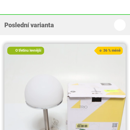
Poslední varianta
O třetinu levnější
o 36 % méně