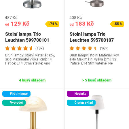
487 Kč
408 Kč
129 Kč
183 Kč
-74 %
-55 %
od
od
Stolní lampa Trio
Stolní lampa Trio
Leuchten 599700101
Leuchten 595700107
(18×)
(16×)
Druh lampy: stolní Materiál: kov,
Druh lampy: stolní Materiál: kov,
sklo Maximální výška [cm]: 14
sklo Maximální výška [cm]: 32
Patice: E14 Stmívatelné: Ano
Patice: E14 Stmívatelné: Ne
4 kusy skladem
> 5 kusů skladem
First minute
Novinka
Výprodej
Čistím sklad