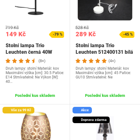
719 Kč
528 Kč
149 Kč
289 Kč
-79 %
-45 %
Stolní lampa Trio
Stolní lampa Trio
Leuchten černá 40W
Leuchten 512400131 bílá
(8×)
(4×)
Druh lampy: stolní Materiál: kov
Druh lampy: stolní Materiál: kov
Maximální výška [cm]: 30.5 Patice:
Maximální výška [cm]: 45 Patice:
E14 Stmívatelné: Ne Výkon [W]:
GU10 Stmívatelné: Ne
40…
Poslední kus skladem
Poslední kus skladem
Vše za 99 Kč
Akce
Doprava zdarma