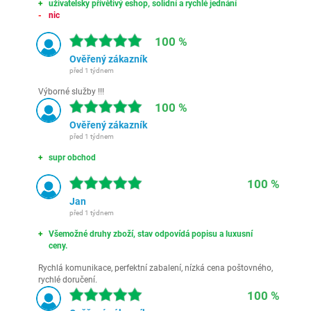
uživatelsky přívětivý eshop, solidní a rychlé jednání
nic
100 %
Ověřený zákazník
před 1 týdnem
Výborné služby !!!
100 %
Ověřený zákazník
před 1 týdnem
supr obchod
100 %
Jan
před 1 týdnem
Všemožné druhy zboží, stav odpovídá popisu a luxusní
ceny.
Rychlá komunikace, perfektní zabalení, nízká cena poštovného,
rychlé doručení.
100 %