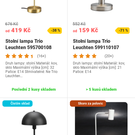
676 Kč
552 Kč
419 Kč
159 Kč
-38 %
-71 %
od
od
Stolní lampa Trio
Stolní lampa Trio
Leuchten 595700108
Leuchten 599110107
(16×)
(20×)
Druh lampy: stolní Materiál: kov,
Druh lampy: stolní Materiál: kov,
sklo Maximální výška [cm]: 32
sklo Maximální výška [cm]: 21
Patice: E14 Stmívatelné: Ne Trio
Patice: E14
Leuchten…
Poslední 2 kusy skladem
> 5 kusů skladem
Čistím sklad
Skoro za polovic