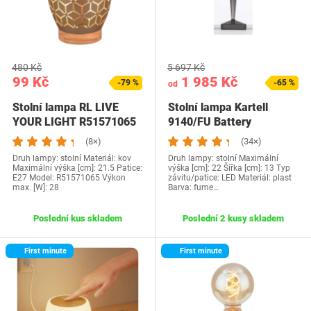
480 Kč
5 697 Kč
99 Kč
1 985 Kč
-79 %
-65 %
od
Stolní lampa RL LIVE
Stolní lampa Kartell
YOUR LIGHT R51571065
9140/FU Battery
(8×)
(34×)
Druh lampy: stolní Materiál: kov
Druh lampy: stolní Maximální
Maximální výška [cm]: 21.5 Patice:
výška [cm]: 22 Šířka [cm]: 13 Typ
E27 Model: R51571065 Výkon
závitu/patice: LED Materiál: plast
max. [W]: 28
Barva: fume…
Poslední kus skladem
Poslední 2 kusy skladem
First minute
First minute