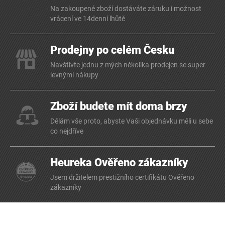
Na zakoupené zboží dostáváte záruku i možnost
vrácení ve 14denní lhůtě
Prodejny po celém Česku
Navštivte jednu z mých několika prodejen se super
levnými nákupy
Zboží budete mít doma brzy
Dělám vše proto, abyste Vaši objednávku měli u sebe
co nejdříve
Heureka Ověřeno zákazníky
Jsem držitelem prestižního certifikátu Ověřeno
zákazníky