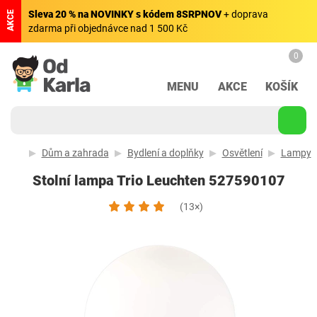
Sleva 20 % na NOVINKY s kódem 8SRPNOV
+ doprava
AKCE
zdarma při objednávce nad 1 500 Kč
0
MENU
AKCE
KOŠÍK
Dům a zahrada
Bydlení a doplňky
Osvětlení
Lampy
Stolní lampa Trio Leuchten 527590107
(13×)