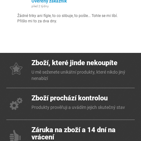
Ověřený zákazník
před 2 týdny
Žádné triky ani fígle, to co slibuje, to pošle... Tohle se mi líbí.
Přišlo mi to za dva dny.
Zboží, které jinde nekoupíte
U mě seženete unikátní produkty, které nikdo jiný
nenabízí
Zboží prochází kontrolou
Produkty prověřuji a uvádím jejich skutečný stav
Záruka na zboží a 14 dní na
vrácení