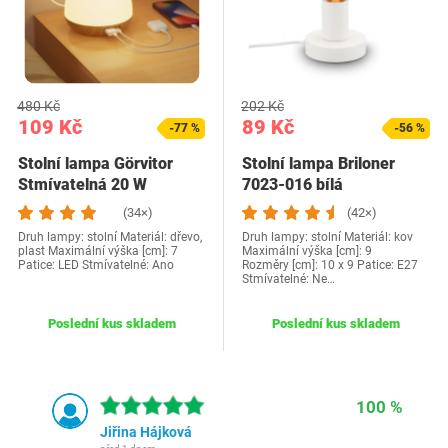
480 Kč
202 Kč
109 Kč
89 Kč
-77 %
-56 %
Stolní lampa Görvitor
Stolní lampa Briloner
Stmívatelná 20 W
7023-016 bílá
(34×)
(42×)
Druh lampy: stolní Materiál: dřevo,
Druh lampy: stolní Materiál: kov
plast Maximální výška [cm]: 7
Maximální výška [cm]: 9
Patice: LED Stmívatelné: Ano
Rozměry [cm]: 10 x 9 Patice: E27
Stmívatelné: Ne…
Poslední kus skladem
Poslední kus skladem
100 %
Jiřina Hájková