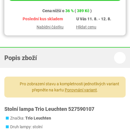
Cena nižší o
36 %
(
389 Kč
)
Poslední kus skladem
U Vás 11. 8. - 12. 8.
Nabídni částku
Hlídat cenu
Popis zboží
Pro zobrazení stavu a kompletnosti jednotlivých variant
přepněte na kartu
Porovnání variant
.
Stolní lampa Trio Leuchten 527590107
Značka:
Trio Leuchten
Druh lampy: stolní