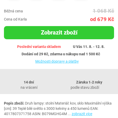
1 068 Kč
Běžná cena
od 679 Kč
Cena od Karla
Zobrazit zboží
Poslední varianta skladem
U Vás 11. 8. - 12. 8.
Dodání od 29 Kč, zdarma u nákupu nad 1 500 Kč
Možnosti dopravy a platby
14 dní
Záruka 1‐2 roky
na vrácení
podle stavu zboží
Popis zboží:
Druh lampy: stolní Materiál: kov, sklo Maximální výška
[cm]: 39 Teplé bílé světlo s 3000 kelviny a 450 lumenů EAN:
4017807371758 ASIN: B079MGHG4M
...
zobrazit více