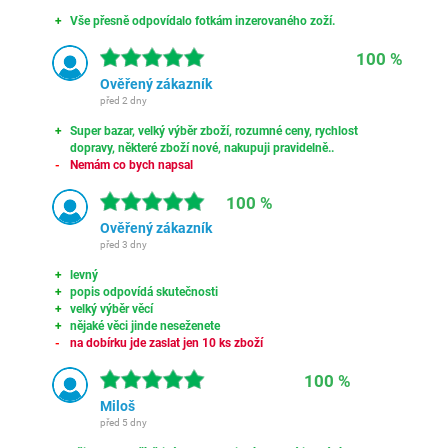
Vše přesně odpovídalo fotkám inzerovaného zoží.
100 %
Ověřený zákazník
před 2 dny
Super bazar, velký výběr zboží, rozumné ceny, rychlost
dopravy, některé zboží nové, nakupuji pravidelně..
Nemám co bych napsal
100 %
Ověřený zákazník
před 3 dny
levný
popis odpovídá skutečnosti
velký výběr věcí
nějaké věci jinde neseženete
na dobírku jde zaslat jen 10 ks zboží
100 %
Miloš
před 5 dny