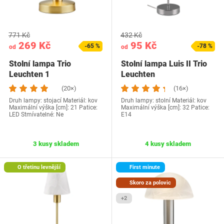
771 Kč
432 Kč
269 Kč
95 Kč
-65 %
-78 %
od
od
Stolní lampa Trio
Stolní lampa Luis II Trio
Leuchten 1
Leuchten
(20×)
(16×)
Druh lampy: stojací Materiál: kov
Druh lampy: stolní Materiál: kov
Maximální výška [cm]: 21 Patice:
Maximální výška [cm]: 32 Patice:
LED Stmívatelné: Ne
E14
3 kusy skladem
4 kusy skladem
O třetinu levnější
First minute
Skoro za polovic
+2