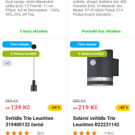
Druh lampy: stolní Maximální
svítidla: stropní Světelný tok: 400
výška [cm]: 15 Průměr: 11 cm
Hloubka [cm]: 10 Materiál: kov
Příkon: 4,5 W Stmívatelná - 100%,
Model: 871010608 Patice: E14
50%, 25%, off Typ…
Podporovaný standard:…
5 kusů skladem
Poslední kus skladem
First minute
First minute
O třetinu levnější
O třetinu levnější
+2
385 Kč
380 Kč
139 Kč
219 Kč
-64 %
-42 %
od
od
Svítidlo Trio Leuchten
Solární svítidlo Trio
319400132 černé
Leuchten R22231142
(6×)
(16×)