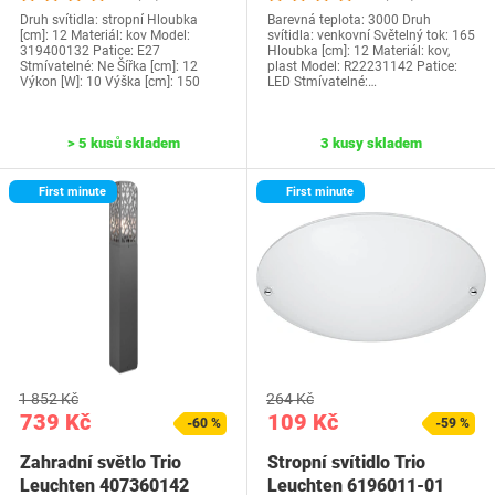
Druh svítidla: stropní Hloubka
Barevná teplota: 3000 Druh
[cm]: 12 Materiál: kov Model:
svítidla: venkovní Světelný tok: 165
319400132 Patice: E27
Hloubka [cm]: 12 Materiál: kov,
Stmívatelné: Ne Šířka [cm]: 12
plast Model: ‎R22231142 Patice:
Výkon [W]: 10 Výška [cm]: 150
LED Stmívatelné:…
> 5 kusů skladem
3 kusy skladem
First minute
First minute
1 852 Kč
264 Kč
739 Kč
109 Kč
-60 %
-59 %
Zahradní světlo Trio
Stropní svítidlo Trio
Leuchten 407360142
Leuchten 6196011-01