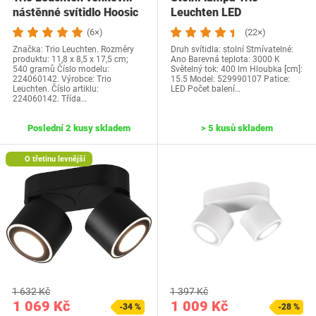
nástěnné svítidlo Hoosic
Leuchten LED
224060142,…
(6×)
(22×)
Značka: Trio Leuchten. Rozměry
Druh svítidla: stolní Stmívatelné:
produktu: 11,8 x 8,5 x 17,5 cm;
Ano Barevná teplota: 3000 K
540 gramů Číslo modelu:
Světelný tok: 400 lm Hloubka [cm]:
224060142. Výrobce: Trio
15.5 Model: 529990107 Patice:
Leuchten. Číslo artiklu:
LED Počet balení…
224060142. Třída…
Poslední 2 kusy skladem
> 5 kusů skladem
O třetinu levnější
1 632 Kč
1 397 Kč
1 069 Kč
1 009 Kč
-34 %
-28 %