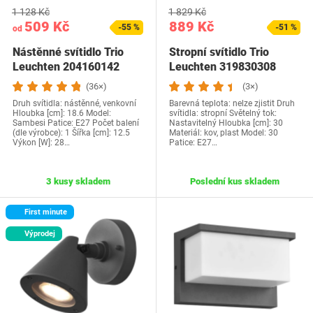
1 128 Kč
1 829 Kč
509 Kč
889 Kč
-55 %
-51 %
od
Nástěnné svítidlo Trio
Stropní svítidlo Trio
Leuchten 204160142
Leuchten 319830308
(36×)
(3×)
Druh svítidla: nástěnné, venkovní
Barevná teplota: nelze zjistit Druh
Hloubka [cm]: 18.6 Model:
svítidla: stropní Světelný tok:
Sambesi Patice: E27 Počet balení
Nastavitelný Hloubka [cm]: 30
(dle výrobce): 1 Šířka [cm]: 12.5
Materiál: kov, plast Model: 30
Výkon [W]: 28…
Patice: E27…
3 kusy skladem
Poslední kus skladem
First minute
Výprodej