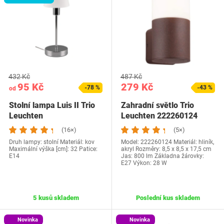
432 Kč
487 Kč
95 Kč
279 Kč
-78 %
-43 %
od
Stolní lampa Luis II Trio
Zahradní světlo Trio
Leuchten
Leuchten 222260124
(16×)
(5×)
Druh lampy: stolní Materiál: kov
Model: 222260124 Materiál: hliník,
Maximální výška [cm]: 32 Patice:
akryl Rozměry: 8,5 x 8,5 x 17,5 cm
E14
Jas: 800 lm Základna žárovky:
E27 Výkon: 28 W
5 kusů skladem
Poslední kus skladem
Novinka
Novinka