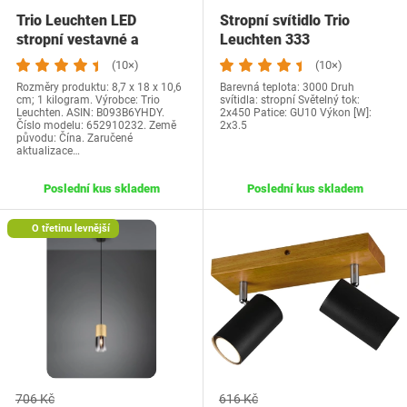
Trio Leuchten LED
Stropní svítidlo Trio
stropní vestavné a
Leuchten 333
přisazené svítidlo…
(10×)
(10×)
Rozměry produktu: 8,7 x 18 x 10,6
Barevná teplota: 3000 Druh
cm; 1 kilogram. Výrobce: Trio
svítidla: stropní Světelný tok:
Leuchten. ASIN: B093B6YHDY.
2x450 Patice: GU10 Výkon [W]:
Číslo modelu: 652910232. Země
2x3.5
původu: Čína. Zaručené
aktualizace…
Poslední kus skladem
Poslední kus skladem
O třetinu levnější
706 Kč
616 Kč