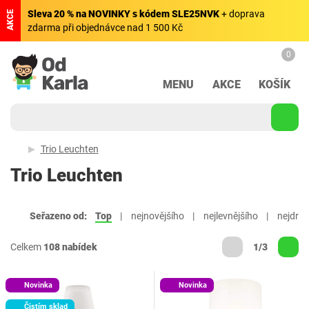
Sleva 20 % na NOVINKY s kódem SLE25NVK
+ doprava
AKCE
zdarma při objednávce nad 1 500 Kč
0
MENU
AKCE
KOŠÍK
Trio Leuchten
Trio Leuchten
Seřazeno od:
Top
nejnovějšího
nejlevnějšího
nejdraž
Celkem
108 nabídek
1/3
Novinka
Novinka
Čistím sklad