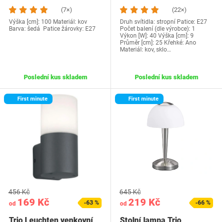
(7×)
(22×)
Výška [cm]: 100 Materiál: kov
Druh svítidla: stropní Patice: E27
Barva: šedá Patice žárovky: E27
Počet balení (dle výrobce): 1
Výkon [W]: 40 Výška [cm]: 9
Průměr [cm]: 25 Křehké: Ano
Materiál: kov, sklo…
Poslední kus skladem
Poslední kus skladem
First minute
First minute
456 Kč
645 Kč
169 Kč
219 Kč
-63 %
-66 %
od
od
Trio Leuchten venkovní
Stolní lampa Trio