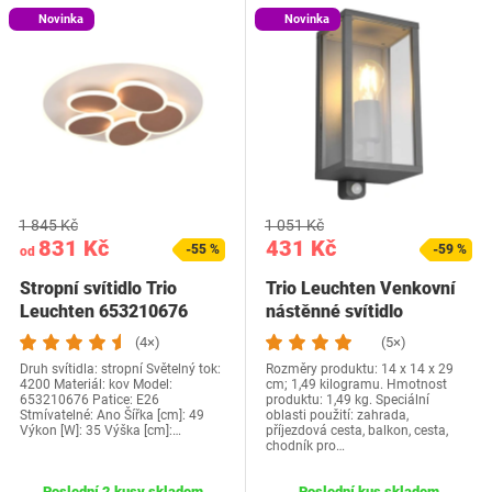
Novinka
Novinka
1 845 Kč
1 051 Kč
831 Kč
431 Kč
-55 %
-59 %
od
Stropní svítidlo Trio
Trio Leuchten Venkovní
Leuchten 653210676
nástěnné svítidlo
Garonne 201869142,…
(4×)
(5×)
Druh svítidla: stropní Světelný tok:
Rozměry produktu: 14 x 14 x 29
4200 Materiál: kov Model:
cm; 1,49 kilogramu. Hmotnost
653210676 Patice: E26
produktu: 1,49 kg. Speciální
Stmívatelné: Ano Šířka [cm]: 49
oblasti použití: zahrada,
Výkon [W]: 35 Výška [cm]:…
příjezdová cesta, balkon, cesta,
chodník pro…
Poslední 2 kusy skladem
Poslední kus skladem