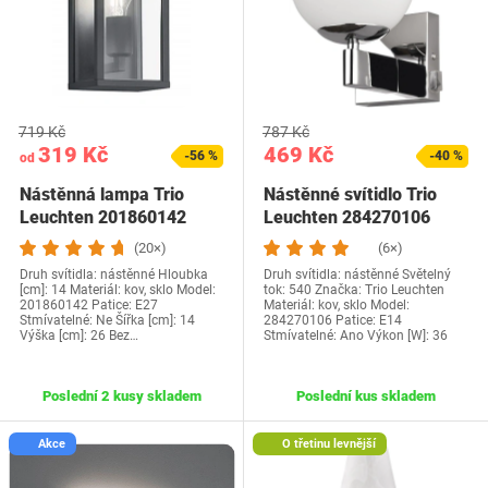
719 Kč
787 Kč
319 Kč
469 Kč
-56 %
-40 %
od
Nástěnná lampa Trio
Nástěnné svítidlo Trio
Leuchten 201860142
Leuchten 284270106
(20×)
(6×)
Druh svítidla: nástěnné Hloubka
Druh svítidla: nástěnné Světelný
[cm]: 14 Materiál: kov, sklo Model:
tok: 540 Značka: Trio Leuchten
201860142 Patice: E27
Materiál: kov, sklo Model:
Stmívatelné: Ne Šířka [cm]: 14
284270106 Patice: E14
Výška [cm]: 26 Bez…
Stmívatelné: Ano Výkon [W]: 36
Poslední 2 kusy skladem
Poslední kus skladem
Akce
O třetinu levnější