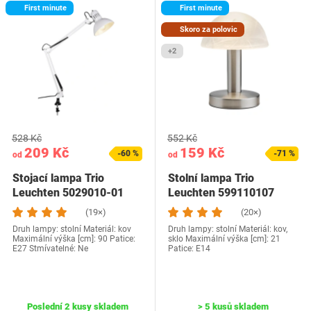
First minute
First minute
Skoro za polovic
+2
528 Kč
552 Kč
209 Kč
159 Kč
-60 %
-71 %
od
od
Stojací lampa Trio
Stolní lampa Trio
Leuchten 5029010-01
Leuchten 599110107
(19×)
(20×)
Druh lampy: stolní Materiál: kov
Druh lampy: stolní Materiál: kov,
Maximální výška [cm]: 90 Patice:
sklo Maximální výška [cm]: 21
E27 Stmívatelné: Ne
Patice: E14
Poslední 2 kusy skladem
> 5 kusů skladem