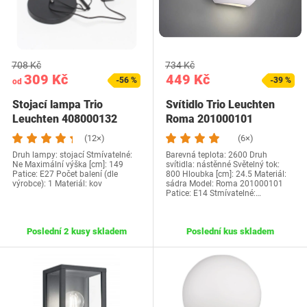
708 Kč
734 Kč
309 Kč
449 Kč
-56 %
-39 %
od
Stojací lampa Trio
Svítidlo Trio Leuchten
Leuchten 408000132
Roma 201000101
(12×)
(6×)
Druh lampy: stojací Stmívatelné:
Barevná teplota: 2600 Druh
Ne Maximální výška [cm]: 149
svítidla: nástěnné Světelný tok:
Patice: E27 Počet balení (dle
800 Hloubka [cm]: 24.5 Materiál:
výrobce): 1 Materiál: kov
sádra Model: Roma 201000101
Patice: E14 Stmívatelné:…
Poslední 2 kusy skladem
Poslední kus skladem