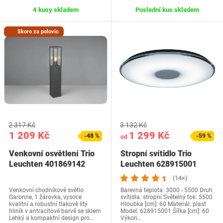
4 kusy skladem
Poslední kus skladem
Skoro za polovic
2 317 Kč
3 132 Kč
1 209 Kč
1 299 Kč
-48 %
-59 %
od
Venkovní osvětlení Trio
Stropní svítidlo Trio
Leuchten 401869142
Leuchten 628915001
(14×)
Venkovní chodníkové světlo
Barevná teplota: 3000 - 5500 Druh
Garonne, 1 žárovka, vysoce
svítidla: stropní Světelný tok: 5500
kvalitní a robustní tlakově litý
Hloubka [cm]: 60 Materiál: plast
hliník v antracitové barvě se sklem
Model: 628915001 Šířka [cm]: 60
Lehký a kompaktní design pro…
Výkon…