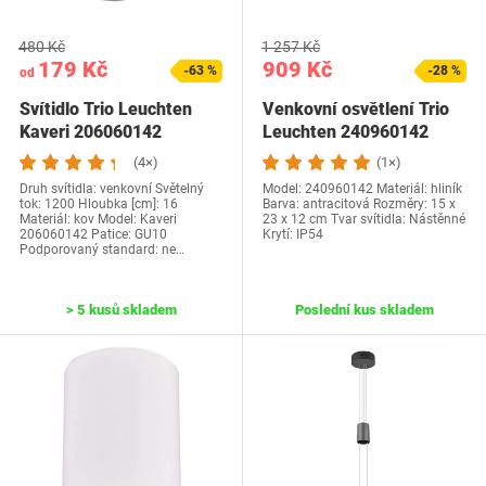
480 Kč
1 257 Kč
179 Kč
909 Kč
-63 %
-28 %
od
Svítidlo Trio Leuchten
Venkovní osvětlení Trio
Kaveri 206060142
Leuchten 240960142
(4×)
(1×)
Druh svítidla: venkovní Světelný
Model: 240960142 Materiál: hliník
tok: 1200 Hloubka [cm]: 16
Barva: antracitová Rozměry: 15 x
Materiál: kov Model: Kaveri
23 x 12 cm Tvar svítidla: Nástěnné
206060142 Patice: GU10
Krytí: IP54
Podporovaný standard: ne…
> 5 kusů skladem
Poslední kus skladem