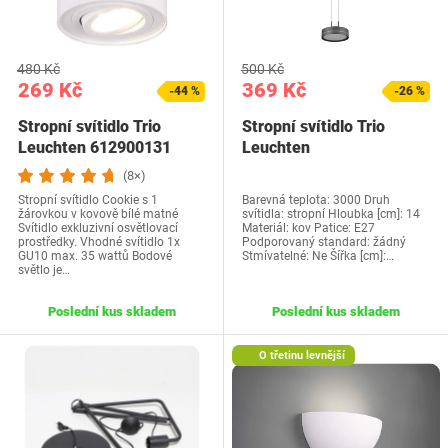
480 Kč
500 Kč
269 Kč
369 Kč
-44 %
-26 %
Stropní svítidlo Trio
Stropní svítidlo Trio
Leuchten 612900131
Leuchten
(8×)
Stropní svítidlo Cookie s 1
Barevná teplota: 3000 Druh
žárovkou v kovově bílé matné
svítidla: stropní Hloubka [cm]: 14
Svítidlo exkluzivní osvětlovací
Materiál: kov Patice: E27
prostředky. Vhodné svítidlo 1x
Podporovaný standard: žádný
GU10 max. 35 wattů Bodové
Stmívatelné: Ne Šířka [cm]:…
světlo je…
Poslední kus skladem
Poslední kus skladem
O třetinu levnější