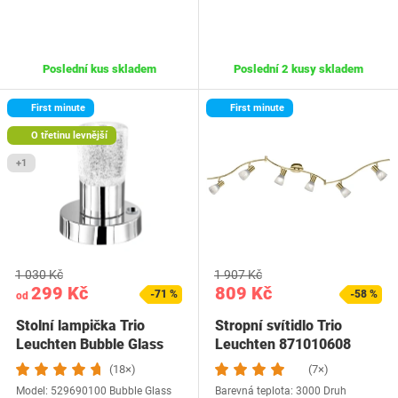
Poslední kus skladem
Poslední 2 kusy skladem
First minute
First minute
O třetinu levnější
+1
1 030 Kč
1 907 Kč
299 Kč
809 Kč
-71 %
-58 %
od
Stolní lampička Trio
Stropní svítidlo Trio
Leuchten Bubble Glass
Leuchten 871010608
(18×)
(7×)
Model: 529690100 Bubble Glass
Barevná teplota: 3000 Druh