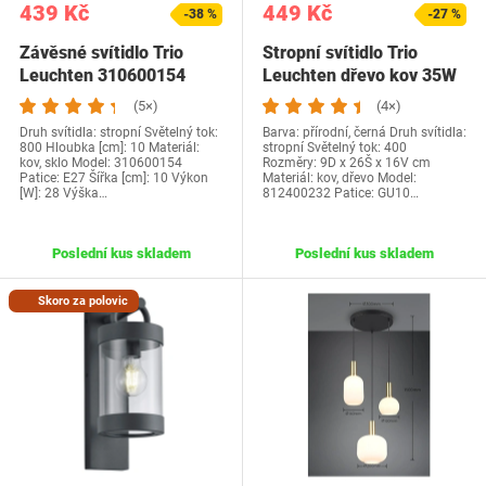
439 Kč
449 Kč
-38 %
-27 %
Závěsné svítidlo Trio
Stropní svítidlo Trio
Leuchten 310600154
Leuchten dřevo kov 35W
(5×)
(4×)
Druh svítidla: stropní Světelný tok:
Barva: přírodní, černá Druh svítidla:
800 Hloubka [cm]: 10 Materiál:
stropní Světelný tok: 400
kov, sklo Model: 310600154
Rozměry: 9D x 26Š x 16V cm
Patice: E27 Šířka [cm]: 10 Výkon
Materiál: kov, dřevo Model:
[W]: 28 Výška…
812400232 Patice: GU10…
Poslední kus skladem
Poslední kus skladem
Skoro za polovic