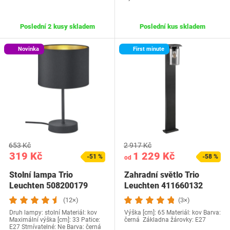
Poslední 2 kusy skladem
Poslední kus skladem
Novinka
First minute
653 Kč
2 917 Kč
319 Kč
1 229 Kč
-51 %
-58 %
od
Stolní lampa Trio
Zahradní světlo Trio
Leuchten 508200179
Leuchten 411660132
(12×)
(3×)
Druh lampy: stolní Materiál: kov
Výška [cm]: 65 Materiál: kov Barva:
Maximální výška [cm]: 33 Patice:
černá Základna žárovky: E27
E27 Stmívatelné: Ne Barva: černá