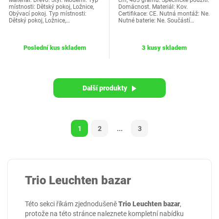
Materiál: Dřevo. Styl: Moderní. Typ
cm; 485 gramů. Specifické použití:
místnosti: Dětský pokoj, Ložnice,
Domácnost. Materiál: Kov.
Obývací pokoj. Typ místnosti:
Certifikace: CE. Nutná montáž: Ne.
Dětský pokoj, Ložnice,…
Nutné baterie: Ne. Součástí…
Poslední kus skladem
3 kusy skladem
Další produkty
1
2
...
3
Trio Leuchten bazar
Této sekci říkám zjednodušeně
Trio Leuchten bazar
,
protože na této stránce naleznete kompletní nabídku