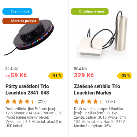
First minute
O třetinu levnější
Skoro za polovic
311 Kč
504 Kč
59 Kč
329 Kč
-81 %
-35 %
od
Párty osvětlení Trio
Závěsné svítidlo Trio
Leuchten 2341-048
Leuchten Marley
(21×)
(10×)
Druh svítidla: jiné Průměr [cm]:
Druh svítidla: stropní Hloubka
12.5 Model: 2341-048 Patice: LED
[cm]: 12 Šířka [cm]: 12 Typ
Počet balení (dle výrobce): 1
závitu/patice: GU10 Výška [cm]:
Výška [cm]: 3.8 Materiál: plast 2 m
150 Materiál: kov Napětí: 230V
USB kabel…
Maximální výkon: 35W