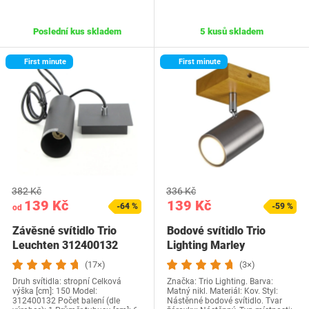
Poslední kus skladem
5 kusů skladem
First minute
First minute
382 Kč
336 Kč
139 Kč
139 Kč
-64 %
-59 %
od
Závěsné svítidlo Trio
Bodové svítidlo Trio
Leuchten 312400132
Lighting Marley
812400107, kov, matný…
(17×)
(3×)
Druh svítidla: stropní Celková
Značka: Trio Lighting. Barva:
výška [cm]: 150 Model:
Matný nikl. Materiál: Kov. Styl:
312400132 Počet balení (dle
Nástěnné bodové svítidlo. Tvar