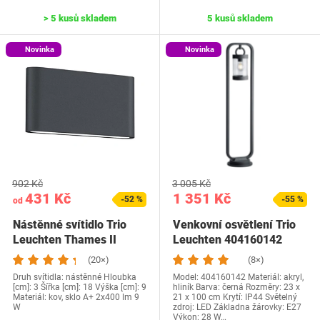
> 5 kusů skladem
5 kusů skladem
Novinka
Novinka
902 Kč
3 005 Kč
431 Kč
1 351 Kč
-52 %
-55 %
od
Nástěnné svítidlo Trio
Venkovní osvětlení Trio
Leuchten Thames II
Leuchten 404160142
(20×)
(8×)
Druh svítidla: nástěnné Hloubka
Model: 404160142 Materiál: akryl,
[cm]: 3 Šířka [cm]: 18 Výška [cm]: 9
hliník Barva: černá Rozměry: 23 x
Materiál: kov, sklo A+ 2x400 lm 9
21 x 100 cm Krytí: IP44 Světelný
W
zdroj: LED Základna žárovky: E27
Výkon: 28 W…