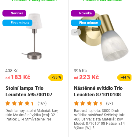
Novinka
Novinka
First minute
First minute
+1
408 Kč
396 Kč
183 Kč
223 Kč
-55 %
-44 %
od
od
Stolní lampa Trio
Nástěnné svítidlo Trio
Leuchten 595700107
Leuchten 871010108
(16×)
(8×)
Druh lampy: stolní Materiál: kov,
Barevná teplota: 3000 Druh
sklo Maximální výška [cm]: 32
svítidla: nástěnné Světelný tok:
Patice: E14 Stmívatelné: Ne
400 Barva: zlatá Materiál: kov
Model: 871010108 Patice: E14
Výkon [W]: 5