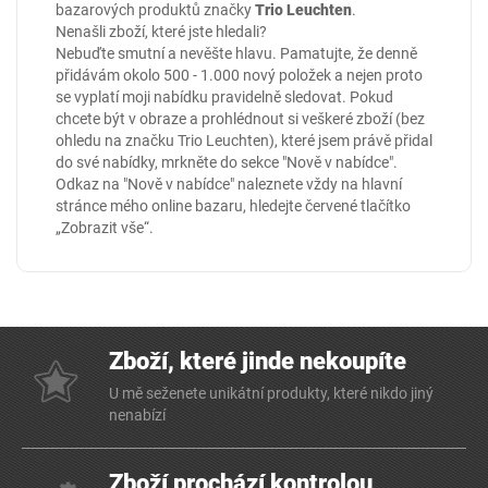
bazarových produktů značky
Trio Leuchten
.
Nenašli zboží, které jste hledali?
Nebuďte smutní a nevěšte hlavu. Pamatujte, že denně
přidávám okolo 500 - 1.000 nový položek a nejen proto
se vyplatí moji nabídku pravidelně sledovat. Pokud
chcete být v obraze a prohlédnout si veškeré zboží (bez
ohledu na značku Trio Leuchten), které jsem právě přidal
do své nabídky, mrkněte do sekce
"Nově v nabídce"
.
Odkaz na "Nově v nabídce" naleznete vždy na hlavní
stránce mého online
bazaru
, hledejte červené tlačítko
„Zobrazit vše“.
Zboží, které jinde nekoupíte
U mě seženete unikátní produkty, které nikdo jiný
nenabízí
Zboží prochází kontrolou