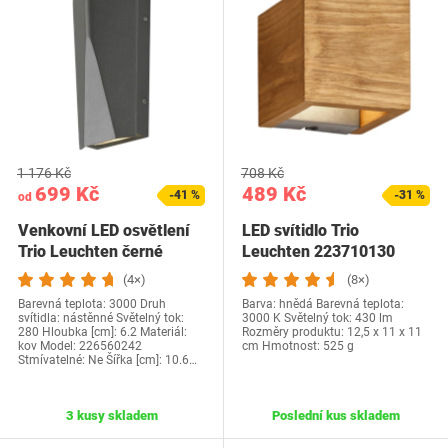
1 176 Kč
708 Kč
699 Kč
489 Kč
-41 %
-31 %
od
Venkovní LED osvětlení
LED svítidlo Trio
Trio Leuchten černé
Leuchten 223710130
(4×)
(8×)
Barevná teplota: 3000 Druh
Barva: hnědá Barevná teplota:
svítidla: nástěnné Světelný tok:
3000 K Světelný tok: 430 lm
280 Hloubka [cm]: 6.2 Materiál:
Rozměry produktu‎: 12,5 x 11 x 11
kov Model: 226560242
cm Hmotnost: 525 g
Stmívatelné: Ne Šířka [cm]: 10.6…
3 kusy skladem
Poslední kus skladem