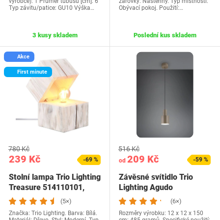
výrobce): 1 Průměr tubusu [cm]: 6
žárovky: Nástěnný. Typ místnosti:
Typ závitu/patice: GU10 Výška…
Obývací pokoj. Použití:…
3 kusy skladem
Poslední kus skladem
Akce
First minute
780 Kč
516 Kč
239 Kč
209 Kč
-69 %
-59 %
od
Stolní lampa Trio Lighting
Závěsné svítidlo Trio
Treasure 514110101,
Lighting Agudo
bílá…
319400141, kovové,…
(5×)
(6×)
Značka: Trio Lighting. Barva: Bílá.
Rozměry výrobku: 12 x 12 x 150