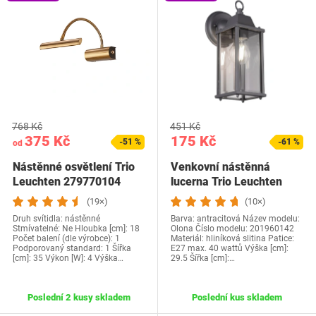
768 Kč
451 Kč
375 Kč
175 Kč
-51 %
-61 %
od
Nástěnné osvětlení Trio
Venkovní nástěnná
Leuchten 279770104
lucerna Trio Leuchten
(19×)
(10×)
Druh svítidla: nástěnné
Barva: antracitová Název modelu:
Stmívatelné: Ne Hloubka [cm]: 18
Olona Číslo modelu: 201960142
Počet balení (dle výrobce): 1
Materiál: hliníková slitina Patice:
Podporovaný standard: 1 Šířka
E27 max. 40 wattů Výška [cm]:
[cm]: 35 Výkon [W]: 4 Výška…
29.5 Šířka [cm]:…
Poslední 2 kusy skladem
Poslední kus skladem