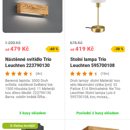
1 200 Kč
676 Kč
479 Kč
419 Kč
-60 %
-38 %
od
od
Nástěnné svítidlo Trio
Stolní lampa Trio
Leuchten 223790130
Leuchten 595700108
(4×)
(16×)
Barevná teplota: 3000 Druh
Druh lampy: stolní Materiál: kov,
svítidla: nástěnné Světelný tok:
sklo Maximální výška [cm]: 32
1500 Hloubka [cm]: 11 Materiál:
Patice: E14 Stmívatelné: Ne Trio
kov, dřevo Model: 223790130
Leuchten Stolní lampa Luis II
Barva: odstín hnědé Šířka…
595700108, kov, mosaz,…
3 kusy skladem
Poslední 2 kusy skladem
O třetinu levnější