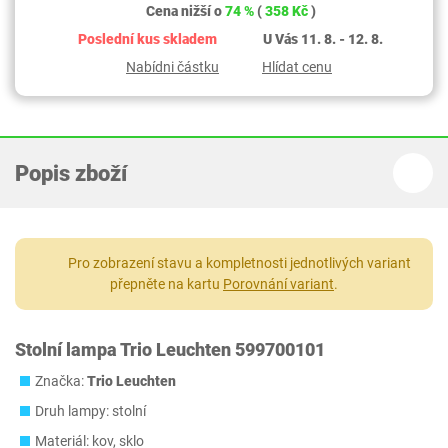
Cena nižší o
74 %
(
358 Kč
)
Poslední kus skladem
U Vás 11. 8. - 12. 8.
Nabídni částku
Hlídat cenu
Popis zboží
Pro zobrazení stavu a kompletnosti jednotlivých variant
přepněte na kartu
Porovnání variant
.
Stolní lampa Trio Leuchten 599700101
Značka:
Trio Leuchten
Druh lampy: stolní
Materiál: kov, sklo