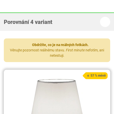
Porovnání 4 variant
Obdržíte, co je na reálných fotkách.
Věnujte pozornost reálnému stavu.
First minute
nefotím, ani
netestuji.
o 57 % méně