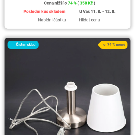
Cena nižší o
74 %
(
358 Kč
)
Poslední kus skladem
U Vás 11. 8. - 12. 8.
Nabídni částku
Hlídat cenu
Čistím sklad
o 74 % méně