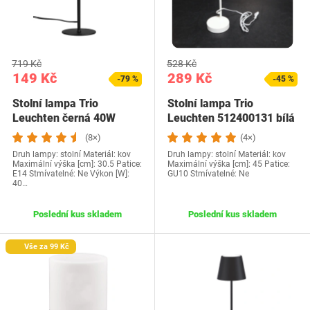
719 Kč
528 Kč
149 Kč
289 Kč
-79 %
-45 %
Stolní lampa Trio
Stolní lampa Trio
Leuchten černá 40W
Leuchten 512400131 bílá
(8×)
(4×)
Druh lampy: stolní Materiál: kov
Druh lampy: stolní Materiál: kov
Maximální výška [cm]: 30.5 Patice:
Maximální výška [cm]: 45 Patice:
E14 Stmívatelné: Ne Výkon [W]:
GU10 Stmívatelné: Ne
40…
Poslední kus skladem
Poslední kus skladem
Vše za 99 Kč