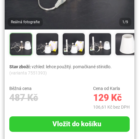
Reálná fotografie
1/9
Stav zboží:
vzhled: lehce použitý. pomačkané stínidlo.
(varianta 7551393)
Běžná cena
Cena od Karla
487 Kč
129 Kč
106,61 Kč bez DPH
Vložit do košíku