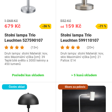
1 068 Kč
552 Kč
679 Kč
159 Kč
-36 %
-71 %
od
Stolní lampa Trio
Stolní lampa Trio
Leuchten 527590107
Leuchten 599110107
(13×)
(20×)
Druh lampy: stolní Materiál: kov,
Druh lampy: stolní Materiál: kov,
sklo Maximální výška [cm]: 39
sklo Maximální výška [cm]: 21
Teplé bílé světlo s 3000 kelviny a
Patice: E14
450 lumenů
Poslední kus skladem
> 5 kusů skladem
Čistím sklad
Skoro za polovic