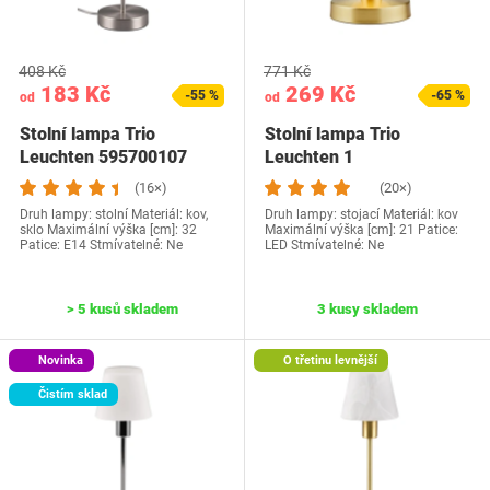
408 Kč
771 Kč
183 Kč
269 Kč
-55 %
-65 %
od
od
Stolní lampa Trio
Stolní lampa Trio
Leuchten 595700107
Leuchten 1
(16×)
(20×)
Druh lampy: stolní Materiál: kov,
Druh lampy: stojací Materiál: kov
sklo Maximální výška [cm]: 32
Maximální výška [cm]: 21 Patice:
Patice: E14 Stmívatelné: Ne
LED Stmívatelné: Ne
> 5 kusů skladem
3 kusy skladem
Novinka
O třetinu levnější
Čistím sklad