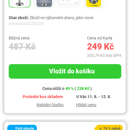
Stav zboží:
Zboží ve výborném stavu, jako nové.
(varianta 8225230)
Běžná cena
Cena od Karla
487 Kč
249 Kč
205,79 Kč bez DPH
Vložit do košíku
Cena nižší o
49 %
(
238 Kč
)
Poslední kus skladem
U Vás 11. 8. - 12. 8.
Nabídni částku
Hlídat cenu
First minute
o 74 % méně