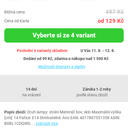
487 Kč
Běžná cena
od 129 Kč
Cena od Karla
Vyberte si ze 4 variant
Poslední 4 varianty skladem
U Vás 11. 8. - 12. 8.
Dodání od 99 Kč, zdarma u nákupu nad 1 500 Kč
Možnosti dopravy a platby
14 dní
Záruka 1‐2 roky
na vrácení
podle stavu zboží
Popis zboží:
Druh lampy: stolní Materiál: kov, sklo Maximální výška
[cm]: 14 Patice: E14 Stmívatelné: Ano EAN: 4017807551358 ASIN:
B0BL1CDQWG
...
zobrazit více