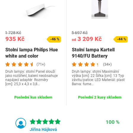
1 728 Kč
5 697 Kč
935 Kč
3 209 Kč
-46 %
-44 %
od
Stolní lampa Philips Hue
Stolní lampa Kartell
white and color
9140/FU Battery
(71×)
(34×)
Druh lampy: stolní Panel slouží
Druh lampy: stolní Maximální
jako rozšíření, balení neobsahuje
výška [cm]: 22 Šířka [cm]: 13 Typ
napájecí adaptér Rozměry
závitu/patice: LED Materiál: plast
[cm]: 25,3 x 4,3 x 3,8…
Barva: fume…
Poslední kus skladem
Poslední 2 kusy skladem
100 %
Jiřina Hájková