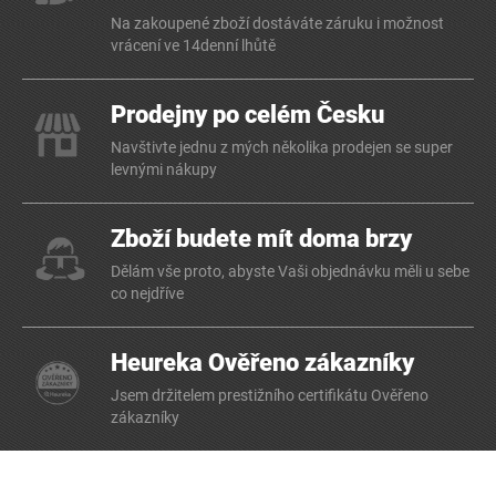
Na zakoupené zboží dostáváte záruku i možnost
vrácení ve 14denní lhůtě
Prodejny po celém Česku
Navštivte jednu z mých několika prodejen se super
levnými nákupy
Zboží budete mít doma brzy
Dělám vše proto, abyste Vaši objednávku měli u sebe
co nejdříve
Heureka Ověřeno zákazníky
Jsem držitelem prestižního certifikátu Ověřeno
zákazníky