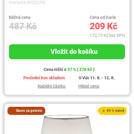
(varianta 8032274)
Běžná cena
Cena od Karla
487 Kč
209 Kč
172,73 Kč bez DPH
Vložit do košíku
Cena nižší o
57 %
(
278 Kč
)
Poslední kus skladem
U Vás 11. 8. - 12. 8.
Nabídni částku
Hlídat cenu
Skoro za polovic
o 49 % méně