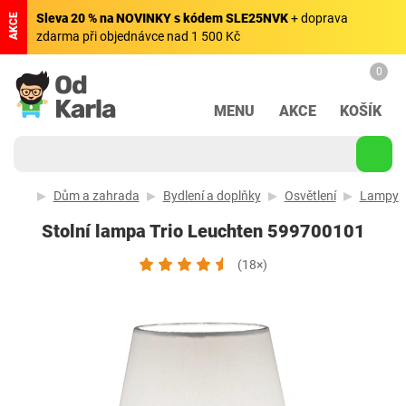
Sleva 20 % na NOVINKY s kódem SLE25NVK
+ doprava
AKCE
zdarma při objednávce nad 1 500 Kč
0
MENU
AKCE
KOŠÍK
Dům a zahrada
Bydlení a doplňky
Osvětlení
Lampy
Stolní lampa Trio Leuchten 599700101
(18×)