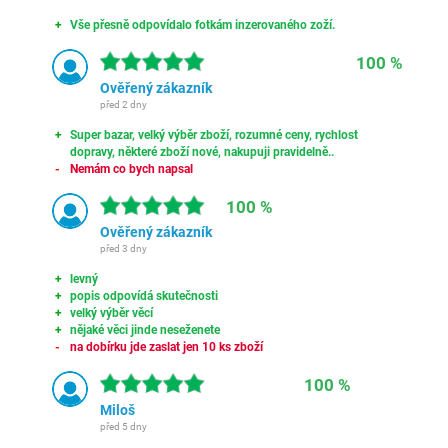
Vše přesně odpovídalo fotkám inzerovaného zoží.
100 %
Ověřený zákazník
před 2 dny
Super bazar, velký výběr zboží, rozumné ceny, rychlost
dopravy, některé zboží nové, nakupuji pravidelně..
Nemám co bych napsal
100 %
Ověřený zákazník
před 3 dny
levný
popis odpovídá skutečnosti
velký výběr věcí
nějaké věci jinde neseženete
na dobírku jde zaslat jen 10 ks zboží
100 %
Miloš
před 5 dny