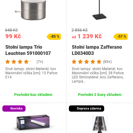
648 Kč
2 856 Kč
99 Kč
1 239 Kč
-85 %
-57 %
od
Stolní lampa Trio
Stolní lampa Zafferano
Leuchten 591000107
LD0340D3
(7×)
(83×)
Druh lampy: stolní Materiál: kov
Druh lampy: stolní Materiál: kov
Maximální výška [cm]: 15 Patice:
Maximální výška [cm]: 38 Patice:
E14
LED Stmívatelné: Ano Zafferano,
Lampa…
Poslední kus skladem
Poslední 2 kusy skladem
Novinka
Doprava zdarma