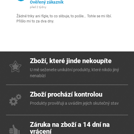
Ověřený zákazník
před 2 týdny
Žádné triky ani fígle, to co slibuje, to pošle... Tohle se mi líbí.
Přišlo mi to za dva dny.
Zboží, které jinde nekoupíte
U mě seženete unikátní produkty, které nikdo jiný
nenabízí
Zboží prochází kontrolou
Produkty prověřuji a uvádím jejich skutečný stav
Záruka na zboží a 14 dní na
vrácení