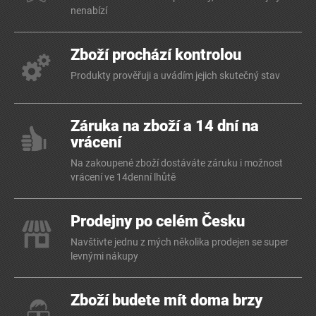
nenabízí
Zboží prochází kontrolou
Produkty prověřuji a uvádím jejich skutečný stav
Záruka na zboží a 14 dní na
vrácení
Na zakoupené zboží dostáváte záruku i možnost
vrácení ve 14denní lhůtě
Prodejny po celém Česku
Navštivte jednu z mých několika prodejen se super
levnými nákupy
Zboží budete mít doma brzy