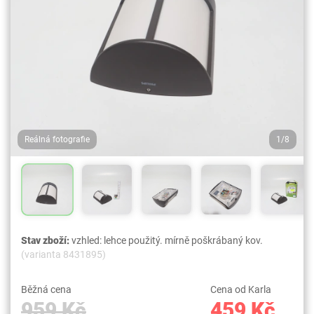
Reálná fotografie
1/8
Stav zboží:
vzhled: lehce použitý. mírně poškrábaný kov.
(varianta 8431895)
Běžná cena
Cena od Karla
959 Kč
459 Kč