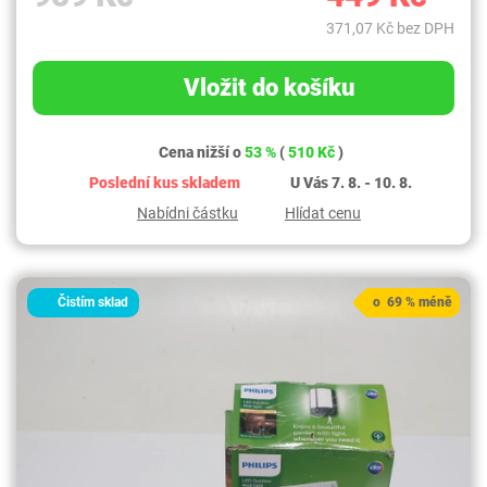
371,07 Kč bez DPH
Vložit do košíku
Cena nižší o
53 %
(
510 Kč
)
Poslední kus skladem
U Vás 7. 8. - 10. 8.
Nabídni částku
Hlídat cenu
Čistím sklad
o 69 % méně