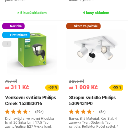
plast Model:…
Model: Python…
> 5 kusů skladem
4 kusy skladem
Novinka
Skoro za polovic
First minute
+1
738 Kč
2 235 Kč
311 Kč
1 009 Kč
-58 %
-55 %
od
od
Venkovní svítidlo Philips
Stropní svítidlo Philips
Creek 153883016
5309431P0
(59×)
(8×)
Druh svítidla: venkovní Hloubka
Barva: Bílá Materiál: Kov Styl: 4
[cm]: 20 Šířka [cm]: 17.5 Typ
žárovky Tvar: Obdélník Typ
závitu/patice: E27 Výška [cm]:
svítidla: Reflektor Počet světel: 4