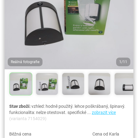
Reálná fotografie
1/11
Stav zboží:
vzhled: hodně použitý. lehce poškrábaný, špinavý.
funkcionalita: nelze otestovat. specifické ...
zobrazit více
(varianta 7154029)
Běžná cena
Cena od Karla