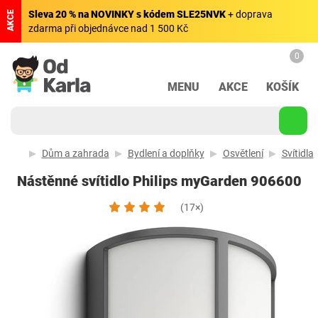
Sleva 20 % na NOVINKY s kódem SLE25NVK
+ doprava
AKCE
zdarma při objednávce nad 1 500 Kč
0
MENU
AKCE
KOŠÍK
Dům a zahrada
Bydlení a doplňky
Osvětlení
Svítidla
Nástěnné svítidlo Philips myGarden 906600
(17×)