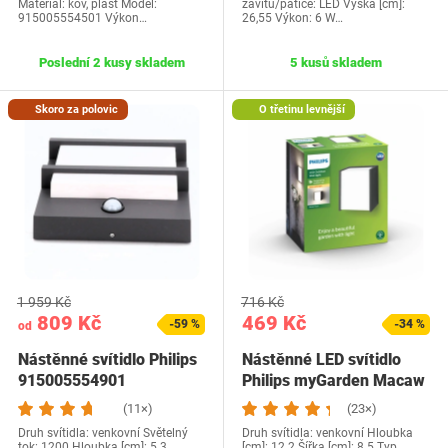
Materiál: kov, plast Model:
závitu/patice: LED Výška [cm]:
915005554501 Výkon…
26,55 Výkon: 6 W…
Poslední 2 kusy skladem
5 kusů skladem
Skoro za polovic
O třetinu levnější
1 959 Kč
716 Kč
809 Kč
469 Kč
-59 %
-34 %
od
Nástěnné svítidlo Philips
Nástěnné LED svítidlo
915005554901
Philips myGarden Macaw
(11×)
(23×)
Druh svítidla: venkovní Světelný
Druh svítidla: venkovní Hloubka
tok: 1200 Hloubka [cm]: 5.3
[cm]: 12.2 Šířka [cm]: 8.5 Typ