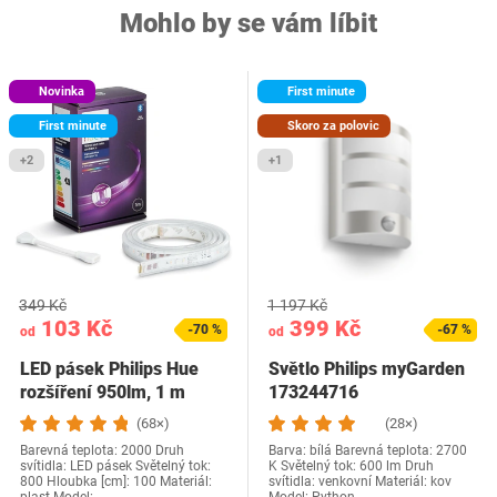
Mohlo by se vám líbit
Novinka
First minute
First minute
Skoro za polovic
+2
+1
349 Kč
1 197 Kč
103 Kč
399 Kč
-70 %
-67 %
od
od
LED pásek Philips Hue
Světlo Philips myGarden
rozšíření 950lm, 1 m
173244716
(68×)
(28×)
Barevná teplota: 2000 Druh
Barva: bílá Barevná teplota: 2700
svítidla: LED pásek Světelný tok:
K Světelný tok: 600 lm Druh
800 Hloubka [cm]: 100 Materiál:
svítidla: venkovní Materiál: kov