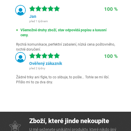
100 %
Jan
před 1 týdnem
Všemožné druhy zboží, stav odpovídá popisu a luxusní
ceny.
Rychlá komunikace, perfektní zabalení, nízká cena poštovného,
rychlé doručení.
100 %
Ověřený zákazník
před 2 týdny
Žádné triky ani fígle, to co slibuje, to pošle... Tohle se mi líbí.
Přišlo mi to za dva dny.
Zboží, které jinde nekoupíte
U mě seženete unikátní produkty, které nikdo jiný