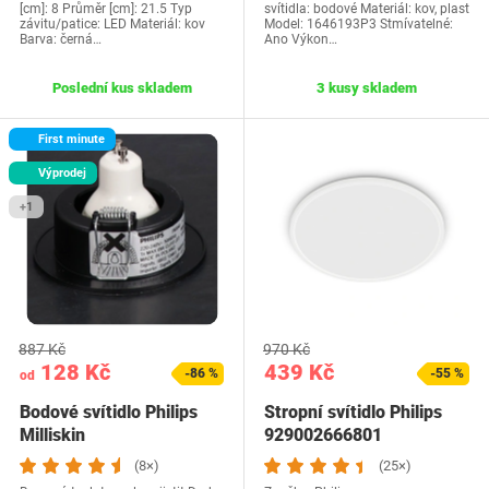
[cm]: 8 Průměr [cm]: 21.5 Typ
svítidla: bodové Materiál: kov, plast
závitu/patice: LED Materiál: kov
Model: ‎1646193P3 Stmívatelné:
Barva: černá…
Ano Výkon…
Poslední kus skladem
3 kusy skladem
First minute
Výprodej
+1
887 Kč
970 Kč
128 Kč
439 Kč
-86 %
-55 %
od
Bodové svítidlo Philips
Stropní svítidlo Philips
Milliskin
929002666801
(8×)
(25×)