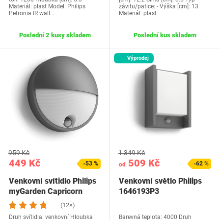
Materiál: plast Model: Philips
závitu/patice: - Výška [cm]: 13
Petronia IR wall…
Materiál: plast
Poslední 2 kusy skladem
Poslední kus skladem
Výprodej
959 Kč
1 349 Kč
449 Kč
509 Kč
-53 %
-62 %
od
Venkovní svítidlo Philips
Venkovní světlo Philips
myGarden Capricorn
1646193P3
(12×)
Druh svítidla: venkovní Hloubka
Barevná teplota: 4000 Druh