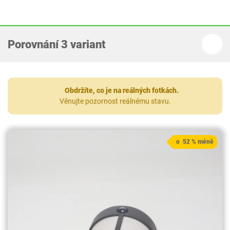
Porovnání 3 variant
Obdržíte, co je na reálných fotkách.
Věnujte pozornost reálnému stavu.
o 52 % méně