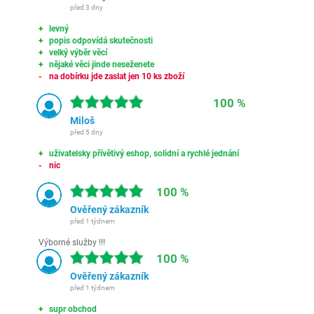
před 3 dny
levný
popis odpovídá skutečnosti
velký výběr věcí
nějaké věci jinde neseženete
na dobírku jde zaslat jen 10 ks zboží
100 %
Miloš
před 5 dny
uživatelsky přívětivý eshop, solidní a rychlé jednání
nic
100 %
Ověřený zákazník
před 1 týdnem
Výborné služby !!!
100 %
Ověřený zákazník
před 1 týdnem
supr obchod