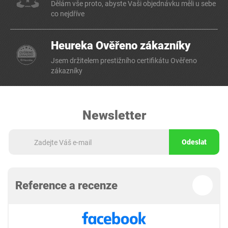
Dělám vše proto, abyste Vaši objednávku měli u sebe
co nejdříve
Heureka Ověřeno zákazníky
Jsem držitelem prestižního certifikátu Ověřeno
zákazníky
Newsletter
Odeslat
Reference a recenze