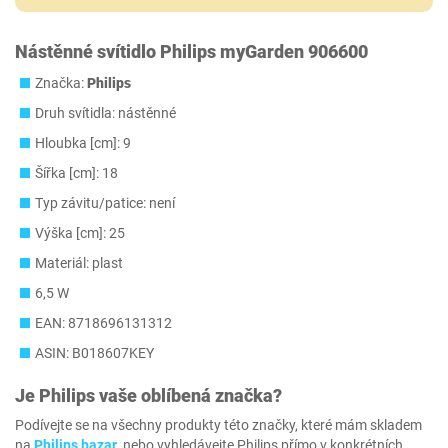
Nástěnné svítidlo Philips myGarden 906600
Značka:
Philips
Druh svítidla: nástěnné
Hloubka [cm]: 9
Šířka [cm]: 18
Typ závitu/patice: není
Výška [cm]: 25
Materiál: plast
6,5 W
EAN: 8718696131312
ASIN: B018607KEY
Je
Philips
vaše oblíbená značka?
Podívejte se na všechny produkty této značky, které mám skladem
na
Philips bazar
, nebo vyhledávejte Philips přímo v konkrétních