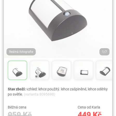
Reálná fotografie
1/7
Stav zboží:
vzhled: lehce použitý. lehce zašpiněné, lehce oděrky
po světle.
(varianta 8095698)
Běžná cena
Cena od Karla
959 Kč
449 Kč