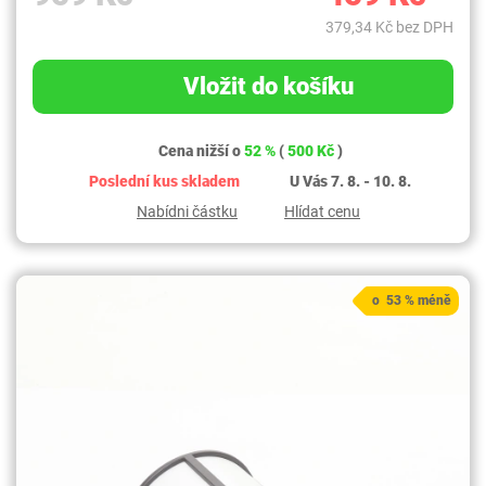
379,34 Kč bez DPH
Vložit do košíku
Cena nižší o
52 %
(
500 Kč
)
Poslední kus skladem
U Vás 7. 8. - 10. 8.
Nabídni částku
Hlídat cenu
o 53 % méně