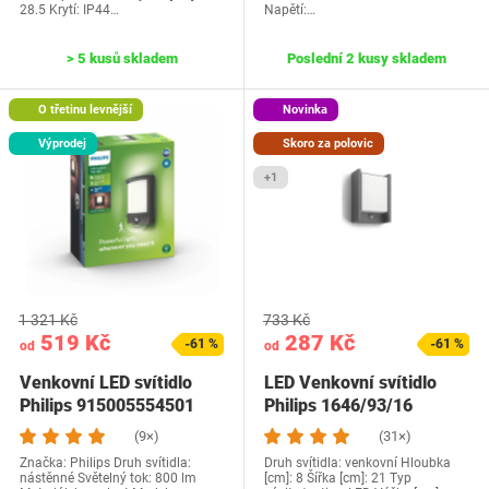
28.5 Krytí: IP44…
Napětí:…
> 5 kusů skladem
Poslední 2 kusy skladem
O třetinu levnější
Novinka
Výprodej
Skoro za polovic
+1
1 321 Kč
733 Kč
519 Kč
287 Kč
-61 %
-61 %
od
od
Venkovní LED svítidlo
LED Venkovní svítidlo
Philips 915005554501
Philips 1646/93/16
(9×)
(31×)
Značka: Philips Druh svítidla:
Druh svítidla: venkovní Hloubka
nástěnné Světelný tok: 800 lm
[cm]: 8 Šířka [cm]: 21 Typ