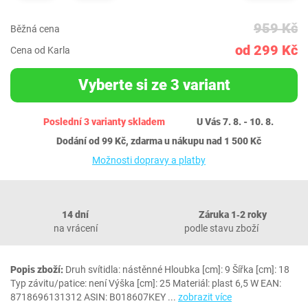
959 Kč
Běžná cena
od 299 Kč
Cena od Karla
Vyberte si ze 3 variant
Poslední 3 varianty skladem
U Vás 7. 8. - 10. 8.
Dodání od 99 Kč, zdarma u nákupu nad 1 500 Kč
Možnosti dopravy a platby
14 dní
Záruka 1‐2 roky
na vrácení
podle stavu zboží
Popis zboží:
Druh svítidla: nástěnné Hloubka [cm]: 9 Šířka [cm]: 18
Typ závitu/patice: není Výška [cm]: 25 Materiál: plast 6,5 W EAN:
8718696131312 ASIN: B018607KEY
...
zobrazit více