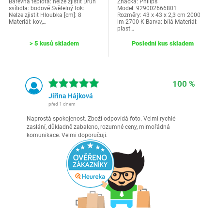
Barevná teplota: nelze zjistit Druh
Značka: Philips
svítidla: bodové Světelný tok:
Model: 929002666801
Nelze zjistit Hloubka [cm]: 8
Rozměry: ‎43 x 43 x 2,3 cm 2000
Materiál: kov,…
lm 2700 K Barva: bílá Materiál:
plast…
> 5 kusů skladem
Poslední kus skladem
100 %
Jiřina Hájková
před 1 dnem
Naprostá spokojenost. Zboží odpovídá foto. Velmi rychlé
zaslání, důkladně zabaleno, rozumné ceny, mimořádná
komunikace. Velmi doporučuji.