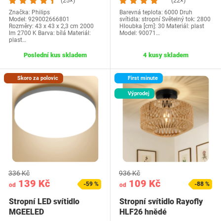
(25×)
(22×)
Značka: Philips
Barevná teplota: 6000 Druh
Model: 929002666801
svítidla: stropní Světelný tok: 2800
Rozměry: ‎43 x 43 x 2,3 cm 2000
Hloubka [cm]: 30 Materiál: plast
lm 2700 K Barva: bílá Materiál:
Model: 90071…
plast…
Poslední kus skladem
4 kusy skladem
Skoro za polovic
First minute
Výprodej
336 Kč
936 Kč
139 Kč
109 Kč
-59 %
-88 %
od
od
Stropní LED svítidlo
Stropní svítidlo Rayofly
MGEELED
HLF26 hnědé