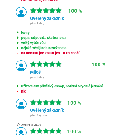
100 %
Ověřený zákazník
před 3 dny
levný
popis odpovídá skutečnosti
velký výběr věcí
nějaké věci jinde neseženete
na dobírku jde zaslat jen 10 ks zboží
100 %
Miloš
před 5 dny
uživatelsky přívětivý eshop, solidní a rychlé jednání
nic
100 %
Ověřený zákazník
před 1 týdnem
Výborné služby !!!
100 %