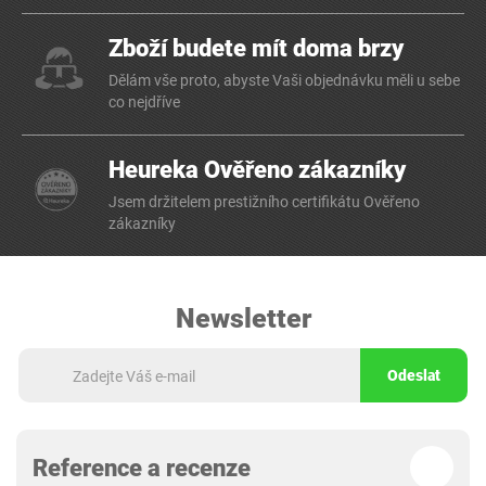
Zboží budete mít doma brzy
Dělám vše proto, abyste Vaši objednávku měli u sebe
co nejdříve
Heureka Ověřeno zákazníky
Jsem držitelem prestižního certifikátu Ověřeno
zákazníky
Newsletter
Odeslat
Reference a recenze