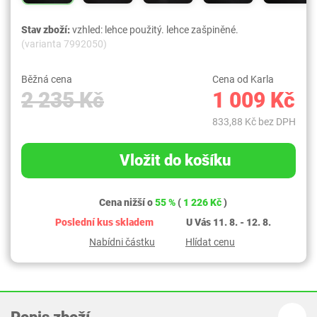
Stav zboží:
vzhled: lehce použitý. lehce zašpiněné.
(varianta 7992050)
Běžná cena
Cena od Karla
2 235 Kč
1 009 Kč
833,88 Kč bez DPH
Vložit do košíku
Cena nižší o
55 %
(
1 226 Kč
)
Poslední kus skladem
U Vás 11. 8. - 12. 8.
Nabídni částku
Hlídat cenu