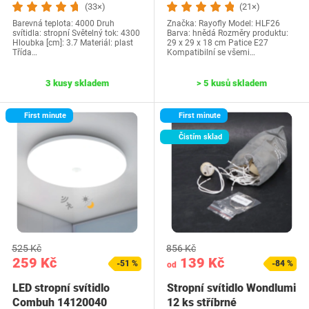
(33×)
(21×)
Barevná teplota: 4000 Druh
Značka: Rayofly Model: HLF26
svítidla: stropní Světelný tok: 4300
Barva: hnědá Rozměry produktu‎:
Hloubka [cm]: 3.7 Materiál: plast
29 x 29 x 18 cm Patice E27
Třída…
Kompatibilní se všemi…
3 kusy skladem
> 5 kusů skladem
First minute
First minute
Čistím sklad
525 Kč
856 Kč
259 Kč
139 Kč
-51 %
-84 %
od
LED stropní svítidlo
Stropní svítidlo Wondlumi
Combuh 14120040
12 ks stříbrné