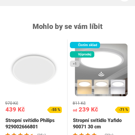
Mohlo by se vám líbit
Čistím sklad
Výprodej
+1
970 Kč
811 Kč
439 Kč
239 Kč
-55 %
-71 %
od
Stropní svítidlo Philips
Stropní svítidlo Yafido
929002666801
90071 30 cm