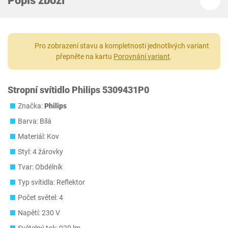
Popis zboží
Pro zobrazení stavu a kompletnosti jednotlivých variant
přepněte na kartu
Porovnání variant
.
Stropní svítidlo Philips 5309431P0
Značka:
Philips
Barva: Bílá
Materiál: Kov
Styl: 4 žárovky
Tvar: Obdélník
Typ svítidla: Reflektor
Počet světel: 4
Napětí: 230 V