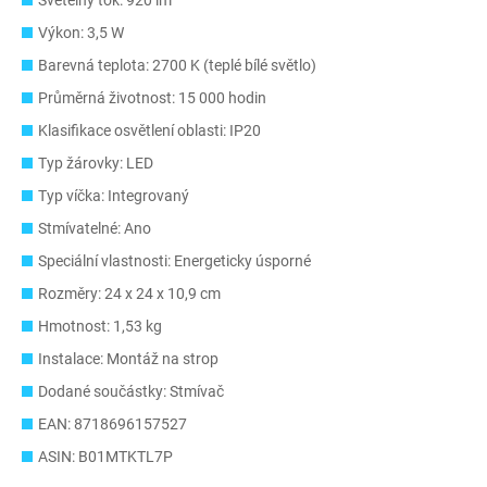
Světelný tok: 920 lm
Výkon: 3,5 W
Barevná teplota: 2700 K (teplé bílé světlo)
Průměrná životnost: 15 000 hodin
Klasifikace osvětlení oblasti: IP20
Typ žárovky: LED
Typ víčka: Integrovaný
Stmívatelné: Ano
Speciální vlastnosti: Energeticky úsporné
Rozměry: 24 x 24 x 10,9 cm
Hmotnost: 1,53 kg
Instalace: Montáž na strop
Dodané součástky: Stmívač
EAN: 8718696157527
ASIN: B01MTKTL7P