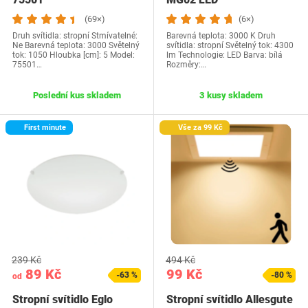
(69×)
(6×)
Druh svítidla: stropní Stmívatelné:
Barevná teplota: 3000 K Druh
Ne Barevná teplota: 3000 Světelný
svítidla: stropní Světelný tok: 4300
tok: 1050 Hloubka [cm]: 5 Model:
lm Technologie: LED Barva: bílá
‎75501…
Rozměry:…
Poslední kus skladem
3 kusy skladem
First minute
Vše za 99 Kč
239 Kč
494 Kč
89 Kč
99 Kč
-63 %
-80 %
od
Stropní svítidlo Eglo
Stropní svítidlo Allesgute