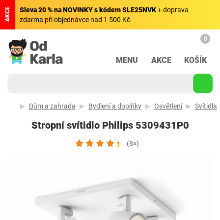
Sleva 20 % na NOVINKY s kódem SLE25NVK
+ doprava
AKCE
zdarma při objednávce nad 1 500 Kč
0
MENU
AKCE
KOŠÍK
Dům a zahrada
Bydlení a doplňky
Osvětlení
Svítidla
Stropní svítidlo Philips 5309431P0
(8×)