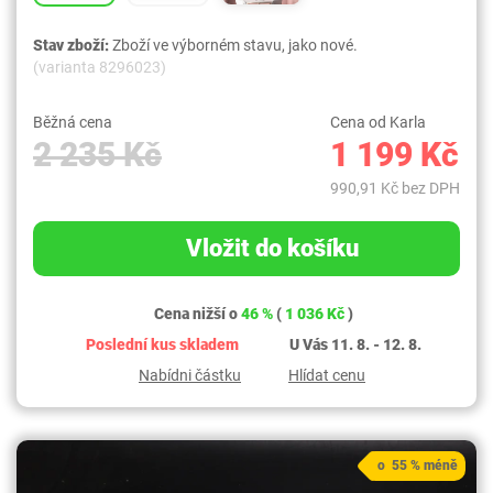
Stav zboží:
Zboží ve výborném stavu, jako nové.
(varianta 8296023)
Běžná cena
Cena od Karla
2 235 Kč
1 199 Kč
990,91 Kč bez DPH
Vložit do košíku
Cena nižší o
46 %
(
1 036 Kč
)
Poslední kus skladem
U Vás 11. 8. - 12. 8.
Nabídni částku
Hlídat cenu
o 55 % méně