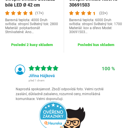
bílé LED Ø 42 cm
30691503
(17×)
(22×)
Barevná teplota: 4000 Druh
Barevná teplota: 6000 Druh
svítidla: stropní Světelný tok: 2800
svítidla: stropní Světelný tok: 1700
Materiál: polykarbonát
Materiál: kov a dřevo Model:
Stmívatelné: Ano…
‎30691503…
Poslední 2 kusy skladem
Poslední kus skladem
100 %
Jiřina Hájková
před 1 dnem
Naprostá spokojenost. Zboží odpovídá foto. Velmi rychlé
zaslání, důkladně zabaleno, rozumné ceny, mimořádná
komunikace. Velmi doporučuji.