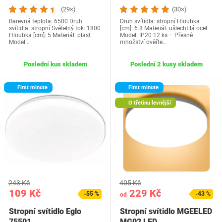
(29×)
(30×)
Barevná teplota: 6500 Druh
Druh svítidla: stropní Hloubka
svítidla: stropní Světelný tok: 1800
[cm]: 6.8 Materiál: ušlechtilá ocel
Hloubka [cm]: 5 Materiál: plast
Model: IP20 12 ks – Přesné
Model:…
množství ověřte…
Poslední kus skladem
Poslední 2 kusy skladem
First minute
First minute
O třetinu levnější
243 Kč
405 Kč
109 Kč
229 Kč
-55 %
-43 %
od
Stropní svítidlo Eglo
Stropní svítidlo MGEELED
75501
MG02 LED