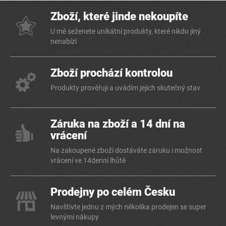
Zboží, které jinde nekoupíte
U mě seženete unikátní produkty, které nikdo jiný
nenabízí
Zboží prochází kontrolou
Produkty prověřuji a uvádím jejich skutečný stav
Záruka na zboží a 14 dní na
vrácení
Na zakoupené zboží dostáváte záruku i možnost
vrácení ve 14denní lhůtě
Prodejny po celém Česku
Navštivte jednu z mých několika prodejen se super
levnými nákupy