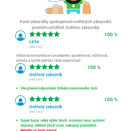
Karel získal díky spokojenosti ověřených zákazníků
prestižní certifikát Ověřeno zákazníky
100 %
LK94
před 2 dny
Výborná komunikace s prodejcem, spolehlivost, vstřícnost,
ochota a rychlé jednání, ráda doporučuji!
100 %
Ověřený zákazník
před 2 dny
Vše přesně odpovídalo fotkám inzerovaného zoží.
100 %
Ověřený zákazník
před 2 dny
Super bazar, velký výběr zboží, rozumné ceny, rychlost
dopravy, některé zboží nové, nakupuji pravidelně..
Nemám co bych napsal