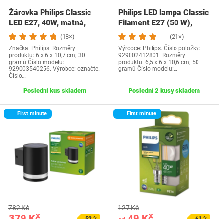
Žárovka Philips Classic
Philips LED lampa Classic
LED E27, 40W, matná,
Filament E27 (50 W),
teplá bílá,…
stmívatelná…
(18×)
(21×)
Značka: Philips. Rozměry
Výrobce: Philips. Číslo položky:
produktu: 6 x 6 x 10,7 cm; 30
929002412801. Rozměry
gramů Číslo modelu:
produktu: 6,5 x 6 x 10,6 cm; 50
929003540256. Výrobce: označte.
gramů Číslo modelu:…
Číslo…
Poslední kus skladem
Poslední 2 kusy skladem
First minute
First minute
782 Kč
127 Kč
379 Kč
49 Kč
-52 %
-61 %