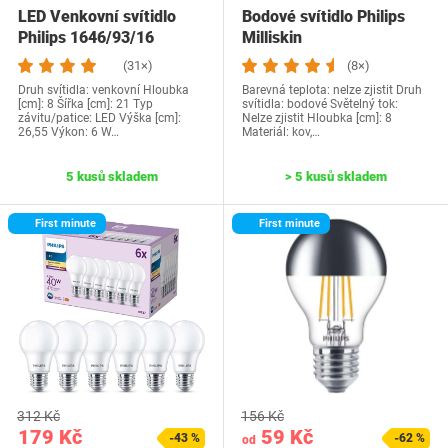
LED Venkovní svítidlo
Bodové svítidlo Philips
Philips 1646/93/16
Milliskin
(31×)
(8×)
Druh svítidla: venkovní Hloubka
Barevná teplota: nelze zjistit Druh
[cm]: 8 Šířka [cm]: 21 Typ
svítidla: bodové Světelný tok:
závitu/patice: LED Výška [cm]:
Nelze zjistit Hloubka [cm]: 8
26,55 Výkon: 6 W…
Materiál: kov,…
5 kusů skladem
> 5 kusů skladem
First minute
First minute
312 Kč
156 Kč
179 Kč
59 Kč
-43 %
-62 %
od