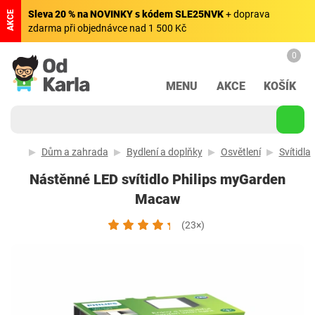
Sleva 20 % na NOVINKY s kódem SLE25NVK
+ doprava
AKCE
zdarma při objednávce nad 1 500 Kč
0
MENU
AKCE
KOŠÍK
Dům a zahrada
Bydlení a doplňky
Osvětlení
Svítidla
Nástěnné LED svítidlo Philips myGarden
Macaw
(23×)