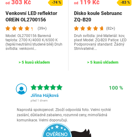
303 Kč
119 Kč
-74 %
-83 %
od
od
Venkovní LED reflektor
Disko koule Sebruanc
OREiN OL2700156
ZQ-B20
(39×)
(82×)
Model: OL2700156 Barevná
Druh svítidla: jiné Materiál: kov,
teplota: 2700 K/4000 K/6500 K
plast Model: ZQ-B20 Patice: LED
(teplé/neutrální/studené bílé) Druh
Podporovaný standard: Žádný
svítidla: venkovní…
Stmívatelné:…
> 5 kusů skladem
> 5 kusů skladem
100 %
Jiřina Hájková
před 1 dnem
Naprostá spokojenost. Zboží odpovídá foto. Velmi rychlé
zaslání, důkladně zabaleno, rozumné ceny, mimořádná
komunikace. Velmi doporučuji.