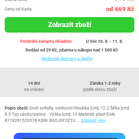
od 469 Kč
Cena od Karla
Zobrazit zboží
Poslední varianta skladem
U Vás 10. 8. - 11. 8.
Dodání od 29 Kč, zdarma u nákupu nad 1 500 Kč
Možnosti dopravy a platby
14 dní
Záruka 1‐2 roky
na vrácení
podle stavu zboží
Popis zboží:
Druh svítidla: venkovní Hloubka [cm]: 12.2 Šířka [cm]:
8.5 Typ závitu/patice: - Výška [cm]: 13 Materiál: plast EAN:
8718291529378 ASIN: B00JOF3ZTU
...
zobrazit více