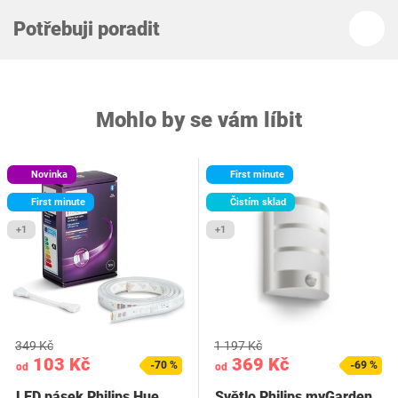
Potřebuji poradit
Mohlo by se vám líbit
Novinka
First minute
First minute
Čistím sklad
+1
+1
349 Kč
1 197 Kč
103 Kč
369 Kč
-70 %
-69 %
od
od
LED pásek Philips Hue
Světlo Philips myGarden