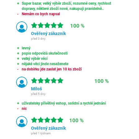
Super bazar, velký výběr zboží, rozumné ceny, rychlost
dopravy, některé zboží nové, nakupuji pravidelně..
Nemám co bych napsal
100 %
Ověřený zákazník
před 3 dny
levný
popis odpovídá skutečnosti
velký výběr věcí
nějaké věci jinde neseženete
na dobírku jde zaslat jen 10 ks zboží
100 %
Miloš
před 5 dny
uživatelsky přívětivý eshop, solidní a rychlé jednání
nic
100 %
Ověřený zákazník
před 1 týdnem