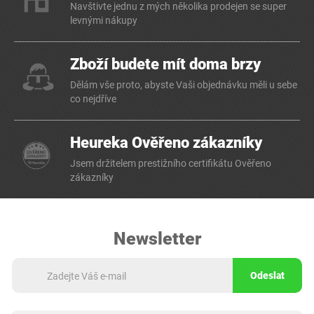
Navštivte jednu z mých několika prodejen se super
levnými nákupy
Zboží budete mít doma brzy
Dělám vše proto, abyste Vaši objednávku měli u sebe
co nejdříve
Heureka Ověřeno zákazníky
Jsem držitelem prestižního certifikátu Ověřeno
zákazníky
Newsletter
Odeslat