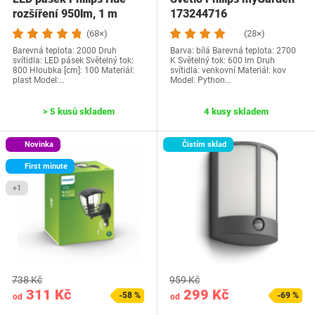
rozšíření 950lm, 1 m
173244716
(68×)
(28×)
Barevná teplota: 2000 Druh
Barva: bílá Barevná teplota: 2700
svítidla: LED pásek Světelný tok:
K Světelný tok: 600 lm Druh
800 Hloubka [cm]: 100 Materiál:
svítidla: venkovní Materiál: kov
plast Model:…
Model: Python…
> 5 kusů skladem
4 kusy skladem
Novinka
Čistím sklad
First minute
+1
738 Kč
959 Kč
311 Kč
299 Kč
-58 %
-69 %
od
od