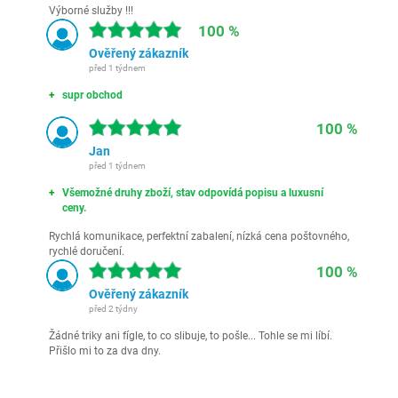
Výborné služby !!!
100 %
Ověřený zákazník
před 1 týdnem
supr obchod
100 %
Jan
před 1 týdnem
Všemožné druhy zboží, stav odpovídá popisu a luxusní
ceny.
Rychlá komunikace, perfektní zabalení, nízká cena poštovného,
rychlé doručení.
100 %
Ověřený zákazník
před 2 týdny
Žádné triky ani fígle, to co slibuje, to pošle... Tohle se mi líbí.
Přišlo mi to za dva dny.