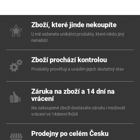
Zboží, které jinde nekoupíte
U mě seženete unikátní produkty, které nikdo jiný
nenabízí
Zboží prochází kontrolou
Produkty prověřuji a uvádím jejich skutečný stav
Záruka na zboží a 14 dní na
vrácení
Na zakoupené zboží dostáváte záruku i možnost
vrácení ve 14denní lhůtě
Prodejny po celém Česku