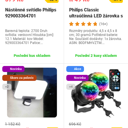
od
Nástěnné svítidlo Philips
Philips Classic
929003364701
ultraúčinná LED žárovka s
třídou…
(16×)
Barevná teplota: 2700 Druh
Rozměry produktu: 4,5 x 4,5 x 8
svítidla: venkovní Hloubka [cm]:
cm; 30 gramů Potřebné baterie:
12.1 Materiál: kov Model:
Ne. Součástí dodávky: 1x žárovka.
929003364701 Patice:…
ASIN: B0DFMHVZTM.…
Poslední kus skladem
Poslední 2 kusy skladem
Novinka
Akce
Skoro za polovic
Novinka
+2
+4
1 152 Kč
696 Kč