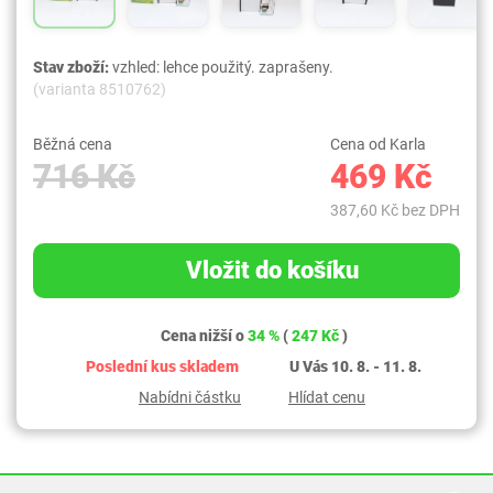
Stav zboží:
vzhled: lehce použitý. zaprašeny.
(varianta 8510762)
Běžná cena
Cena od Karla
716 Kč
469 Kč
387,60 Kč bez DPH
Vložit do košíku
Cena nižší o
34 %
(
247 Kč
)
Poslední kus skladem
U Vás 10. 8. - 11. 8.
Nabídni částku
Hlídat cenu