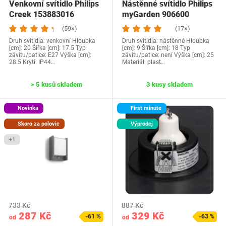
Venkovní svítidlo Philips
Nástěnné svítidlo Philips
Creek 153883016
myGarden 906600
(59×)
(17×)
Druh svítidla: venkovní Hloubka
Druh svítidla: nástěnné Hloubka
[cm]: 20 Šířka [cm]: 17.5 Typ
[cm]: 9 Šířka [cm]: 18 Typ
závitu/patice: E27 Výška [cm]:
závitu/patice: není Výška [cm]: 25
28.5 Krytí: IP44…
Materiál: plast…
> 5 kusů skladem
3 kusy skladem
Novinka
First minute
Skoro za polovic
Výprodej
+1
733 Kč
887 Kč
287 Kč
329 Kč
-61 %
-63 %
od
od