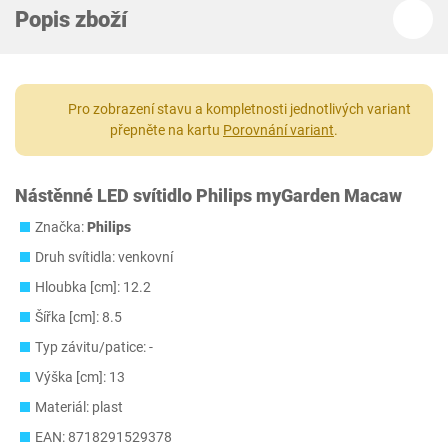
Popis zboží
Pro zobrazení stavu a kompletnosti jednotlivých variant
přepněte na kartu
Porovnání variant
.
Nástěnné LED svítidlo Philips myGarden Macaw
Značka:
Philips
Druh svítidla: venkovní
Hloubka [cm]: 12.2
Šířka [cm]: 8.5
Typ závitu/patice: -
Výška [cm]: 13
Materiál: plast
EAN: 8718291529378