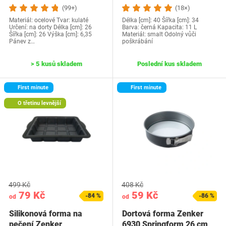
(99+)
(18×)
Materiál: ocelové Tvar: kulaté
Délka [cm]: 40 Šířka [cm]: 34
Určení: na dorty Délka [cm]: 26
Barva: černá Kapacita: 11 L
Šířka [cm]: 26 Výška [cm]: 6,35
Materiál: smalt Odolný vůči
Pánev z…
poškrábání
> 5 kusů skladem
Poslední kus skladem
First minute
First minute
O třetinu levnější
499 Kč
408 Kč
79 Kč
59 Kč
-84 %
-86 %
od
od
Silikonová forma na
Dortová forma Zenker
pečení Zenker
6930 Springform 26 cm