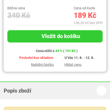
Běžná cena
Cena od Karla
340 Kč
189 Kč
156,20 Kč bez DPH
Vložit do košíku
Cena nižší o
44 %
(
151 Kč
)
Poslední kus skladem
U Vás 11. 8. - 12. 8.
Nabídni částku
Hlídat cenu
Popis zboží