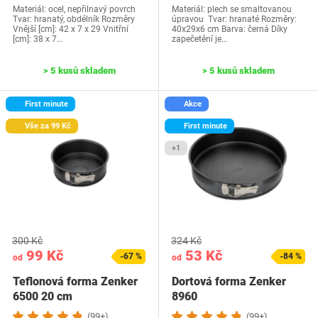
Materiál: ocel, nepřilnavý povrch
Materiál: plech se smaltovanou
Tvar: hranatý, obdélník Rozměry
úpravou Tvar: hranaté Rozměry:
Vnější [cm]: 42 x 7 x 29 Vnitřní
40x29x6 cm Barva: černá Díky
[cm]: 38 x 7…
zapečetění je…
> 5 kusů skladem
> 5 kusů skladem
First minute
Akce
Vše za 99 Kč
First minute
+1
300 Kč
324 Kč
99 Kč
53 Kč
-67 %
-84 %
od
od
Teflonová forma Zenker
Dortová forma Zenker
6500 20 cm
8960
(99+)
(99+)