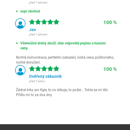
před 1 týdnem
supr obchod
100 %
Jan
před 1 týdnem
Všemožné druhy zboží, stav odpovídá popisu a luxusní
ceny.
Rychlá komunikace, perfektní zabalení, nízká cena poštovného,
rychlé doručení.
100 %
Ověřený zákazník
před 2 týdny
Žádné triky ani fígle, to co slibuje, to pošle... Tohle se mi líbí.
Přišlo mi to za dva dny.