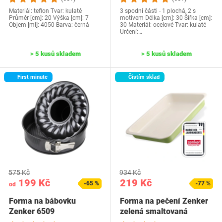
Materiál: teflon Tvar: kulaté
3 spodní části - 1 plochá, 2 s
Průměr [cm]: 20 Výška [cm]: 7
motivem Délka [cm]: 30 Šířka [cm]:
Objem [ml]: 4050 Barva: černá
30 Materiál: ocelové Tvar: kulaté
Určení:…
> 5 kusů skladem
> 5 kusů skladem
First minute
Čistím sklad
575 Kč
934 Kč
199 Kč
219 Kč
-65 %
-77 %
od
Forma na bábovku
Forma na pečení Zenker
Zenker 6509
zelená smaltovaná