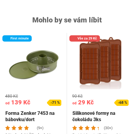
Mohlo by se vám líbit
First minute
Vše za 29 Kč
480 Kč
90 Kč
139 Kč
29 Kč
-71 %
-68 %
od
od
Forma Zenker 7453 na
Silikonové formy na
bábovku/dort
čokoládu 3ks
(9×)
(30×)