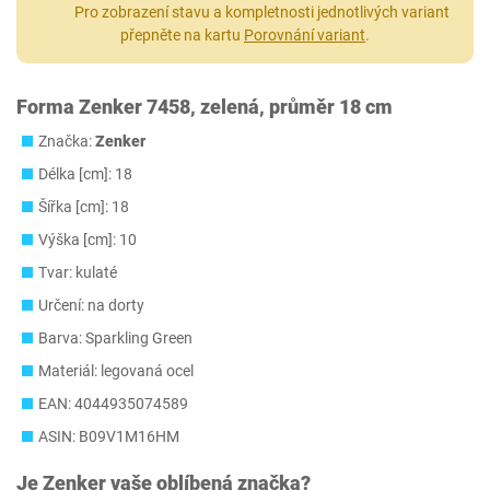
Pro zobrazení stavu a kompletnosti jednotlivých variant
přepněte na kartu
Porovnání variant
.
Forma Zenker 7458, zelená, průměr 18 cm
Značka:
Zenker
Délka [cm]: 18
Šířka [cm]: 18
Výška [cm]: 10
Tvar: kulaté
Určení: na dorty
Barva: Sparkling Green
Materiál: legovaná ocel
EAN: 4044935074589
ASIN: B09V1M16HM
Je
Zenker
vaše oblíbená značka?