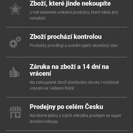
Zboží, které jinde nekoupíte
U mě seženete unikátní produkty, které nikdo jiný
nenabízí
Zboží prochází kontrolou
Produkty prověřuji a uvádím jejich skutečný stav
Záruka na zboží a 14 dní na
vrácení
Na zakoupené zboží dostáváte záruku i možnost
vrácení ve 14denní lhůtě
Prodejny po celém Česku
Navštivte jednu z mých několika prodejen se super
levnými nákupy