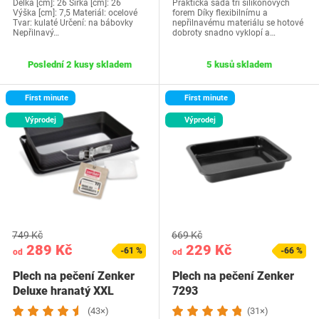
Délka [cm]: 26 Šířka [cm]: 26
Praktická sada tří silikonových
Výška [cm]: 7,5 Materiál: ocelové
forem Díky flexibilnímu a
Tvar: kulaté Určení: na bábovky
nepřilnavému materiálu se hotové
Nepřilnavý…
dobroty snadno vyklopí a…
Poslední 2 kusy skladem
5 kusů skladem
First minute
First minute
Výprodej
Výprodej
749 Kč
669 Kč
289 Kč
229 Kč
-61 %
-66 %
od
od
Plech na pečení Zenker
Plech na pečení Zenker
Deluxe hranatý XXL
7293
(43×)
(31×)