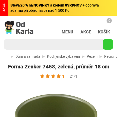
Sleva 20 % na NOVINKY s kódem 8SRPNOV
+ doprava
AKCE
zdarma při objednávce nad 1 500 Kč
0
MENU
AKCE
KOŠÍK
Dům a zahrada
Kuchyňské vybavení
Pečení
Pečící 
Forma Zenker 7458, zelená, průměr 18 cm
(21×)