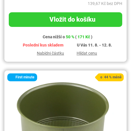
139,67 Kč bez DPH
Vložit do košíku
Cena nižší o
50 %
(
171 Kč
)
Poslední kus skladem
U Vás 11. 8. - 12. 8.
Nabídni částku
Hlídat cenu
First minute
o 44 % méně