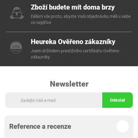
Zboží budete mít doma brzy
Dělám vše proto, abyste Vaši objednávku měli u sebe
co nejdříve
Heureka Ověřeno zákazníky
Jsem držitelem prestižního certifikátu Ověřeno
zákazníky
Newsletter
Odeslat
Reference a recenze