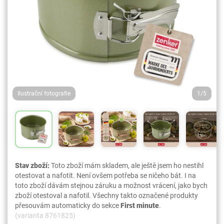
Ilustrační fotografie
1/5
Stav zboží:
Toto zboží mám skladem, ale ještě jsem ho nestihl
otestovat a nafotit. Není ovšem potřeba se ničeho bát. I na
toto zboží dávám stejnou záruku a možnost vrácení, jako bych
zboží otestoval a nafotil. Všechny takto označené produkty
přesouvám automaticky do sekce
First minute
.
(varianta 8761825)