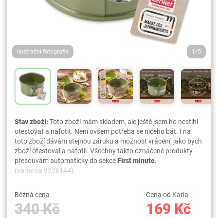
Ilustrační fotografie
1/5
Stav zboží:
Toto zboží mám skladem, ale ještě jsem ho nestihl
otestovat a nafotit. Není ovšem potřeba se ničeho bát. I na
toto zboží dávám stejnou záruku a možnost vrácení, jako bych
zboží otestoval a nafotil. Všechny takto označené produkty
přesouvám automaticky do sekce
First minute
.
(varianta 8536144)
Běžná cena
Cena od Karla
340 Kč
169 Kč