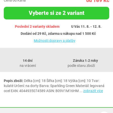
od 169 Kč
Cena od Karla
Vyberte si ze 2 variant
Poslední 2 varianty skladem
U Vás 11. 8. - 12. 8.
Dodání od 29 Kč, zdarma u nákupu nad 1 500 Kč
Možnosti dopravy a platby
14 dní
Záruka 1‐2 roky
na vrácení
podle stavu zboží
Popis zboží:
Délka [cm]: 18 Šířka [cm]: 18 Výška [cm]: 10 Tvar:
kulaté Určení: na dorty Barva: Sparkling Green Materiál: legovaná
ocel EAN: 4044935074589 ASIN: B09V1M16HM
...
zobrazit více