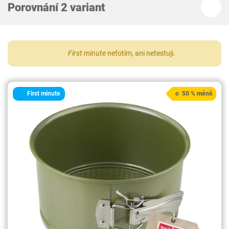
Porovnání 2 variant
First minute
nefotím, ani netestuji.
First minute
o 50 % méně