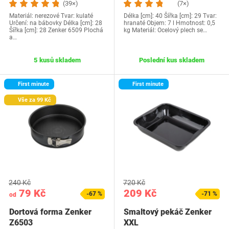
(39×)
(7×)
Materiál: nerezové Tvar: kulaté
Délka [cm]: 40 Šířka [cm]: 29 Tvar:
Určení: na bábovky Délka [cm]: 28
hranaté Objem: 7 l Hmotnost: 0,5
Šířka [cm]: 28 Zenker 6509 Plochá
kg Materiál: Ocelový plech se…
a…
5 kusů skladem
Poslední kus skladem
First minute
First minute
Vše za 99 Kč
240 Kč
720 Kč
79 Kč
209 Kč
-67 %
-71 %
od
Dortová forma Zenker
Smaltový pekáč Zenker
Z6503
XXL