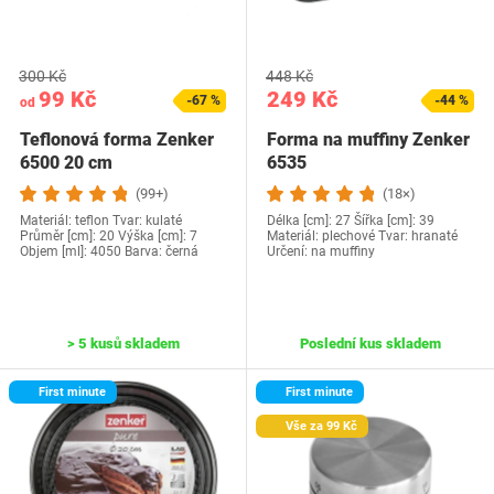
300 Kč
448 Kč
99 Kč
249 Kč
-67 %
-44 %
od
Teflonová forma Zenker
Forma na muffiny Zenker
6500 20 cm
6535
(99+)
(18×)
Materiál: teflon Tvar: kulaté
Délka [cm]: 27 Šířka [cm]: 39
Průměr [cm]: 20 Výška [cm]: 7
Materiál: plechové Tvar: hranaté
Objem [ml]: 4050 Barva: černá
Určení: na muffiny
> 5 kusů skladem
Poslední kus skladem
First minute
First minute
Vše za 99 Kč