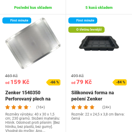
Poslední kus skladem
5 kusů skladem
First minute
First minute
O třetinu levnější
469 Kč
499 Kč
159 Kč
79 Kč
-66 %
-84 %
od
od
Zenker 1540350
Silikonová forma na
Perforovaný plech na
pečení Zenker
pečení z nerezové…
(16×)
(24×)
Rozměry výrobku: 40 x 30 x 1,5
Rozměr: 22 x 24,5 x 3,8 cm Barva:
cm; 230 gramů. Složení materiálu:
černá
Hliník. Odolnost proti plísním: [Bez
hliníku, bez plastů, bez gumy].
Vhodné do myčky: Ano.…