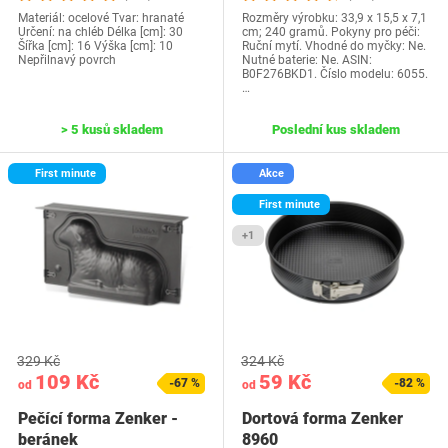
Materiál: ocelové Tvar: hranaté
Rozměry výrobku: 33,9 x 15,5 x 7,1
Určení: na chléb Délka [cm]: 30
cm; 240 gramů. Pokyny pro péči:
Šířka [cm]: 16 Výška [cm]: 10
Ruční mytí. Vhodné do myčky: Ne.
Nepřilnavý povrch
Nutné baterie: Ne. ASIN:
B0F276BKD1. Číslo modelu: 6055.
…
> 5 kusů skladem
Poslední kus skladem
First minute
Akce
First minute
+1
329 Kč
324 Kč
109 Kč
59 Kč
-67 %
-82 %
od
od
Pečící forma Zenker -
Dortová forma Zenker
beránek
8960