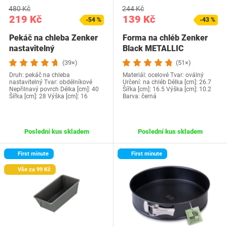
480 Kč
244 Kč
219 Kč
139 Kč
-54 %
-43 %
Pekáč na chleba Zenker
Forma na chléb Zenker
nastavitelný
Black METALLIC
(39×)
(51×)
Druh: pekáč na chleba
Materiál: ocelové Tvar: oválný
nastavitelný Tvar: obdélníkové
Určení: na chléb Délka [cm]: 26.7
Nepřilnavý povrch Délka [cm]: 40
Šířka [cm]: 16.5 Výška [cm]: 10.2
Šířka [cm]: 28 Výška [cm]: 16
Barva: černá
Poslední kus skladem
Poslední kus skladem
First minute
First minute
Vše za 99 Kč