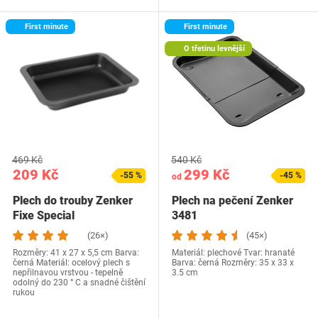
First minute
First minute
O třetinu levnější
469 Kč
540 Kč
209 Kč
299 Kč
-55 %
-45 %
od
Plech do trouby Zenker
Plech na pečení Zenker
Fixe Special
3481
(26×)
(45×)
Rozměry: 41 x 27 x 5,5 cm Barva:
Materiál: plechové Tvar: hranaté
černá Materiál: ocelový plech s
Barva: černá Rozměry: 35 x 33 x
nepřilnavou vrstvou - tepelně
3.5 cm
odolný do 230 ° C a snadné čištění
rukou