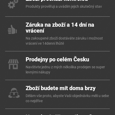
Produkty prověřuji a uvádím jejich skutečný stav
Záruka na zboží a 14 dní na
vrácení
Na zakoupené zboží dostáváte záruku i možnost
vrácení ve 14denní lhůtě
Prodejny po celém Česku
Navštivte jednu z mých několika prodejen se super
levnými nákupy
Zboží budete mít doma brzy
Dělám vše proto, abyste Vaši objednávku měli u sebe
co nejdříve