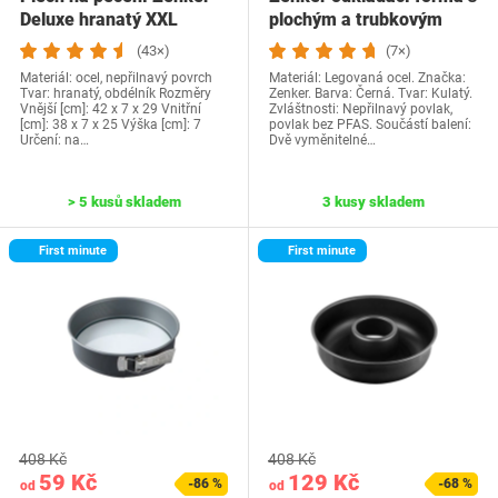
Deluxe hranatý XXL
plochým a trubkovým
dnem Perfect…
(43×)
(7×)
Materiál: ocel, nepřilnavý povrch
Materiál: Legovaná ocel. Značka:
Tvar: hranatý, obdélník Rozměry
Zenker. Barva: Černá. Tvar: Kulatý.
Vnější [cm]: 42 x 7 x 29 Vnitřní
Zvláštnosti: Nepřilnavý povlak,
[cm]: 38 x 7 x 25 Výška [cm]: 7
povlak bez PFAS. Součástí balení:
Určení: na…
Dvě vyměnitelné…
> 5 kusů skladem
3 kusy skladem
First minute
First minute
408 Kč
408 Kč
59 Kč
129 Kč
-86 %
-68 %
od
od