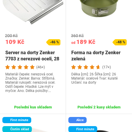
200 Kč
360 Kč
109 Kč
189 Kč
-46 %
-48 %
od
Server na dorty Zenker
Forma na dorty Zenker
7703 z nerezové oceli, 28
zelená
cm -…
(46×)
(17×)
Materiál čepele: nerezová ocel.
Délka [cm]: 26 Šířka [cm]: 26
Značka: Zenker. Barva: Stříbrná.
Materiál: ocelové Tvar: kulaté
Materiál rukojeti: nerezová ocel.
Určení: na dorty
Ostří čepele: Hladké. Lze mýt v
myčce: Ano. Délka položky:…
Poslední kus skladem
Poslední 2 kusy skladem
First minute
Akce
Čistím sklad
First minute