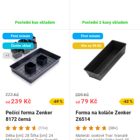
Poslední kus skladem
Poslední 2 kusy skladem
First minute
First minute
Čistím sklad
Vše za 99 Kč
+1
777 Kč
209 Kč
239 Kč
79 Kč
-69 %
-62 %
od
od
Pečící forma Zenker
Forma na koláče Zenker
8172 černá
Z6514
(11×)
(38×)
Délka [cm]: 28 Šířka [cm]: 24
Materiál: ocelové Tvar: hranaté