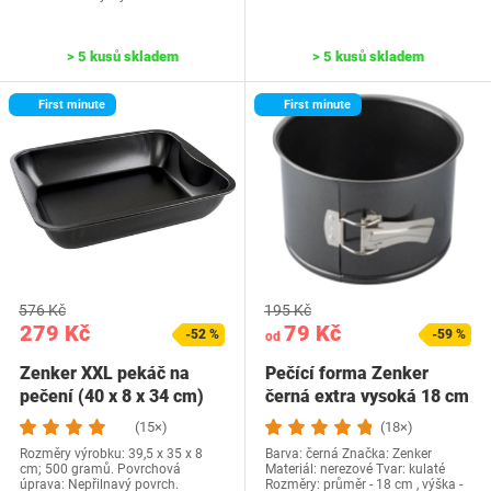
> 5 kusů skladem
> 5 kusů skladem
First minute
First minute
576 Kč
195 Kč
279 Kč
79 Kč
-52 %
-59 %
od
Zenker XXL pekáč na
Pečící forma Zenker
pečení (40 x 8 x 34 cm)
černá extra vysoká 18 cm
SPECIAL…
(15×)
(18×)
Rozměry výrobku: 39,5 x 35 x 8
Barva: černá Značka: Zenker
cm; 500 gramů. Povrchová
Materiál: nerezové Tvar: kulaté
úprava: Nepřilnavý povrch.
Rozměry: průměr - 18 cm , výška -