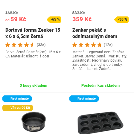
168 Kč
583 Kč
59 Kč
359 Kč
-65 %
-38 %
od
Dortová forma Zenker 15
Zenker pekáč s
x 6 x 6,5cm černá
odnímatelným dnem
Perfect Black Ø 30 cm –…
(33×)
(12×)
Barva: černá Rozměr [cm]: 15 x 6 x
Materiál: Legovaná ocel. Značka:
6,5 Materiál: ušlechtilá ocel
Zenker. Barva: Černá. Tvar: Kulatý.
Zvláštnosti: Nepřilnavý povlak,
žáruvzdorný, vhodný do trouby.
Součásti balení: Žádné…
3 kusy skladem
Poslední kus skladem
First minute
First minute
Vše za 99 Kč