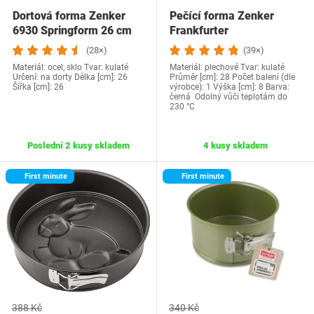
Dortová forma Zenker
Pečící forma Zenker
6930 Springform 26 cm
Frankfurter
(28×)
(39×)
Materiál: ocel, sklo Tvar: kulaté
Materiál: plechové Tvar: kulaté
Určení: na dorty Délka [cm]: 26
Průměr [cm]: 28 Počet balení (dle
Šířka [cm]: 26
výrobce): 1 Výška [cm]: 8 Barva:
černá Odolný vůči teplotám do
230 °C
Poslední 2 kusy skladem
4 kusy skladem
First minute
First minute
388 Kč
340 Kč