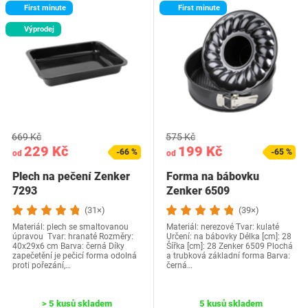
First minute
First minute
Výprodej
669 Kč
575 Kč
229 Kč
199 Kč
-66 %
-65 %
od
od
Plech na pečení Zenker
Forma na bábovku
7293
Zenker 6509
(31×)
(39×)
Materiál: plech se smaltovanou
Materiál: nerezové Tvar: kulaté
úpravou Tvar: hranaté Rozměry:
Určení: na bábovky Délka [cm]: 28
40x29x6 cm Barva: černá Díky
Šířka [cm]: 28 Zenker 6509 Plochá
zapečetění je pečicí forma odolná
a trubková základní forma Barva:
proti pořezání,…
černá…
> 5 kusů skladem
5 kusů skladem