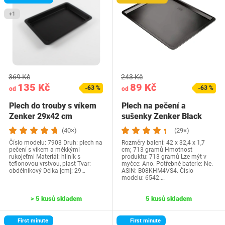
+1
369 Kč
243 Kč
135 Kč
89 Kč
-63 %
-63 %
od
od
Plech do trouby s víkem
Plech na pečení a
Zenker 29x42 cm
sušenky Zenker Black
Metallic - tepelně…
(40×)
(29×)
Číslo modelu‎: 7903 Druh: plech na
Rozměry balení: 42 x 32,4 x 1,7
pečení s víkem a měkkými
cm; 713 gramů Hmotnost
rukojeťmi Materiál: hliník s
produktu: 713 gramů Lze mýt v
teflonovou vrstvou, plast Tvar:
myčce: Ano. Potřebné baterie: Ne.
obdélníkový Délka [cm]: 29…
ASIN: B08KHM4VS4. Číslo
modelu: 6542.…
> 5 kusů skladem
5 kusů skladem
First minute
First minute