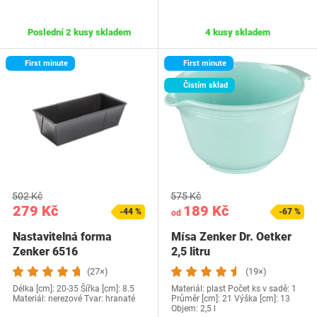
Poslední 2 kusy skladem
4 kusy skladem
First minute
First minute
Čistím sklad
502 Kč
575 Kč
279 Kč
189 Kč
-44 %
-67 %
od
Nastavitelná forma
Mísa Zenker Dr. Oetker
Zenker 6516
2,5 litru
(27×)
(19×)
Délka [cm]: 20-35 Šířka [cm]: 8.5
Materiál: plast Počet ks v sadě: 1
Materiál: nerezové Tvar: hranaté
Průměr [cm]: 21 Výška [cm]: 13
Objem: 2,5 l