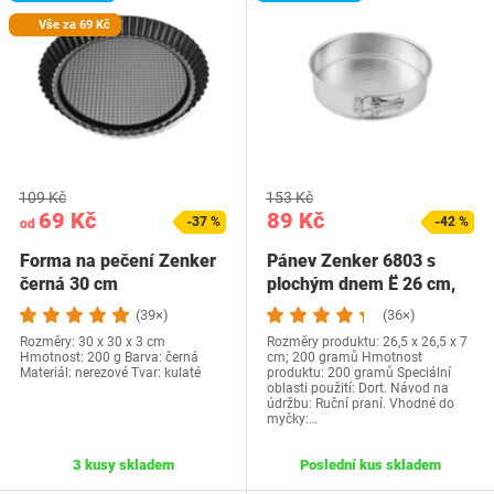
Vše za 69 Kč
109 Kč
153 Kč
69 Kč
89 Kč
-37 %
-42 %
od
Forma na pečení Zenker
Pánev Zenker 6803 s
černá 30 cm
plochým dnem Ë 26 cm,
stříbrná
(39×)
(36×)
Rozměry: 30 x 30 x 3 cm
Rozměry produktu: 26,5 x 26,5 x 7
Hmotnost: ‎200 g Barva: černá
cm; 200 gramů Hmotnost
Materiál: nerezové Tvar: kulaté
produktu: 200 gramů Speciální
oblasti použití: Dort. Návod na
údržbu: Ruční praní. Vhodné do
myčky:…
3 kusy skladem
Poslední kus skladem