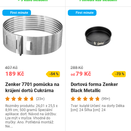
First minute
First minute
407 Kč
288 Kč
189 Kč
79 Kč
-54 %
-73 %
od
Zenker 7701 pomůcka na
Dortová forma Zenker
krájení dortů Cukrárna
Black Metallic
pro Ø 26 a Ø…
(23×)
(99+)
Rozměry produktu: 26,01 x 25,5 x
Tvar: kulaté Určení: na dorty Délka
8,99 cm; 500 gramů Speciální
[cm]: 24 Šířka [cm]: 24
aplikace: dort. Návod na údržbu:
Lze mýt v myčce. Vhodné do
myčky: Ano. Potřebná montáž:
Ne.…