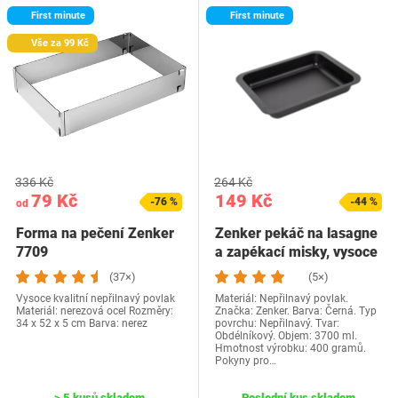
First minute
First minute
Vše za 99 Kč
336 Kč
264 Kč
79 Kč
149 Kč
-76 %
-44 %
od
Forma na pečení Zenker
Zenker pekáč na lasagne
7709
a zapékací misky, vysoce
kvalitní…
(37×)
(5×)
Vysoce kvalitní nepřilnavý povlak
Materiál: Nepřilnavý povlak.
Materiál: nerezová ocel Rozměry:
Značka: Zenker. Barva: Černá. Typ
34 x 52 x 5 cm Barva: nerez
povrchu: Nepřilnavý. Tvar:
Obdélníkový. Objem: 3700 ml.
Hmotnost výrobku: 400 gramů.
Pokyny pro…
> 5 kusů skladem
Poslední kus skladem