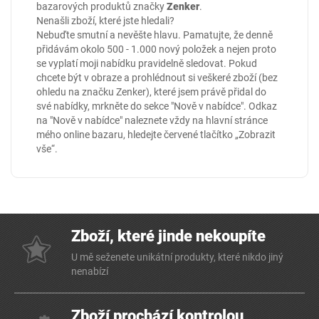
bazarových produktů značky
Zenker
.
Nenašli zboží, které jste hledali?
Nebuďte smutní a nevěšte hlavu. Pamatujte, že denně
přidávám okolo 500 - 1.000 nový položek a nejen proto
se vyplatí moji nabídku pravidelně sledovat. Pokud
chcete být v obraze a prohlédnout si veškeré zboží (bez
ohledu na značku Zenker), které jsem právě přidal do
své nabídky, mrkněte do sekce
"Nově v nabídce"
. Odkaz
na "Nově v nabídce" naleznete vždy na hlavní stránce
mého online
bazaru
, hledejte červené tlačítko „Zobrazit
vše“.
Zboží, které jinde nekoupíte
U mě seženete unikátní produkty, které nikdo jiný
nenabízí
Zboží prochází kontrolou