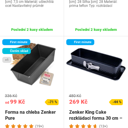
[cm]: 7,5 cm Materiál: ušlechtilá
[cm]: 28 Šířka [cm]: 28 Materiál:
ocel Nastavitelný průměr
prima teflon Typ: rozkládací
Poslední 2 kusy skladem
Poslední 2 kusy skladem
First minute
First minute
Čistím sklad
+1
336 Kč
480 Kč
99 Kč
269 Kč
-71 %
-44 %
od
Forma na chleba Zenker
Zenker King Cake
Pure
rozkládací forma 30 cm –
Pekací forma s…
(19×)
(13×)