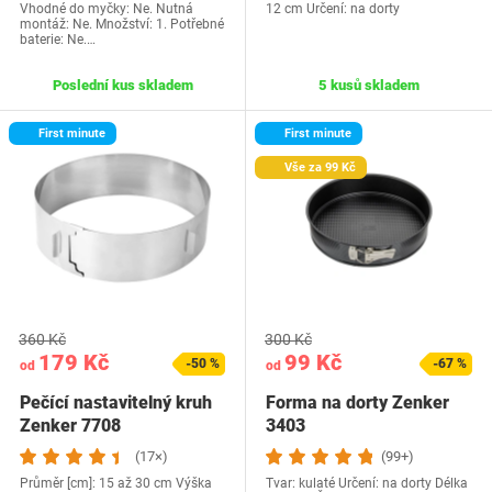
Vhodné do myčky: Ne. Nutná
12 cm Určení: na dorty
montáž: Ne. Množství: 1. Potřebné
baterie: Ne.…
Poslední kus skladem
5 kusů skladem
First minute
First minute
Vše za 99 Kč
360 Kč
300 Kč
179 Kč
99 Kč
-50 %
-67 %
od
od
Pečící nastavitelný kruh
Forma na dorty Zenker
Zenker 7708
3403
(17×)
(99+)
Průměr [cm]: 15 až 30 cm Výška
Tvar: kulaté Určení: na dorty Délka