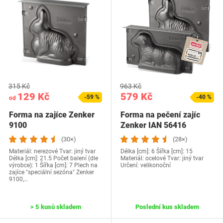
315 Kč
963 Kč
129 Kč
579 Kč
-59 %
-40 %
od
Forma na zajíce Zenker
Forma na pečení zajíc
9100
Zenker IAN 56416
(30×)
(28×)
Materiál: nerezové Tvar: jiný tvar
Délka [cm]: 6 Šířka [cm]: 15
Délka [cm]: 21.5 Počet balení (dle
Materiál: ocelové Tvar: jiný tvar
výrobce): 1 Šířka [cm]: 7 Plech na
Určení: velikonoční
zajíce "speciální sezóna" Zenker
9100,…
> 5 kusů skladem
Poslední kus skladem