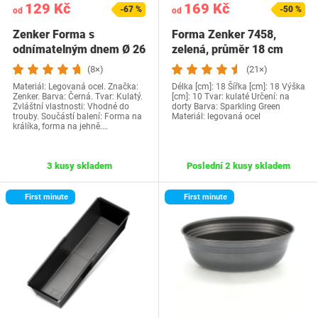
129 Kč
169 Kč
-67 %
-50 %
od
od
Zenker Forma s
Forma Zenker 7458,
odnímatelným dnem Ø 26
zelená, průměr 18 cm
cm SPECIAL CREATIVE,…
(8×)
(21×)
Materiál: Legovaná ocel. Značka:
Délka [cm]: 18 Šířka [cm]: 18 Výška
Zenker. Barva: Černá. Tvar: Kulatý.
[cm]: 10 Tvar: kulaté Určení: na
Zvláštní vlastnosti: Vhodné do
dorty Barva: Sparkling Green
trouby. Součástí balení: Forma na
Materiál: legovaná ocel
králíka, forma na jehně.…
3 kusy skladem
Poslední 2 kusy skladem
First minute
First minute