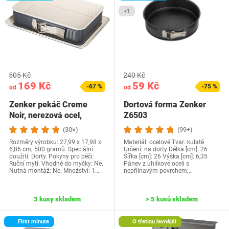
+1
505 Kč
240 Kč
169 Kč
59 Kč
-67 %
-75 %
od
od
Zenker pekáč Creme
Dortová forma Zenker
Noir, nerezová ocel,
Z6503
šedá/béžová, 28 x…
(30×)
(99+)
Rozměry výrobku: 27,99 x 17,98 x
Materiál: ocelové Tvar: kulaté
6,86 cm; 500 gramů. Speciální
Určení: na dorty Délka [cm]: 26
použití: Dorty. Pokyny pro péči:
Šířka [cm]: 26 Výška [cm]: 6,35
Ruční mytí. Vhodné do myčky: Ne.
Pánev z uhlíkové oceli s
Nutná montáž: Ne. Množství: 1.…
nepřilnavým povrchem;…
3 kusy skladem
> 5 kusů skladem
First minute
O třetinu levnější