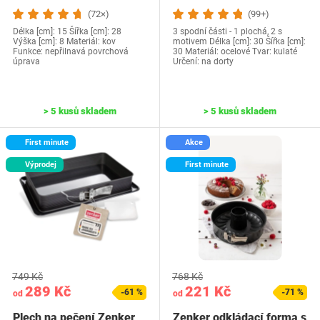
(72×)
(99+)
Délka [cm]: 15 Šířka [cm]: 28
3 spodní části - 1 plochá, 2 s
Výška [cm]: 8 Materiál: kov
motivem Délka [cm]: 30 Šířka [cm]:
Funkce: nepřilnavá povrchová
30 Materiál: ocelové Tvar: kulaté
úprava
Určení: na dorty
> 5 kusů skladem
> 5 kusů skladem
First minute
Akce
Výprodej
First minute
749 Kč
768 Kč
289 Kč
221 Kč
-61 %
-71 %
od
od
Plech na pečení Zenker
Zenker odkládací forma s