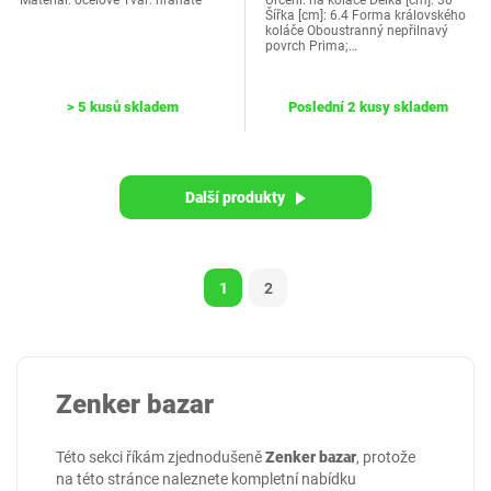
Materiál: ocelové Tvar: hranaté
Určení: na koláče Délka [cm]: 30
Šířka [cm]: 6.4 Forma královského
koláče Oboustranný nepřilnavý
povrch Prima;…
> 5 kusů skladem
Poslední 2 kusy skladem
Další produkty
1
2
Zenker bazar
Této sekci říkám zjednodušeně
Zenker bazar
, protože
na této stránce naleznete kompletní nabídku