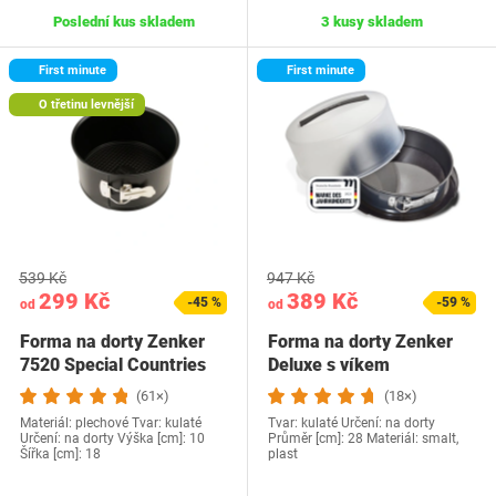
Poslední kus skladem
3 kusy skladem
First minute
First minute
O třetinu levnější
539 Kč
947 Kč
299 Kč
389 Kč
-45 %
-59 %
od
od
Forma na dorty Zenker
Forma na dorty Zenker
7520 Special Countries
Deluxe s víkem
(61×)
(18×)
Materiál: plechové Tvar: kulaté
Tvar: kulaté Určení: na dorty
Určení: na dorty Výška [cm]: 10
Průměr [cm]: 28 Materiál: smalt,
Šířka [cm]: 18
plast