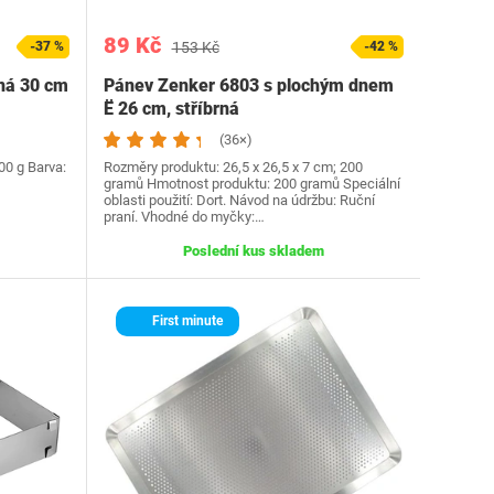
89 Kč
-37 %
153 Kč
-42 %
ná 30 cm
Pánev Zenker 6803 s plochým dnem
Ë 26 cm, stříbrná
(36×)
00 g Barva:
Rozměry produktu: 26,5 x 26,5 x 7 cm; 200
gramů Hmotnost produktu: 200 gramů Speciální
oblasti použití: Dort. Návod na údržbu: Ruční
praní. Vhodné do myčky:…
Poslední kus skladem
First minute