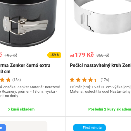
č
179 Kč
195 Kč
-59 %
360 Kč
od
orma Zenker černá extra
Pečící nastavitelný kruh Ze
18 cm
(18×)
(17×)
ná Značka: Zenker Materiál: nerezové
Průměr [cm]: 15 až 30 cm Výška [cm]
é Rozměry: průměr - 18 cm , výška -
Materiál: ušlechtilá ocel Nastaviteln
í: na dorty
5 kusů skladem
Poslední 2 kusy skladem
e
First minute