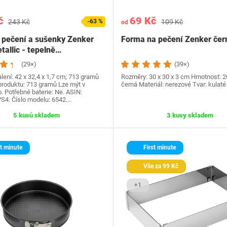
č
69 Kč
243 Kč
-63 %
109 Kč
od
 pečení a sušenky Zenker
Forma na pečení Zenker čer
tallic - tepelně…
(29×)
(39×)
ení: 42 x 32,4 x 1,7 cm; 713 gramů
Rozměry: 30 x 30 x 3 cm Hmotnost: ‎2
roduktu: 713 gramů Lze mýt v
černá Materiál: nerezové Tvar: kulaté
 Potřebné baterie: Ne. ASIN:
4. Číslo modelu: 6542.…
5 kusů skladem
3 kusy skladem
t minute
First minute
Vše za 99 Kč
+1