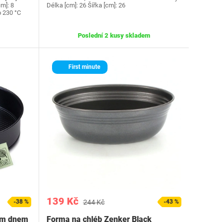
cm]: 8
Délka [cm]: 26 Šířka [cm]: 26
o 230 °C
Poslední 2 kusy skladem
First minute
139 Kč
-38 %
244 Kč
-43 %
ým dnem
Forma na chléb Zenker Black