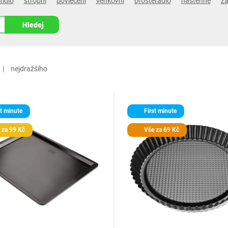
tidlo
stropní
povlečení
venkovní
prostěradlo
nástěnné
zá
Hledej
nejdražšího
t minute
First minute
 za 99 Kč
Vše za 69 Kč