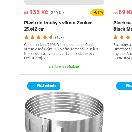
135 Kč
89 K
369 Kč
-63 %
od
od
Plech do trouby s víkem Zenker
Plech na
29x42 cm
Black Me
(40×)
Číslo modelu‎: 7903 Druh: plech na pečení s
Rozměry bal
víkem a měkkými rukojeťmi Materiál: hliník s
Hmotnost p
teflonovou vrstvou, plast Tvar: obdélníkový
myčce: Ano.
Délka [cm]: 29…
B08KHM4VS
> 5 kusů skladem
First minute
Firs