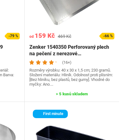
159 Kč
-79 %
469 Kč
-66 %
od
09
Zenker 1540350 Perforovaný plech
na pečení z nerezové…
(16×)
eriál:
Rozměry výrobku: 40 x 30 x 1,5 cm; 230 gramů.
m Barva:
Složení materiálu: Hliník. Odolnost proti plísním:
[Bez hliníku, bez plastů, bez gumy]. Vhodné do
myčky: Ano.…
> 5 kusů skladem
First minute