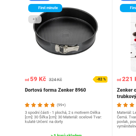
First minute
Firs
+1
59 Kč
221 
324 Kč
-82 %
od
od
Dortová forma Zenker 8960
Zenker o
trubkov
(99+)
3 spodní části - 1 plochá, 2 s motivem Délka
Materiál: L
[cm]: 30 Šířka [cm]: 30 Materiál: ocelové Tvar:
Černá. Tvar
kulaté Určení: na dorty
povlak, pov
vyměnitel
> 5 kusů skladem