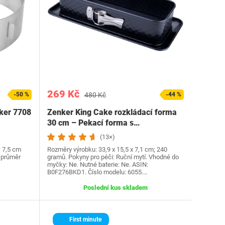
269 Kč
-50 %
480 Kč
-44 %
nker 7708
Zenker King Cake rozkládací forma
30 cm – Pekací forma s…
(13×)
: 7,5 cm
Rozměry výrobku: 33,9 x 15,5 x 7,1 cm; 240
ý průměr
gramů. Pokyny pro péči: Ruční mytí. Vhodné do
myčky: Ne. Nutné baterie: Ne. ASIN:
B0F276BKD1. Číslo modelu: 6055.…
Poslední kus skladem
First minute