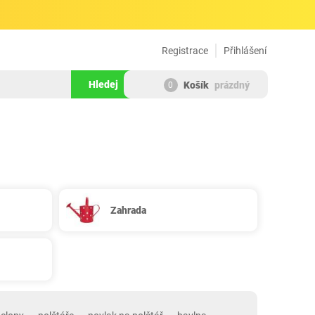
Registrace
Přihlášení
Hledej
Košík
prázdný
0
Zahrada