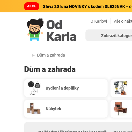
AKCE
Sleva 20 % na NOVINKY s kódem SLE25NVK
+ d
O Karlovi
Vše o nák
Zobrazit kategor
Dům a zahrada
Dům a zahrada
Bydlení a doplňky
Nábytek