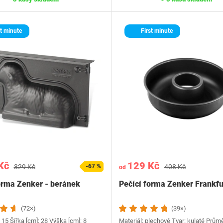
t minute
First minute
Kč
129 Kč
329 Kč
-67 %
408 Kč
od
orma Zenker - beránek
Pečící forma Zenker Frankfu
(72×)
(39×)
 15 Šířka [cm]: 28 Výška [cm]: 8
Materiál: plechové Tvar: kulaté Průmě