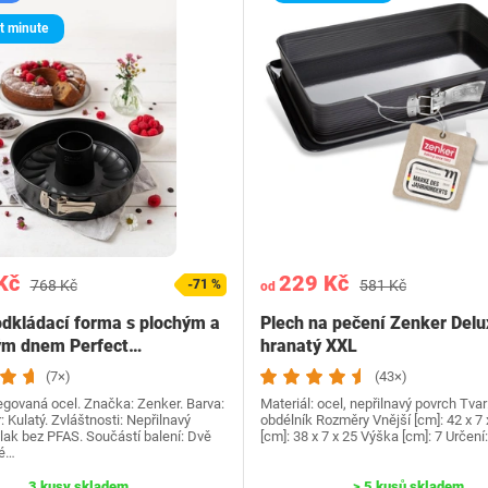
t minute
Kč
229 Kč
768 Kč
-71 %
581 Kč
od
dkládací forma s plochým a
Plech na pečení Zenker Delu
ým dnem Perfect…
hranatý XXL
(7×)
(43×)
egovaná ocel. Značka: Zenker. Barva:
Materiál: ocel, nepřilnavý povrch Tvar
: Kulatý. Zvláštnosti: Nepřilnavý
obdélník Rozměry Vnější [cm]: 42 x 7 x
lak bez PFAS. Součástí balení: Dvě
[cm]: 38 x 7 x 25 Výška [cm]: 7 Určení
né…
3 kusy skladem
> 5 kusů skladem