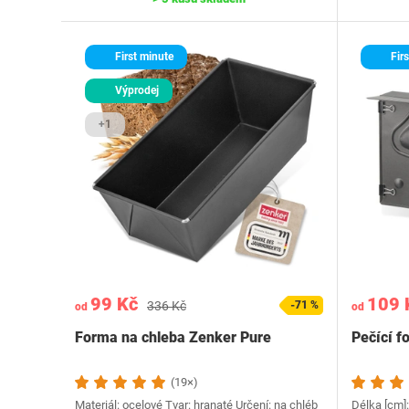
First minute
Firs
Výprodej
+1
99 Kč
109 
336 Kč
-71 %
od
od
Forma na chleba Zenker Pure
Pečící f
(19×)
Materiál: ocelové Tvar: hranaté Určení: na chléb
Délka [cm]: