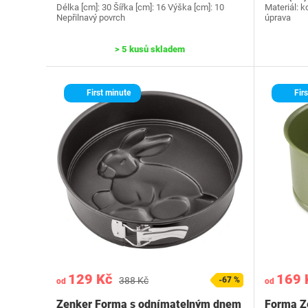
Délka [cm]: 30 Šířka [cm]: 16 Výška [cm]: 10
Materiál: k
Nepřilnavý povrch
úprava
> 5 kusů skladem
First minute
Firs
129 Kč
169 
388 Kč
-67 %
od
od
Zenker Forma s odnímatelným dnem
Forma Ze