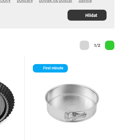
clony
polštáře
povlak na polštář
bavlna
Hlídat
1/2
First minute