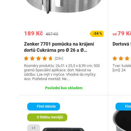
189 Kč
79 K
407 Kč
-54 %
od
Zenker 7701 pomůcka na krájení
Dortová 
dortů Cukrárna pro Ø 26 a Ø…
(23×)
Rozměry produktu: 26,01 x 25,5 x 8,99 cm; 500
Tvar: kulat
gramů Speciální aplikace: dort. Návod na
[cm]: 24
údržbu: Lze mýt v myčce. Vhodné do myčky:
Ano. Potřebná montáž: Ne.…
Poslední kus skladem
First minute
Firs
O třetinu levnější
+1