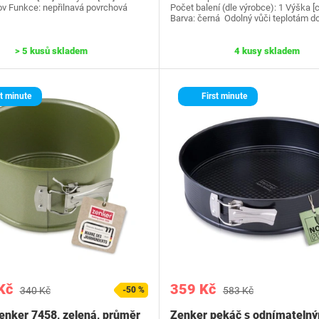
ov Funkce: nepřilnavá povrchová
Počet balení (dle výrobce): 1 Výška [
Barva: černá Odolný vůči teplotám d
> 5 kusů skladem
4 kusy skladem
t minute
First minute
Kč
359 Kč
340 Kč
-50 %
583 Kč
nker 7458, zelená, průměr
Zenker pekáč s odnímateln