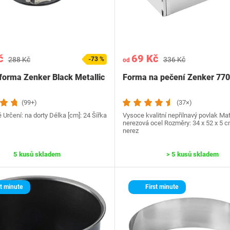
č
69 Kč
288 Kč
-73 %
336 Kč
od
forma Zenker Black Metallic
Forma na pečení Zenker 77
(99+)
(37×)
é Určení: na dorty Délka [cm]: 24 Šířka
Vysoce kvalitní nepřilnavý povlak Mat
nerezová ocel Rozměry: 34 x 52 x 5 c
nerez
5 kusů skladem
> 5 kusů skladem
t minute
First minute