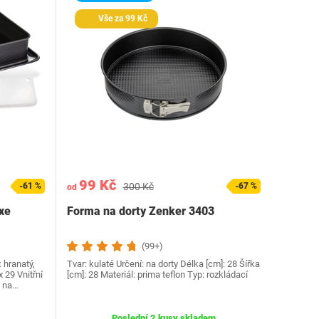
Vše za 99 Kč
99 Kč
-61 %
300 Kč
-67 %
od
xe
Forma na dorty Zenker 3403
(99+)
: hranatý,
Tvar: kulaté Určení: na dorty Délka [cm]: 28 Šířka
 29 Vnitřní
[cm]: 28 Materiál: prima teflon Typ: rozkládací
: na…
Poslední 2 kusy skladem