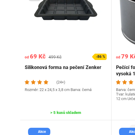
69 Kč
79 K
499 Kč
-86 %
od
od
Silikonová forma na pečení Zenker
Pečící f
vysoká 
(24×)
Rozměr: 22 x 24,5 x 3,8 cm Barva: černá
Barva: čer
Tvar: kulat
12 cm Určen
> 5 kusů skladem
Akce
Akc