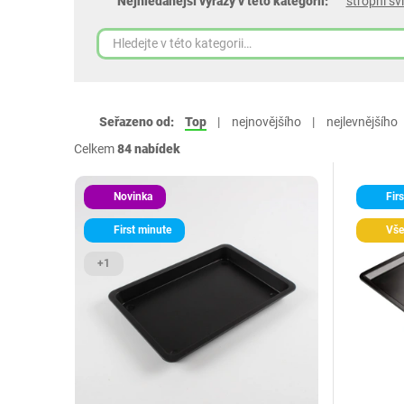
Nejhledanější výrazy v této kategorii:
stropní svi
Seřazeno od:
Top
nejnovějšího
nejlevnějšího
Celkem
84 nabídek
Novinka
Firs
First minute
Vše
+1