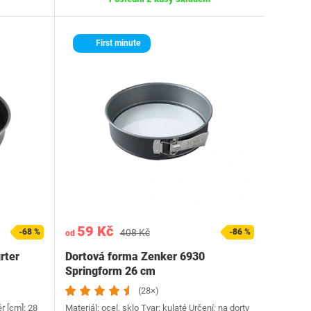
First minute
59 Kč
-68 %
408 Kč
-86 %
od
rter
Dortová forma Zenker 6930
Springform 26 cm
(28×)
r [cm]: 28
Materiál: ocel, sklo Tvar: kulaté Určení: na dorty