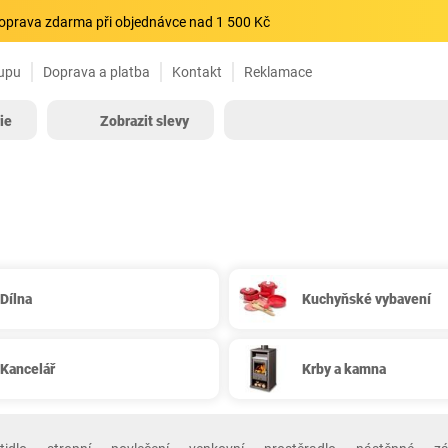
oprava zdarma při objednávce nad 1 500 Kč
upu
Doprava a platba
Kontakt
Reklamace
ie
Zobrazit slevy
Dílna
Kuchyňské vybavení
Kancelář
Krby a kamna