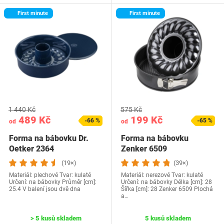
First minute
First minute
1 440 Kč
575 Kč
489 Kč
199 Kč
-66 %
-65 %
od
od
Forma na bábovku Dr.
Forma na bábovku
Oetker 2364
Zenker 6509
(19×)
(39×)
Materiál: plechové Tvar: kulaté
Materiál: nerezové Tvar: kulaté
Určení: na bábovky Průměr [cm]:
Určení: na bábovky Délka [cm]: 28
25.4 V balení jsou dvě dna
Šířka [cm]: 28 Zenker 6509 Plochá
a…
> 5 kusů skladem
5 kusů skladem