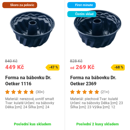
Skoro za polovic
First minute
Čistím sklad
840 Kč
828 Kč
449 Kč
269 Kč
-47 %
-68 %
od
Forma na bábovku Dr.
Forma na bábovku Dr.
Oetker 1116
Oetker 2369
(30×)
(21×)
Materiál: nerezové, uvnitř smalt
Materiál: plechové Tvar: kulaté
Tvar: kulaté Určení: na bábovky
Určení: na bábovky Délka [cm]: 23
Délka [cm]: 24 Šířka [cm]: 24
Šířka [cm]: 23 Výška [cm]: 12
Poslední kus skladem
Poslední 2 kusy skladem