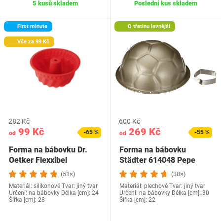
5 kusů skladem
Poslední kus skladem
First minute
O třetinu levnější
Vše za 99 Kč
282 Kč
600 Kč
99 Kč
269 Kč
-65 %
-55 %
od
od
Forma na bábovku Dr.
Forma na bábovku
Oetker Flexxibel
Städter 614048 Pepe
(51×)
(38×)
Materiál: silikonové Tvar: jiný tvar
Materiál: plechové Tvar: jiný tvar
Určení: na bábovky Délka [cm]: 24
Určení: na bábovky Délka [cm]: 30
Šířka [cm]: 28
Šířka [cm]: 22