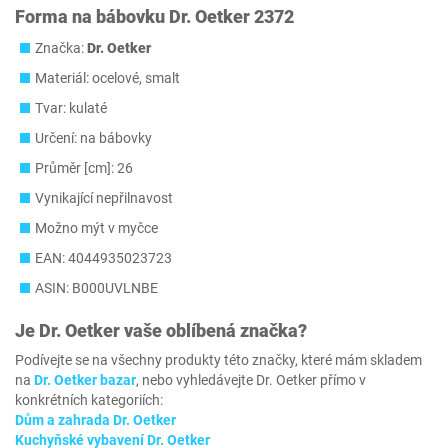
Forma na bábovku Dr. Oetker 2372
Značka:
Dr. Oetker
Materiál: ocelové, smalt
Tvar: kulaté
Určení: na bábovky
Průměr [cm]: 26
Vynikající nepřilnavost
Možno mýt v myčce
EAN: 4044935023723
ASIN: B000UVLNBE
Je
Dr. Oetker
vaše oblíbená značka?
Podívejte se na všechny produkty této značky, které mám skladem
na
Dr. Oetker bazar
, nebo vyhledávejte Dr. Oetker přímo v
konkrétních kategoriích:
Dům a zahrada Dr. Oetker
Kuchyňské vybavení Dr. Oetker