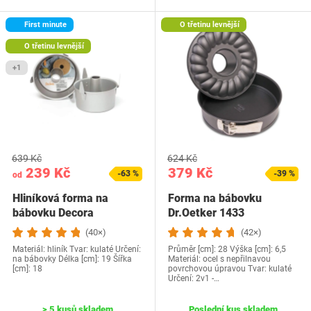
First minute
O třetinu levnější
O třetinu levnější
+1
639 Kč
624 Kč
239 Kč
379 Kč
-63 %
-39 %
od
Hliníková forma na
Forma na bábovku
bábovku Decora
Dr.Oetker 1433
(40×)
(42×)
Materiál: hliník Tvar: kulaté Určení:
Průměr [cm]: 28 Výška [cm]: 6,5
na bábovky Délka [cm]: 19 Šířka
Materiál: ocel s nepřilnavou
[cm]: 18
povrchovou úpravou Tvar: kulaté
Určení: 2v1 -…
> 5 kusů skladem
Poslední kus skladem