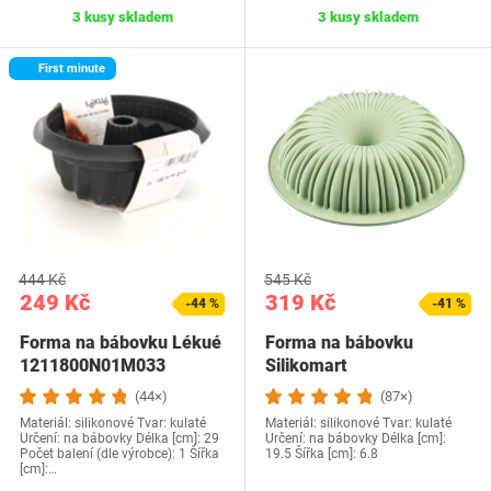
3 kusy skladem
3 kusy skladem
First minute
444 Kč
545 Kč
249 Kč
319 Kč
-44 %
-41 %
Forma na bábovku Lékué
Forma na bábovku
1211800N01M033
Silikomart
20.362.13.0065
(44×)
(87×)
Materiál: silikonové Tvar: kulaté
Materiál: silikonové Tvar: kulaté
Určení: na bábovky Délka [cm]: 29
Určení: na bábovky Délka [cm]:
Počet balení (dle výrobce): 1 Šířka
19.5 Šířka [cm]: 6.8
[cm]:…