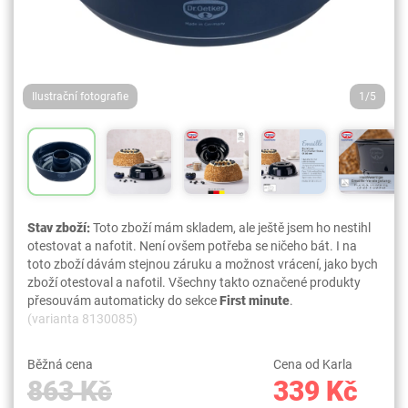
Ilustrační fotografie
1/5
Stav zboží:
Toto zboží mám skladem, ale ještě jsem ho nestihl
otestovat a nafotit. Není ovšem potřeba se ničeho bát. I na
toto zboží dávám stejnou záruku a možnost vrácení, jako bych
zboží otestoval a nafotil. Všechny takto označené produkty
přesouvám automaticky do sekce
First minute
.
(varianta 8130085)
Běžná cena
Cena od Karla
863 Kč
339 Kč