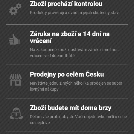
Zboží prochází kontrolou
Produkty prověřuji a uvádím jejich skutečný stav
Záruka na zboží a 14 dní na
vrácení
Na zakoupené zboží dostáváte záruku i možnost
vrácení ve 14denní lhůtě
Prodejny po celém Česku
Navštivte jednu z mých několika prodejen se super
levnými nákupy
Zboží budete mít doma brzy
Dělám vše proto, abyste Vaši objednávku měli u sebe
co nejdříve