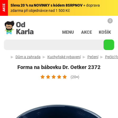
Sleva 20 % na NOVINKY s kódem 8SRPNOV
+ doprava
AKCE
zdarma při objednávce nad 1 500 Kč
0
MENU
AKCE
KOŠÍK
Dům a zahrada
Kuchyňské vybavení
Pečení
Pečící 
Forma na bábovku Dr. Oetker 2372
(20×)