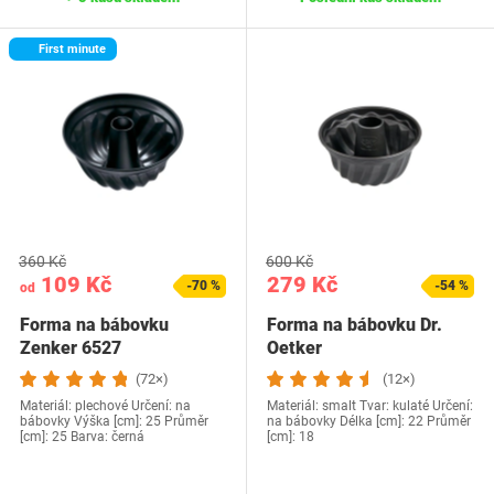
First minute
360 Kč
600 Kč
109 Kč
279 Kč
-70 %
-54 %
od
Forma na bábovku
Forma na bábovku Dr.
Zenker 6527
Oetker
(72×)
(12×)
Materiál: plechové Určení: na
Materiál: smalt Tvar: kulaté Určení:
bábovky Výška [cm]: 25 Průměr
na bábovky Délka [cm]: 22 Průměr
[cm]: 25 Barva: černá
[cm]: 18