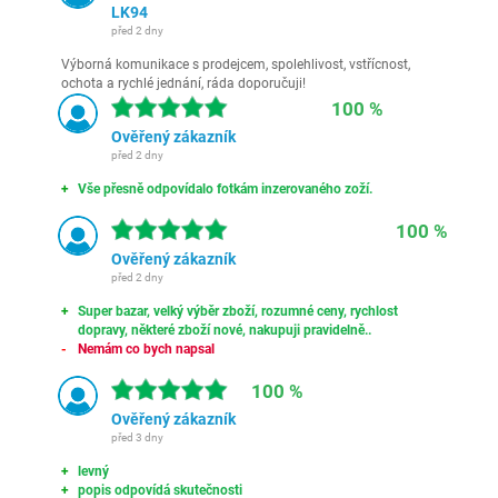
LK94
před 2 dny
Výborná komunikace s prodejcem, spolehlivost, vstřícnost,
ochota a rychlé jednání, ráda doporučuji!
100 %
Ověřený zákazník
před 2 dny
Vše přesně odpovídalo fotkám inzerovaného zoží.
100 %
Ověřený zákazník
před 2 dny
Super bazar, velký výběr zboží, rozumné ceny, rychlost
dopravy, některé zboží nové, nakupuji pravidelně..
Nemám co bych napsal
100 %
Ověřený zákazník
před 3 dny
levný
popis odpovídá skutečnosti