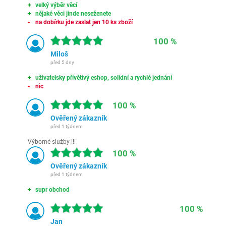
velký výběr věcí
nějaké věci jinde neseženete
na dobírku jde zaslat jen 10 ks zboží
100 %
Miloš
před 5 dny
uživatelsky přívětivý eshop, solidní a rychlé jednání
nic
100 %
Ověřený zákazník
před 1 týdnem
Výborné služby !!!
100 %
Ověřený zákazník
před 1 týdnem
supr obchod
100 %
Jan