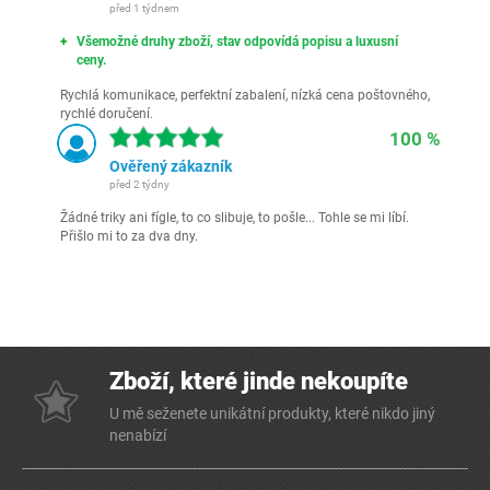
před 1 týdnem
Všemožné druhy zboží, stav odpovídá popisu a luxusní
ceny.
Rychlá komunikace, perfektní zabalení, nízká cena poštovného,
rychlé doručení.
100 %
Ověřený zákazník
před 2 týdny
Žádné triky ani fígle, to co slibuje, to pošle... Tohle se mi líbí.
Přišlo mi to za dva dny.
Zboží, které jinde nekoupíte
U mě seženete unikátní produkty, které nikdo jiný
nenabízí