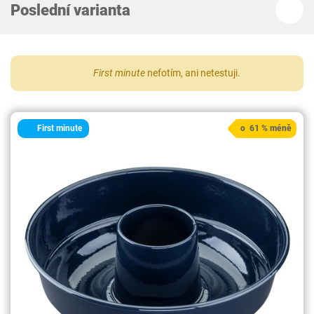
Poslední varianta
First minute
nefotím, ani netestuji.
First minute
o 61 % méně