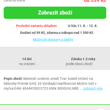
od 339 Kč
Cena od Karla
Zobrazit zboží
Poslední varianta skladem
U Vás 11. 8. - 12. 8.
Dodání od 99 Kč, zdarma u nákupu nad 1 500 Kč
Možnosti dopravy a platby
14 dní
Záruka 1‐2 roky
na vrácení
podle stavu zboží
Popis zboží:
Materiál: ocelové, smalt Tvar: kulaté Určení: na
bábovky Průměr [cm]: 26 Vynikající nepřilnavost Možno mýt v
myčce EAN: 4044935023723 ASIN: B000UVLNBE
...
zobrazit více