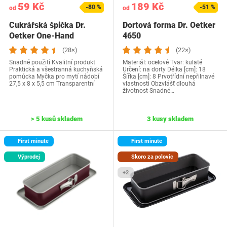
59 Kč
189 Kč
-80 %
-51 %
od
od
Cukrářská špička Dr.
Dortová forma Dr. Oetker
Oetker One-Hand
4650
(28×)
(22×)
Snadné použití Kvalitní produkt
Materiál: ocelové Tvar: kulaté
Praktická a všestranná kuchyňská
Určení: na dorty Délka [cm]: 18
pomůcka Myčka pro mytí nádobí
Šířka [cm]: 8 Prvotřídní nepřilnavé
‎27,5 x 8 x 5,5 cm Transparentní
vlastnosti Obzvlášť dlouhá
životnost Snadné…
> 5 kusů skladem
3 kusy skladem
First minute
First minute
Výprodej
Skoro za polovic
+2