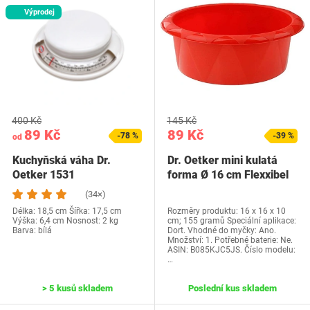
Výprodej
400 Kč
145 Kč
89 Kč
89 Kč
-78 %
-39 %
od
Kuchyňská váha Dr.
Dr. Oetker mini kulatá
Oetker 1531
forma Ø 16 cm Flexxibel
Love,…
(34×)
Délka: 18,5 cm Šířka: 17,5 cm
Rozměry produktu: 16 x 16 x 10
Výška: 6,4 cm Nosnost: 2 kg
cm; 155 gramů Speciální aplikace:
Barva: bílá
Dort. Vhodné do myčky: Ano.
Množství: 1. Potřebné baterie: Ne.
ASIN: B085KJC5JS. Číslo modelu:
…
> 5 kusů skladem
Poslední kus skladem