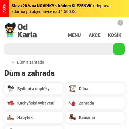
Sleva 20 % na NOVINKY s kódem SLE25NVK
+ doprava
AKCE
zdarma při objednávce nad 1 500 Kč
0
MENU
AKCE
KOŠÍK
Dům a zahrada
Dům a zahrada
Bydlení a doplňky
Dílna
Kuchyňské vybavení
Zahrada
Nábytek
Kancelář