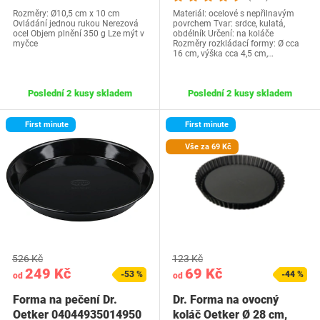
Rozměry: Ø10,5 cm x 10 cm
Materiál: ocelové s nepřilnavým
Ovládání jednou rukou Nerezová
povrchem Tvar: srdce, kulatá,
ocel Objem plnění 350 g Lze mýt v
obdélník Určení: na koláče
myčce
Rozměry rozkládací formy: Ø cca
16 cm, výška cca 4,5 cm,…
Poslední 2 kusy skladem
Poslední 2 kusy skladem
First minute
First minute
Vše za 69 Kč
526 Kč
123 Kč
249 Kč
69 Kč
-53 %
-44 %
od
od
Forma na pečení Dr.
Dr. Forma na ovocný
Oetker 04044935014950
koláč Oetker Ø 28 cm,