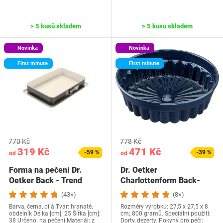
> 5 kusů skladem
> 5 kusů skladem
Novinka
Novinka
First minute
First minute
770 Kč
778 Kč
319 Kč
471 Kč
-59 %
-39 %
od
od
Forma na pečení Dr.
Dr. Oetker
Oetker Back - Trend
Charlottenform Back-
Liebe Enamel Ø28 cm –…
(43×)
(8×)
Barva, černá, bílá Tvar: hranaté,
Rozměry výrobku: 27,5 x 27,5 x 8
obdelník Délka [cm]: 25 Šířka [cm]:
cm; 800 gramů. Speciální použití:
38 Určeno: na pečení Materiál: z
Dorty, dezerty. Pokyny pro péči: