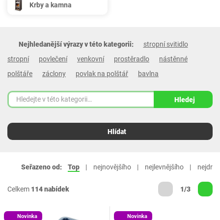
Krby a kamna
Nejhledanější výrazy v této kategorii:
stropní svitidlo
stropní
povlečení
venkovní
prostěradlo
nástěnné
polštáře
záclony
povlak na polštář
bavlna
Hledej
Hlídat
Seřazeno od:
Top
nejnovějšího
nejlevnějšího
nejdraž
Celkem
114 nabídek
1/3
Novinka
Novinka