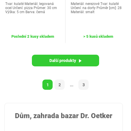
Tvar: kulaté Materiál: legovaná
Materiál: nerezové Tvar: kulaté
ocel Určení: pizza Průmer: 30 cm
Určení: na dorty Průměr [cm]: 28
Výška: 5 cm Barva: černá
Materiál: smalt
Poslední 2 kusy skladem
> 5 kusů skladem
Další produkty
1
2
...
3
Dům, zahrada bazar Dr. Oetker