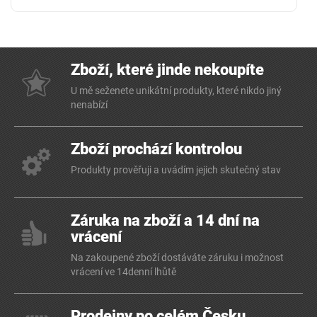
Zboží, které jinde nekoupíte
U mě seženete unikátní produkty, které nikdo jiný
nenabízí
Zboží prochází kontrolou
Produkty prověřuji a uvádím jejich skutečný stav
Záruka na zboží a 14 dní na
vrácení
Na zakoupené zboží dostáváte záruku i možnost
vrácení ve 14denní lhůtě
Prodejny po celém Česku