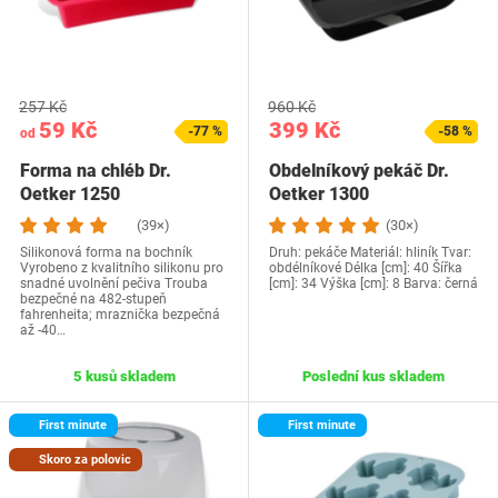
257 Kč
960 Kč
59 Kč
399 Kč
-77 %
-58 %
od
Forma na chléb Dr.
Obdelníkový pekáč Dr.
Oetker 1250
Oetker 1300
(39×)
(30×)
Silikonová forma na bochník
Druh: pekáče Materiál: hliník Tvar:
Vyrobeno z kvalitního silikonu pro
obdélníkové Délka [cm]: 40 Šířka
snadné uvolnění pečiva Trouba
[cm]: 34 Výška [cm]: 8 Barva: černá
bezpečné na 482-stupeň
fahrenheita; mraznička bezpečná
až -40…
5 kusů skladem
Poslední kus skladem
First minute
First minute
Skoro za polovic