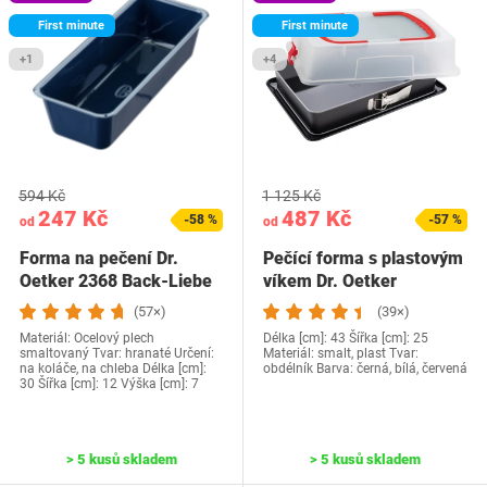
First minute
First minute
+1
+4
594 Kč
1 125 Kč
247 Kč
487 Kč
-58 %
-57 %
od
od
Forma na pečení Dr.
Pečící forma s plastovým
Oetker 2368 Back-Liebe
víkem Dr. Oetker
(57×)
(39×)
Materiál: Ocelový plech
Délka [cm]: 43 Šířka [cm]: 25
smaltovaný Tvar: hranaté Určení:
Materiál: smalt, plast Tvar:
na koláče, na chleba Délka [cm]:
obdélník Barva: černá, bílá, červená
30 Šířka [cm]: 12 Výška [cm]: 7
> 5 kusů skladem
> 5 kusů skladem