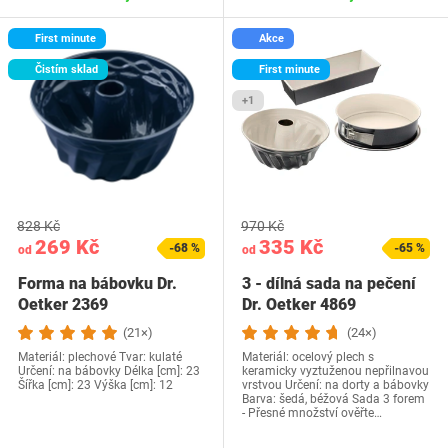
First minute
Akce
Čistím sklad
First minute
+1
828 Kč
970 Kč
269 Kč
335 Kč
-68 %
-65 %
od
od
Forma na bábovku Dr.
3 - dílná sada na pečení
Oetker 2369
Dr. Oetker 4869
(21×)
(24×)
Materiál: plechové Tvar: kulaté
Materiál: ocelový plech s
Určení: na bábovky Délka [cm]: 23
keramicky vyztuženou nepřilnavou
Šířka [cm]: 23 Výška [cm]: 12
vrstvou Určení: na dorty a bábovky
Barva: šedá, béžová Sada 3 forem
- Přesné množství ověřte…