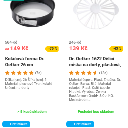
504 Kč
246 Kč
149 Kč
139 Kč
-70 %
-43 %
od
Koláčová forma Dr.
Dr. Oetker 1622 Dělicí
Oetker 26 cm
miska na dorty, plastová,
bílá
(7×)
(12×)
Délka [cm]: 26 Šířka [cm]: 5
Materiál čepele: Plast. Značka: Dr.
Materiál: plechové Tvar: kulaté
Oetker. Barva: Bílá. Materiál
Určení: na dorty
rukojeti: Plast. Ostří čepele:
Hladké. Výrobce: Zenker
Backformen GmbH & Co. KG.
Mezinárodní…
> 5 kusů skladem
Poslední kus skladem
First minute
First minute