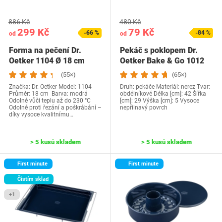
886 Kč
480 Kč
299 Kč
79 Kč
-66 %
-84 %
od
od
Forma na pečení Dr.
Pekáč s poklopem Dr.
Oetker 1104 Ø 18 cm
Oetker Bake & Go 1012
(55×)
(65×)
Značka: Dr. Oetker Model: 1104
Druh: pekáče Materiál: nerez Tvar:
Průměr: 18 cm Barva: modrá
obdélníkové Délka [cm]: 42 Šířka
Odolné vůči teplu až do 230 °C
[cm]: 29 Výška [cm]: 5 Vysoce
Odolné proti řezání a poškrábání –
nepřilnavý povrch
díky vysoce kvalitnímu…
> 5 kusů skladem
> 5 kusů skladem
First minute
First minute
Čistím sklad
+1