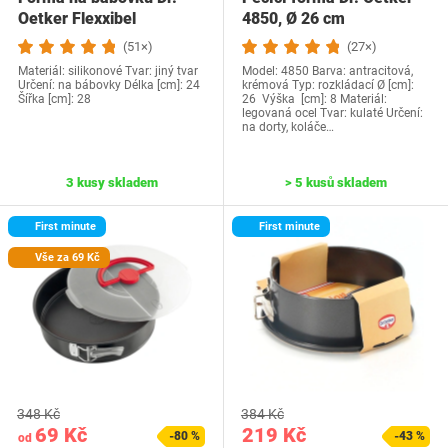
Oetker Flexxibel
4850, Ø 26 cm
(51×)
(27×)
Materiál: silikonové Tvar: jiný tvar
Model: 4850 Barva: antracitová,
Určení: na bábovky Délka [cm]: 24
krémová Typ: rozkládací Ø [cm]:
Šířka [cm]: 28
26 Výška [cm]: 8 Materiál:
legovaná ocel Tvar: kulaté Určení:
na dorty, koláče…
3 kusy skladem
> 5 kusů skladem
First minute
First minute
Vše za 69 Kč
348 Kč
384 Kč
69 Kč
219 Kč
-80 %
-43 %
od