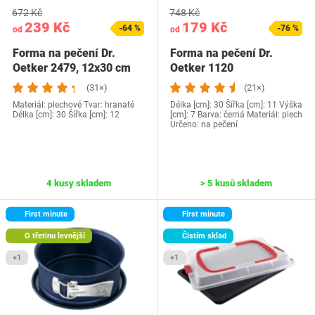
672 Kč
748 Kč
239 Kč
179 Kč
-64 %
-76 %
od
od
Forma na pečení Dr.
Forma na pečení Dr.
Oetker 2479, 12x30 cm
Oetker 1120
(31×)
(21×)
Materiál: plechové Tvar: hranaté
Délka [cm]: 30 Šířka [cm]: 11 Výška
Délka [cm]: 30 Šířka [cm]: 12
[cm]: 7 Barva: černá Materiál: plech
Určeno: na pečení
4 kusy skladem
> 5 kusů skladem
First minute
First minute
O třetinu levnější
Čistím sklad
+1
+1