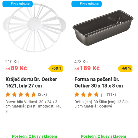
First minute
First minute
210 Kč
478 Kč
89 Kč
189 Kč
-58 %
-60 %
od
od
Kráječ dortů Dr. Oetker
Forma na pečení Dr.
1621, bílý 27 cm
Oetker 30 x 13 x 8 cm
(25×)
(11×)
Barva: bílá Velikost: 30 x 24 x 3
Délka [cm]: 30 Šířka [cm]: 13 Šířka:
cm Materiál: plast Hmotnost: ‎140
8 cm Materiál: ocelové
g
Poslední 2 kusy skladem
Poslední 2 kusy skladem