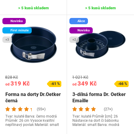
> 5 kusů skladem
> 5 kusů skladem
Novinka
Akce
First minute
Novinka
+3
+2
828 Kč
1 021 Kč
319 Kč
349 Kč
-61 %
-66 %
od
od
Forma na dorty Dr.Oetker
3-dílná forma Dr. Oetker
černá
Emaille
(55×)
(27×)
Tvar: kulaté Barva: černo modrá
Tvar: kulaté Průměr [cm]: 26
Průměr: 26 cm Vysoce kvalitní
Nástavce na dort či bábovku
nepřilnavý povlak Materiál: smalt
Materiál: smalt Barva: modrá