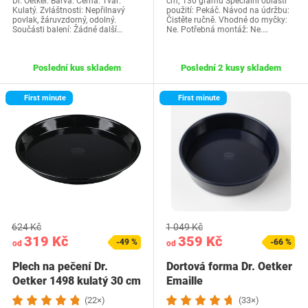
Dr. Oetker. Barva: Černá. Tvar:
cm; 130 gramů Speciální oblasti
Kulatý. Zvláštnosti: Nepřilnavý
použití: Pekáč. Návod na údržbu:
povlak, žáruvzdorný, odolný.
Čistěte ručně. Vhodné do myčky:
Součásti balení: Žádné další…
Ne. Potřebná montáž: Ne.…
Poslední kus skladem
Poslední 2 kusy skladem
First minute
First minute
624 Kč
1 049 Kč
319 Kč
359 Kč
-49 %
-66 %
od
od
Plech na pečení Dr.
Dortová forma Dr. Oetker
Oetker 1498 kulatý 30 cm
Emaille
(22×)
(33×)