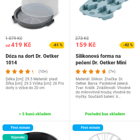
1 079 Kč
273 Kč
419 Kč
159 Kč
-61 %
-42 %
od
Dóza na dort Dr. Oetker
Silikonová forma na
1014
pečení Dr. Oetker Mini
králíčci,…
(10×)
(7×)
Délka [cm]: 29.5 Materiál: plast
Materiál: Silikon. Značka: Dr.
Šířka [cm]: 29.5 Výška [cm]: 26 Pro
Oetker. Barva: Pastelově zelená.
dorty o výšce do 20 cm
Tvar: Králík. Zvláštnosti: Vhodné
do mikrovlnné trouby, vhodné do
myčky. Součástí balení: 6…
> 5 kusů skladem
Poslední kus skladem
First minute
First minute
Výprodej