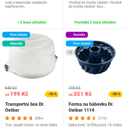
oceli s keramicky zesíleným
Vhodné do myčky nádobí. Vhodné
nepřilnavým…
do myčky nádobí: Ano.…
> 5 kusů skladem
Poslední 2 kusy skladem
First minute
Novinka
Výprodej
First minute
+2
840 Kč
705 Kč
199 Kč
351 Kč
-76 %
-50 %
od
od
Transportní box Dr.
Forma na bábovku Dr.
Oetker
Oetker 1114
(28×)
(11×)
Tvar: kulaté Určení: na dorty Délka
Délka [cm]: 18 Šířka [cm]: 18 Výška