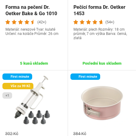
Forma na pečení Dr.
Pečící forma Dr. Oetker
Oetker Bake & Go 1010
1453
(42×)
(54×)
Materiál: nerezové Tvar: kulaté
Materiál: plech Rozměry: 18 cm
Určení: na koláče Průměr: 26 cm
průměr, 7 cm výška Barva: černá,
zlatá
5 kusů skladem
Poslední kus skladem
First minute
First minute
Vše za 99 Kč
+1
302 Kč
384 Kč