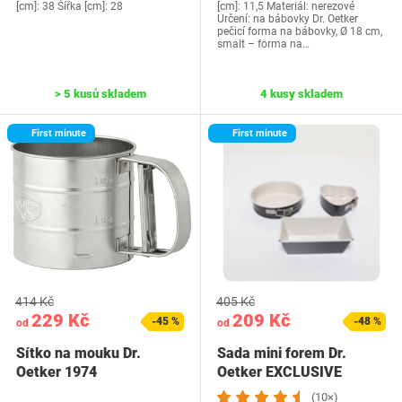
[cm]: 38 Šířka [cm]: 28
[cm]: 11,5 Materiál: nerezové
Určení: na bábovky Dr. Oetker
pečicí forma na bábovky, Ø 18 cm,
smalt – forma na…
> 5 kusů skladem
4 kusy skladem
First minute
First minute
414 Kč
405 Kč
229 Kč
209 Kč
-45 %
-48 %
od
od
Sítko na mouku Dr.
Sada mini forem Dr.
Oetker 1974
Oetker EXCLUSIVE
(10×)