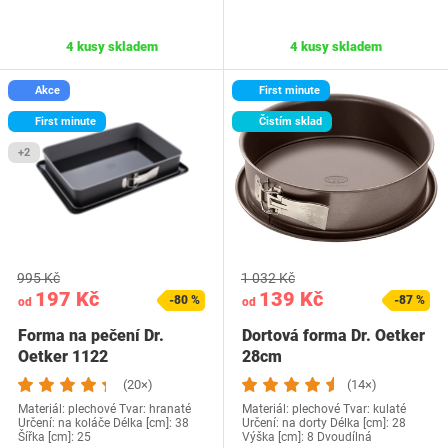
4 kusy skladem
4 kusy skladem
Akce
First minute
First minute
Čistím sklad
+2
995 Kč
1 032 Kč
197 Kč
139 Kč
-80 %
-87 %
od
od
Forma na pečení Dr.
Dortová forma Dr. Oetker
Oetker 1122
28cm
(20×)
(14×)
Materiál: plechové Tvar: hranaté
Materiál: plechové Tvar: kulaté
Určení: na koláče Délka [cm]: 38
Určení: na dorty Délka [cm]: 28
Šířka [cm]: 25
Výška [cm]: 8 Dvoudílná