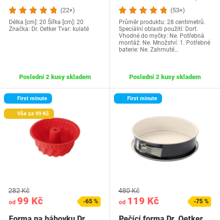
klasická forma na…
(22×)
(53×)
Délka [cm]: 20 Šířka [cm]: 20
Průměr produktu: 28 centimetrů.
Značka: Dr. Oetker Tvar: kulaté
Speciální oblasti použití: Dort.
Vhodné do myčky: Ne. Potřebná
montáž: Ne. Množství: 1. Potřebné
baterie: Ne. Zahrnuté…
Poslední 2 kusy skladem
Poslední 2 kusy skladem
First minute
First minute
Vše za 99 Kč
282 Kč
480 Kč
99 Kč
119 Kč
-65 %
-75 %
od
od
Forma na bábovku Dr.
Pečící forma Dr. Oetker