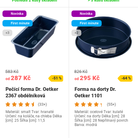
Poslední 2 kusy skladem
> 5 kusů skladem
Novinka
Novinka
First minute
First minute
+3
+2
583 Kč
826 Kč
287 Kč
295 Kč
-51 %
-64 %
od
od
Pečící forma Dr. Oetker
Forma na dorty Dr.
2367 obdélníková
Oetker 1101
(33×)
(55×)
Materiál: smalt Tvar: hranaté
Materiál: ocelové Tvar: kulaté
Určení: na koláče, na chleba Délka
Určení: na dorty Délka [cm]: 28
[cm]: 25 Šířka [cm]: 11,5
Šířka [cm]: 28 Nepřilnavý povrch
Barva: modrá