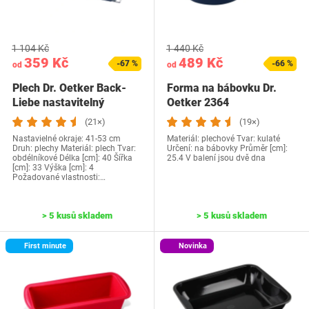
1 104 Kč
1 440 Kč
359 Kč
489 Kč
-67 %
-66 %
od
od
Plech Dr. Oetker Back-
Forma na bábovku Dr.
Liebe nastavitelný
Oetker 2364
(21×)
(19×)
Nastavielné okraje: 41-53 cm
Materiál: plechové Tvar: kulaté
Druh: plechy Materiál: plech Tvar:
Určení: na bábovky Průměr [cm]:
obdélníkové Délka [cm]: 40 Šířka
25.4 V balení jsou dvě dna
[cm]: 33 Výška [cm]: 4
Požadované vlastnosti:…
> 5 kusů skladem
> 5 kusů skladem
First minute
Novinka