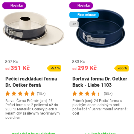
Novinka
Novinka
First minute
+2
807 Kč
883 Kč
351 Kč
299 Kč
-57 %
-66 %
od
od
Pečící rozkládací forma
Dortová forma Dr. Oetker
Dr. Oetker černá
Back - Liebe 1103
(15×)
(55×)
Barva: Černá Průměr [cm]: 26
Průměr [cm]: 24 Pečicí forma s
Pečící forma se 2 policemi Až do
plochým dnem odolným proti
230 °C Materiál: Ocelový plech s
poškrábání Barva: modrá Materiál:
keramicky zesíleným nepřilnavým
ocel
povrchem