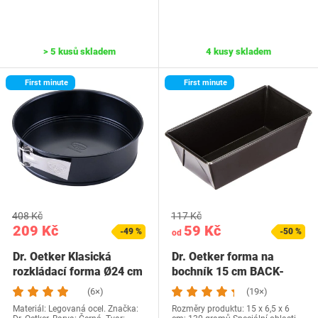
> 5 kusů skladem
4 kusy skladem
First minute
First minute
408 Kč
117 Kč
209 Kč
59 Kč
-49 %
-50 %
od
Dr. Oetker Klasická
Dr. Oetker forma na
rozkládací forma Ø24 cm
bochník 15 cm BACK-
– Vyrobeno z…
FREUDE MINI, malá…
(6×)
(19×)
Materiál: Legovaná ocel. Značka:
Rozměry produktu: 15 x 6,5 x 6