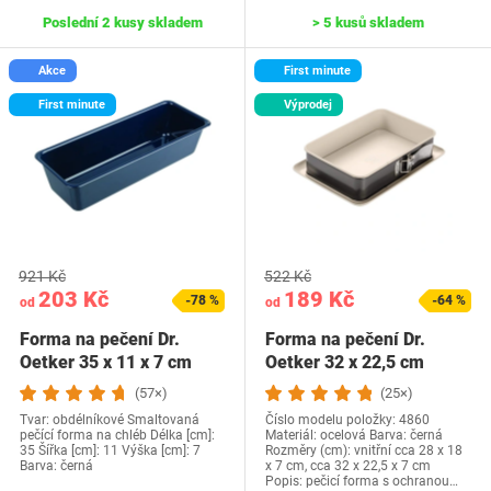
Poslední 2 kusy skladem
> 5 kusů skladem
Akce
First minute
First minute
Výprodej
921 Kč
522 Kč
203 Kč
189 Kč
-78 %
-64 %
od
od
Forma na pečení Dr.
Forma na pečení Dr.
Oetker 35 x 11 x 7 cm
Oetker 32 x 22,5 cm
(57×)
(25×)
Tvar: obdélníkové Smaltovaná
Číslo modelu položky: 4860
pečící forma na chléb Délka [cm]:
Materiál: ocelová Barva: černá
35 Šířka [cm]: 11 Výška [cm]: 7
Rozměry (cm): vnitřní cca 28 x 18
Barva: černá
x 7 cm, cca 32 x 22,5 x 7 cm
Popis: pečicí forma s ochranou…