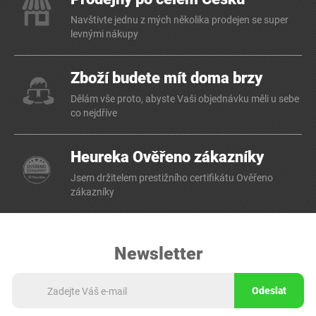
Navštivte jednu z mých několika prodejen se super
levnými nákupy
Zboží budete mít doma brzy
Dělám vše proto, abyste Vaši objednávku měli u sebe
co nejdříve
Heureka Ověřeno zákazníky
Jsem držitelem prestižního certifikátu Ověřeno
zákazníky
Newsletter
Odeslat