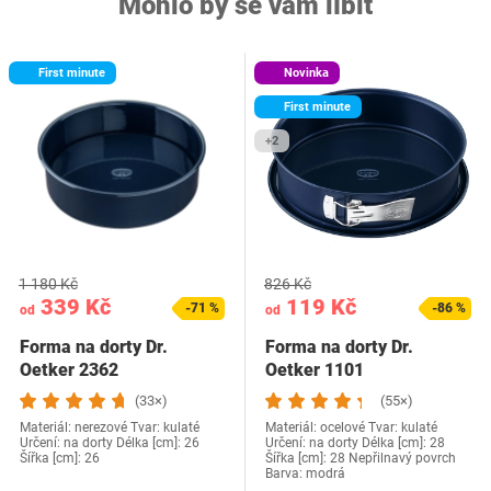
Mohlo by se vám líbit
First minute
Novinka
First minute
+2
1 180 Kč
826 Kč
339 Kč
119 Kč
-71 %
-86 %
od
od
Forma na dorty Dr.
Forma na dorty Dr.
Oetker 2362
Oetker 1101
(33×)
(55×)
Materiál: nerezové Tvar: kulaté
Materiál: ocelové Tvar: kulaté
Určení: na dorty Délka [cm]: 26
Určení: na dorty Délka [cm]: 28
Šířka [cm]: 26
Šířka [cm]: 28 Nepřilnavý povrch
Barva: modrá