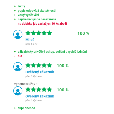
levný
popis odpovídá skutečnosti
velký výběr věcí
nějaké věci jinde neseženete
na dobírku jde zaslat jen 10 ks zboží
100 %
Miloš
před 5 dny
uživatelsky přívětivý eshop, solidní a rychlé jednání
nic
100 %
Ověřený zákazník
před 1 týdnem
Výborné služby !!!
100 %
Ověřený zákazník
před 1 týdnem
supr obchod