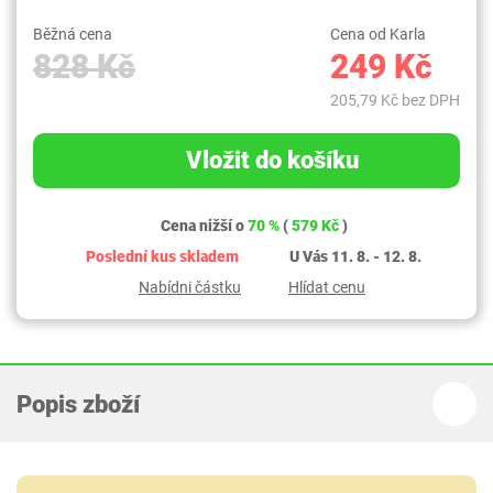
Běžná cena
Cena od Karla
828 Kč
249 Kč
205,79 Kč bez DPH
Vložit do košíku
Cena nižší o
70 %
(
579 Kč
)
Poslední kus skladem
U Vás 11. 8. - 12. 8.
Nabídni částku
Hlídat cenu
Popis zboží