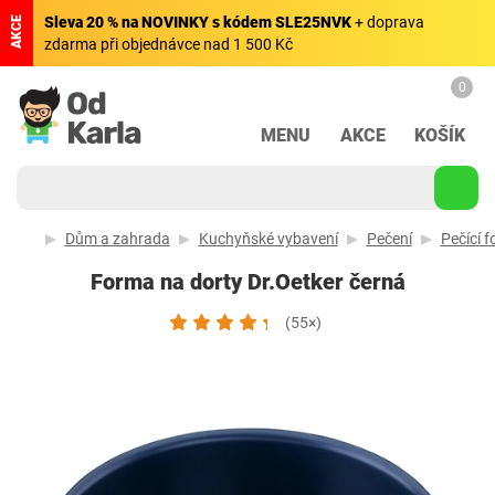
Sleva 20 % na NOVINKY s kódem SLE25NVK
+ doprava
AKCE
zdarma při objednávce nad 1 500 Kč
0
MENU
AKCE
KOŠÍK
Dům a zahrada
Kuchyňské vybavení
Pečení
Pečící 
Forma na dorty Dr.Oetker černá
(55×)