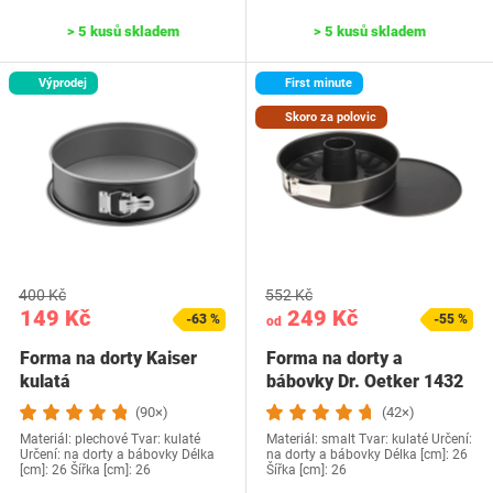
> 5 kusů skladem
> 5 kusů skladem
Výprodej
First minute
Skoro za polovic
400 Kč
552 Kč
149 Kč
249 Kč
-63 %
-55 %
od
Forma na dorty Kaiser
Forma na dorty a
kulatá
bábovky Dr. Oetker 1432
(90×)
(42×)
Materiál: plechové Tvar: kulaté
Materiál: smalt Tvar: kulaté Určení:
Určení: na dorty a bábovky Délka
na dorty a bábovky Délka [cm]: 26
[cm]: 26 Šířka [cm]: 26
Šířka [cm]: 26