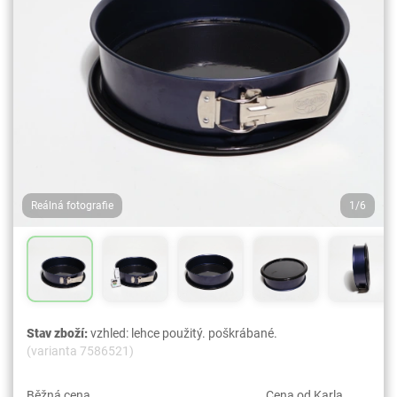
Reálná fotografie
1/6
Stav zboží:
vzhled: lehce použitý. poškrábané.
(varianta 7586521)
Běžná cena
Cena od Karla