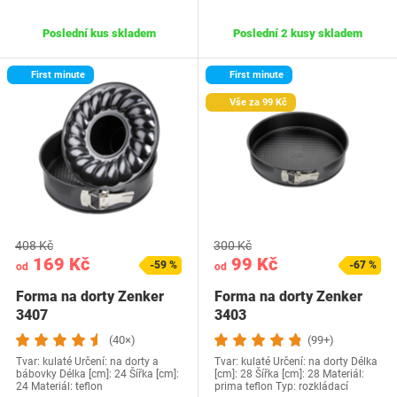
Poslední kus skladem
Poslední 2 kusy skladem
First minute
First minute
Vše za 99 Kč
408 Kč
300 Kč
169 Kč
99 Kč
-59 %
-67 %
od
od
Forma na dorty Zenker
Forma na dorty Zenker
3407
3403
(40×)
(99+)
Tvar: kulaté Určení: na dorty a
Tvar: kulaté Určení: na dorty Délka
bábovky Délka [cm]: 24 Šířka [cm]:
[cm]: 28 Šířka [cm]: 28 Materiál:
24 Materiál: teflon
prima teflon Typ: rozkládací