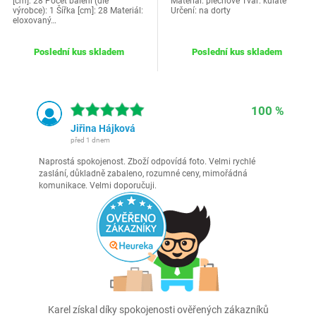
[cm]: 28 Počet balení (dle
Materiál: plechové Tvar: kulaté
výrobce): 1 Šířka [cm]: 28 Materiál:
Určení: na dorty
eloxovaný…
Poslední kus skladem
Poslední kus skladem
100 %
Jiřina Hájková
před 1 dnem
Naprostá spokojenost. Zboží odpovídá foto. Velmi rychlé
zaslání, důkladně zabaleno, rozumné ceny, mimořádná
komunikace. Velmi doporučuji.
Karel získal díky spokojenosti ověřených zákazníků