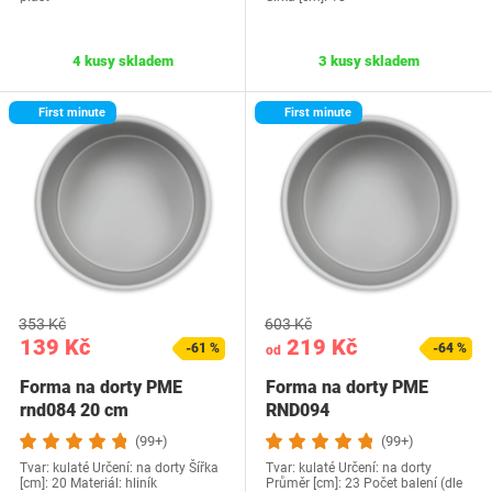
4 kusy skladem
3 kusy skladem
First minute
First minute
353 Kč
603 Kč
139 Kč
219 Kč
-61 %
-64 %
od
Forma na dorty PME
Forma na dorty PME
rnd084 20 cm
RND094
(99+)
(99+)
Tvar: kulaté Určení: na dorty Šířka
Tvar: kulaté Určení: na dorty
[cm]: 20 Materiál: hliník
Průměr [cm]: 23 Počet balení (dle