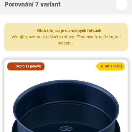
Porovnání 7 variant
Obdržíte, co je na reálných fotkách.
Věnujte pozornost reálnému stavu.
First minute
nefotím, ani
netestuji.
Skoro za polovic
o 49 % méně