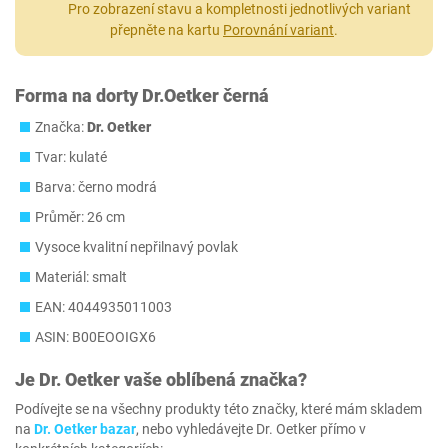
Pro zobrazení stavu a kompletnosti jednotlivých variant
přepněte na kartu
Porovnání variant
.
Forma na dorty Dr.Oetker černá
Značka:
Dr. Oetker
Tvar: kulaté
Barva: černo modrá
Průměr: 26 cm
Vysoce kvalitní nepřilnavý povlak
Materiál: smalt
EAN: 4044935011003
ASIN: B00EOOIGX6
Je
Dr. Oetker
vaše oblíbená značka?
Podívejte se na všechny produkty této značky, které mám skladem
na
Dr. Oetker bazar
, nebo vyhledávejte Dr. Oetker přímo v