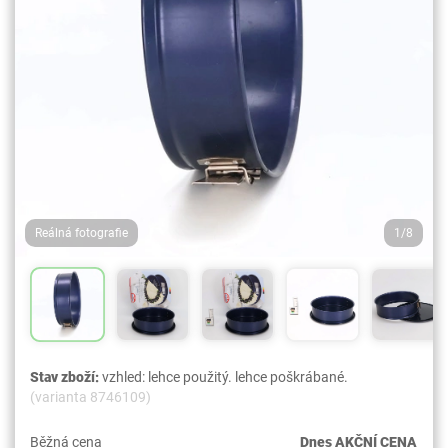
Reálná fotografie
1/8
Stav zboží:
vzhled: lehce použitý. lehce poškrábané.
(varianta 8746109)
Běžná cena
Dnes AKČNÍ CENA