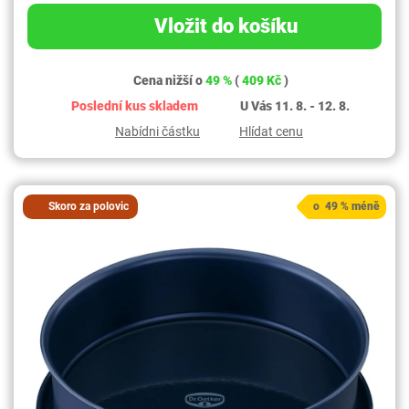
Vložit do košíku
Cena nižší o
49 %
(
409 Kč
)
Poslední kus skladem
U Vás 11. 8. - 12. 8.
Nabídni částku
Hlídat cenu
Skoro za polovic
o 49 % méně