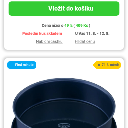
Vložit do košíku
Cena nižší o
49 %
(
409 Kč
)
Poslední kus skladem
U Vás 11. 8. - 12. 8.
Nabídni částku
Hlídat cenu
First minute
o 71 % méně