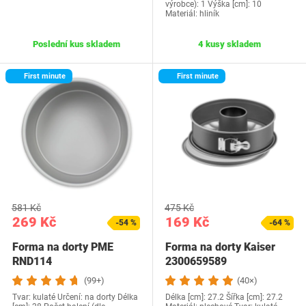
výrobce): 1 Výška [cm]: 10
Materiál: hliník
Poslední kus skladem
4 kusy skladem
First minute
First minute
581 Kč
475 Kč
269 Kč
169 Kč
-54 %
-64 %
Forma na dorty PME
Forma na dorty Kaiser
RND114
2300659589
(99+)
(40×)
Tvar: kulaté Určení: na dorty Délka
Délka [cm]: 27.2 Šířka [cm]: 27.2