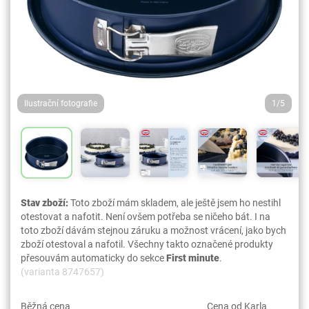
Ilustrační fotografie
1/5
Stav zboží:
Toto zboží mám skladem, ale ještě jsem ho nestihl
otestovat a nafotit. Není ovšem potřeba se ničeho bát. I na
toto zboží dávám stejnou záruku a možnost vrácení, jako bych
zboží otestoval a nafotil. Všechny takto označené produkty
přesouvám automaticky do sekce
First minute
.
(varianta 8747657)
Běžná cena
Cena od Karla