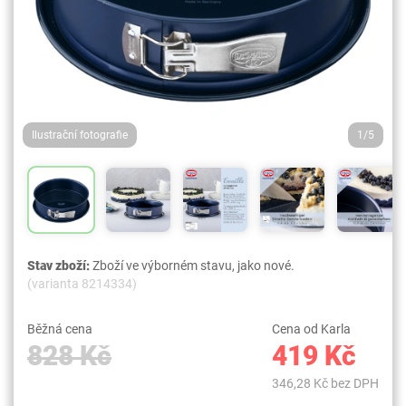
Ilustrační fotografie
1/5
Stav zboží:
Zboží ve výborném stavu, jako nové.
(varianta 8214334)
Běžná cena
Cena od Karla
828 Kč
419 Kč
346,28 Kč bez DPH