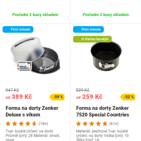
Poslední 2 kusy skladem
Poslední 2 kusy skladem
First minute
First minute
O třetinu levnější
947 Kč
539 Kč
389 Kč
259 Kč
-59 %
-52 %
od
od
Forma na dorty Zenker
Forma na dorty Zenker
Deluxe s víkem
7520 Special Countries
(18×)
(61×)
Tvar: kulaté Určení: na dorty
Materiál: plechové Tvar: kulaté
Průměr [cm]: 28 Materiál: smalt,
Určení: na dorty Výška [cm]: 10
plast
Šířka [cm]: 18