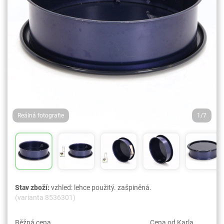
Reálná fotografie
1/7
Stav zboží:
vzhled: lehce použitý. zašpiněná.
(varianta 8536301)
Běžná cena
Cena od Karla