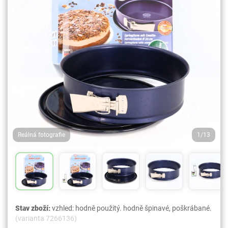
Reálná fotografie
1/13
Stav zboží:
vzhled: hodně použitý. hodně špinavé, poškrábané.
(varianta 7266136)