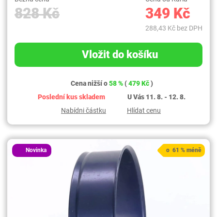
828 Kč
349 Kč
288,43 Kč bez DPH
Vložit do košíku
Cena nižší o
58 %
(
479 Kč
)
Poslední kus skladem
U Vás 11. 8. - 12. 8.
Nabídni částku
Hlídat cenu
Novinka
o 61 % méně