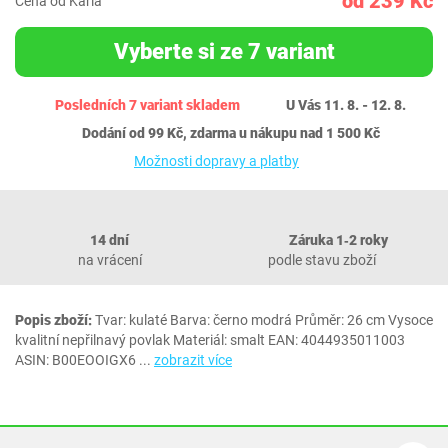
od 239 Kč
Cena od Karla
Vyberte si ze 7 variant
Posledních 7 variant skladem
U Vás 11. 8. - 12. 8.
Dodání od 99 Kč, zdarma u nákupu nad 1 500 Kč
Možnosti dopravy a platby
14 dní
Záruka 1‐2 roky
na vrácení
podle stavu zboží
Popis zboží:
Tvar: kulaté Barva: černo modrá Průměr: 26 cm Vysoce
kvalitní nepřilnavý povlak Materiál: smalt EAN: 4044935011003
ASIN: B00EOOIGX6
...
zobrazit více