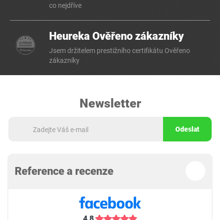
co nejdříve
Heureka Ověřeno zákazníky
Jsem držitelem prestižního certifikátu Ověřeno
zákazníky
Newsletter
Odeslat
Reference a recenze
4,8