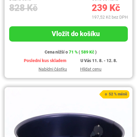
828 Kč
239 Kč
197,52 Kč bez DPH
Vložit do košíku
Cena nižší o
71 %
(
589 Kč
)
Poslední kus skladem
U Vás 11. 8. - 12. 8.
Nabídni částku
Hlídat cenu
o 52 % méně