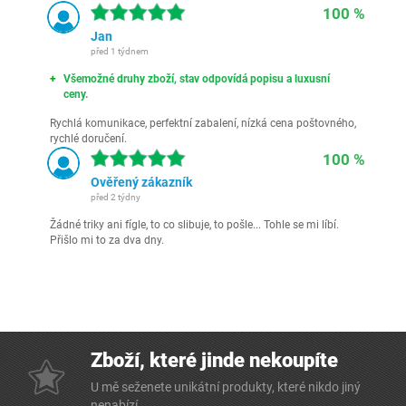
100 %
Jan
před 1 týdnem
Všemožné druhy zboží, stav odpovídá popisu a luxusní
ceny.
Rychlá komunikace, perfektní zabalení, nízká cena poštovného,
rychlé doručení.
100 %
Ověřený zákazník
před 2 týdny
Žádné triky ani fígle, to co slibuje, to pošle... Tohle se mi líbí.
Přišlo mi to za dva dny.
Zboží, které jinde nekoupíte
U mě seženete unikátní produkty, které nikdo jiný
nenabízí