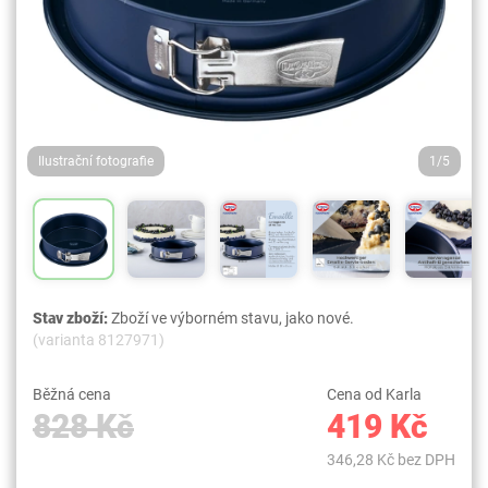
Ilustrační fotografie
1/5
Stav zboží:
Zboží ve výborném stavu, jako nové.
(varianta 8127971)
Běžná cena
Cena od Karla
828 Kč
419 Kč
346,28 Kč bez DPH