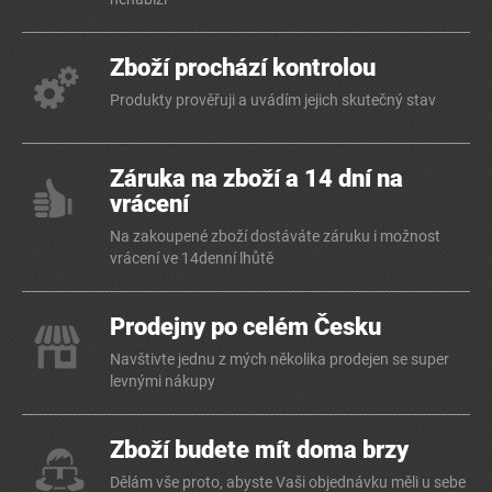
Zboží prochází kontrolou
Produkty prověřuji a uvádím jejich skutečný stav
Záruka na zboží a 14 dní na
vrácení
Na zakoupené zboží dostáváte záruku i možnost
vrácení ve 14denní lhůtě
Prodejny po celém Česku
Navštivte jednu z mých několika prodejen se super
levnými nákupy
Zboží budete mít doma brzy
Dělám vše proto, abyste Vaši objednávku měli u sebe