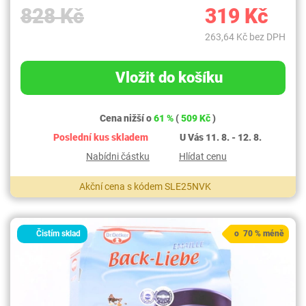
828 Kč
319 Kč
263,64 Kč bez DPH
Vložit do košíku
Cena nižší o
61 %
(
509 Kč
)
Poslední kus skladem
U Vás 11. 8. - 12. 8.
Nabídni částku
Hlídat cenu
Akční cena s kódem SLE25NVK
Čistím sklad
o 70 % méně