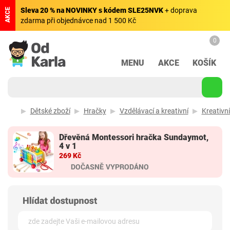
Sleva 20 % na NOVINKY s kódem SLE25NVK
+ doprava
AKCE
zdarma při objednávce nad 1 500 Kč
0
MENU
AKCE
KOŠÍK
Dětské zboží
Hračky
Vzdělávací a kreativní
Kreativn
Dřevěná Montessori hračka Sundaymot,
4 v 1
269 Kč