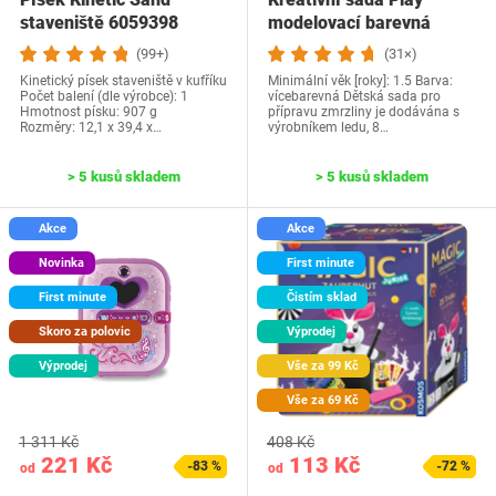
staveniště 6059398
modelovací barevná
(99+)
(31×)
Kinetický písek staveniště v kufříku
Minimální věk [roky]: 1.5 Barva:
Počet balení (dle výrobce): 1
vícebarevná Dětská sada pro
Hmotnost písku: 907 g
přípravu zmrzliny je dodávána s
Rozměry: 12,1 x 39,4 x…
výrobníkem ledu, 8…
> 5 kusů skladem
> 5 kusů skladem
Akce
Akce
Novinka
First minute
First minute
Čistím sklad
Skoro za polovic
Výprodej
Výprodej
Vše za 99 Kč
Vše za 69 Kč
1 311 Kč
408 Kč
221 Kč
113 Kč
-83 %
-72 %
od
od