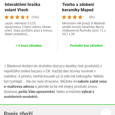
Interaktivní hračka
Tvorba a zdobení
volant Vtech
keramiky Maped
CREATIV sada
(16×)
(9×)
Jazyk: německý S LCD
Minimální věk [roky]: 8 Materiál:
obrazovkou 3 herní režimy Obsah
umělá hmota, keramika Barva:
učení: čísla, počítání, plus a minus,
vícebarevná Rozměry [cm]: 12 x
řešení problémů,…
39,7 x 28
> 5 kusů skladem
Poslední kus skladem
⚡ Bleskové dodání do druhého dne pro desítky tisíc produktů z
největšího online bazaru v ČR. Každý den stovky novinek v
nabídce. A přesto, tenhle kousek už si ode mě nekoupíte. Někdo
byl rychlejší... Ale nic není ztraceno. Můžete mi
nahoře zadat svou
e-mailovou adresu
a jakmile se ke mě stejný produkt znovu
dostane,
pošlu Vám upozornění
. Nebo si můžete
vybrat z
podobných produktů.
Popis zboží