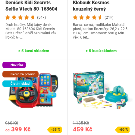
Deníček Kidi Secrets
Klobouk Kosmos
Selfie Vtech 80-163604
kouzelný černý
(54×)
(21×)
Druh hračky: Můj tajný deník
Barva: černá, multikolor Materiál:
Model: 80-163604 Kidi Secrets
plast, karton Rozměry: 26,2 x 22,5
Sefe Určení: dívčí Minimální věk
x 14,3 cm Hmotnost: 598 g Min.
[roky]: 6+…
věk: 6 let…
> 5 kusů skladem
> 5 kusů skladem
Novinka
Skoro za polovic
Čistím sklad
960 Kč
1 135 Kč
399 Kč
459 Kč
-58 %
-60 %
od