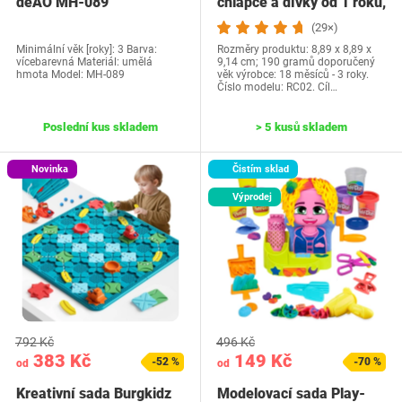
deAO MH-089
chlapce a dívky od 1 roku,
…
(29×)
Minimální věk [roky]: 3 Barva:
Rozměry produktu: 8,89 x 8,89 x
vícebarevná Materiál: umělá
9,14 cm; 190 gramů doporučený
hmota Model: ‎MH-089
věk výrobce: 18 měsíců - 3 roky.
Číslo modelu: RC02. Cíl…
Poslední kus skladem
> 5 kusů skladem
Novinka
Čistím sklad
Výprodej
792 Kč
496 Kč
383 Kč
149 Kč
-52 %
-70 %
od
od
Kreativní sada Burgkidz
Modelovací sada Play-