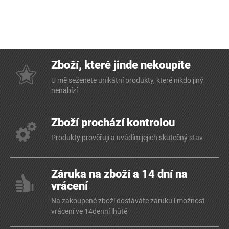
Zboží, které jinde nekoupíte
U mě seženete unikátní produkty, které nikdo jiný
nenabízí
Zboží prochází kontrolou
Produkty prověřuji a uvádím jejich skutečný stav
Záruka na zboží a 14 dní na
vrácení
Na zakoupené zboží dostáváte záruku i možnost
vrácení ve 14denní lhůtě