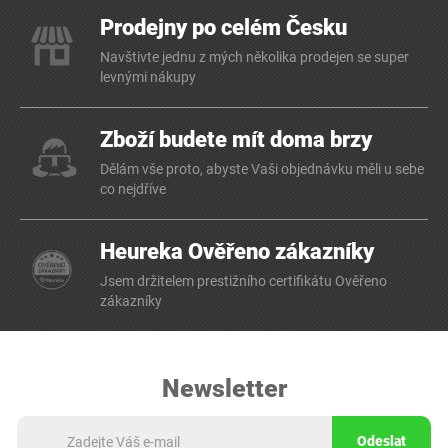
Prodejny po celém Česku
Navštivte jednu z mých několika prodejen se super
levnými nákupy
Zboží budete mít doma brzy
Dělám vše proto, abyste Vaši objednávku měli u sebe
co nejdříve
Heureka Ověřeno zákazníky
Jsem držitelem prestižního certifikátu Ověřeno
zákazníky
Newsletter
Odeslat