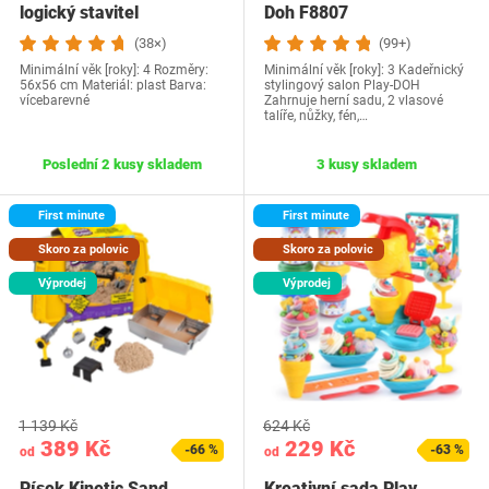
logický stavitel
Doh F8807
(38×)
(99+)
Minimální věk [roky]: 4 Rozměry:
Minimální věk [roky]: 3 Kadeřnický
56x56 cm Materiál: plast Barva:
stylingový salon Play-DOH
vícebarevné
Zahrnuje herní sadu, 2 vlasové
talíře, nůžky, fén,…
Poslední 2 kusy skladem
3 kusy skladem
First minute
First minute
Skoro za polovic
Skoro za polovic
Výprodej
Výprodej
1 139 Kč
624 Kč
389 Kč
229 Kč
-66 %
-63 %
od
od
Písek Kinetic Sand
Kreativní sada Play