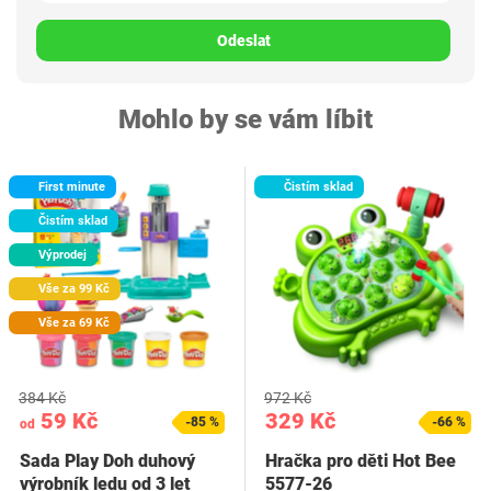
Odeslat
Mohlo by se vám líbit
First minute
Čistím sklad
Čistím sklad
Výprodej
Vše za 99 Kč
Vše za 69 Kč
384 Kč
972 Kč
59 Kč
329 Kč
-85 %
-66 %
od
Sada Play Doh duhový
Hračka pro děti Hot Bee
výrobník ledu od 3 let
5577-26