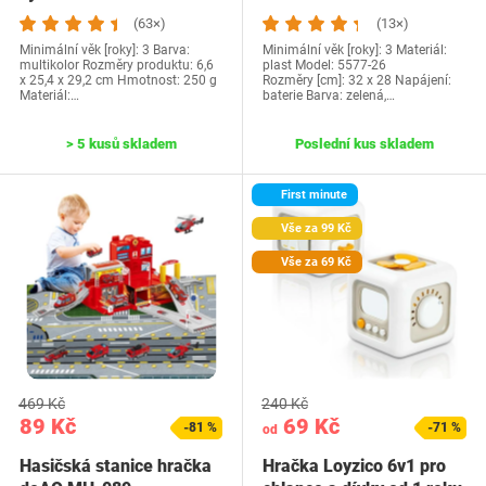
(63×)
(13×)
Minimální věk [roky]: 3 Barva:
Minimální věk [roky]: 3 Materiál:
multikolor Rozměry produktu: 6,6
plast Model: 5577-26
x 25,4 x 29,2 cm Hmotnost: 250 g
Rozměry [cm]: 32 x 28 Napájení:
Materiál:…
baterie Barva: zelená,…
> 5 kusů skladem
Poslední kus skladem
First minute
Vše za 99 Kč
Vše za 69 Kč
469 Kč
240 Kč
89 Kč
69 Kč
-81 %
-71 %
od
Hasičská stanice hračka
Hračka Loyzico 6v1 pro