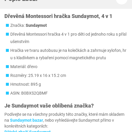
Dřevěná Montessori hračka Sundaymot, 4 v 1
Značka:
Sundaymot
Dřevěná Montessori hračka 4 v 1 pro děti od jednoho roku s přísl
ušenstvím
Hračka ve tvaru autobusu je na kolečkách a zahrnuje xylofon, hr
u s kladívkem a rybaření pomocí magnetického prutu
Materiál: dřevo
Rozměry: ‎25.19 x 16 x 15.2 cm
Hmotnost: 895 g
ASIN: B0BXS2QBMF
Je
Sundaymot
vaše oblíbená značka?
Podívejte se na všechny produkty této značky, které mám skladem
na
Sundaymot bazar
, nebo vyhledávejte Sundaymot přímo v
konkrétních kategoriích: