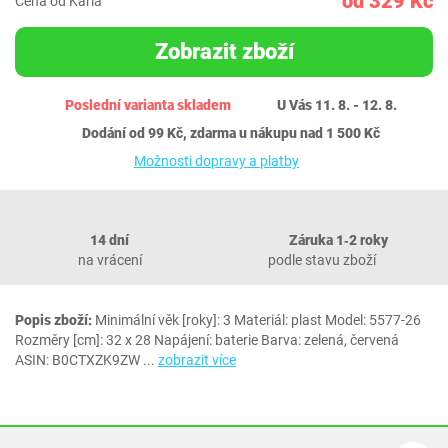
od 329 Kč
Cena od Karla
Zobrazit zboží
Poslední varianta skladem
U Vás 11. 8. - 12. 8.
Dodání od 99 Kč, zdarma u nákupu nad 1 500 Kč
Možnosti dopravy a platby
14 dní
Záruka 1‐2 roky
na vrácení
podle stavu zboží
Popis zboží:
Minimální věk [roky]: 3 Materiál: plast Model: 5577-26
Rozměry [cm]: 32 x 28 Napájení: baterie Barva: zelená, červená
ASIN: B0CTXZK9ZW
...
zobrazit více