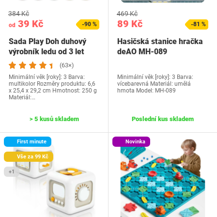
384 Kč
469 Kč
39 Kč
89 Kč
-90 %
-81 %
od
Sada Play Doh duhový
Hasičská stanice hračka
výrobník ledu od 3 let
deAO MH-089
(63×)
Minimální věk [roky]: 3 Barva:
Minimální věk [roky]: 3 Barva:
multikolor Rozměry produktu: 6,6
vícebarevná Materiál: umělá
x 25,4 x 29,2 cm Hmotnost: 250 g
hmota Model: ‎MH-089
Materiál:…
> 5 kusů skladem
Poslední kus skladem
First minute
Novinka
Vše za 99 Kč
+1