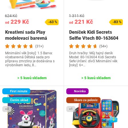
624 Kč
1 311 Kč
229 Kč
221 Kč
-63 %
-83 %
od
od
Kreativní sada Play
Deníček Kidi Secrets
modelovací barevná
Selfie Vtech 80-163604
(31×)
(54×)
Minimální věk [roky]: 1.5 Barva:
Druh hračky: Můj tajný deník
vícebarevná Dětská sada pro
Model: 80-163604 Kidi Secrets
přípravu zmrzliny je dodávána s
Sefe Určení: dívčí Minimální věk
výrobníkem ledu, 8…
[roky]: 6+…
> 5 kusů skladem
> 5 kusů skladem
First minute
Novinka
Čistím sklad
Skoro za polovic
+3
+1