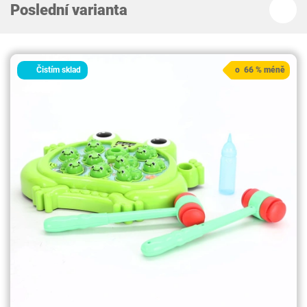
Poslední varianta
Čistím sklad
o 66 % méně