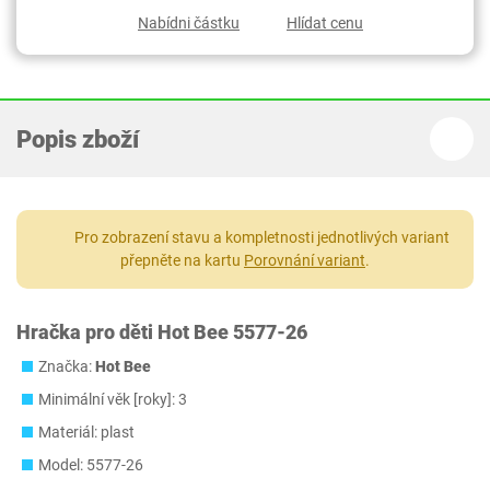
Nabídni částku
Hlídat cenu
Popis zboží
Pro zobrazení stavu a kompletnosti jednotlivých variant
přepněte na kartu
Porovnání variant
.
Hračka pro děti Hot Bee 5577-26
Značka:
Hot Bee
Minimální věk [roky]: 3
Materiál: plast
Model: 5577-26