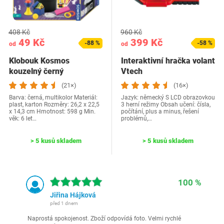
408 Kč
960 Kč
49 Kč
399 Kč
-88 %
-58 %
od
od
Klobouk Kosmos
Interaktivní hračka volant
kouzelný černý
Vtech
(21×)
(16×)
Barva: černá, multikolor Materiál:
Jazyk: německý S LCD obrazovkou
plast, karton Rozměry: 26,2 x 22,5
3 herní režimy Obsah učení: čísla,
x 14,3 cm Hmotnost: 598 g Min.
počítání, plus a minus, řešení
věk: 6 let…
problémů,…
> 5 kusů skladem
> 5 kusů skladem
100 %
Jiřina Hájková
před 1 dnem
Naprostá spokojenost. Zboží odpovídá foto. Velmi rychlé