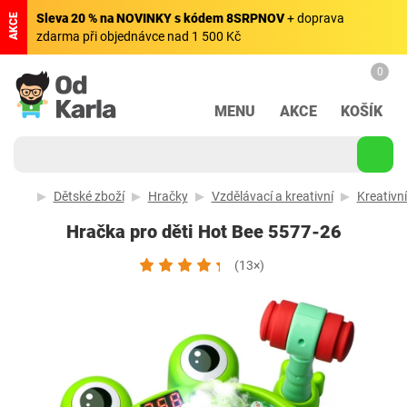
Sleva 20 % na NOVINKY s kódem 8SRPNOV
+ doprava
AKCE
zdarma při objednávce nad 1 500 Kč
0
MENU
AKCE
KOŠÍK
Dětské zboží
Hračky
Vzdělávací a kreativní
Kreativn
Hračka pro děti Hot Bee 5577-26
(13×)