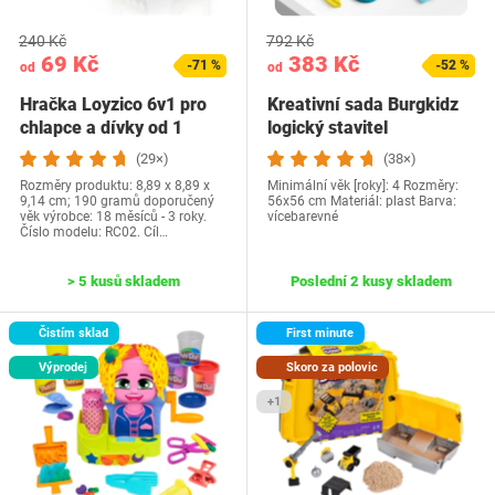
240 Kč
792 Kč
69 Kč
383 Kč
-71 %
-52 %
od
od
Hračka Loyzico 6v1 pro
Kreativní sada Burgkidz
chlapce a dívky od 1
logický stavitel
roku,…
(29×)
(38×)
Rozměry produktu: 8,89 x 8,89 x
Minimální věk [roky]: 4 Rozměry:
9,14 cm; 190 gramů doporučený
56x56 cm Materiál: plast Barva:
věk výrobce: 18 měsíců - 3 roky.
vícebarevné
Číslo modelu: RC02. Cíl…
> 5 kusů skladem
Poslední 2 kusy skladem
Čistím sklad
First minute
Výprodej
Skoro za polovic
+1