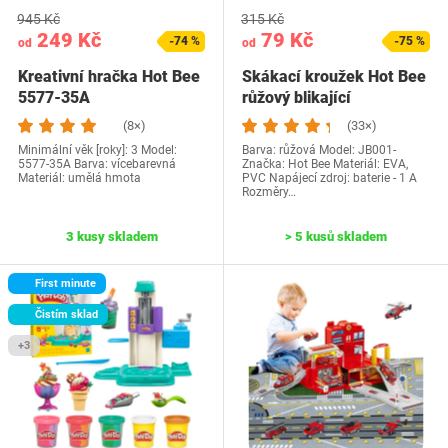
945 Kč
315 Kč
249 Kč
79 Kč
-74 %
-75 %
od
od
Kreativní hračka Hot Bee
Skákací kroužek Hot Bee
5577-35A
růžový blikající
(8×)
(33×)
Minimální věk [roky]: 3 Model:
Barva: růžová Model: JB001-
‎5577-35A Barva: vícebarevná
Značka: Hot Bee Materiál: EVA,
Materiál: umělá hmota
PVC Napájecí zdroj: baterie - 1 A
Rozměry…
3 kusy skladem
> 5 kusů skladem
First minute
Čistím sklad
+3