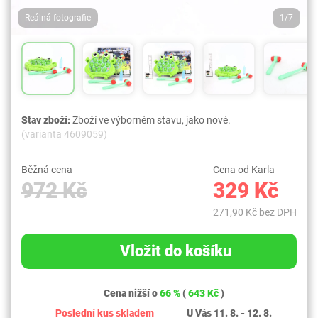
Reálná fotografie
1/7
Stav zboží:
Zboží ve výborném stavu, jako nové.
(varianta 4609059)
Běžná cena
Cena od Karla
972 Kč
329 Kč
271,90 Kč bez DPH
Vložit do košíku
Cena nižší o
66 %
(
643 Kč
)
Poslední kus skladem
U Vás 11. 8. - 12. 8.