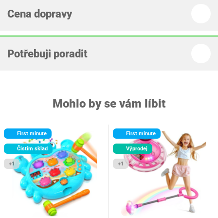
Cena dopravy
Potřebuji poradit
Mohlo by se vám líbit
First minute
First minute
Čistím sklad
Výprodej
+1
+1