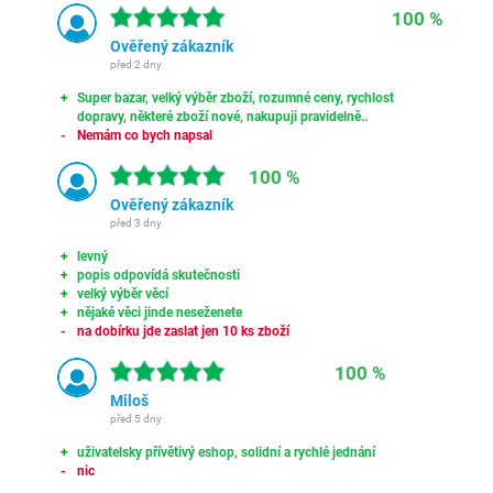
100 %
Ověřený zákazník
před 2 dny
Super bazar, velký výběr zboží, rozumné ceny, rychlost
dopravy, některé zboží nové, nakupuji pravidelně..
Nemám co bych napsal
100 %
Ověřený zákazník
před 3 dny
levný
popis odpovídá skutečnosti
velký výběr věcí
nějaké věci jinde neseženete
na dobírku jde zaslat jen 10 ks zboží
100 %
Miloš
před 5 dny
uživatelsky přívětivý eshop, solidní a rychlé jednání
nic