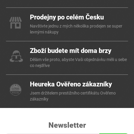
Prodejny po celém Česku
Navštivte jednu z mých několika prodejen se super
levnými nákupy
Zboží budete mít doma brzy
Dělám vše proto, abyste Vaši objednávku měli u sebe
co nejdříve
Heureka Ověřeno zákazníky
Jsem držitelem prestižního certifikátu Ověřeno
zákazníky
Newsletter