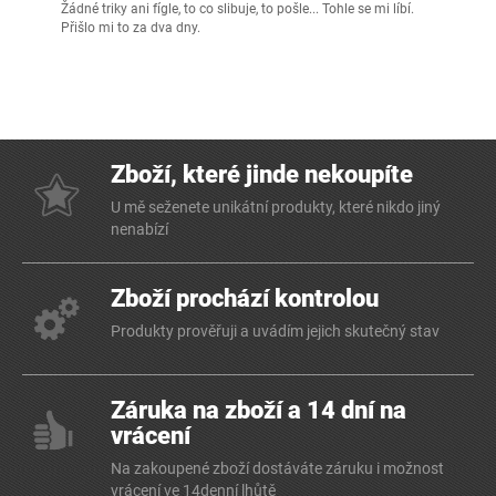
Žádné triky ani fígle, to co slibuje, to pošle... Tohle se mi líbí.
Přišlo mi to za dva dny.
Zboží, které jinde nekoupíte
U mě seženete unikátní produkty, které nikdo jiný
nenabízí
Zboží prochází kontrolou
Produkty prověřuji a uvádím jejich skutečný stav
Záruka na zboží a 14 dní na
vrácení
Na zakoupené zboží dostáváte záruku i možnost
vrácení ve 14denní lhůtě