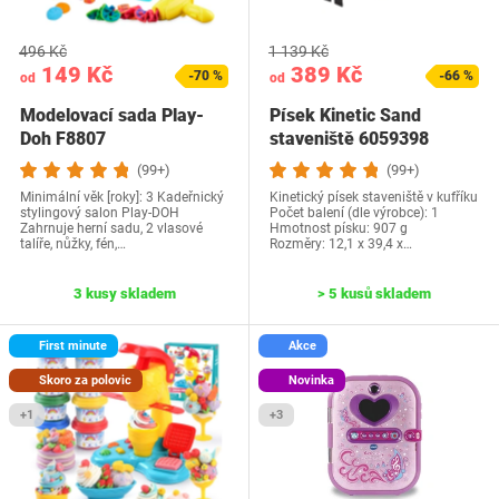
496 Kč
1 139 Kč
149 Kč
389 Kč
-70 %
-66 %
od
od
Modelovací sada Play-
Písek Kinetic Sand
Doh F8807
staveniště 6059398
(99+)
(99+)
Minimální věk [roky]: 3 Kadeřnický
Kinetický písek staveniště v kufříku
stylingový salon Play-DOH
Počet balení (dle výrobce): 1
Zahrnuje herní sadu, 2 vlasové
Hmotnost písku: 907 g
talíře, nůžky, fén,…
Rozměry: 12,1 x 39,4 x…
3 kusy skladem
> 5 kusů skladem
First minute
Akce
Skoro za polovic
Novinka
+1
+3