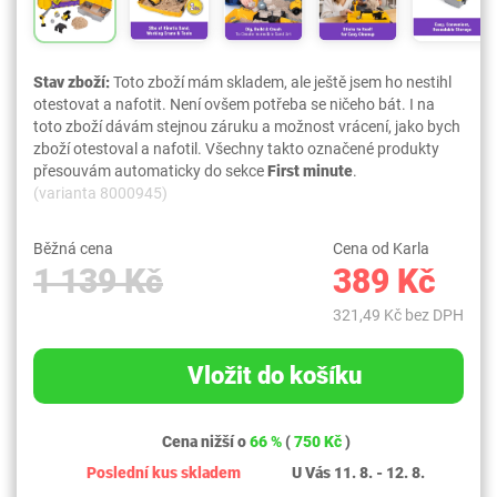
Stav zboží:
Toto zboží mám skladem, ale ještě jsem ho nestihl
otestovat a nafotit. Není ovšem potřeba se ničeho bát. I na
toto zboží dávám stejnou záruku a možnost vrácení, jako bych
zboží otestoval a nafotil. Všechny takto označené produkty
přesouvám automaticky do sekce
First minute
.
(varianta 8000945)
Běžná cena
Cena od Karla
1 139 Kč
389 Kč
321,49 Kč bez DPH
Vložit do košíku
Cena nižší o
66 %
(
750 Kč
)
Poslední kus skladem
U Vás 11. 8. - 12. 8.