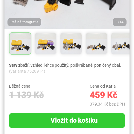
Reálná fotografie
1/14
Stav zboží:
vzhled: lehce použitý. poškrábané, poničený obal.
(varianta 7528914)
Běžná cena
Cena od Karla
1 139 Kč
459 Kč
379,34 Kč bez DPH
Vložit do košíku