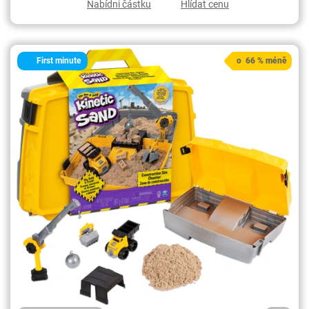
Nabídni částku
Hlídat cenu
First minute
o 66 % méně