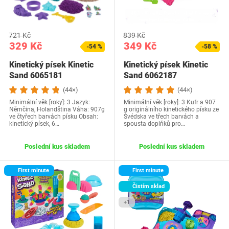
721 Kč
839 Kč
329 Kč
349 Kč
-54 %
-58 %
Kinetický písek Kinetic
Kinetický písek Kinetic
Sand 6065181
Sand 6062187
(44×)
(44×)
Minimální věk [roky]: 3 Jazyk:
Minimální věk [roky]: 3 Kufr a 907
Němčina, Holandština Váha: 907g
g originálního kinetického písku ze
ve čtyřech barvách písku Obsah:
Švédska ve třech barvách a
kinetický písek, 6…
spousta doplňků pro…
Poslední kus skladem
Poslední kus skladem
First minute
First minute
Čistím sklad
+1