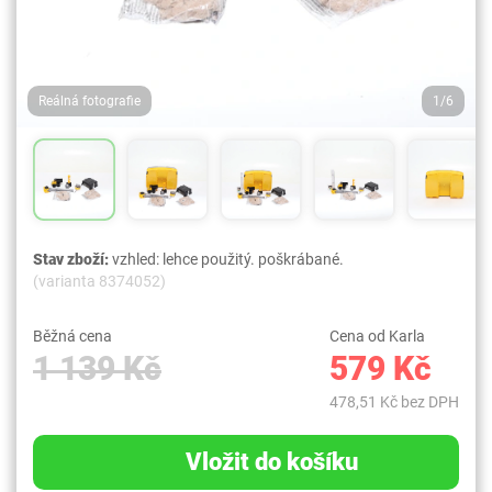
Reálná fotografie
1/6
Stav zboží:
vzhled: lehce použitý. poškrábané.
(varianta 8374052)
Běžná cena
Cena od Karla
1 139 Kč
579 Kč
478,51 Kč bez DPH
Vložit do košíku