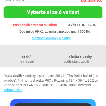
od 389 Kč
Cena od Karla
Vyberte si ze 6 variant
Posledních 6 variant skladem
U Vás 11. 8. - 12. 8.
Dodání od 99 Kč, zdarma u nákupu nad 1 500 Kč
Možnosti dopravy a platby
14 dní
Záruka 1‐2 roky
na vrácení
podle stavu zboží
Popis zboží:
Kinetický písek staveniště v kufříku Počet balení (dle
výrobce): 1 Hmotnost písku: 907 g Rozměry: 12,1 x 39,4 x 29,2 cm
Vhodné od 3 let EAN: 0778988134306 ASIN: B084BNW2PW
...
zobrazit více