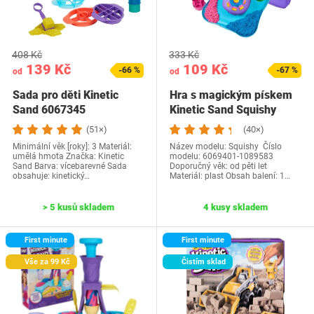
408 Kč
333 Kč
139 Kč
109 Kč
-66 %
-67 %
od
od
Sada pro děti Kinetic
Hra s magickým pískem
Sand 6067345
Kinetic Sand Squishy
(51×)
(40×)
Minimální věk [roky]: 3 Materiál:
Název modelu: Squishy Číslo
umělá hmota Značka: Kinetic
modelu: 6069401-1089583
Sand Barva: vícebarevné Sada
Doporučný věk: od pěti let
obsahuje: kinetický…
Materiál: plast Obsah balení: 1…
> 5 kusů skladem
4 kusy skladem
First minute
First minute
Vše za 99 Kč
Čistím sklad