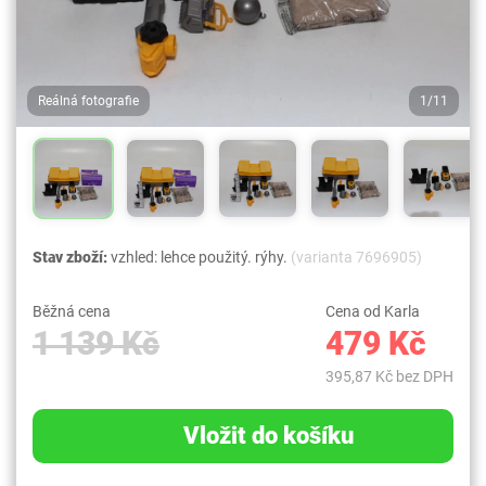
Reálná fotografie
1/11
Stav zboží:
vzhled: lehce použitý. rýhy.
(varianta 7696905)
Běžná cena
Cena od Karla
1 139 Kč
479 Kč
395,87 Kč bez DPH
Vložit do košíku