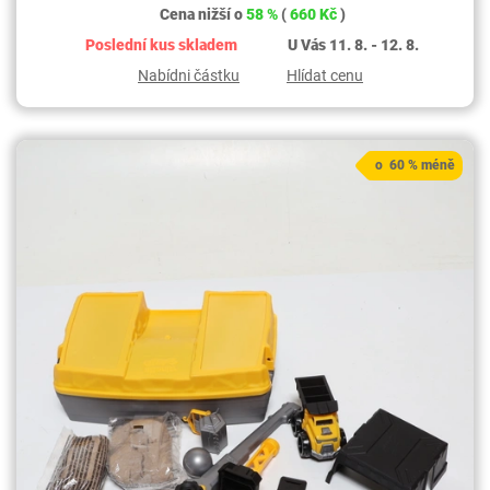
Cena nižší o
58 %
(
660 Kč
)
Poslední kus skladem
U Vás 11. 8. - 12. 8.
Nabídni částku
Hlídat cenu
o 60 % méně