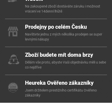
Na zakoupené zboží dostáváte záruku i možnost
vrácení ve 14denní lhůtě
Prodejny po celém Česku
Navštivte jednu z mých několika prodejen se super
levnými nákupy
Zboží budete mít doma brzy
Dělám vše proto, abyste Vaši objednávku měli u sebe
co nejdříve
Heureka Ověřeno zákazníky
Jsem držitelem prestižního certifikátu Ověřeno
zákazníky