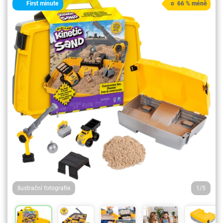
First minute
o 66 % méně
Ilustrační fotografie
1/5