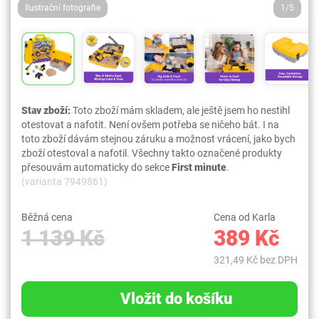
Ilustrační fotografie
1/5
Stav zboží:
Toto zboží mám skladem, ale ještě jsem ho nestihl
otestovat a nafotit. Není ovšem potřeba se ničeho bát. I na
toto zboží dávám stejnou záruku a možnost vrácení, jako bych
zboží otestoval a nafotil. Všechny takto označené produkty
přesouvám automaticky do sekce
First minute
.
(varianta 7949861)
Běžná cena
Cena od Karla
1 139 Kč
389 Kč
321,49 Kč bez DPH
Vložit do košíku