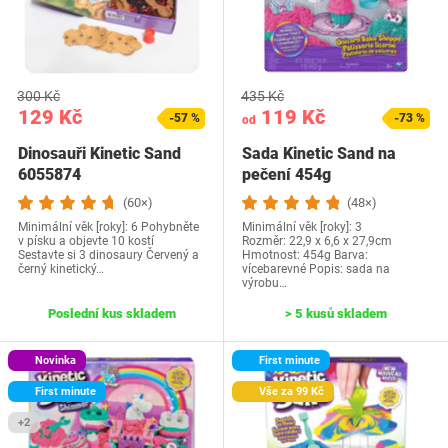
300 Kč
435 Kč
129 Kč
119 Kč
-57 %
-73 %
od
Dinosauři Kinetic Sand
Sada Kinetic Sand na
6055874
pečení 454g
(60×)
(48×)
Minimální věk [roky]: 6 Pohybněte
Minimální věk [roky]: 3
v písku a objevte 10 kostí
Rozměr: 22,9 x 6,6 x 27,9cm
Sestavte si 3 dinosaury Červený a
Hmotnost: 454g Barva:
černý kinetický…
vícebarevné Popis: sada na
výrobu…
Poslední kus skladem
> 5 kusů skladem
Novinka
First minute
First minute
Vše za 99 Kč
+2