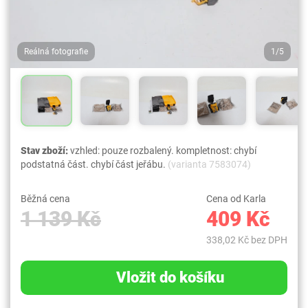
Reálná fotografie
1/5
Stav zboží:
vzhled: pouze rozbalený. kompletnost: chybí
podstatná část. chybí část jeřábu.
(varianta 7583074)
Běžná cena
Cena od Karla
1 139 Kč
409 Kč
338,02 Kč bez DPH
Vložit do košíku