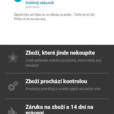
Ověřený zákazník
před 2 týdny
Žádné triky ani fígle, to co slibuje, to pošle... Tohle se mi líbí.
Přišlo mi to za dva dny.
Zboží, které jinde nekoupíte
U mě seženete unikátní produkty, které nikdo jiný
nenabízí
Zboží prochází kontrolou
Produkty prověřuji a uvádím jejich skutečný stav
Záruka na zboží a 14 dní na
vrácení