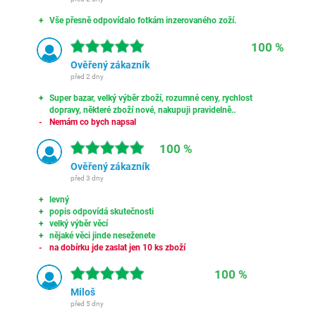
Vše přesně odpovídalo fotkám inzerovaného zoží.
100 %
Ověřený zákazník
před 2 dny
Super bazar, velký výběr zboží, rozumné ceny, rychlost
dopravy, některé zboží nové, nakupuji pravidelně..
Nemám co bych napsal
100 %
Ověřený zákazník
před 3 dny
levný
popis odpovídá skutečnosti
velký výběr věcí
nějaké věci jinde neseženete
na dobírku jde zaslat jen 10 ks zboží
100 %
Miloš
před 5 dny