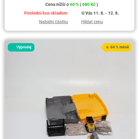
Cena nižší o
60 %
(
680 Kč
)
Poslední kus skladem
U Vás 11. 8. - 12. 8.
Nabídni částku
Hlídat cenu
Výprodej
o 64 % méně