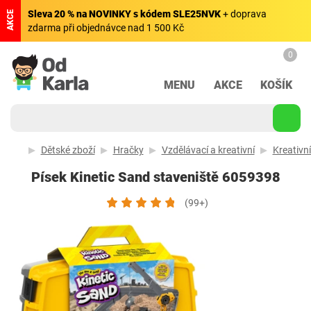
Sleva 20 % na NOVINKY s kódem SLE25NVK
+ doprava
AKCE
zdarma při objednávce nad 1 500 Kč
0
MENU
AKCE
KOŠÍK
Dětské zboží
Hračky
Vzdělávací a kreativní
Kreativn
Písek Kinetic Sand staveniště 6059398
(99+)