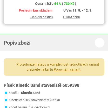
Cena nižší o
64 %
(
730 Kč
)
Poslední kus skladem
U Vás 11. 8. - 12. 8.
Nabídni částku
Hlídat cenu
Popis zboží
Pro zobrazení stavu a kompletnosti jednotlivých variant
přepněte na kartu
Porovnání variant
.
Písek Kinetic Sand staveniště 6059398
Značka:
Kinetic Sand
Kinetický písek staveniště v kufříku
Počet balení (dle výrobce): 1