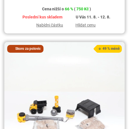
Cena nižší o
66 %
(
750 Kč
)
Poslední kus skladem
U Vás 11. 8. - 12. 8.
Nabídni částku
Hlídat cenu
Skoro za polovic
o 49 % méně