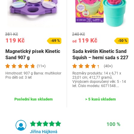
381 Kč
240 Kč
119 Kč
119 Kč
-69 %
-50 %
od
Magnetický písek Kinetic
Sada květin Kinetic Sand
Sand 907 g
Squish – herní sada s 227
g…
(11×)
(40×)
Hmotnost: 907 g Barva: multikolor
Rozměry produktu: 14 x 6,71 x
Pro děti od: 3 let
23,01 cm; 412,77 gramů.
Výrobcem doporučený věk: 5 - 14
let. Číslo modelu: 6071548.…
Poslední kus skladem
> 5 kusů skladem
100 %
Jiřina Hájková