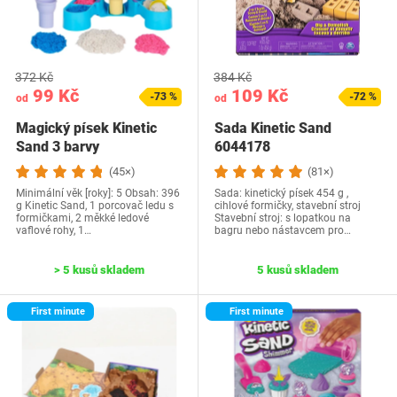
372 Kč
384 Kč
99 Kč
109 Kč
-73 %
-72 %
od
od
Magický písek Kinetic
Sada Kinetic Sand
Sand 3 barvy
6044178
(45×)
(81×)
Minimální věk [roky]: 5 Obsah: 396
Sada: kinetický písek 454 g ,
g Kinetic Sand, 1 porcovač ledu s
cihlové formičky, stavební stroj
formičkami, 2 měkké ledové
Stavební stroj: s lopatkou na
vaflové rohy, 1…
bagru nebo nástavcem pro…
> 5 kusů skladem
5 kusů skladem
First minute
First minute