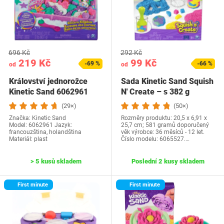
696 Kč
292 Kč
219 Kč
99 Kč
-69 %
-66 %
od
od
Království jednorožce
Sada Kinetic Sand Squish
Kinetic Sand 6062961
N' Create – s 382 g
originálního…
(29×)
(50×)
Značka: Kinetic Sand
Rozměry produktu: 20,5 x 6,91 x
Model: 6062961 Jazyk:
25,7 cm; 581 gramů doporučený
‎francouzština, holandština
věk výrobce: 36 měsíců - 12 let.
Materiál: plast
Číslo modelu: 6065527.…
> 5 kusů skladem
Poslední 2 kusy skladem
First minute
First minute