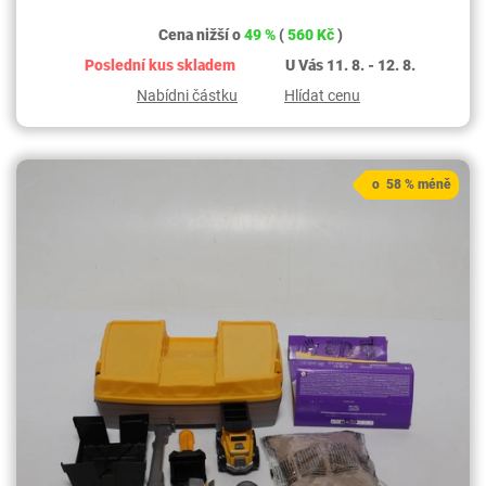
Cena nižší o
49 %
(
560 Kč
)
Poslední kus skladem
U Vás 11. 8. - 12. 8.
Nabídni částku
Hlídat cenu
o 58 % méně