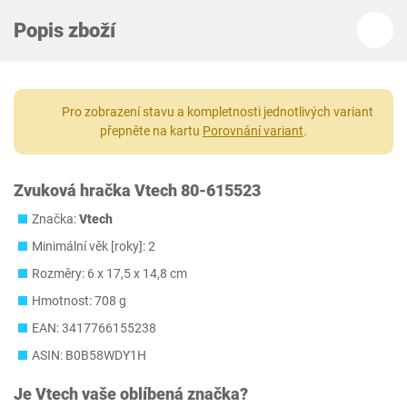
Popis zboží
Pro zobrazení stavu a kompletnosti jednotlivých variant
přepněte na kartu
Porovnání variant
.
Zvuková hračka Vtech 80-615523
Značka:
Vtech
Minimální věk [roky]: 2
Rozměry: 6 x 17,5 x 14,8 cm
Hmotnost: 708 g
EAN: 3417766155238
ASIN: B0B58WDY1H
Je
Vtech
vaše oblíbená značka?