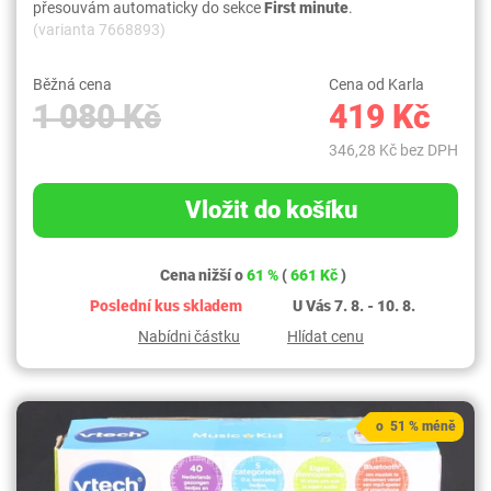
přesouvám automaticky do sekce
First minute
.
(varianta 7668893)
Běžná cena
Cena od Karla
1 080 Kč
419 Kč
346,28 Kč bez DPH
Vložit do košíku
Cena nižší o
61 %
(
661 Kč
)
Poslední kus skladem
U Vás 7. 8. - 10. 8.
Nabídni částku
Hlídat cenu
o 51 % méně