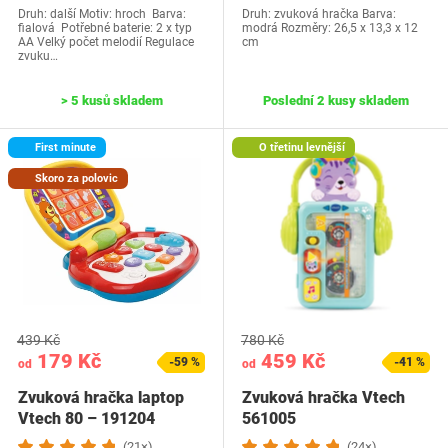
Druh: další Motiv: hroch Barva:
Druh: zvuková hračka Barva:
fialová Potřebné baterie: 2 x typ
modrá Rozměry: 26,5 x 13,3 x 12
AA Velký počet melodií Regulace
cm
zvuku…
> 5 kusů skladem
Poslední 2 kusy skladem
First minute
O třetinu levnější
Skoro za polovic
439 Kč
780 Kč
179 Kč
459 Kč
-59 %
-41 %
od
od
Zvuková hračka laptop
Zvuková hračka Vtech
Vtech 80 – 191204
561005
(21×)
(24×)