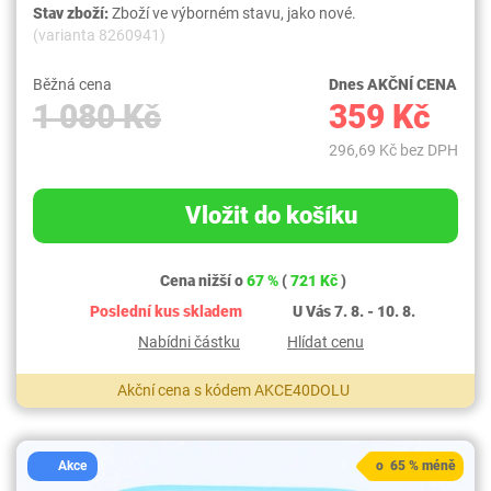
Stav zboží:
Zboží ve výborném stavu, jako nové.
(varianta 8260941)
Běžná cena
Dnes AKČNÍ CENA
1 080 Kč
359 Kč
296,69 Kč bez DPH
Vložit do košíku
Cena nižší o
67 %
(
721 Kč
)
Poslední kus skladem
U Vás 7. 8. - 10. 8.
Nabídni částku
Hlídat cenu
Akční cena s kódem AKCE40DOLU
Akce
o 65 % méně