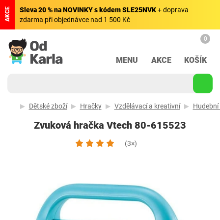
Sleva 20 % na NOVINKY s kódem SLE25NVK
+ doprava
AKCE
zdarma při objednávce nad 1 500 Kč
0
MENU
AKCE
KOŠÍK
Dětské zboží
Hračky
Vzdělávací a kreativní
Hudební 
Zvuková hračka Vtech 80-615523
(3×)