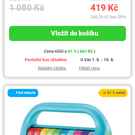
1 080 Kč
419 Kč
346,28 Kč bez DPH
Vložit do košíku
Cena nižší o
61 %
(
661 Kč
)
Poslední kus skladem
U Vás 7. 8. - 10. 8.
Nabídni částku
Hlídat cenu
First minute
o 61 % méně