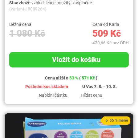
Stav zboží:
vzhled: lehce použitý. zašpiněné.
(varianta 8089264)
Běžná cena
Cena od Karla
1 080 Kč
509 Kč
420,66 Kč bez DPH
Vložit do košíku
Cena nižší o
53 %
(
571 Kč
)
Poslední kus skladem
U Vás 7. 8. - 10. 8.
Nabídni částku
Hlídat cenu
o 55 % méně