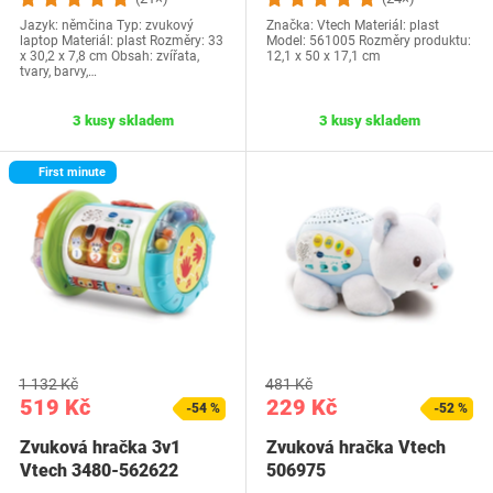
Jazyk:‎ němčina Typ: zvukový
Značka: Vtech Materiál: plast
laptop Materiál: plast Rozměry: 33
Model: 561005 Rozměry produktu:
x 30,2 x 7,8 cm Obsah: zvířata,
12,1 x 50 x 17,1 cm
tvary, barvy,…
3 kusy skladem
3 kusy skladem
First minute
1 132 Kč
481 Kč
519 Kč
229 Kč
-54 %
-52 %
Zvuková hračka 3v1
Zvuková hračka Vtech
Vtech 3480-562622
506975