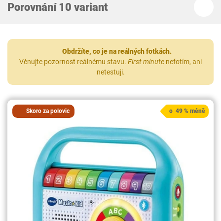
Porovnání 10 variant
Obdržíte, co je na reálných fotkách.
Věnujte pozornost reálnému stavu.
First minute
nefotím, ani
netestuji.
Skoro za polovic
o 49 % méně