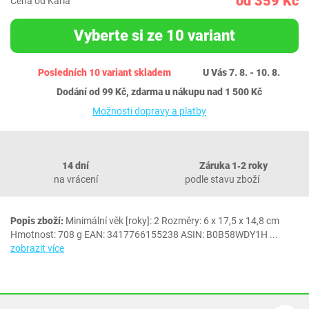
od 359 Kč
Cena od Karla
Vyberte si ze 10 variant
Posledních 10 variant skladem
U Vás 7. 8. - 10. 8.
Dodání od 99 Kč, zdarma u nákupu nad 1 500 Kč
Možnosti dopravy a platby
14 dní
Záruka 1‐2 roky
na vrácení
podle stavu zboží
Popis zboží:
Minimální věk [roky]: 2 Rozměry: 6 x 17,5 x 14,8 cm
Hmotnost: 708 g EAN: 3417766155238 ASIN: B0B58WDY1H
...
zobrazit více