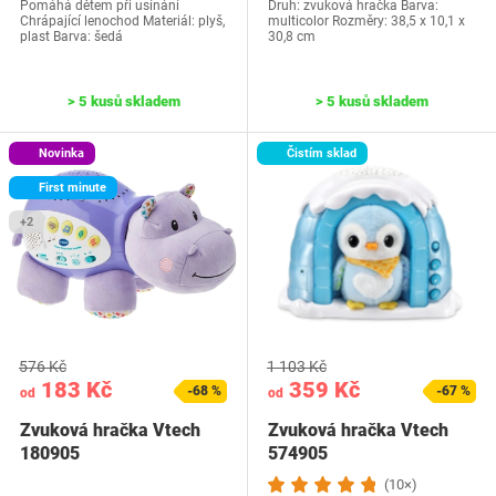
Pomáhá dětem při usínání
Druh: zvuková hračka Barva:
Chrápající lenochod Materiál: plyš,
multicolor Rozměry: 38,5 x 10,1 x
plast Barva: šedá
30,8 cm
> 5 kusů skladem
> 5 kusů skladem
Novinka
Čistím sklad
First minute
+2
576 Kč
1 103 Kč
183 Kč
359 Kč
-68 %
-67 %
od
od
Zvuková hračka Vtech
Zvuková hračka Vtech
180905
574905
(10×)