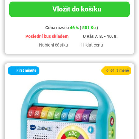
Vložit do košíku
Cena nižší o
46 %
(
501 Kč
)
Poslední kus skladem
U Vás 7. 8. - 10. 8.
Nabídni částku
Hlídat cenu
First minute
o 61 % méně