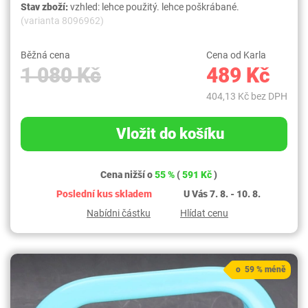
Stav zboží:
vzhled: lehce použitý. lehce poškrábané.
(varianta 8096962)
Běžná cena
Cena od Karla
1 080 Kč
489 Kč
404,13 Kč bez DPH
Vložit do košíku
Cena nižší o
55 %
(
591 Kč
)
Poslední kus skladem
U Vás 7. 8. - 10. 8.
Nabídni částku
Hlídat cenu
o 59 % méně