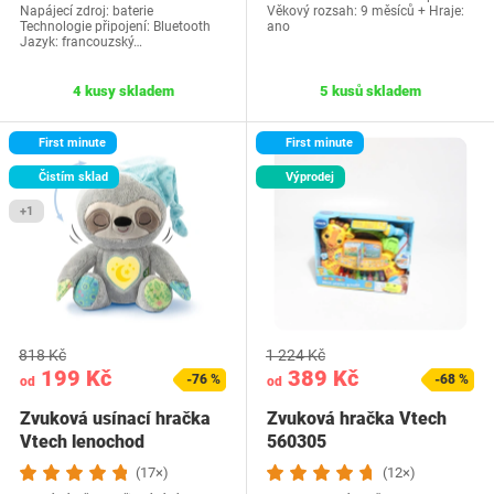
Napájecí zdroj: baterie
Věkový rozsah: 9 měsíců + Hraje:
Technologie připojení: Bluetooth
ano
Jazyk: francouzský…
4 kusy skladem
5 kusů skladem
First minute
First minute
Čistím sklad
Výprodej
+1
818 Kč
1 224 Kč
199 Kč
389 Kč
-76 %
-68 %
od
od
Zvuková usínací hračka
Zvuková hračka Vtech
Vtech lenochod
560305
(17×)
(12×)