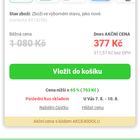
Stav zboží:
Zboží ve výborném stavu, jako nové.
(varianta 8574258)
Běžná cena
Dnes AKČNÍ CENA
1 080 Kč
377 Kč
311,57 Kč bez DPH
Vložit do košíku
Cena nižší o
65 %
(
703 Kč
)
Poslední kus skladem
U Vás 7. 8. - 10. 8.
Nabídni částku
Hlídat cenu
Akční cena s kódem AKCE40DOLU