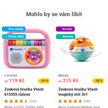
Mohlo by se vám líbit
First minute
Novinka
Čistím sklad
Výprodej
1 314 Kč
480 Kč
119 Kč
215 Kč
-91 %
-55 %
od
od
Zvuková hračka Vtech
Zvuková hračka Vtech
615555 růžová
magický míč 3v1
(12×)
(18×)
Model: 615555 Značka: Vtech
Barva: multicolor Materiál: plast