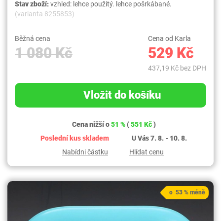
Stav zboží:
vzhled: lehce použitý. lehce pošrkábané.
(varianta 8255853)
Běžná cena
Cena od Karla
1 080 Kč
529 Kč
437,19 Kč bez DPH
Vložit do košíku
Cena nižší o
51 %
(
551 Kč
)
Poslední kus skladem
U Vás 7. 8. - 10. 8.
Nabídni částku
Hlídat cenu
o 53 % méně