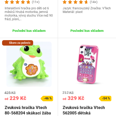
(11×)
(14×)
Interaktivní hračka pro děti od 6
Jazyk: francouzský Značka: VTech
měsíců Hrubá motorika, jemná
Materiál: plast
motorika, vývoj sluchu Více než 90
frází, písní,…
Poslední kus skladem
Poslední kus skladem
Skoro za polovic
425 Kč
717 Kč
229 Kč
329 Kč
-46 %
-54 %
od
od
Zvuková hračka Vtech
Zvuková hračka Vtech
80-568204 skákací žába
562005 dětská