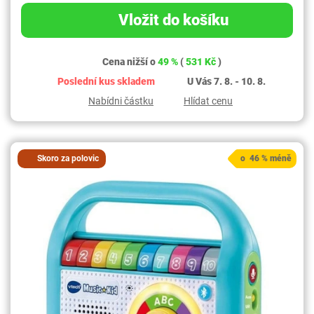
Vložit do košíku
Cena nižší o
49 %
(
531 Kč
)
Poslední kus skladem
U Vás 7. 8. - 10. 8.
Nabídni částku
Hlídat cenu
Skoro za polovic
o 46 % méně