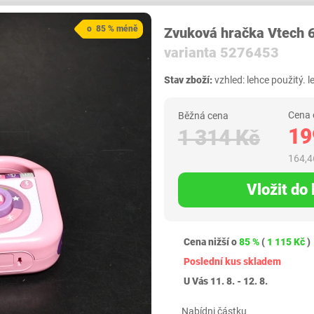
o 85 % méně
Zvuková hračka Vtech 
varianta 5276453
Stav zboží:
vzhled: lehce použitý.
Cena 
Běžná cena
19
1 314 Kč
164,4
Vložit do
Cena nižší o
85 %
(
1 115 Kč
)
Poslední kus skladem
U Vás 11. 8. - 12. 8.
Nabídni částku