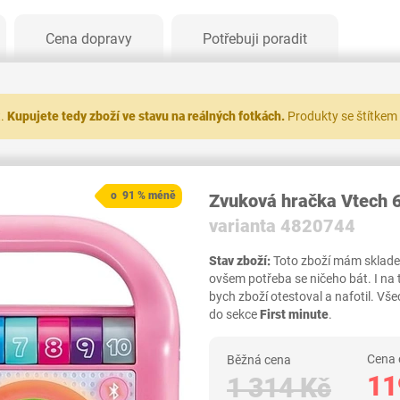
Cena dopravy
Potřebuji poradit
t.
Kupujete tedy zboží ve stavu na reálných fotkách.
Produkty se štítkem
o 91 % méně
Zvuková hračka Vtech 
varianta 4820744
Stav zboží:
Toto zboží mám skladem,
ovšem potřeba se ničeho bát. I na
bych zboží otestoval a nafotil. 
do sekce
First minute
.
Cena 
Běžná cena
11
1 314 Kč