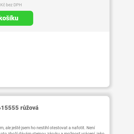
 Kč bez DPH
 košíku
RID000003997431
615555 růžová
 ale ještě jsem ho nestihl otestovat a nafotit. Není
 toto zboží dávám stejnou záruku a možnost vrácení, jako