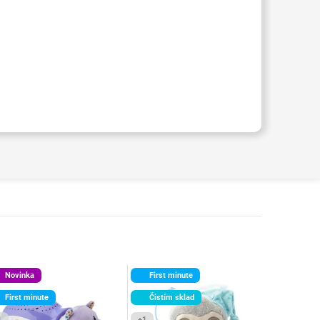
Novinka
First minute
First minute
Čistím sklad
1
+1