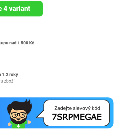
e 4 variant
kupu nad 1 500 Kč
 1‐2 roky
vu zboží