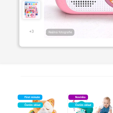
+3
Reálná fotografie
First minute
Novinka
Čistím sklad
Čistím sklad