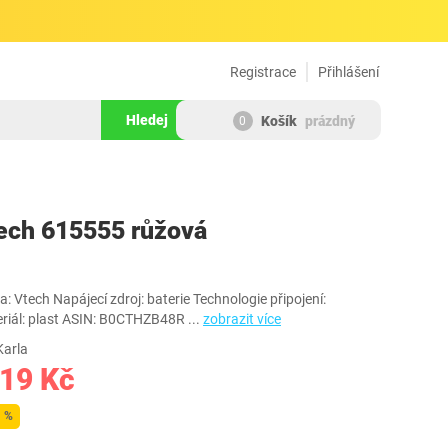
Registrace
Přihlášení
Hledej
Košík
prázdný
0
984777
ech 615555 růžová
Vtech Napájecí zdroj: baterie Technologie připojení:
eriál: plast ASIN: B0CTHZB48R
...
zobrazit více
Karla
119 Kč
1 %