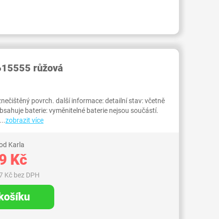
RID000003550900
615555 růžová
nečištěný povrch. další informace: detailní stav: včetně
sahuje baterie: vyměnitelné baterie nejsou součástí.
..
zobrazit více
od Karla
9 Kč
7 Kč bez DPH
 košíku