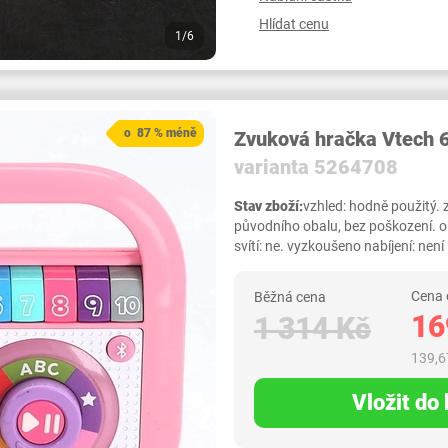
Hlídat cenu
1/6
o 87 % méně
Zvuková hračka Vtech 
varianta 5264708
Stav zboží:
vzhled: hodně použitý. z
původního obalu, bez poškození. ob
svítí: ne. vyzkoušeno nabíjení: není .
Cena 
Běžná cena
16
1 314 Kč
139,6
Vložit do