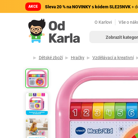
AKCE
Sleva 20 % na NOVINKY s kódem SLE25NVK
+ d
O Karlovi
Vše o nák
Zobrazit kategor
Dětské zboží
Hračky
Vzdělávací a kreativní