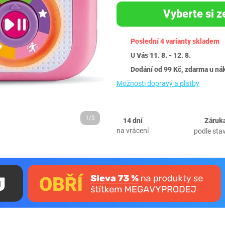
Vyberte si z
Poslední 4 varianty skladem
U Vás 11. 8. - 12. 8.
Dodání od 99 Kč, zdarma u ná
Možnosti dopravy a platby
1/3
14 dní
Záruka
na vrácení
podle sta