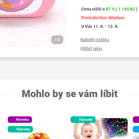
Cena nižší o
87 %
(
1 145 Kč
)
Poslední kus skladem
U Vás 11. 8. - 12. 8.
Nabídni částku
1/8
Hlídat cenu
Mohlo by se vám líbit
Novinka
Výprodej
Výprodej
+