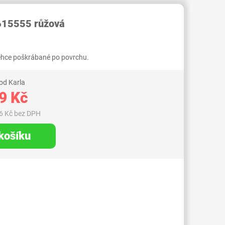
RID000003492216
615555 růžová
 lehce poškrábané po povrchu.
od Karla
9 Kč
6 Kč bez DPH
 košíku