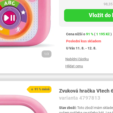
98,35
Vložit do
Cena nižší o
91 %
(
1 195 Kč
)
Poslední kus skladem
U Vás 11. 8. - 12. 8.
1/3
Nabídni částku
Hlídat cenu
o 91 % méně
Zvuková hračka Vtech 
varianta 4797813
Stav zboží:
Toto zboží mám skladem,
ovšem potřeba se ničeho bát. I na