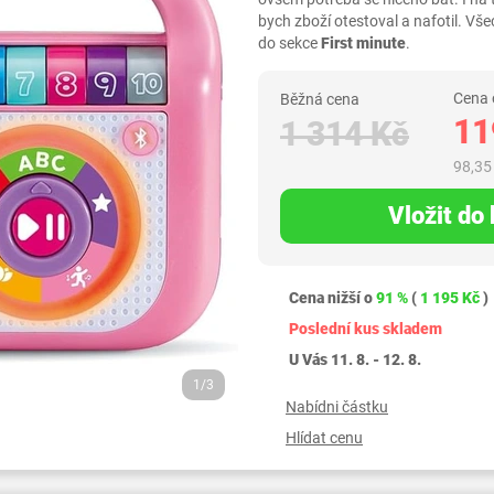
bych zboží otestoval a nafotil. 
do sekce
First minute
.
Cena 
Běžná cena
11
1 314 Kč
98,35
Vložit do
Cena nižší o
91 %
(
1 195 Kč
)
Poslední kus skladem
U Vás 11. 8. - 12. 8.
1/3
Nabídni částku
Hlídat cenu