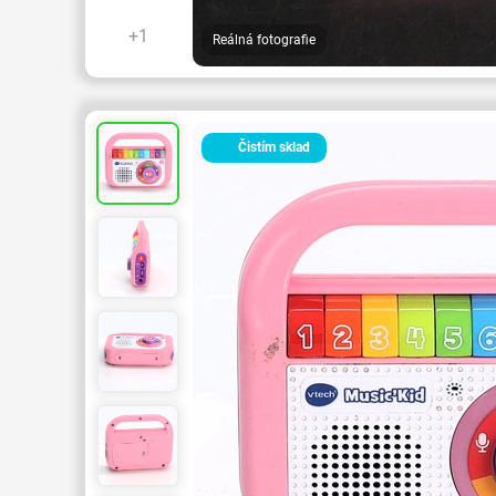
+1
Reálná fotografie
Čistím sklad