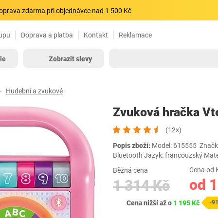
oprava zdarma při objednávce nad 1 500 Kč
upu
Doprava a platba
Kontakt
Reklamace
ie
Zobrazit slevy
Hudební a zvukové
Zvuková hračka Vt
(12×)
Popis zboží:
Model: 615555 Značka: 
Bluetooth Jazyk: francouzský Mat
Cena od 
Běžná cena
od 
1 314 Kč
Cena nižší až o
1 195 Kč
-9