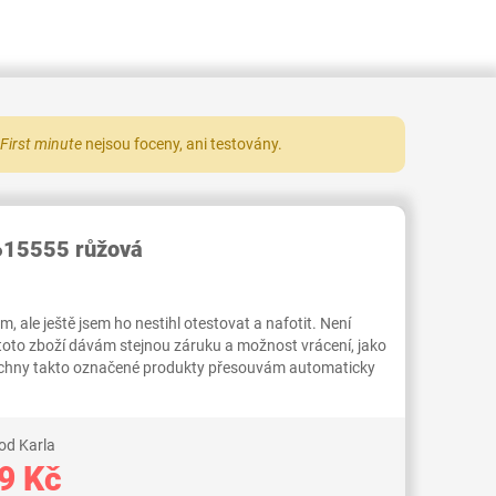
First minute
nejsou foceny, ani testovány.
RID000004020164
615555 růžová
 ale ještě jsem ho nestihl otestovat a nafotit. Není
 toto zboží dávám stejnou záruku a možnost vrácení, jako
Všechny takto označené produkty přesouvám automaticky
od Karla
9 Kč