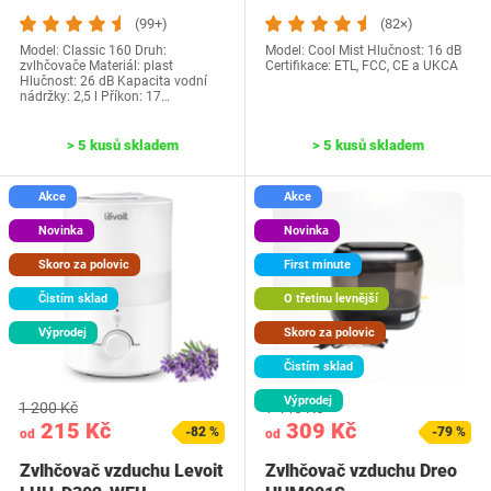
(99+)
(82×)
Model: Classic 160 Druh:
Model: Cool Mist Hlučnost: 16 dB
zvlhčovače Materiál: plast
Certifikace: ETL, FCC, CE a UKCA
Hlučnost: 26 dB Kapacita vodní
nádržky: 2,5 l Příkon: 17…
> 5 kusů skladem
> 5 kusů skladem
Akce
Akce
Novinka
Novinka
Skoro za polovic
First minute
Čistím sklad
O třetinu levnější
Výprodej
Skoro za polovic
Čistím sklad
Výprodej
1 200 Kč
1 440 Kč
215 Kč
309 Kč
-82 %
-79 %
od
od
Zvlhčovač vzduchu Levoit
Zvlhčovač vzduchu Dreo