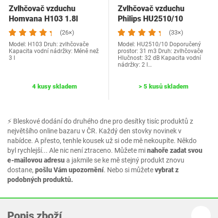
Zvlhčovač vzduchu
Zvlhčovač vzduchu
Homvana H103 1.8l
Philips HU2510/10
(26×)
(33×)
Model: H103 Druh: zvlhčovače
Model: HU2510/10 Doporučený
Kapacita vodní nádržky: Méně než
prostor: 31 m3 Druh: zvlhčovače
3 l
Hlučnost: 32 dB Kapacita vodní
nádržky: 2 l…
4 kusy skladem
> 5 kusů skladem
⚡ Bleskové dodání do druhého dne pro desítky tisíc produktů z
největšího online bazaru v ČR. Každý den stovky novinek v
nabídce. A přesto, tenhle kousek už si ode mě nekoupíte. Někdo
byl rychlejší... Ale nic není ztraceno. Můžete mi
nahoře zadat svou
e-mailovou adresu
a jakmile se ke mě stejný produkt znovu
dostane,
pošlu Vám upozornění
. Nebo si můžete
vybrat z
podobných produktů.
Popis zboží