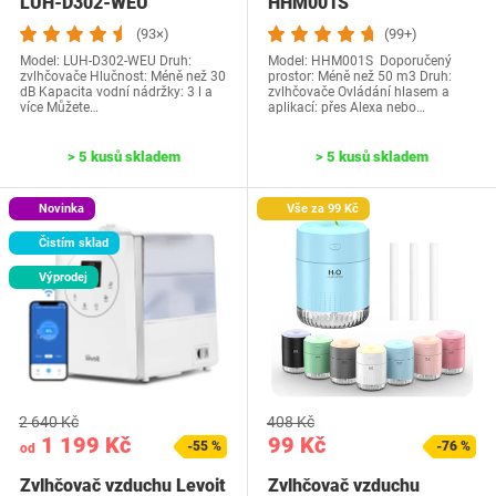
LUH-D302-WEU
HHM001S
(93×)
(99+)
Model: ‎LUH-D302-WEU Druh:
Model: HHM001S Doporučený
zvlhčovače Hlučnost: Méně než 30
prostor: Méně než 50 m3 Druh:
dB Kapacita vodní nádržky: 3 l a
zvlhčovače Ovládání hlasem a
více Můžete…
aplikací: přes Alexa nebo…
> 5 kusů skladem
> 5 kusů skladem
Novinka
Vše za 99 Kč
Čistím sklad
Výprodej
2 640 Kč
408 Kč
1 199 Kč
99 Kč
-55 %
-76 %
od
Zvlhčovač vzduchu Levoit
Zvlhčovač vzduchu