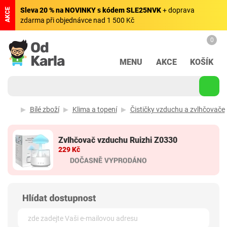
Sleva 20 % na NOVINKY s kódem SLE25NVK
+ doprava
AKCE
zdarma při objednávce nad 1 500 Kč
0
MENU
AKCE
KOŠÍK
Bílé zboží
Klima a topení
Čističky vzduchu a zvlhčovače
Zvlhčovač vzduchu Ruizhi Z0330
229 Kč