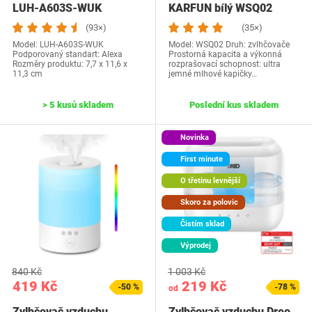
LUH-A603S-WUK
KARFUN bílý WSQ02
(93×)
(35×)
Model: ‎LUH-A603S-WUK
Model: ‎WSQ02 Druh: zvlhčovače
Podporovaný standart: Alexa
Prostorná kapacita a výkonná
Rozměry produktu‎: 7,7 x 11,6 x
rozprašovací schopnost: ultra
11,3 cm
jemné mlhové kapičky…
> 5 kusů skladem
Poslední kus skladem
Novinka
First minute
O třetinu levnější
Skoro za polovic
Čistím sklad
Výprodej
840 Kč
1 003 Kč
419 Kč
219 Kč
-50 %
-78 %
od
Zvlhčovač vzduchu
Zvlhčovač vzduchu Dreo