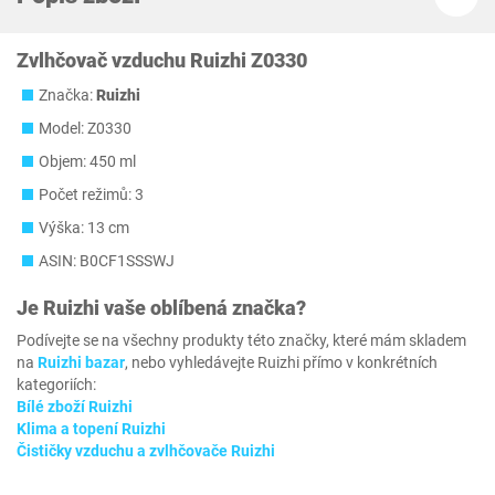
Zvlhčovač vzduchu Ruizhi Z0330
Značka:
Ruizhi
Model: Z0330
Objem: 450 ml
Počet režimů: 3
Výška: 13 cm
ASIN: B0CF1SSSWJ
Je
Ruizhi
vaše oblíbená značka?
Podívejte se na všechny produkty této značky, které mám skladem
na
Ruizhi bazar
, nebo vyhledávejte Ruizhi přímo v konkrétních
kategoriích:
Bílé zboží Ruizhi
Klima a topení Ruizhi
Čističky vzduchu a zvlhčovače Ruizhi