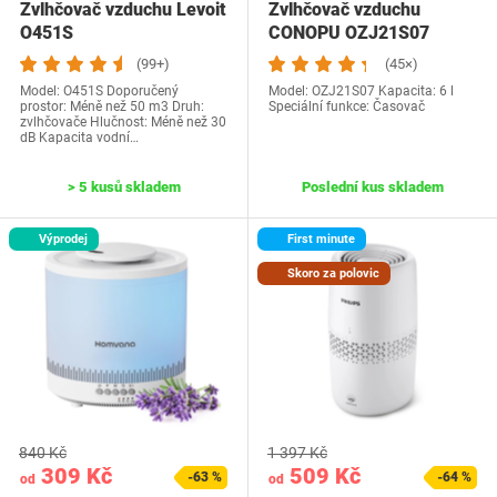
Zvlhčovač vzduchu Levoit
Zvlhčovač vzduchu
O451S
CONOPU OZJ21S07
(99+)
(45×)
Model: O451S Doporučený
Model: OZJ21S07 Kapacita: 6 l
prostor: Méně než 50 m3 Druh:
Speciální funkce: Časovač
zvlhčovače Hlučnost: Méně než 30
dB Kapacita vodní…
> 5 kusů skladem
Poslední kus skladem
Výprodej
First minute
Skoro za polovic
840 Kč
1 397 Kč
309 Kč
509 Kč
-63 %
-64 %
od
od