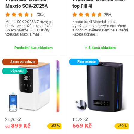
Maxcio SCK-2C25A
top Fill 4l
(30×)
(99+)
Model: ‎SCK-2C25A 7 různých
Kapacita: 4l Materiál: plast
barev Lze použít jako difúzér
Výdrž: 32 h S olejovým difuzérem
Objem nádrže: 2,5 l Čističky
a nočním světlem Demineralizační
vzduchu Maxcia mají…
kazeta účinně…
Poslední kus skladem
> 5 kusů skladem
Skoro za polovic
First minute
Výprodej
2 376 Kč
1 622 Kč
899 Kč
669 Kč
-62 %
-59 %
od