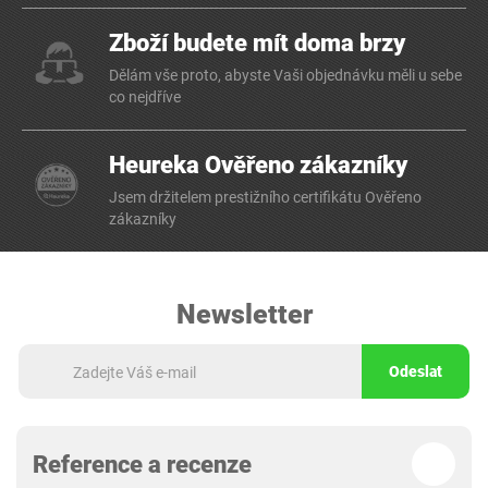
Zboží budete mít doma brzy
Dělám vše proto, abyste Vaši objednávku měli u sebe
co nejdříve
Heureka Ověřeno zákazníky
Jsem držitelem prestižního certifikátu Ověřeno
zákazníky
Newsletter
Odeslat
Reference a recenze