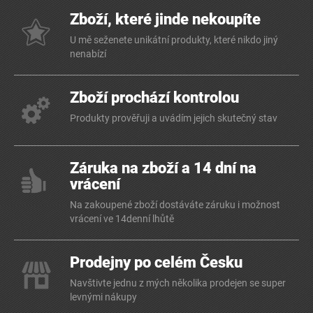
Zboží, které jinde nekoupíte
U mě seženete unikátní produkty, které nikdo jiný
nenabízí
Zboží prochází kontrolou
Produkty prověřuji a uvádím jejich skutečný stav
Záruka na zboží a 14 dní na
vrácení
Na zakoupené zboží dostáváte záruku i možnost
vrácení ve 14denní lhůtě
Prodejny po celém Česku
Navštivte jednu z mých několika prodejen se super
levnými nákupy