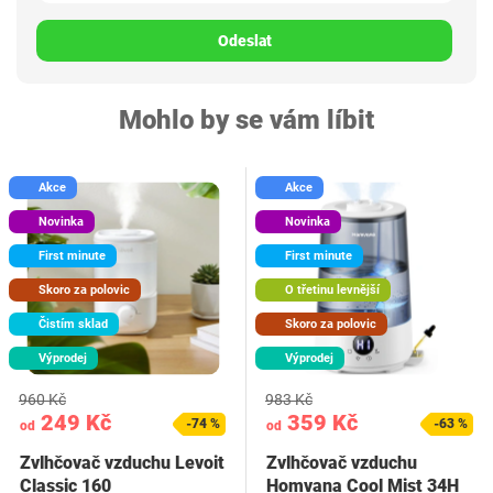
Odeslat
Mohlo by se vám líbit
Akce
Akce
Novinka
Novinka
First minute
First minute
Skoro za polovic
O třetinu levnější
Čistím sklad
Skoro za polovic
Výprodej
Výprodej
960 Kč
983 Kč
249 Kč
359 Kč
-74 %
-63 %
od
od
Zvlhčovač vzduchu Levoit
Zvlhčovač vzduchu
Classic 160
Homvana Cool Mist 34H