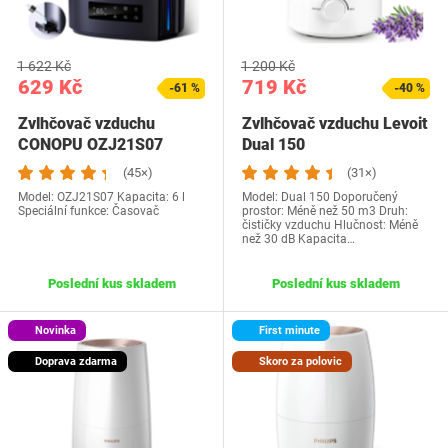
1 622 Kč
1 200 Kč
629 Kč
719 Kč
-61 %
-40 %
Zvlhčovač vzduchu
Zvlhčovač vzduchu Levoit
CONOPU OZJ21S07
Dual 150
(45×)
(31×)
Model: OZJ21S07 Kapacita: 6 l
Model: Dual 150 Doporučený
Speciální funkce: Časovač
prostor: Méně než 50 m3 Druh:
čističky vzduchu Hlučnost: Méně
než 30 dB Kapacita…
Poslední kus skladem
Poslední kus skladem
Novinka
First minute
Doprava zdarma
Skoro za polovic