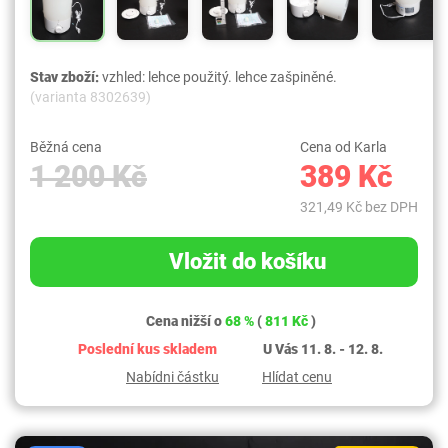
Stav zboží:
vzhled: lehce použitý. lehce zašpiněné.
(varianta 8302639)
Běžná cena
Cena od Karla
1 200 Kč
389 Kč
321,49 Kč bez DPH
Vložit do košíku
Cena nižší o
68 %
(
811 Kč
)
Poslední kus skladem
U Vás 11. 8. - 12. 8.
Nabídni částku
Hlídat cenu