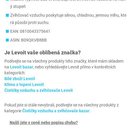
ý stupeň
Zvlhčovač vzduchu poskytuje silnou, chladnou, jemnou mlhu, kte
rá působí proti suchu.
EAN: 0810043375641
ASIN: B09QKVB8BB
Je
Levoit
vaše oblíbená značka?
Podívejte se na všechny produkty této značky, které mám skladem
na
Levoit bazar
, nebo vyhledávejte Levoit přímo v konkrétních
kategoriích:
Bílé zboží Levoit
Klima a topení Levoit
Čističky vzduchu a zvlhčovače Levoit
Pokud jste si stále nevybrali, podívejte se na všechny produkty z
kategorie
Čističky vzduchu a zvlhčovače bazar
.
Našli jste v ceně nebo popisu chybu?