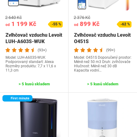
2 640 Kč
2 376 Kč
1 199 Kč
899 Kč
-55 %
-62 %
od
od
Zvlhčovač vzduchu Levoit
Zvlhčovač vzduchu Levoit
LUH-A603S-WUK
O451S
(93×)
(99+)
Model: ‎LUH-A603S-WUK
Model: O451S Doporučený prostor:
Podporovaný standart: Alexa
Méně než 50 m3 Druh: zvlhčovače
Rozměry produktu‎: 7,7 x 11,6 x
Hlučnost: Méně než 30 dB
11,3 cm
Kapacita vodní…
> 5 kusů skladem
> 5 kusů skladem
First minute