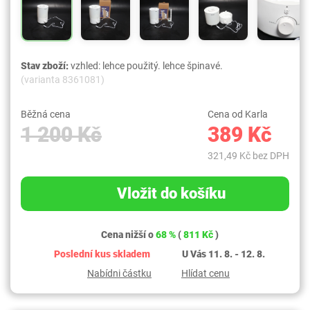
Stav zboží:
vzhled: lehce použitý. lehce špinavé.
(varianta 8361081)
Běžná cena
Cena od Karla
1 200 Kč
389 Kč
321,49 Kč bez DPH
Vložit do košíku
Cena nižší o
68 %
(
811 Kč
)
Poslední kus skladem
U Vás 11. 8. - 12. 8.
Nabídni částku
Hlídat cenu