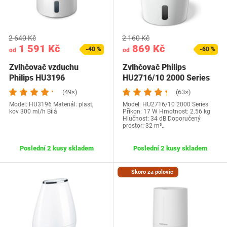
2 640 Kč
2 160 Kč
1 591 Kč
869 Kč
-40 %
-60 %
od
od
Zvlhčovač vzduchu
Zvlhčovač Philips
Philips HU3196
HU2716/10 2000 Series
(49×)
(63×)
Model: HU3196 Materiál: plast,
Model: HU2716/10 2000 Series
kov 300 ml/h Bílá
Příkon: 17 W Hmotnost: 2.56 kg
Hlučnost: 34 dB Doporučený
prostor: 32 m³…
Poslední 2 kusy skladem
Poslední 2 kusy skladem
Skoro za polovic