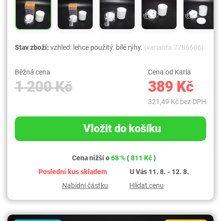
Stav zboží:
vzhled: lehce použitý. bílé rýhy.
(varianta 7786606)
Běžná cena
Cena od Karla
1 200 Kč
389 Kč
321,49 Kč bez DPH
Vložit do košíku
Cena nižší o
68 %
(
811 Kč
)
Poslední kus skladem
U Vás 11. 8. - 12. 8.
Nabídni částku
Hlídat cenu