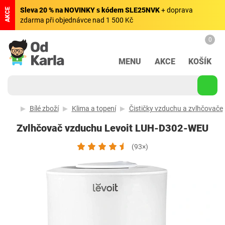
Sleva 20 % na NOVINKY s kódem SLE25NVK
+ doprava
AKCE
zdarma při objednávce nad 1 500 Kč
0
MENU
AKCE
KOŠÍK
Bílé zboží
Klima a topení
Čističky vzduchu a zvlhčovače
Zvlhčovač vzduchu Levoit LUH-D302-WEU
(93×)