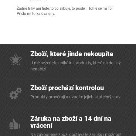
Žádné triky ani fígle, to co slibuje, to pošle... Tohle se mi líbí.
Přišlo mi to za dva dny.
Zboží, které jinde nekoupíte
U mě seženete unikátní produkty, které nikdo jiný
nenabízí
Zboží prochází kontrolou
Produkty prověřuji a uvádím jejich skutečný stav
Záruka na zboží a 14 dní na
vrácení
Na zakoupené zboží dostáváte záruku i možnost