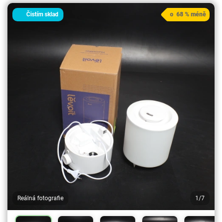
Čistím sklad
o 68 % méně
Reálná fotografie
1/7