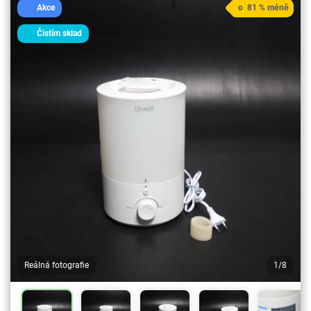
Akce
o 81 % méně
Čistím sklad
Reálná fotografie
1/8