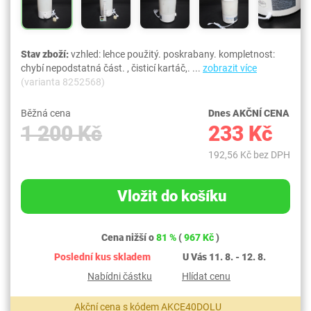
Stav zboží:
vzhled: lehce použitý. poskrabany. kompletnost:
chybí nepodstatná část. , čisticí kartáč,. ...
zobrazit více
(varianta 8252568)
Běžná cena
Dnes AKČNÍ CENA
1 200 Kč
233 Kč
192,56 Kč bez DPH
Vložit do košíku
Cena nižší o
81 %
(
967 Kč
)
Poslední kus skladem
U Vás 11. 8. - 12. 8.
Nabídni částku
Hlídat cenu
Akční cena s kódem AKCE40DOLU