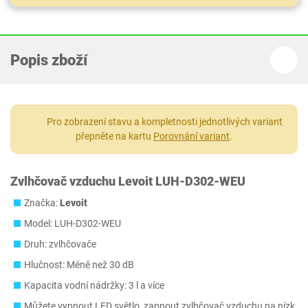
Popis zboží
Pro zobrazení stavu a kompletnosti jednotlivých variant
přepněte na kartu
Porovnání variant
.
Zvlhčovač vzduchu Levoit LUH-D302-WEU
Značka:
Levoit
Model: ‎LUH-D302-WEU
Druh: zvlhčovače
Hlučnost: Méně než 30 dB
Kapacita vodní nádržky: 3 l a více
Můžete vypnout LED světlo, zapnout zvlhčovač vzduchu na nízk