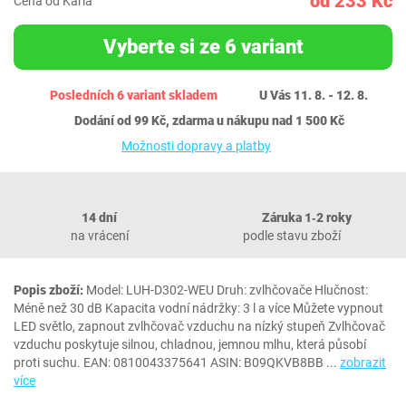
od 233 Kč
Cena od Karla
Vyberte si ze 6 variant
Posledních 6 variant skladem
U Vás 11. 8. - 12. 8.
Dodání od 99 Kč, zdarma u nákupu nad 1 500 Kč
Možnosti dopravy a platby
14 dní
Záruka 1‐2 roky
na vrácení
podle stavu zboží
Popis zboží:
Model: ‎LUH-D302-WEU Druh: zvlhčovače Hlučnost:
Méně než 30 dB Kapacita vodní nádržky: 3 l a více Můžete vypnout
LED světlo, zapnout zvlhčovač vzduchu na nízký stupeň Zvlhčovač
vzduchu poskytuje silnou, chladnou, jemnou mlhu, která působí
proti suchu. EAN: 0810043375641 ASIN: B09QKVB8BB
...
zobrazit
více