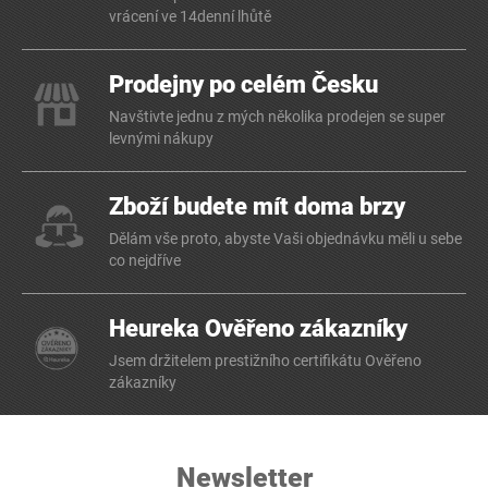
vrácení ve 14denní lhůtě
Prodejny po celém Česku
Navštivte jednu z mých několika prodejen se super
levnými nákupy
Zboží budete mít doma brzy
Dělám vše proto, abyste Vaši objednávku měli u sebe
co nejdříve
Heureka Ověřeno zákazníky
Jsem držitelem prestižního certifikátu Ověřeno
zákazníky
Newsletter