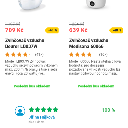
1 197 Kč
1 224 Kč
709 Kč
639 Kč
-41 %
-48 %
Zvlhčovač vzduchu
Zvlhčovač vzduchu
Beurer LB037W
Medisana 60066
(41×)
(16×)
Model: LB037W Zvlhčovač
Model: ‎60066 Nastavitelná cílová
vzduchu se zvlhčovacím výkonem
hodnota: pro dosažení
max. 200 ml/h pracuje tiše a šetří
požadované vlhkosti vzduchu lze
energii (cca 20 wattů) ve…
nastavit cílovou hodnotu mezi…
Poslední kus skladem
Poslední kus skladem
100 %
Jiřina Hájková
před 1 dnem