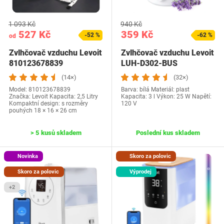
1 093 Kč
940 Kč
527 Kč
359 Kč
-52 %
-62 %
od
Zvlhčovač vzduchu Levoit
Zvlhčovač vzduchu Levoit
810123678839
LUH-D302-BUS
(14×)
(32×)
Model: 810123678839
Barva: bílá Materiál: plast
Značka: Levoit Kapacita: 2,5 Litry
Kapacita: 3 l Výkon: 25 W Napětí:
Kompaktní design: s rozměry
120 V
pouhých 18 × 16 × 26 cm
> 5 kusů skladem
Poslední kus skladem
Novinka
Skoro za polovic
Skoro za polovic
Výprodej
+2