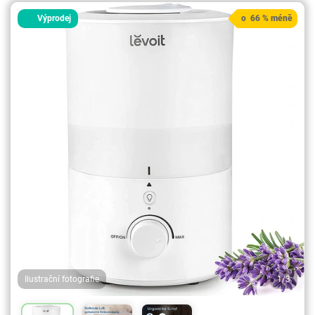
Výprodej
o 66 % méně
Ilustrační fotografie
1/3