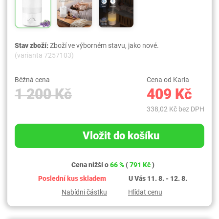
Stav zboží:
Zboží ve výborném stavu, jako nové.
(varianta 7257103)
Běžná cena
Cena od Karla
1 200 Kč
409 Kč
338,02 Kč bez DPH
Vložit do košíku
Cena nižší o
66 %
(
791 Kč
)
Poslední kus skladem
U Vás 11. 8. - 12. 8.
Nabídni částku
Hlídat cenu