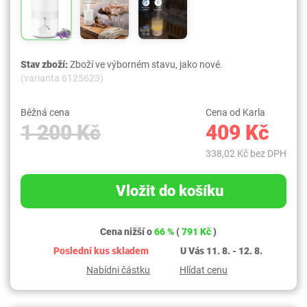
Stav zboží:
Zboží ve výborném stavu, jako nové.
(varianta 6125623)
Běžná cena
Cena od Karla
1 200 Kč
409 Kč
338,02 Kč bez DPH
Vložit do košíku
Cena nižší o
66 %
(
791 Kč
)
Poslední kus skladem
U Vás 11. 8. - 12. 8.
Nabídni částku
Hlídat cenu