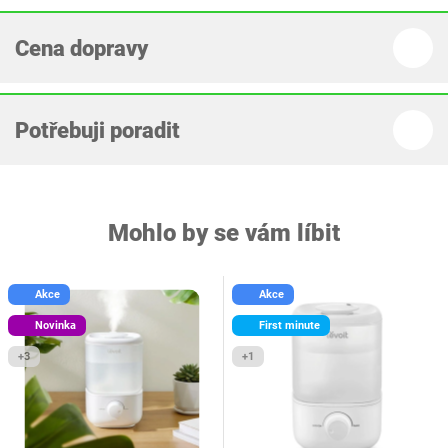
Cena dopravy
Potřebuji poradit
Mohlo by se vám líbit
Akce
Akce
Novinka
First minute
+3
+1