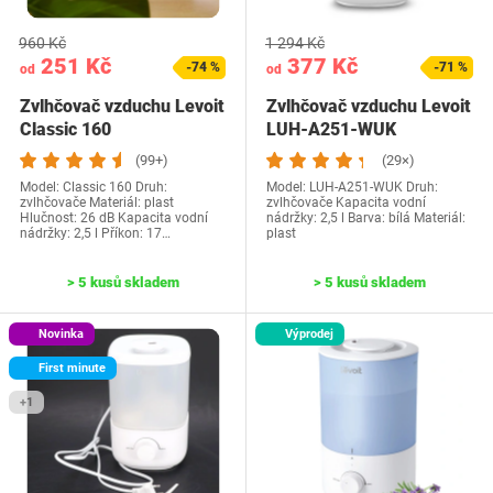
960 Kč
1 294 Kč
251 Kč
377 Kč
-74 %
-71 %
od
od
Zvlhčovač vzduchu Levoit
Zvlhčovač vzduchu Levoit
Classic 160
LUH-A251-WUK
(99+)
(29×)
Model: Classic 160 Druh:
Model: ‎LUH-A251-WUK Druh:
zvlhčovače Materiál: plast
zvlhčovače Kapacita vodní
Hlučnost: 26 dB Kapacita vodní
nádržky: 2,5 l Barva: bílá Materiál:
nádržky: 2,5 l Příkon: 17…
plast
> 5 kusů skladem
> 5 kusů skladem
Novinka
Výprodej
First minute
+1