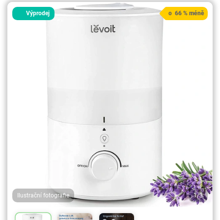
Výprodej
o 66 % méně
Ilustrační fotografie
1/3