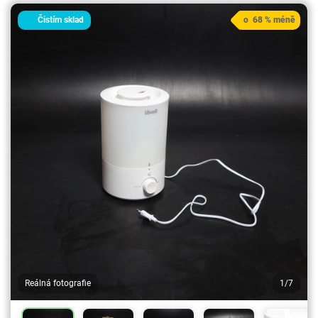
Čistím sklad
o 68 % méně
Reálná fotografie
1/7