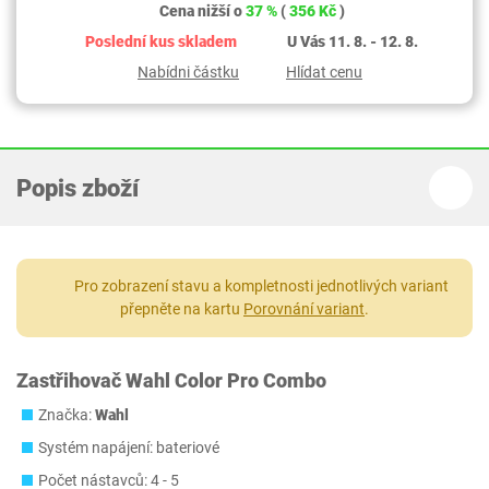
Cena nižší o
37 %
(
356 Kč
)
Poslední kus skladem
U Vás 11. 8. - 12. 8.
Nabídni částku
Hlídat cenu
Popis zboží
Pro zobrazení stavu a kompletnosti jednotlivých variant
přepněte na kartu
Porovnání variant
.
Zastřihovač Wahl Color Pro Combo
Značka:
Wahl
Systém napájení: bateriové
Počet nástavců: 4 - 5