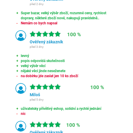
před 2 dny
Super bazar, velký výběr zboží, rozumné ceny, rychlost
dopravy, některé zboží nové, nakupuji pravidelně..
Nemám co bych napsal
100 %
Ověřený zákazník
před 3 dny
levný
popis odpovídá skutečnosti
velký výběr věcí
nějaké věci jinde neseženete
na dobírku jde zaslat jen 10 ks zboží
100 %
Miloš
před 5 dny
uživatelsky přívětivý eshop, solidní a rychlé jednání
nic
100 %
Ověřený zákazník