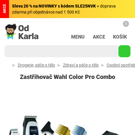
Sleva 20 % na NOVINKY s kódem SLE25NVK
+ doprava
AKCE
zdarma při objednávce nad 1 500 Kč
0
MENU
AKCE
KOŠÍK
Drogerie, péče o tělo
Zdraví a péče o tělo
Osobní spotřeb
Zastřihovač Wahl Color Pro Combo