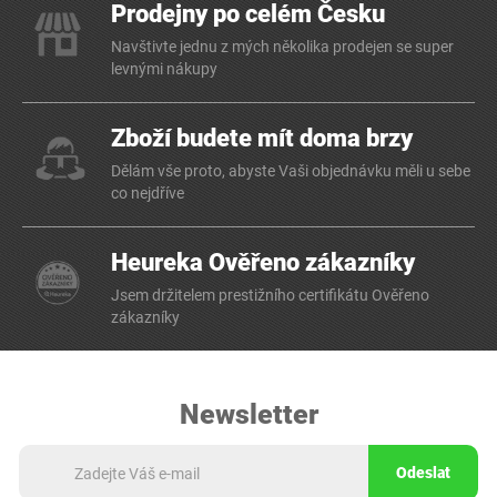
Prodejny po celém Česku
Navštivte jednu z mých několika prodejen se super
levnými nákupy
Zboží budete mít doma brzy
Dělám vše proto, abyste Vaši objednávku měli u sebe
co nejdříve
Heureka Ověřeno zákazníky
Jsem držitelem prestižního certifikátu Ověřeno
zákazníky
Newsletter
Odeslat