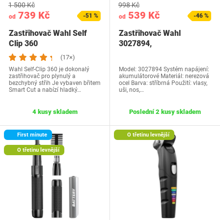
1 500 Kč
998 Kč
739 Kč
539 Kč
-51 %
-46 %
od
od
Zastřihovač Wahl Self
Zastřihovač Wahl
Clip 360
3027894,
(17×)
Wahl Self-Clip 360 je dokonalý
Model: 3027894 Systém napájení:
zastřihovač pro plynulý a
akumulátorové Materiál: nerezová
bezchybný střih Je vybaven břitem
ocel Barva: stříbrná Použití: vlasy,
Smart Cut a nabízí hladký…
uši, nos,…
4 kusy skladem
Poslední 2 kusy skladem
First minute
O třetinu levnější
O třetinu levnější