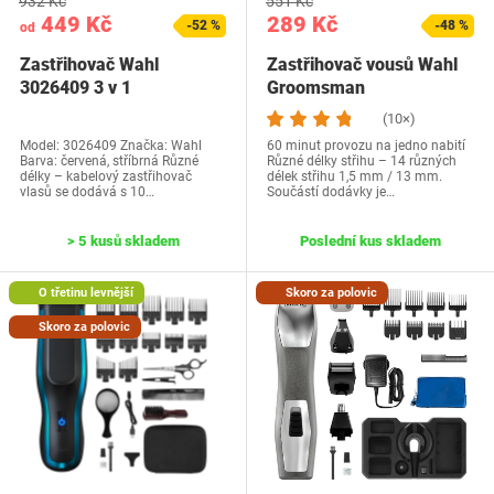
932 Kč
551 Kč
449 Kč
289 Kč
-52 %
-48 %
od
Zastřihovač Wahl
Zastřihovač vousů Wahl
3026409 3 v 1
Groomsman
(10×)
Model: 3026409 Značka: Wahl
60 minut provozu na jedno nabití
Barva: červená, stříbrná Různé
Různé délky střihu – 14 různých
délky – kabelový zastřihovač
délek střihu 1,5 mm / 13 mm.
vlasů se dodává s 10…
Součástí dodávky je…
> 5 kusů skladem
Poslední kus skladem
O třetinu levnější
Skoro za polovic
Skoro za polovic