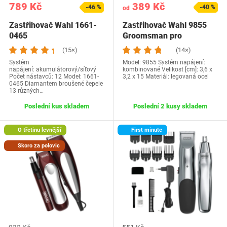
789 Kč
389 Kč
-46 %
-40 %
od
Zastřihovač Wahl 1661-
Zastřihovač Wahl 9855
0465
Groomsman pro
(15×)
(14×)
Systém
Model: 9855 Systém napájení:
napájení: akumulátorový/síťový
kombinované Velikost [cm]: 3,6 x
Počet nástavců: 12 Model: 1661-
3,2 x 15 Materiál: legovaná ocel
0465 Diamantem broušené čepele
13 různých…
Poslední kus skladem
Poslední 2 kusy skladem
O třetinu levnější
First minute
Skoro za polovic