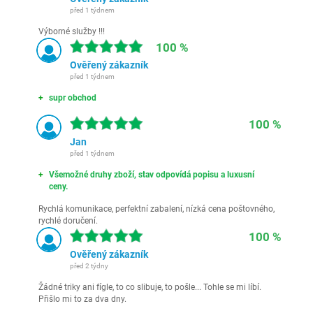
před 1 týdnem
Výborné služby !!!
100 %
Ověřený zákazník
před 1 týdnem
supr obchod
100 %
Jan
před 1 týdnem
Všemožné druhy zboží, stav odpovídá popisu a luxusní
ceny.
Rychlá komunikace, perfektní zabalení, nízká cena poštovného,
rychlé doručení.
100 %
Ověřený zákazník
před 2 týdny
Žádné triky ani fígle, to co slibuje, to pošle... Tohle se mi líbí.
Přišlo mi to za dva dny.