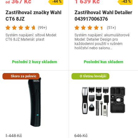
367 Kč
1 639 Kč
-44 %
-43 %
od
Zastřihovač značky Wahl
Zastřihovač Wahl Detailer
CT6 8JZ
043917006376
(99+)
(51×)
Systém napájení: síťové Model:
Systém napájení: akumulátorové
CT6 8JZ Materiál: plast
Model: Detailer Design pro
každodenní použití v rušném
holičství nebo salonu…
Poslední 2 kusy skladem
Poslední kus skladem
Skoro za polovic
O třetinu levnější
1 448 Kč
646 Kč