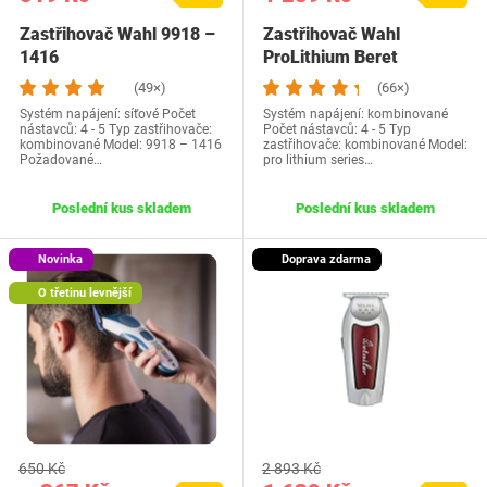
Zastřihovač Wahl 9918 –
Zastřihovač Wahl
1416
ProLithium Beret
(49×)
(66×)
Systém napájení: síťové Počet
Systém napájení: kombinované
nástavců: 4 - 5 Typ zastřihovače:
Počet nástavců: 4 - 5 Typ
kombinované Model: 9918 – 1416
zastřihovače: kombinované Model:
Požadované…
pro lithium series…
Poslední kus skladem
Poslední kus skladem
Novinka
Doprava zdarma
O třetinu levnější
650 Kč
2 893 Kč