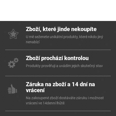
Zboží, které jinde nekoupíte
U mě seženete unikátní produkty, které nikdo jiný
nenabízí
Zboží prochází kontrolou
Produkty prověřuji a uvádím jejich skutečný stav
Záruka na zboží a 14 dní na
vrácení
Na zakoupené zboží dostáváte záruku i možnost
vrácení ve 14denní lhůtě