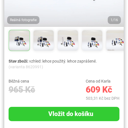
Reálná fotografie
1/16
Stav zboží:
vzhled: lehce použitý. lehce zaprášené.
(varianta 8620991)
Běžná cena
Cena od Karla
965 Kč
609 Kč
503,31 Kč bez DPH
Vložit do košíku