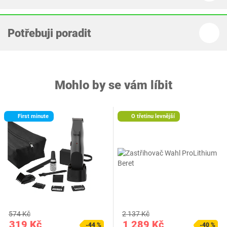
Potřebuji poradit
Mohlo by se vám líbit
First minute
O třetinu levnější
574 Kč
2 137 Kč
319 Kč
1 289 Kč
-44 %
-40 %