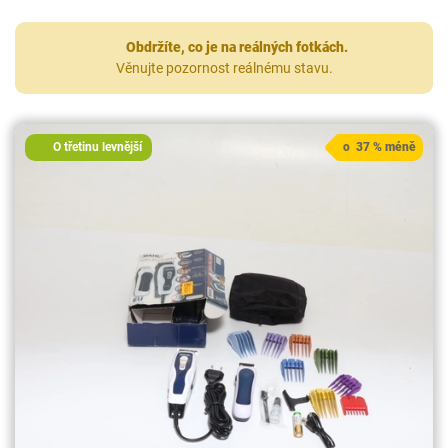
Obdržíte, co je na reálných fotkách.
Věnujte pozornost reálnému stavu.
O třetinu levnější
o 37 % méně