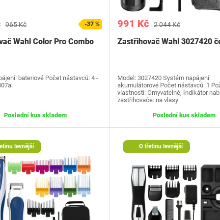
č
991 Kč
965 Kč
-37 %
2 044 Kč
vač Wahl Color Pro Combo
Zastřihovač Wahl 3027420 č
jení: bateriové Počet nástavců: 4 -
Model: 3027420 Systém napájení:
307a
akumulátorové Počet nástavců: 1 P
vlastnosti: Omyvatelné, Indikátor nab
zastřihovače: na vlasy
Poslední kus skladem
Poslední kus skladem
etinu levnější
O třetinu levnější