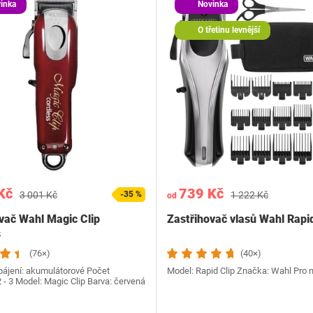
inka
Novinka
O třetinu levnější
Kč
739 Kč
3 001 Kč
-35 %
1 222 Kč
od
vač Wahl Magic Clip
Zastřihovač vlasů Wahl Rapid
s
(76×)
(40×)
ájení: akumulátorové Počet
Model: Rapid Clip Značka: Wahl Pro
 - 3 Model: Magic Clip Barva: červená