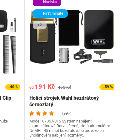
Novinka
First minute
+2
191 Kč
-40 %
465 Kč
-59 %
od
 Clip
Holící strojek Wahl bezdrátový
černozlatý
(99+)
 muže
Model: 07057-016 Systém napájení:
akumulátorové Barva: černá, zlatá Akumulátor
Ni-MH - 45 minut bezdrátového provozu při
8hodinovém nabíjení Rozměry:…