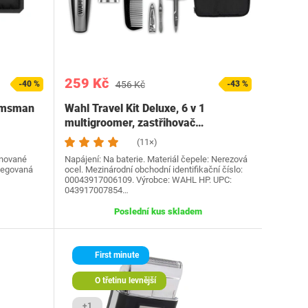
259 Kč
-40 %
456 Kč
-43 %
omsman
Wahl Travel Kit Deluxe, 6 v 1
multigroomer, zastřihovač…
(11×)
inované
Napájení: Na baterie. Materiál čepele: Nerezová
 legovaná
ocel. Mezinárodní obchodní identifikační číslo:
00043917006109. Výrobce: WAHL HP. UPC:
043917007854…
Poslední kus skladem
First minute
O třetinu levnější
+1