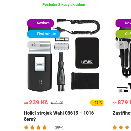
Poslední 2 kusy skladem
Novinka
Nov
First minute
O tř
+2
+1
239 Kč
879 
418 Kč
-43 %
od
od
Holicí strojek Wahl 03615 – 1016
Zastřih
černý
(99+)