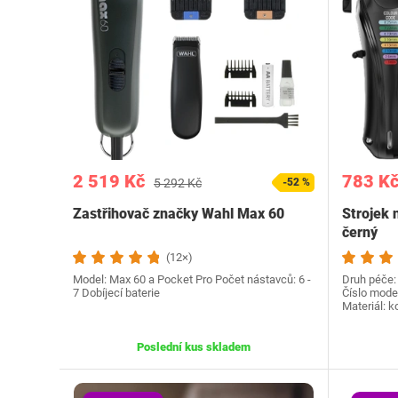
2 519 Kč
783 K
5 292 Kč
-52 %
Zastřihovač značky Wahl Max 60
Strojek 
černý
(12×)
Model: Max 60 a Pocket Pro Počet nástavců: 6 -
Druh péče: 
7 Dobíjecí baterie
Číslo mode
Materiál: 
Poslední kus skladem