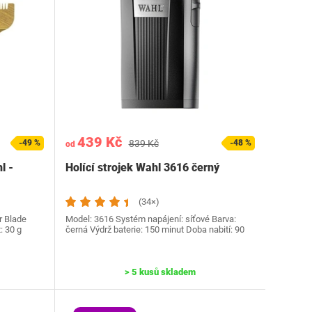
439 Kč
-49 %
839 Kč
-48 %
od
l -
Holící strojek Wahl 3616 černý
(34×)
r Blade
Model: 3616 Systém napájení: síťové Barva:
: 30 g
černá Výdrž baterie: 150 minut Doba nabití: 90
> 5 kusů skladem