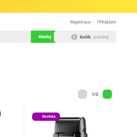
Registrace
Přihlášení
Hledej
Košík
prázdný
0
1/2
Novinka