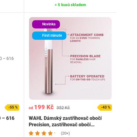
> 5 kusů skladem
Novinka
First minute
199 Kč
-55 %
352 Kč
-43 %
od
0 – 616
WAHL Dámský zastřihovač obočí
Precision, zastřihovač obočí…
(20×)