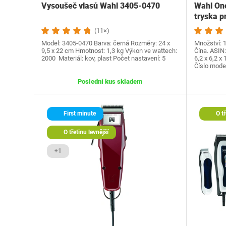
Vysoušeč vlasů Wahl 3405-0470
Wahl One
tryska p
(11×)
Model: 3405-0470 Barva: černá Rozměry: 24 x
Množství: 
9,5 x 22 cm Hmotnost: 1,3 kg Výkon ve wattech:
Čína. ASI
2000 Materiál: kov, plast Počet nastavení: 5
6,2 x 6,2 x
Číslo mod
Poslední kus skladem
First minute
O tř
O třetinu levnější
+1