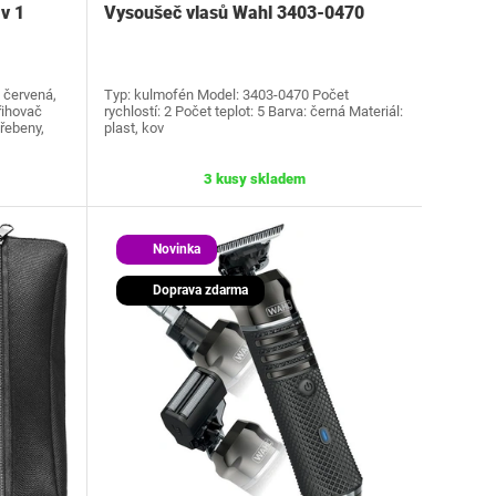
v 1
Vysoušeč vlasů Wahl 3403-0470
 červená,
Typ: kulmofén Model: 3403-0470 Počet
řihovač
rychlostí: 2 Počet teplot: 5 Barva: černá Materiál:
řebeny,
plast, kov
3 kusy skladem
Novinka
Doprava zdarma