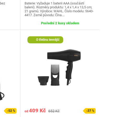
 bez
Baterie: Vyžaduje 1 baterii AAA (součástí
balení). Rozměry produktu: 1,4 x 1,4 x 13,5 cm;
21 gramů. Výrobce: WAHL. Číslo modelu: 5640-
4417. Země původu: Čína.…
Poslední 2 kusy skladem
O třetinu levnější
409 Kč
-52 %
652 Kč
-37 %
od