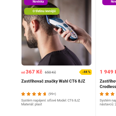
Novinka
Nov
O třetinu levnější
367 Kč
1 949 
650 Kč
-44 %
od
Zastřihovač značky Wahl CT6 8JZ
Zastřiho
Crodles
(99+)
Systém napájení: síťové Model: CT6 8JZ
Systém nap
Materiál: plast
nástavců: 2