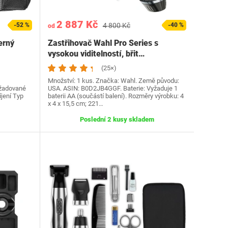
2 887 Kč
-52 %
4 800 Kč
-40 %
od
erný
Zastřihovač Wahl Pro Series s
vysokou viditelností, břit…
(25×)
Množství: 1 kus. Značka: Wahl. Země původu:
ožadované
USA. ASIN: B0D2JB4GGF. Baterie: Vyžaduje 1
íjení Typ
baterii AA (součástí balení). Rozměry výrobku: 4
x 4 x 15,5 cm; 221…
Poslední 2 kusy skladem