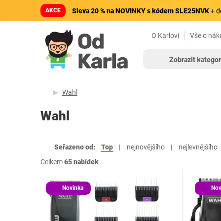
AKCE
Sleva 20 % na NOVINKY s kódem SLE25NVK
+ d
O Karlovi
Vše o nák
Zobrazit kategor
Wahl
Wahl
Seřazeno od:
Top
nejnovějšího
nejlevnějšího
Celkem
65 nabídek
Novinka
Nov