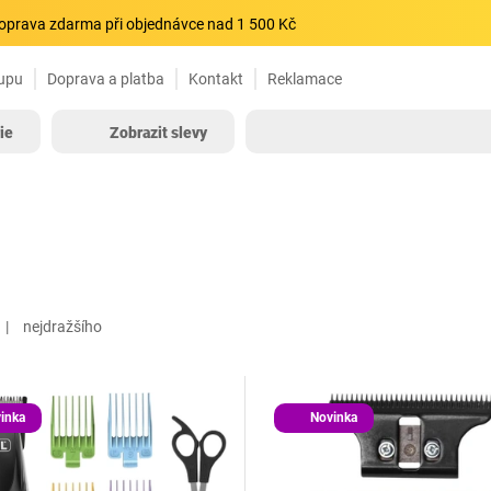
oprava zdarma při objednávce nad 1 500 Kč
upu
Doprava a platba
Kontakt
Reklamace
ie
Zobrazit slevy
nejdražšího
inka
Novinka