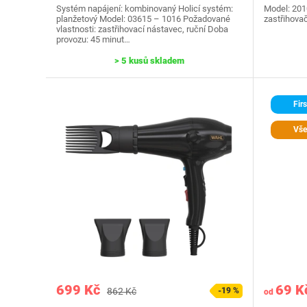
Systém napájení: kombinovaný Holicí systém:
Model: 201
planžetový Model: 03615 – 1016 Požadované
zastřihovač
vlastnosti: zastřihovací nástavec, ruční Doba
provozu: 45 minut…
> 5 kusů skladem
Firs
Vše
699 Kč
69 K
862 Kč
-19 %
od