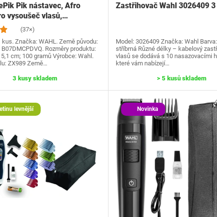
Pik Pik nástavec, Afro
Zastřihovač Wahl 3026409 3 
ro vysoušeč vlasů,…
(37×)
1 kus. Značka: WAHL. Země původu:
Model: 3026409 Značka: Wahl Barva:
N: B07DMCPDVQ. Rozměry produktu:
stříbrná Různé délky – kabelový zast
 15,1 cm; 100 gramů Výrobce: Wahl.
vlasů se dodává s 10 nasazovacími h
elu: ZX989 Země…
které vám nabízejí…
3 kusy skladem
> 5 kusů skladem
etinu levnější
Novinka