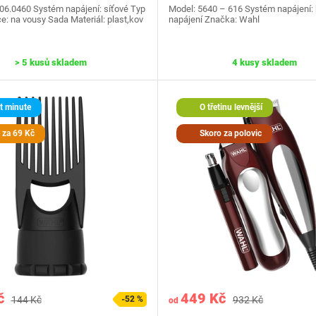
06.0460 Systém napájení: síťové Typ
Model: 5640 – 616 Systém napájení:
e: na vousy Sada Materiál: plast,kov
napájení Značka: Wahl
> 5 kusů skladem
4 kusy skladem
t minute
O třetinu levnější
 za 69 Kč
Skoro za polovic
č
449 Kč
144 Kč
-52 %
932 Kč
od