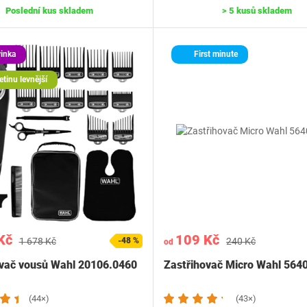
Poslední kus skladem
> 5 kusů skladem
inka
First minute
etinu levnější
Kč
109 Kč
1 678 Kč
-48 %
240 Kč
od
ovač vousů Wahl 20106.0460
Zastřihovač Micro Wahl 564
(44×)
(43×)