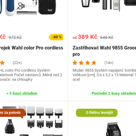
Kč
389 Kč
972 Kč
-60 %
646 Kč
od
trojek Wahl color Pro cordless
Zastřihovač Wahl 9855 Gro
pro
(22×)
(14×)
L color Pro cordless Systém
Model: 9855 Systém napájení: komb
bateriové Počet nástavců: Méně než 2
Velikost [cm]: 3,6 x 3,2 x 15 Materiál:
hovače: na chloupky
ocel
> 5 kusů skladem
Poslední 2 kusy skladem
o za polovic
O třetinu levnější