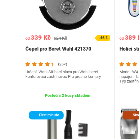
339 Kč
389 
624 Kč
-46 %
od
od
Čepel pro Beret Wahl 421370
Holící s
(26×)
Určení: Wahl Stříhací hlava pro Wahl beret
Model: WAH
konturovací zastřihovač Pro přesné kontury
napájení: 
Typ zastři
Poslední 2 kusy skladem
First minute
Skor