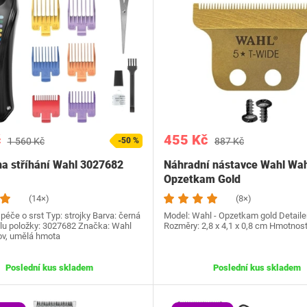
č
455 Kč
1 560 Kč
-50 %
887 Kč
na stříhání Wahl 3027682
Náhradní nástavce Wahl Wah
Opzetkam Gold
(14×)
(8×)
péče o srst Typ: strojky Barva: černá
Model: Wahl - Opzetkam gold Detaile
lu položky: ‎3027682 Značka: Wahl
Rozměry: 2,8 x 4,1 x 0,8 cm Hmotnost
kov, umělá hmota
Poslední kus skladem
Poslední kus skladem