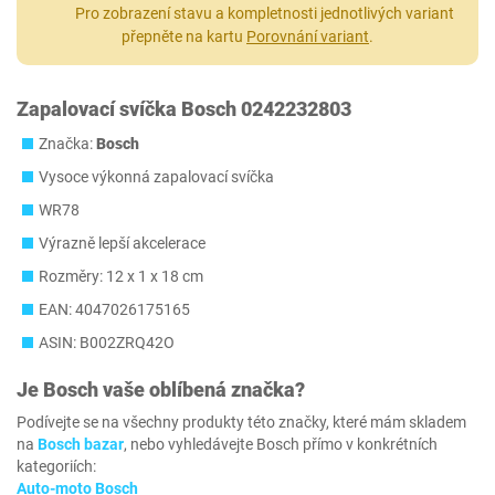
Pro zobrazení stavu a kompletnosti jednotlivých variant
přepněte na kartu
Porovnání variant
.
Zapalovací svíčka Bosch 0242232803
Značka:
Bosch
Vysoce výkonná zapalovací svíčka
WR78
Výrazně lepší akcelerace
Rozměry: 12 x 1 x 18 cm
EAN: 4047026175165
ASIN: B002ZRQ42O
Je
Bosch
vaše oblíbená značka?
Podívejte se na všechny produkty této značky, které mám skladem
na
Bosch bazar
, nebo vyhledávejte Bosch přímo v konkrétních
kategoriích:
Auto-moto Bosch