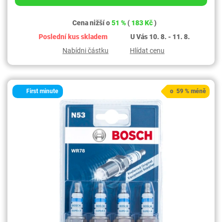
Cena nižší o
51 %
(
183 Kč
)
Poslední kus skladem
U Vás 10. 8. - 11. 8.
Nabídni částku
Hlídat cenu
First minute
o 59 % méně