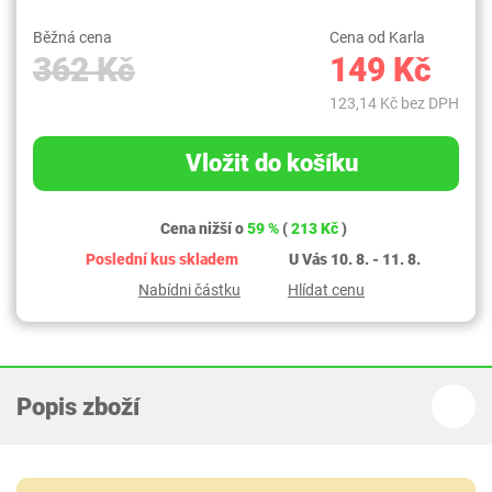
Běžná cena
Cena od Karla
362 Kč
149 Kč
123,14 Kč bez DPH
Vložit do košíku
Cena nižší o
59 %
(
213 Kč
)
Poslední kus skladem
U Vás 10. 8. - 11. 8.
Nabídni částku
Hlídat cenu
Popis zboží