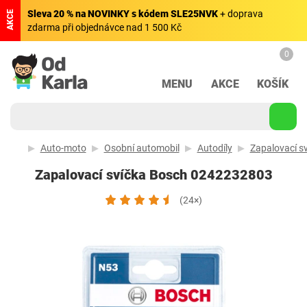
Sleva 20 % na NOVINKY s kódem SLE25NVK
+ doprava
AKCE
zdarma při objednávce nad 1 500 Kč
0
MENU
AKCE
KOŠÍK
Auto-moto
Osobní automobil
Autodíly
Zapalovací sv
Zapalovací svíčka Bosch 0242232803
(24×)