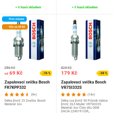
> 5 kusů skladem
> 5 kusů skladem
First minute
Vše za 69 Kč
286 Kč
424 Kč
69 Kč
179 Kč
-76 %
-58 %
od
Zapalovací svíčka Bosch
Zapalovací svíčka Bosch
FR7KPP332
VR7SI332S
(9×)
(14×)
Délka [mm]: 25 Značka: Bosch
Délka cca [mm]: 90 Průměr vlákna
Materiál: kov
[mm]: 26,5 Model: VR7SI332S
Materiál: kov Číslo dílu OEM:
‎DACIA 224019133R,…