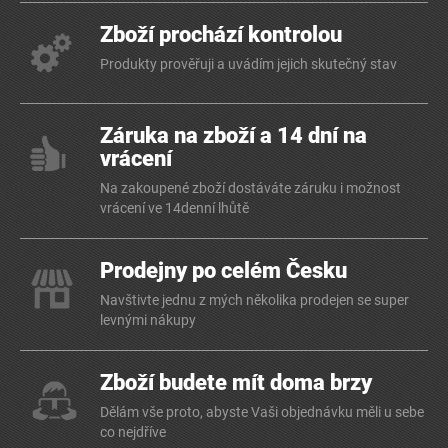
Zboží prochází kontrolou
Produkty prověřuji a uvádím jejich skutečný stav
Záruka na zboží a 14 dní na
vrácení
Na zakoupené zboží dostáváte záruku i možnost
vrácení ve 14denní lhůtě
Prodejny po celém Česku
Navštivte jednu z mých několika prodejen se super
levnými nákupy
Zboží budete mít doma brzy
Dělám vše proto, abyste Vaši objednávku měli u sebe
co nejdříve