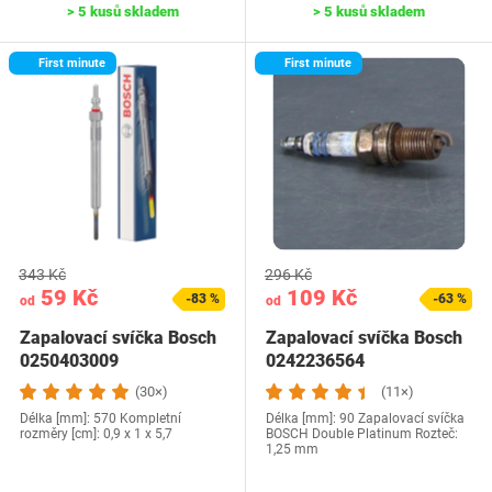
> 5 kusů skladem
> 5 kusů skladem
First minute
First minute
343 Kč
296 Kč
59 Kč
109 Kč
-83 %
-63 %
od
od
Zapalovací svíčka Bosch
Zapalovací svíčka Bosch
0250403009
0242236564
(30×)
(11×)
Délka [mm]: 570 Kompletní
Délka [mm]: 90 Zapalovací svíčka
rozměry [cm]: 0,9 x 1 x 5,7
BOSCH Double Platinum Rozteč:
1,25 mm