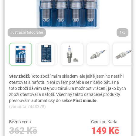
Ilustrační fotografie
1/5
Stav zboží:
Toto zboží mám skladem, ale ještě jsem ho nestihl
otestovat a nafotit. Není ovšem potřeba se ničeho bát. I na
toto zboží dávám stejnou záruku a možnost vrácení, jako bych
zboží otestoval a nafotil. Všechny takto označené produkty
přesouvám automaticky do sekce
First minute
.
(varianta 7448378)
Běžná cena
Cena od Karla
362 Kč
149 Kč