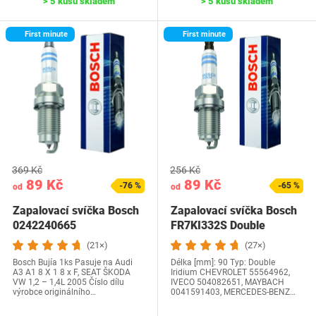
> 5 kusů skladem
> 5 kusů skladem
First minute
First minute
369 Kč
256 Kč
89 Kč
89 Kč
-76 %
-65 %
od
od
Zapalovací svíčka Bosch
Zapalovací svíčka Bosch
0242240665
FR7KI332S Double
(21×)
(27×)
Bosch Bujía 1ks Pasuje na Audi
Délka [mm]: 90 Typ: Double
A3 A1 8 X 1 8 x F, SEAT ŠKODA
Iridium CHEVROLET 55564962,
VW 1,2 – 1,4L 2005 Číslo dílu
IVECO 504082651, MAYBACH
výrobce originálního…
0041591403, MERCEDES-BENZ…