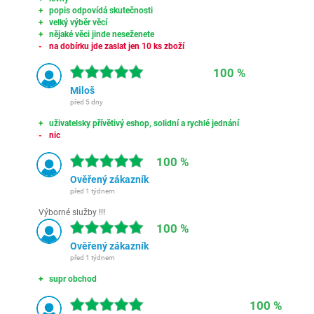
popis odpovídá skutečnosti
velký výběr věcí
nějaké věci jinde neseženete
na dobírku jde zaslat jen 10 ks zboží
100 %
Miloš
před 5 dny
uživatelsky přívětivý eshop, solidní a rychlé jednání
nic
100 %
Ověřený zákazník
před 1 týdnem
Výborné služby !!!
100 %
Ověřený zákazník
před 1 týdnem
supr obchod
100 %