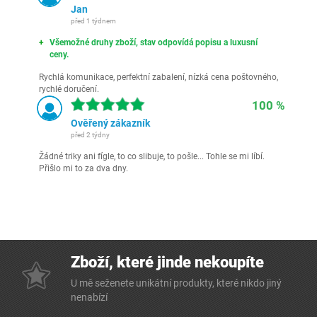
Jan
před 1 týdnem
Všemožné druhy zboží, stav odpovídá popisu a luxusní
ceny.
Rychlá komunikace, perfektní zabalení, nízká cena poštovného,
rychlé doručení.
100 %
Ověřený zákazník
před 2 týdny
Žádné triky ani fígle, to co slibuje, to pošle... Tohle se mi líbí.
Přišlo mi to za dva dny.
Zboží, které jinde nekoupíte
U mě seženete unikátní produkty, které nikdo jiný
nenabízí