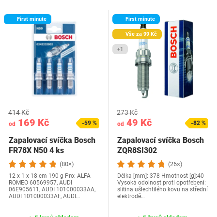
First minute
First minute
Vše za 99 Kč
+1
414 Kč
273 Kč
169 Kč
49 Kč
-59 %
-82 %
od
od
Zapalovací svíčka Bosch
Zapalovací svíčka Bosch
FR78X N50 4 ks
ZQR8SI302
(80×)
(26×)
‎12 x 1 x 18 cm ‎190 g Pro: ‎ALFA
Délka [mm]: 378 Hmotnost [g]:40
ROMEO 60569957, AUDI
Vysoká odolnost proti opotřebení:
06E905611, AUDI 101000033AA,
slitina ušlechtilého kovu na střední
AUDI 101000033AF, AUDI…
elektrodě…