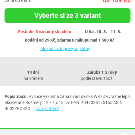
od 149 Kč
Cena od Karla
Vyberte si ze 3 variant
Poslední 3 varianty skladem
U Vás 10. 8. - 11. 8.
Dodání od 29 Kč, zdarma u nákupu nad 1 500 Kč
Možnosti dopravy a platby
14 dní
Záruka 1‐2 roky
na vrácení
podle stavu zboží
Popis zboží:
Vysoce výkonná zapalovací svíčka WR78 Výrazně lepší
akcelerace Rozměry: 12 x 1 x 18 cm EAN: 4047026175165 ASIN:
B002ZRQ42O
...
zobrazit více