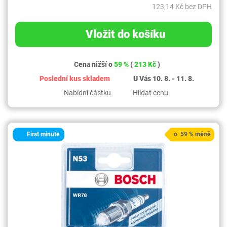
123,14 Kč bez DPH
Vložit do košíku
Cena nižší o
59 %
(
213 Kč
)
Poslední kus skladem
U Vás 10. 8. - 11. 8.
Nabídni částku
Hlídat cenu
First minute
o 59 % méně