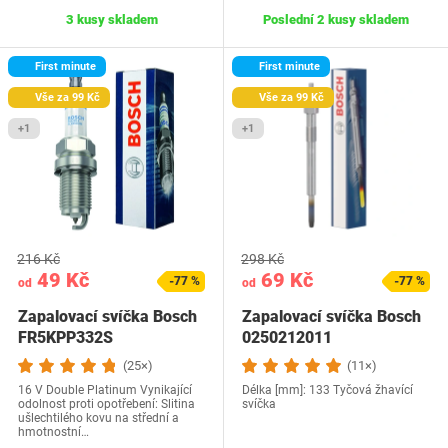
3 kusy skladem
Poslední 2 kusy skladem
First minute
First minute
Vše za 99 Kč
Vše za 99 Kč
+1
+1
216 Kč
298 Kč
49 Kč
69 Kč
-77 %
-77 %
od
od
Zapalovací svíčka Bosch
Zapalovací svíčka Bosch
FR5KPP332S
0250212011
(25×)
(11×)
16 V Double Platinum Vynikající
Délka [mm]: 133 Tyčová žhavící
odolnost proti opotřebení: Slitina
svíčka
ušlechtilého kovu na střední a
hmotnostní…