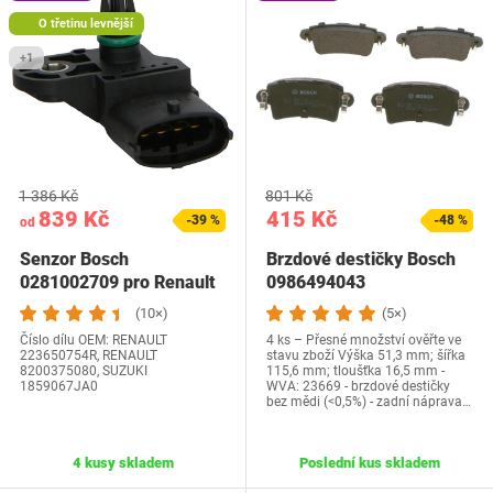
O třetinu levnější
+1
1 386 Kč
801 Kč
839 Kč
415 Kč
-39 %
-48 %
od
Senzor Bosch
Brzdové destičky Bosch
0281002709 pro Renault
0986494043
a další
(10×)
(5×)
Číslo dílu OEM: ‎RENAULT
4 ks – Přesné množství ověřte ve
223650754R, RENAULT
stavu zboží Výška 51,3 mm; šířka
8200375080, SUZUKI
115,6 mm; tloušťka 16,5 mm -
1859067JA0
WVA: 23669 - brzdové destičky
bez mědi (<0,5%) - zadní náprava…
4 kusy skladem
Poslední kus skladem