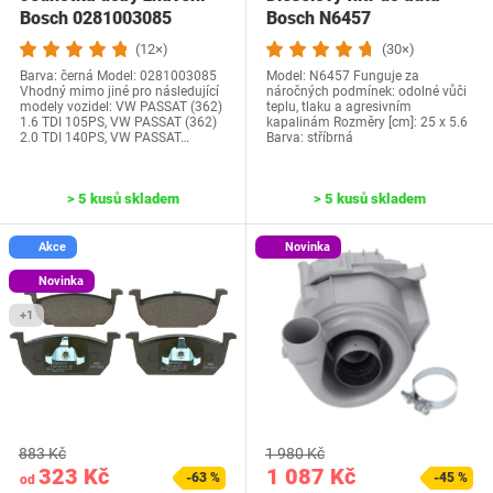
Bosch 0281003085
Bosch N6457
(12×)
(30×)
Barva: černá Model: 0281003085
Model: N6457 Funguje za
Vhodný mimo jiné pro následující
náročných podmínek: odolné vůči
modely vozidel: VW PASSAT (362)
teplu, tlaku a agresivním
1.6 TDI 105PS, VW PASSAT (362)
kapalinám Rozměry [cm]: 25 x 5.6
2.0 TDI 140PS, VW PASSAT…
Barva: stříbrná
> 5 kusů skladem
> 5 kusů skladem
Akce
Novinka
Novinka
+1
883 Kč
1 980 Kč
323 Kč
1 087 Kč
-63 %
-45 %
od