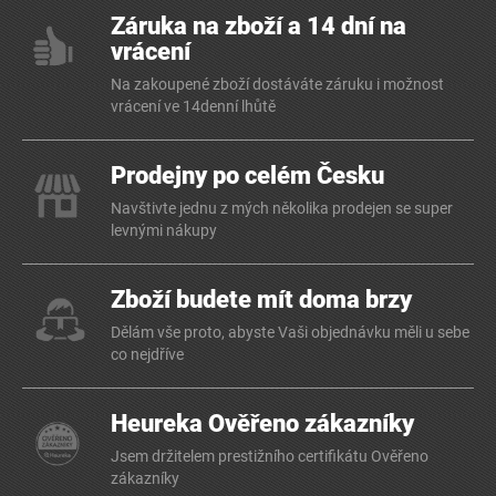
Záruka na zboží a 14 dní na
vrácení
Na zakoupené zboží dostáváte záruku i možnost
vrácení ve 14denní lhůtě
Prodejny po celém Česku
Navštivte jednu z mých několika prodejen se super
levnými nákupy
Zboží budete mít doma brzy
Dělám vše proto, abyste Vaši objednávku měli u sebe
co nejdříve
Heureka Ověřeno zákazníky
Jsem držitelem prestižního certifikátu Ověřeno
zákazníky