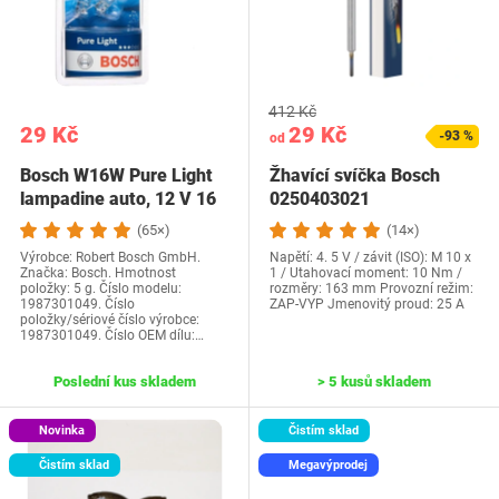
412 Kč
29 Kč
29 Kč
-93 %
od
Bosch W16W Pure Light
Žhavící svíčka Bosch
lampadine auto, 12 V 16
0250403021
W W2,1x9,5d,…
(65×)
(14×)
Výrobce: Robert Bosch GmbH.
Napětí: 4. 5 V / závit (ISO): M 10 x
Značka: Bosch. Hmotnost
1 / Utahovací moment: 10 Nm /
položky: 5 g. Číslo modelu:
rozměry: 163 mm Provozní režim:
1987301049. Číslo
ZAP-VYP Jmenovitý proud: 25 A
položky/sériové číslo výrobce:
1987301049. Číslo OEM dílu:…
Poslední kus skladem
> 5 kusů skladem
Novinka
Čistím sklad
Čistím sklad
Megavýprodej