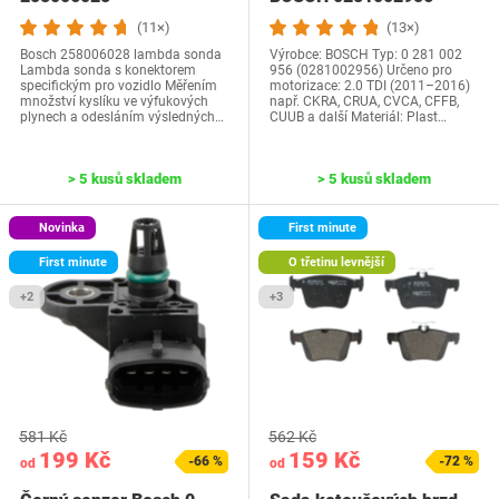
(11×)
(13×)
Bosch 258006028 lambda sonda
Výrobce: BOSCH Typ: 0 281 002
Lambda sonda s konektorem
956 (0281002956) Určeno pro
specifickým pro vozidlo Měřením
motorizace: 2.0 TDI (2011–2016)
množství kyslíku ve výfukových
např. CKRA, CRUA, CVCA, CFFB,
plynech a odesláním výsledných…
CUUB a další Materiál: Plast…
> 5 kusů skladem
> 5 kusů skladem
Novinka
First minute
First minute
O třetinu levnější
+2
+3
581 Kč
562 Kč
199 Kč
159 Kč
-66 %
-72 %
od
od