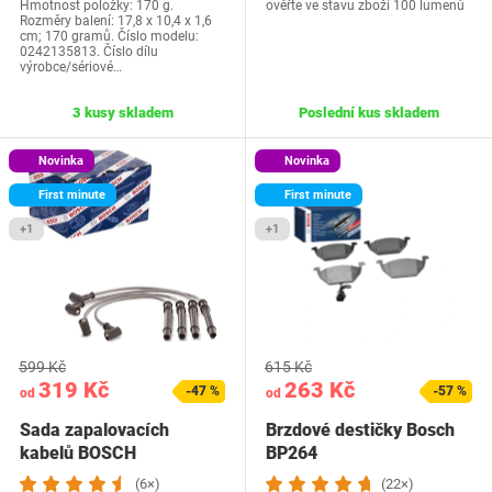
Hmotnost položky: 170 g.
ověřte ve stavu zboží 100 lumenů
Rozměry balení: 17,8 x 10,4 x 1,6
cm; 170 gramů. Číslo modelu:
0242135813. Číslo dílu
výrobce/sériové…
3 kusy skladem
Poslední kus skladem
Novinka
Novinka
First minute
First minute
+1
+1
599 Kč
615 Kč
319 Kč
263 Kč
-47 %
-57 %
od
od
Sada zapalovacích
Brzdové destičky Bosch
kabelů BOSCH
BP264
F00099C602
(6×)
(22×)