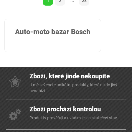
1
2
...
28
Auto-moto bazar Bosch
Zboží, které jinde nekoupíte
U mě seženete unikátní produkty, které nikdo jiný
nenabízí
Zboží prochází kontrolou
Produkty prověřuji a uvádím jejich skutečný stav