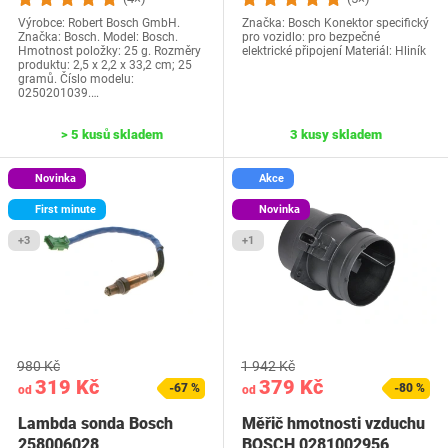
Výrobce: Robert Bosch GmbH.
Značka: Bosch Konektor specifický
Značka: Bosch. Model: Bosch.
pro vozidlo: pro bezpečné
Hmotnost položky: 25 g. Rozměry
elektrické připojení Materiál: Hliník
produktu: 2,5 x 2,2 x 33,2 cm; 25
gramů. Číslo modelu:
0250201039.…
> 5 kusů skladem
3 kusy skladem
Novinka
Akce
First minute
Novinka
+3
+1
980 Kč
1 942 Kč
319 Kč
379 Kč
-67 %
-80 %
od
od
Lambda sonda Bosch
Měřič hmotnosti vzduchu
258006028
BOSCH 0281002956