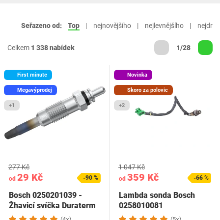
Seřazeno od:
Top
nejnovějšího
nejlevnějšího
nejdraž
Celkem
1 338 nabídek
1/28
First minute
Novinka
Megavýprodej
Skoro za polovic
+1
+2
277 Kč
1 047 Kč
29 Kč
359 Kč
-90 %
-66 %
od
od
Bosch 0250201039 -
Lambda sonda Bosch
Žhavicí svíčka Duraterm
0258010081
- Kartonová…
(4×)
(5×)