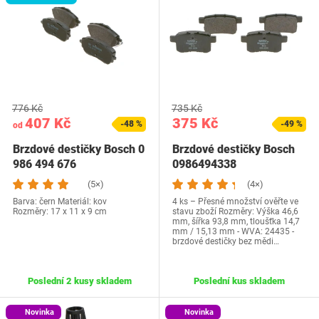
776 Kč
735 Kč
407 Kč
375 Kč
-48 %
-49 %
od
Brzdové destičky Bosch 0
Brzdové destičky Bosch
986 494 676
0986494338
(5×)
(4×)
Barva: čern Materiál: kov
4 ks – Přesné množství ověřte ve
Rozměry: ‎17 x 11 x 9 cm
stavu zboží Rozměry: Výška 46,6
mm, šířka 93,8 mm, tloušťka 14,7
mm / 15,13 mm - WVA: 24435 -
brzdové destičky bez mědi…
Poslední 2 kusy skladem
Poslední kus skladem
Novinka
Novinka