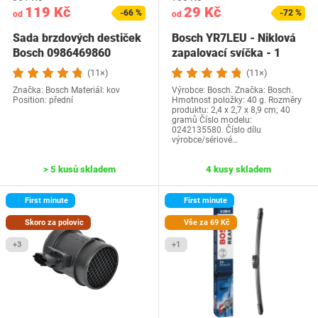
119 Kč
29 Kč
-66 %
-72 %
od
od
Sada brzdových destiček
Bosch YR7LEU - Niklová
Bosch 0986469860
zapalovací svíčka - 1
zapalovací…
(11×)
(11×)
Značka: Bosch Materiál: kov
Výrobce: Bosch. Značka: Bosch.
Position: přední
Hmotnost položky: 40 g. Rozměry
produktu: 2,4 x 2,7 x 8,9 cm; 40
gramů Číslo modelu:
0242135580. Číslo dílu
výrobce/sériové…
> 5 kusů skladem
4 kusy skladem
First minute
First minute
Skoro za polovic
Vše za 69 Kč
+3
+1