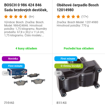
BOSCH 0 986 424 846
Oběhové čerpadlo Bosch
Sada brzdových destiček,
12014980
přední brzdové…
(6×)
(17×)
Výrobce: Bosch. Značka: Bosch.
Značka: Bosch Model: 12014980
Model: 986424846. Hmotnost
Hmotnost položky: ‎770 g
položky: 1,75 kilogramu. Rozměry
produktu: 67,8 x 30,2 x 11,4 cm;
1,75 kilogramu. Číslo modelu:…
4 kusy skladem
Poslední kus skladem
Novinka
First minute
First minute
O třetinu levnější
+2
+4
719 Kč
811 Kč