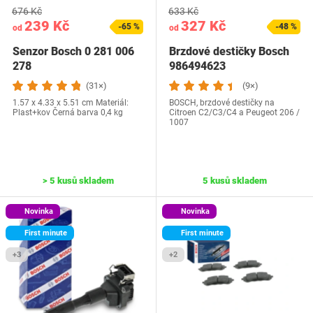
676 Kč
633 Kč
239 Kč
327 Kč
-65 %
-48 %
od
od
Senzor Bosch 0 281 006
Brzdové destičky Bosch
278
986494623
(31×)
(9×)
1.57 x 4.33 x 5.51 cm Materiál:
BOSCH, brzdové destičky na
Plast+kov Černá barva 0,4 kg
Citroen C2/C3/C4 a Peugeot 206 /
1007
> 5 kusů skladem
5 kusů skladem
Novinka
Novinka
First minute
First minute
+3
+2