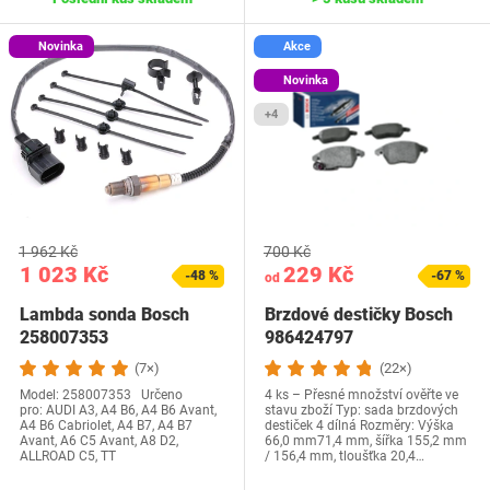
Novinka
Akce
Novinka
+4
1 962 Kč
700 Kč
1 023 Kč
229 Kč
-48 %
-67 %
od
Lambda sonda Bosch
Brzdové destičky Bosch
258007353
986424797
(7×)
(22×)
Model: 258007353 Určeno
4 ks – Přesné množství ověřte ve
pro: AUDI A3, A4 B6, A4 B6 Avant,
stavu zboží Typ: sada brzdových
A4 B6 Cabriolet, A4 B7, A4 B7
destiček 4 dílná Rozměry: Výška
Avant, A6 C5 Avant, A8 D2,
66,0 mm71,4 mm, šířka 155,2 mm
ALLROAD C5, TT
/ 156,4 mm, tloušťka 20,4…