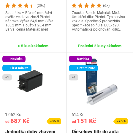
automobily -…
(29×)
(6×)
Sada 4 ks – Přesné množství
Značka: Bosch. Materiál: Měď.
ověřte ve stavu zboží Přední
Umístění dílu: Přední. Typ servisu
náprava Výška 64,5 mm Šířka
vozidla: Specifický pro vozidlo.
160,2 mm Tloušťka 20,4 mm
Specifikace splňuje: ECE-R 90.
Barva: černá Materiál: měď
Automatické polohování dílu:…
> 5 kusů skladem
Poslední 2 kusy skladem
Novinka
Novinka
First minute
First minute
+1
+1
1 062 Kč
614 Kč
687 Kč
151 Kč
-35 %
-75 %
od
od
Jednotka doby žhavení
Dieselový filtr do auta