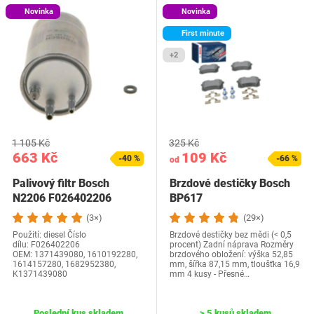
Novinka
Novinka
First minute
+2
1 105 Kč
325 Kč
663 Kč
109 Kč
-40 %
-66 %
od
Palivový filtr Bosch
Brzdové destičky Bosch
N2206 F026402206
BP617
(3×)
(29×)
Použití: diesel Číslo
Brzdové destičky bez mědi (< 0,5
dílu: F026402206
procent) Zadní náprava Rozměry
OEM: 1371439080, 1610192280,
brzdového obložení: výška 52,85
1614157280, 1682952380,
mm, šířka 87,15 mm, tloušťka 16,9
K1371439080
mm 4 kusy - Přesné…
Poslední kus skladem
> 5 kusů skladem