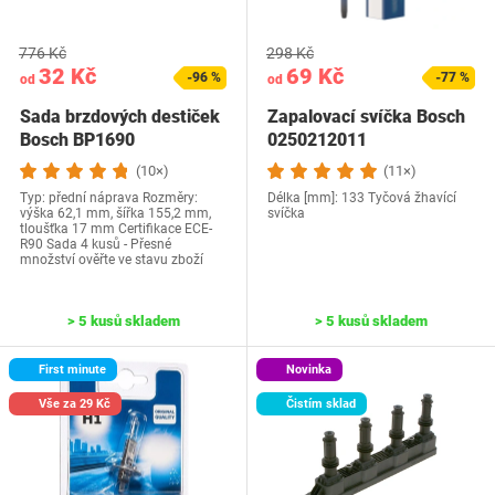
776 Kč
298 Kč
32 Kč
69 Kč
-96 %
-77 %
od
od
Sada brzdových destiček
Zapalovací svíčka Bosch
Bosch BP1690
0250212011
(10×)
(11×)
Typ: přední náprava Rozměry:
Délka [mm]: 133 Tyčová žhavící
výška 62,1 mm, šířka 155,2 mm,
svíčka
tloušťka 17 mm Certifikace ECE-
R90 Sada 4 kusů - Přesné
množství ověřte ve stavu zboží
> 5 kusů skladem
> 5 kusů skladem
First minute
Novinka
Vše za 29 Kč
Čistím sklad