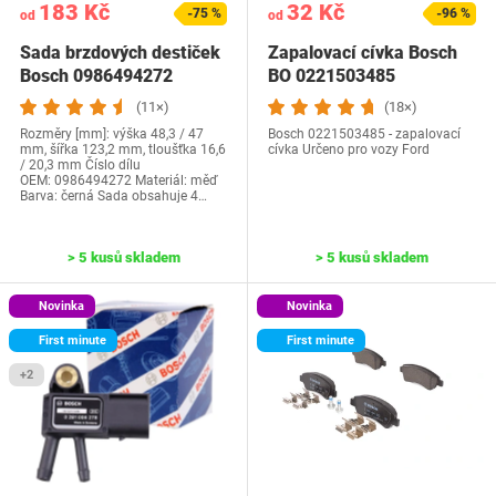
183 Kč
32 Kč
-75 %
-96 %
od
od
Sada brzdových destiček
Zapalovací cívka Bosch
Bosch 0986494272
BO 0221503485
(11×)
(18×)
Rozměry [mm]: výška 48,3 / 47
Bosch 0221503485 - zapalovací
mm, šířka 123,2 mm, tloušťka 16,6
cívka Určeno pro vozy Ford
/ 20,3 mm Číslo dílu
OEM: ‎0986494272 Materiál: měď
Barva: černá Sada obsahuje 4…
> 5 kusů skladem
> 5 kusů skladem
Novinka
Novinka
First minute
First minute
+2