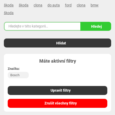
škoda
škoda
clona
do auta
ford
clona
bmw
škoda
Hledej
Hlídat
Máte aktivní filtry
Značka:
Bosch
Upravit filtry
Zrušit všechny filtry