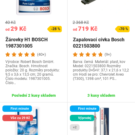
40 Kč
2 368 Kč
29 Kč
719 Kč
-28 %
-70 %
od
od
Žárovky H1 BOSCH
Zapalovací cívka Bosch
1987301005
0221503800
(40×)
(9×)
Výrobce: Robert Bosch GmbH.
Barva: černá Materiál: plast, kov
Značka: Bosch. Hmotnost
Model: 0221503800 Rozměry
položky: 20 g. Rozměry produktu:
produktu D×Š×V: 37,1 x 21,6 x 12,2
9,5 x 3,6 x 13,5 cm; 20 gramů.
cm Hodí se pro: Chevrolet Aveo
Číslo modelu: 1987301005.
(T300), 1398 cm³, 101 PS…
Číslo…
Poslední 2 kusy skladem
3 kusy skladem
First minute
First minute
Vše za 29 Kč
Výprodej
+2