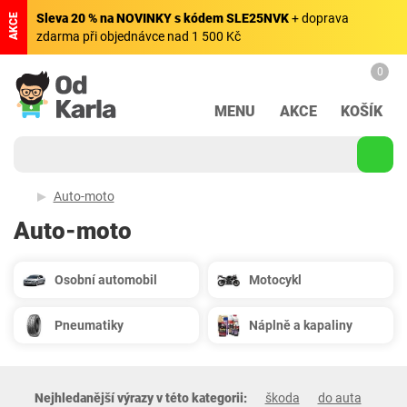
Sleva 20 % na NOVINKY s kódem SLE25NVK
+ doprava
AKCE
zdarma při objednávce nad 1 500 Kč
0
MENU
AKCE
KOŠÍK
Auto-moto
Auto-moto
Osobní automobil
Motocykl
Pneumatiky
Náplně a kapaliny
Nejhledanější výrazy v této kategorii:
škoda
do auta