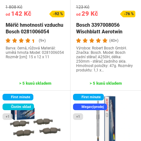
1 808 Kč
123 Kč
142 Kč
29 Kč
-92 %
-76 %
od
od
Měřič hmotnosti vzduchu
Bosch 3397008056
Bosch 0281006054
Wischblatt Aerotwin
A250H 250 mm, 3 397…
(9×)
(40×)
Barva: černá, růžová Materiál:
Výrobce: Robert Bosch GmbH.
umělá hmota Model: 0281006054
Značka: Bosch. Model: Bosch
Rozměr [cm]: 15 x 12 x 11
zadní stěrač A250H, délka:
250mm - stěrač zadního skla.
Hmotnost položky: 47g. Rozměry
produktu: 1,1 x…
> 5 kusů skladem
> 5 kusů skladem
First minute
First minute
Čistím sklad
Megavýprodej
+1
+1