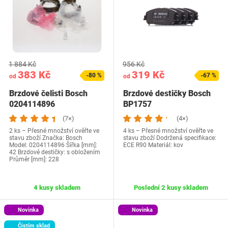
1 884 Kč
956 Kč
383 Kč
319 Kč
-80 %
-67 %
od
od
Brzdové čelisti Bosch
Brzdové destičky Bosch
0204114896
BP1757
(7×)
(4×)
2 ks – Přesné množství ověřte ve
4 ks – Přesné množství ověřte ve
stavu zboží Značka: Bosch
stavu zboží Dodržená specifikace:
Model: 0204114896 Šířka [mm]:
ECE R90 Materiál: kov
42 Brzdové destičky: s obložením
Průměr [mm]: 228
4 kusy skladem
Poslední 2 kusy skladem
Novinka
Novinka
Čistím sklad