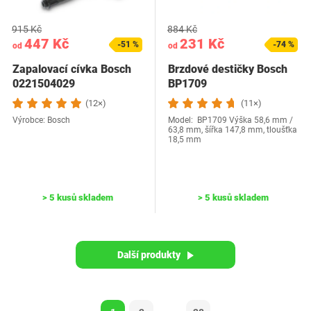
915 Kč
884 Kč
447 Kč
231 Kč
-51 %
-74 %
od
od
Zapalovací cívka Bosch
Brzdové destičky Bosch
0221504029
BP1709
(12×)
(11×)
Výrobce: Bosch
Model: BP1709 Výška 58,6 mm /
63,8 mm, šířka 147,8 mm, tloušťka
18,5 mm
> 5 kusů skladem
> 5 kusů skladem
Další produkty