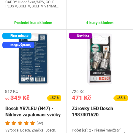
CADDY III dodávka/MPV, GOLF
PLUS V, GOLF V, GOLF V Variant.…
Poslední kus skladem
4 kusy skladem
First minute
Novinka
Megavýprodej
812 Kč
726 Kč
349 Kč
471 Kč
-57 %
-35 %
od
Bosch YR7LEU (N47) -
Žárovky LED Bosch
Niklové zapalovací svíčky
1987301520
- blistrové…
(9×)
Výrobce: Bosch. Značka: Bosch.
Počet [ks]: 2 - Přesné množství