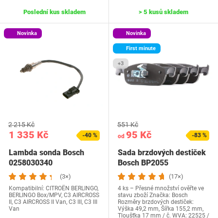
Poslední kus skladem
> 5 kusů skladem
Novinka
Novinka
First minute
+3
2 215 Kč
551 Kč
1 335 Kč
95 Kč
-40 %
-83 %
od
Lambda sonda Bosch
Sada brzdových destiček
0258030340
Bosch BP2055
(3×)
(17×)
Kompatibilní: CITROËN BERLINGO,
4 ks – Přesné množství ověřte ve
BERLINGO Box/MPV, C3 AIRCROSS
stavu zboží Značka: Bosch
II, C3 AIRCROSS II Van, C3 III, C3 III
Rozměry brzdových destiček:
Van
Výška 49,2 mm, Šířka 155,2 mm,
Tloušťka 17 mm / č. WVA: 22525 /