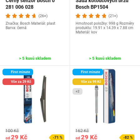
Černý senzor Bosch 0
Sada kotoučových brzd
281 006 028
Bosch BP1504
(26×)
(21×)
Značka: Bosch Materiál: plast
Hmotnost položky‎: 998 g Rozměry
Barva: černá
produktu‎: 19.91 x 14.39 x 7.88 cm
Materiál: kov
> 5 kusů skladem
> 5 kusů skladem
First minute
First minute
Vše za 29 Kč
Vše za 99 Kč
+2
100 Kč
162 Kč
29 Kč
29 Kč
-71 %
-82 %
od
od