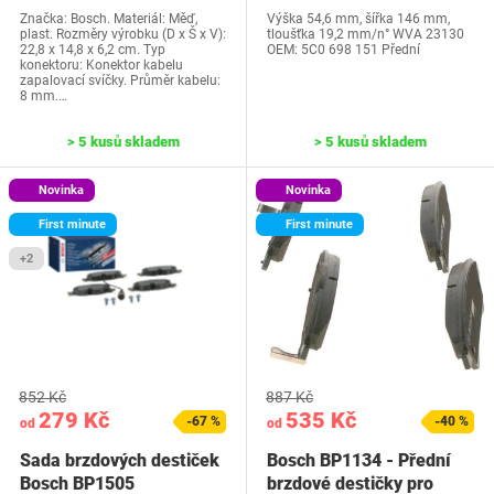
Značka: Bosch. Materiál: Měď,
Výška 54,6 mm, šířka 146 mm,
plast. Rozměry výrobku (D x Š x V):
tloušťka 19,2 mm/n° WVA 23130
22,8 x 14,8 x 6,2 cm. Typ
OEM: ‎5C0 698 151 Přední
konektoru: Konektor kabelu
zapalovací svíčky. Průměr kabelu:
8 mm.…
> 5 kusů skladem
> 5 kusů skladem
Novinka
Novinka
First minute
First minute
+2
852 Kč
887 Kč
279 Kč
535 Kč
-67 %
-40 %
od
od
Sada brzdových destiček
Bosch BP1134 - Přední
Bosch BP1505
brzdové destičky pro