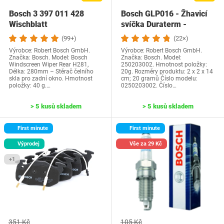
Bosch 3 397 011 428
Bosch GLP016 - Žhavicí
Wischblatt
svíčka Duraterm -
Kartonová krabice…
(99+)
(22×)
Výrobce: Robert Bosch GmbH.
Výrobce: Robert Bosch GmbH.
Značka: Bosch. Model: Bosch
Značka: Bosch. Model:
Windscreen Wiper Rear H281,
250203002. Hmotnost položky:
Délka: 280mm – Stěrač čelního
20g. Rozměry produktu: 2 x 2 x 14
skla pro zadní okno. Hmotnost
cm; 20 gramů Číslo modelu:
položky: 40 g.…
0250203002. Číslo…
> 5 kusů skladem
> 5 kusů skladem
First minute
First minute
Výprodej
Vše za 29 Kč
+1
351 Kč
105 Kč