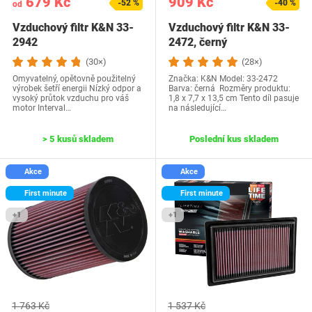
679 Kč
909 Kč
-52 %
-40 %
od
Vzduchový filtr K&N 33-
Vzduchový filtr K&N 33-
2942
2472, černý
(30×)
(28×)
Omyvatelný, opětovně použitelný
Značka: K&N Model: 33-2472
výrobek šetří energii Nízký odpor a
Barva: černá Rozměry produktu‎:
vysoký průtok vzduchu pro váš
1,8 x 7,7 x 13,5 cm Tento díl pasuje
motor Interval…
na následující…
> 5 kusů skladem
Poslední kus skladem
Akce
Akce
First minute
First minute
+1
+1
1 763 Kč
1 537 Kč