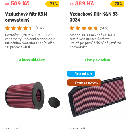
509 Kč
389 Kč
-71 %
-75 %
od
od
Vzduchový filtr K&N
Vzduchový filtr K&N 33-
omyvatelný
3034
(10×)
(20×)
Rozměry: 6,2D x 6,5Š x 11,2V
Model: 33-3034 Značka: K&N
centimetry Poslední technologie
Nízká konstrukce údržby: 80 000
filtračního materiálu nabízí až o
km až po první čištění při jízdě za
50 procent větší…
normálních…
3 kusy skladem
3 kusy skladem
First minute
Skoro za polovic
2 027 Kč
1 500 Kč