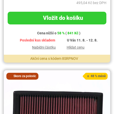
495,04 Kč bez DPH
Vložit do košíku
Cena nižší o
58 %
(
841 Kč
)
Poslední kus skladem
U Vás 11. 8. - 12. 8.
Nabídni částku
Hlídat cenu
Akční cena s kódem 8SRPNOV
Skoro za polovic
o 48 % méně