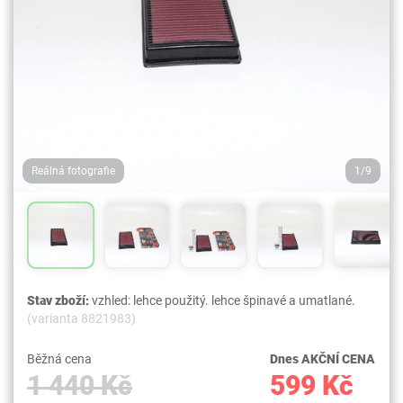
Reálná fotografie
1/9
Stav zboží:
vzhled: lehce použitý. lehce špinavé a umatlané.
(varianta 8821983)
Běžná cena
Dnes AKČNÍ CENA
1 440 Kč
599 Kč