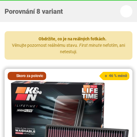
Porovnání 8 variant
Obdržíte, co je na reálných fotkách.
Věnujte pozornost reálnému stavu.
First minute
nefotím, ani
netestuji.
Skoro za polovic
o 46 % méně