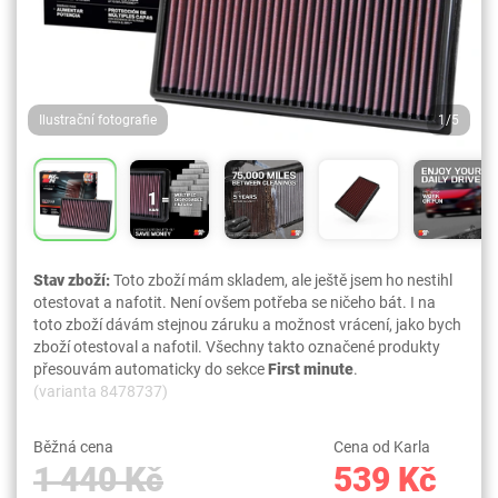
Ilustrační fotografie
1/5
Stav zboží:
Toto zboží mám skladem, ale ještě jsem ho nestihl
otestovat a nafotit. Není ovšem potřeba se ničeho bát. I na
toto zboží dávám stejnou záruku a možnost vrácení, jako bych
zboží otestoval a nafotil. Všechny takto označené produkty
přesouvám automaticky do sekce
First minute
.
(varianta 8478737)
Běžná cena
Cena od Karla
1 440 Kč
539 Kč