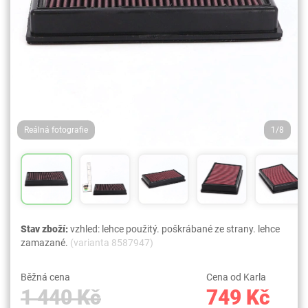
Reálná fotografie
1/8
Stav zboží:
vzhled: lehce použitý. poškrábané ze strany. lehce
zamazané.
(varianta 8587947)
Běžná cena
Cena od Karla
1 440 Kč
749 Kč