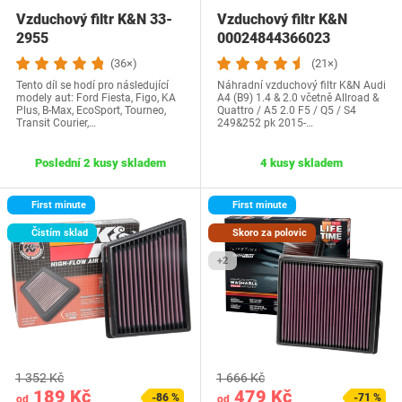
Vzduchový filtr K&N 33-
Vzduchový filtr K&N
2955
00024844366023
(36×)
(21×)
Tento díl se hodí pro následující
Náhradní vzduchový filtr K&N Audi
modely aut: Ford Fiesta, Figo, KA
A4 (B9) 1.4 & 2.0 včetně Allroad &
Plus, B-Max, EcoSport, Tourneo,
Quattro / A5 2.0 F5 / Q5 / S4
Transit Courier,…
249&252 pk 2015-…
Poslední 2 kusy skladem
4 kusy skladem
First minute
First minute
Čistím sklad
Skoro za polovic
+2
1 352 Kč
1 666 Kč
189 Kč
479 Kč
-86 %
-71 %
od
od