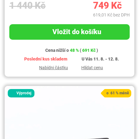
1 440 Kč
749 Kč
619,01 Kč bez DPH
Vložit do košíku
Cena nižší o
48 %
(
691 Kč
)
Poslední kus skladem
U Vás 11. 8. - 12. 8.
Nabídni částku
Hlídat cenu
Výprodej
o 61 % méně