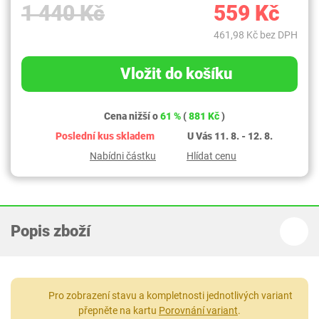
1 440 Kč
559 Kč
461,98 Kč bez DPH
Vložit do košíku
Cena nižší o
61 %
(
881 Kč
)
Poslední kus skladem
U Vás 11. 8. - 12. 8.
Nabídni částku
Hlídat cenu
Popis zboží
Pro zobrazení stavu a kompletnosti jednotlivých variant
přepněte na kartu
Porovnání variant
.