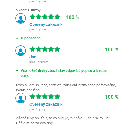
před 1 týdnem
Výborné služby !!!
100 %
Ověřený zákazník
před 1 týdnem
supr obchod
100 %
Jan
před 1 týdnem
Všemožné druhy zboží, stav odpovídá popisu a luxusní
ceny.
Rychlá komunikace, perfektní zabalení, nízká cena poštovného,
rychlé doručení.
100 %
Ověřený zákazník
před 2 týdny
Žádné triky ani fígle, to co slibuje, to pošle... Tohle se mi líbí.
Přišlo mi to za dva dny.