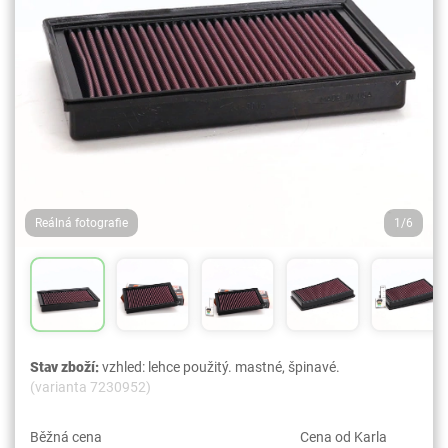
Reálná fotografie
1/6
Stav zboží:
vzhled: lehce použitý. mastné, špinavé.
(varianta 7230952)
Běžná cena
Cena od Karla