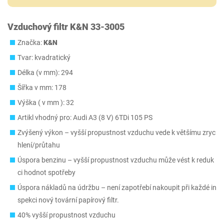
Vzduchový filtr K&N 33-3005
Značka:
K&N
Tvar: kvadratický
Délka (v mm): 294
Šířka v mm: 178
Výška ( v mm ): 32
Artikl vhodný pro: Audi A3 (8 V) 6TDi 105 PS
Zvýšený výkon – vyšší propustnost vzduchu vede k většímu zryc
hlení/průtahu
Úspora benzinu – vyšší propustnost vzduchu může vést k reduk
ci hodnot spotřeby
Úspora nákladů na údržbu – není zapotřebí nakoupit při každé in
spekci nový tovární papírový filtr.
40% vyšší propustnost vzduchu