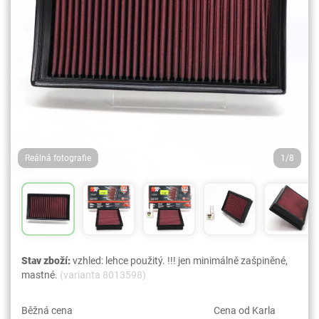
Reálná fotografie
1/8
Stav zboží:
vzhled: lehce použitý. !!! jen minimálně zašpiněné,
mastné.
(varianta 8013598)
Běžná cena
Cena od Karla