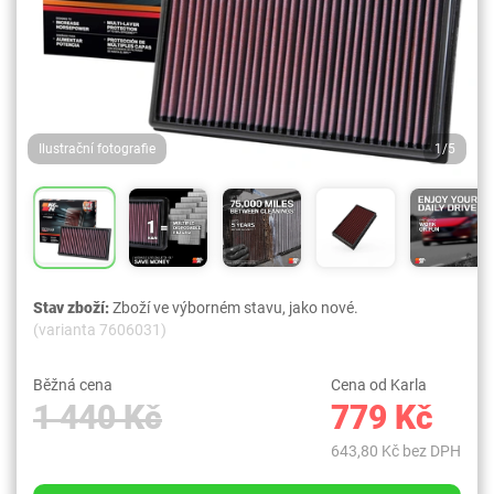
Ilustrační fotografie
1/5
Stav zboží:
Zboží ve výborném stavu, jako nové.
(varianta 7606031)
Běžná cena
Cena od Karla
1 440 Kč
779 Kč
643,80 Kč bez DPH