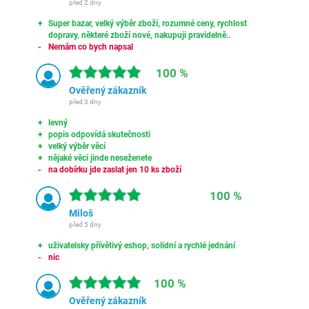
před 2 dny
Super bazar, velký výběr zboží, rozumné ceny, rychlost
dopravy, některé zboží nové, nakupuji pravidelně..
Nemám co bych napsal
100 %
Ověřený zákazník
před 3 dny
levný
popis odpovídá skutečnosti
velký výběr věcí
nějaké věci jinde neseženete
na dobírku jde zaslat jen 10 ks zboží
100 %
Miloš
před 5 dny
uživatelsky přívětivý eshop, solidní a rychlé jednání
nic
100 %
Ověřený zákazník