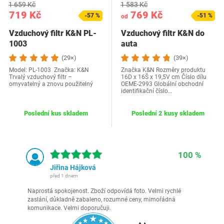
1 659 Kč
1 583 Kč
719 Kč
769 Kč
-57 %
-51 %
od
Vzduchový filtr K&N PL-
Vzduchový filtr K&N do
1003
auta
(29×)
(39×)
Model: PL-1003 Značka: K&N
Značka K&N Rozměry produktu
Trvalý vzduchový filtr –
16D x 16Š x 19,5V cm Číslo dílu
omyvatelný a znovu použitelný
OEME-2993 Globální obchodní
identifikační číslo…
Poslední kus skladem
Poslední 2 kusy skladem
100 %
Jiřina Hájková
před 1 dnem
Naprostá spokojenost. Zboží odpovídá foto. Velmi rychlé
zaslání, důkladně zabaleno, rozumné ceny, mimořádná
komunikace. Velmi doporučuji.