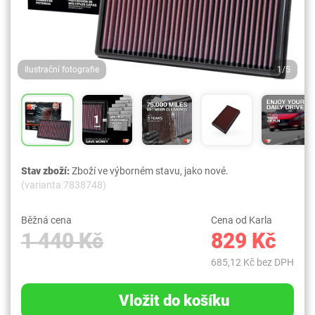
Ilustrační fotografie
1/5
Stav zboží:
Zboží ve výborném stavu, jako nové.
(varianta 7838748)
Běžná cena
Cena od Karla
1 440 Kč
829 Kč
685,12 Kč bez DPH
Vložit do košíku