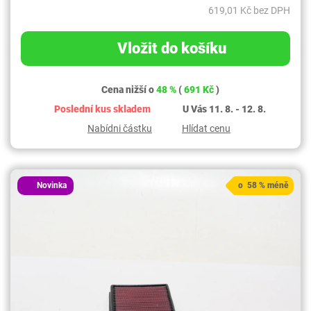
619,01 Kč bez DPH
Vložit do košíku
Cena nižší o
48 %
(
691 Kč
)
Poslední kus skladem
U Vás 11. 8. - 12. 8.
Nabídni částku
Hlídat cenu
Novinka
o 58 % méně