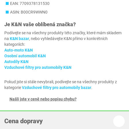
EAN: 7709378131530
ASIN: B00CR9WWN0
Je
K&N
vaše oblíbená značka?
Podívejte se na všechny produkty této značky, které mám skladem
na
K&N bazar
, nebo vyhledávejte K&N přímo v konkrétních
kategoriích:
Auto-moto K&N
Osobní automobil K&N
Autodíly K&N
Vzduchové filtry pro automobily K&N
Pokud jste si stále nevybrali, podívejte se na všechny produkty z
kategorie
Vzduchové filtry pro automobily bazar
.
Našli jste v ceně nebo popisu chybu?
Cena dopravy