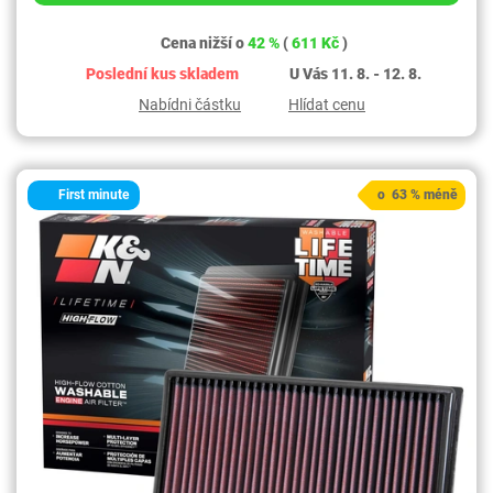
Cena nižší o
42 %
(
611 Kč
)
Poslední kus skladem
U Vás 11. 8. - 12. 8.
Nabídni částku
Hlídat cenu
First minute
o 63 % méně