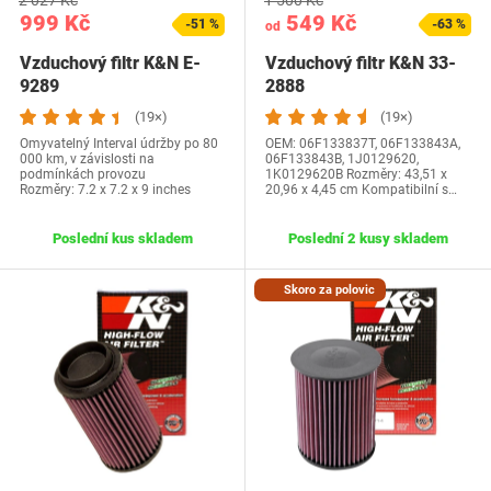
999 Kč
549 Kč
-51 %
-63 %
od
Vzduchový filtr K&N E-
Vzduchový filtr K&N 33-
9289
2888
(19×)
(19×)
Omyvatelný Interval údržby po 80
OEM: ‎06F133837T, 06F133843A,
000 km, v závislosti na
06F133843B, 1J0129620,
podmínkách provozu
1K0129620B Rozměry: ‎43,51 x
Rozměry: 7.2 x 7.2 x 9 inches
20,96 x 4,45 cm Kompatibilní s…
Poslední kus skladem
Poslední 2 kusy skladem
Skoro za polovic