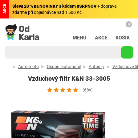
Sleva 20 % na NOVINKY s kódem 8SRPNOV
+ doprava
AKCE
zdarma při objednávce nad 1 500 Kč
0
MENU
AKCE
KOŠÍK
Auto-moto
Osobní automobil
Autodíly
Vzduchové fil
Vzduchový filtr K&N 33-3005
(68×)