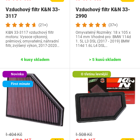
Vzduchový filtr K&N 33-
Vzduchový filtr K&N 33-
3117
2990
(21×)
(37×)
K&N 33-3117 vzduchový filtr
Omyvatelný Rozměry: 18 x 105 x
motoru: Vysoce výkonný,
114 mm Vhodné pro: BMW 114d
prémiový, omyvatelný, náhradní
1. 5L L3 DSL (2017 - 2019) BMW
filtr, zvýšený výkon, 2017-2020…
114d 1.6L L4 DSL…
4 kusy skladem
> 5 kusů skladem
Novinka
O třetinu levnější
First minute
1 404 Kč
1 508 Kč