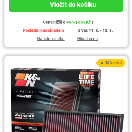
Vložit do košíku
Cena nižší o
46 %
(
661 Kč
)
Poslední kus skladem
U Vás 11. 8. - 12. 8.
Nabídni částku
Hlídat cenu
o 42 % méně