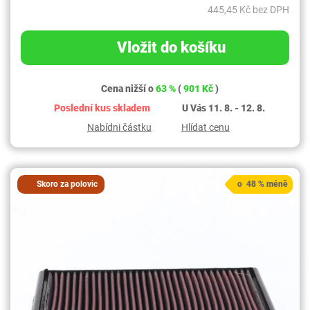
445,45 Kč bez DPH
Vložit do košíku
Cena nižší o
63 %
(
901 Kč
)
Poslední kus skladem
U Vás 11. 8. - 12. 8.
Nabídni částku
Hlídat cenu
Skoro za polovic
o 48 % méně