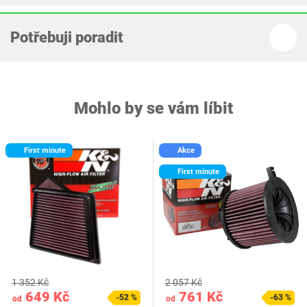
Potřebuji poradit
Mohlo by se vám líbit
First minute
Akce
First minute
1 352 Kč
2 057 Kč
649 Kč
761 Kč
-52 %
-63 %
od
od