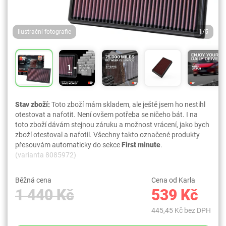
Ilustrační fotografie
1/5
Stav zboží:
Toto zboží mám skladem, ale ještě jsem ho nestihl
otestovat a nafotit. Není ovšem potřeba se ničeho bát. I na
toto zboží dávám stejnou záruku a možnost vrácení, jako bych
zboží otestoval a nafotil. Všechny takto označené produkty
přesouvám automaticky do sekce
First minute
.
(varianta 8085972)
Běžná cena
Cena od Karla
1 440 Kč
539 Kč
445,45 Kč bez DPH