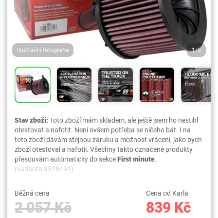
Ilustrační fotografie
1/5
Stav zboží:
Toto zboží mám skladem, ale ještě jsem ho nestihl
otestovat a nafotit. Není ovšem potřeba se ničeho bát. I na
toto zboží dávám stejnou záruku a možnost vrácení, jako bych
zboží otestoval a nafotil. Všechny takto označené produkty
přesouvám automaticky do sekce
First minute
.
(varianta 8528491)
Běžná cena
Cena od Karla
2 057 Kč
839 Kč