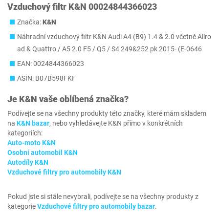
Vzduchový filtr K&N 00024844366023
Značka:
K&N
Náhradní vzduchový filtr K&N Audi A4 (B9) 1.4 & 2.0 včetně Allro
ad & Quattro / A5 2.0 F5 / Q5 / S4 249&252 pk 2015- (E-0646
EAN: 0024844366023
ASIN: B07B598FKF
Je
K&N
vaše oblíbená značka?
Podívejte se na všechny produkty této značky, které mám skladem
na
K&N bazar
, nebo vyhledávejte K&N přímo v konkrétních
kategoriích:
Auto-moto K&N
Osobní automobil K&N
Autodíly K&N
Vzduchové filtry pro automobily K&N
Pokud jste si stále nevybrali, podívejte se na všechny produkty z
kategorie
Vzduchové filtry pro automobily bazar
.