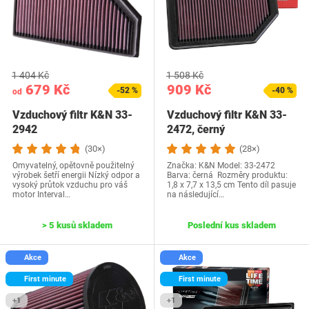
1 404 Kč
1 508 Kč
679 Kč
909 Kč
-52 %
-40 %
od
Vzduchový filtr K&N 33-
Vzduchový filtr K&N 33-
2942
2472, černý
(30×)
(28×)
Omyvatelný, opětovně použitelný
Značka: K&N Model: 33-2472
výrobek šetří energii Nízký odpor a
Barva: černá Rozměry produktu‎:
vysoký průtok vzduchu pro váš
1,8 x 7,7 x 13,5 cm Tento díl pasuje
motor Interval…
na následující…
> 5 kusů skladem
Poslední kus skladem
Akce
Akce
First minute
First minute
+1
+1