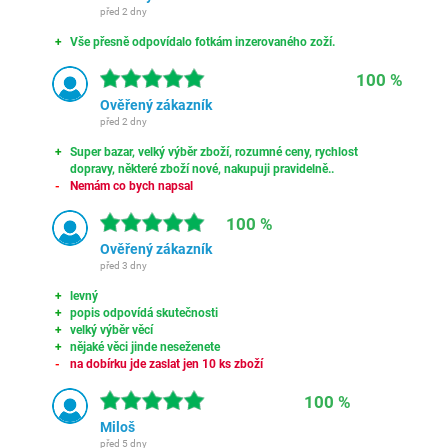
před 2 dny
Vše přesně odpovídalo fotkám inzerovaného zoží.
100 %
Ověřený zákazník
před 2 dny
Super bazar, velký výběr zboží, rozumné ceny, rychlost
dopravy, některé zboží nové, nakupuji pravidelně..
Nemám co bych napsal
100 %
Ověřený zákazník
před 3 dny
levný
popis odpovídá skutečnosti
velký výběr věcí
nějaké věci jinde neseženete
na dobírku jde zaslat jen 10 ks zboží
100 %
Miloš
před 5 dny