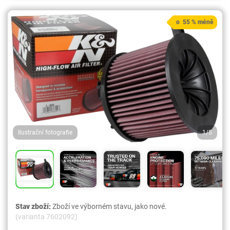
o 55 % méně
Ilustrační fotografie
1/5
Stav zboží:
Zboží ve výborném stavu, jako nové.
(varianta 7602092)