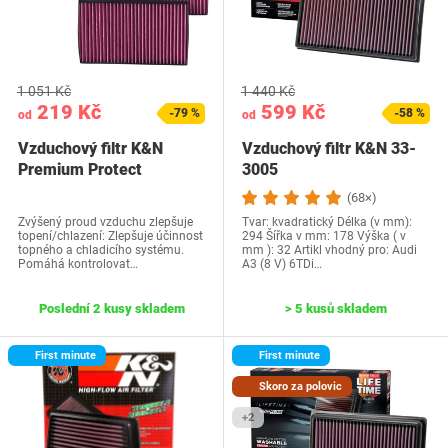
1 051 Kč
1 440 Kč
219 Kč
599 Kč
-79 %
-58 %
od
od
Vzduchový filtr K&N
Vzduchový filtr K&N 33-
Premium Protect
3005
(68×)
Zvýšený proud vzduchu zlepšuje
Tvar: kvadratický Délka (v mm):
topení/chlazení: Zlepšuje účinnost
294 Šířka v mm: 178 Výška ( v
topného a chladicího systému.
mm ): 32 Artikl vhodný pro: Audi
Pomáhá kontrolovat…
A3 (8 V) 6TDi…
Poslední 2 kusy skladem
> 5 kusů skladem
First minute
First minute
Skoro za polovic
+2