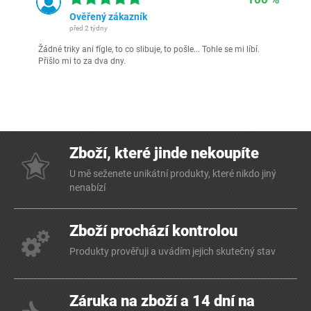
Ověřený zákazník
před 2 týdny
Žádné triky ani fígle, to co slibuje, to pošle... Tohle se mi líbí.
Přišlo mi to za dva dny.
Zboží, které jinde nekoupíte
U mě seženete unikátní produkty, které nikdo jiný
nenabízí
Zboží prochází kontrolou
Produkty prověřuji a uvádím jejich skutečný stav
Záruka na zboží a 14 dní na