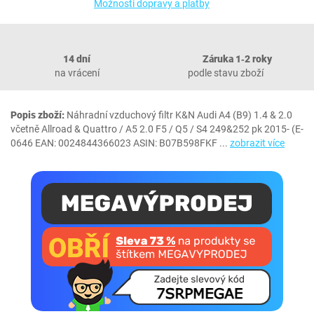
Možnosti dopravy a platby
14 dní
Záruka 1‐2 roky
na vrácení
podle stavu zboží
Popis zboží:
Náhradní vzduchový filtr K&N Audi A4 (B9) 1.4 & 2.0
včetně Allroad & Quattro / A5 2.0 F5 / Q5 / S4 249&252 pk 2015- (E-
0646 EAN: 0024844366023 ASIN: B07B598FKF
...
zobrazit více