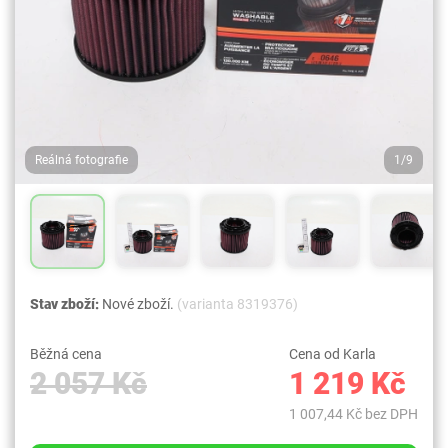
Reálná fotografie
1/9
Stav zboží:
Nové zboží.
(varianta 8319376)
Běžná cena
Cena od Karla
2 057 Kč
1 219 Kč
1 007,44 Kč bez DPH