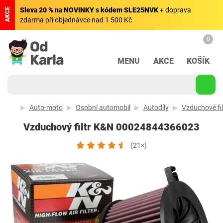
Sleva 20 % na NOVINKY s kódem SLE25NVK
+ doprava
AKCE
zdarma při objednávce nad 1 500 Kč
0
MENU
AKCE
KOŠÍK
Auto-moto
Osobní automobil
Autodíly
Vzduchové fil
Vzduchový filtr K&N 00024844366023
(21×)