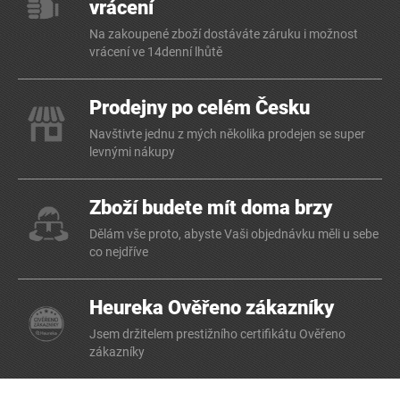
vrácení
Na zakoupené zboží dostáváte záruku i možnost
vrácení ve 14denní lhůtě
Prodejny po celém Česku
Navštivte jednu z mých několika prodejen se super
levnými nákupy
Zboží budete mít doma brzy
Dělám vše proto, abyste Vaši objednávku měli u sebe
co nejdříve
Heureka Ověřeno zákazníky
Jsem držitelem prestižního certifikátu Ověřeno
zákazníky