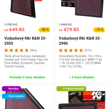
1 352 Kč
1 666 Kč
649 Kč
479 Kč
-52 %
-71 %
od
od
Vzduchový filtr K&N 33-
Vzduchový filtr K&N 33-
2955
2990
(36×)
(37×)
Tento díl se hodí pro následující
Omyvatelný Rozměry: 18 x 105 x
modely aut: Ford Fiesta, Figo, KA
114 mm Vhodné pro: BMW 114d
Plus, B-Max, EcoSport, Tourneo,
1. 5L L3 DSL (2017 - 2019) BMW
Transit Courier,…
114d 1.6L L4 DSL…
Poslední 2 kusy skladem
> 5 kusů skladem
Novinka
O třetinu levnější
First minute