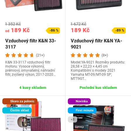
1 352 Kč
1 672 Kč
189 Kč
189 Kč
-86 %
-89 %
od
Vzduchový filtr K&N 33-
Vzduchový filtr K&N YA-
3117
9021
(21×)
(8×)
K&N 33-3117 vzduchový filtr
Model:YA-9021 Rozměry produktu:
motoru: Vysoce výkonný,
28,58 × 22,23 × 4,45 cm
prémiový, omyvatelný, náhradní
Kompatibilní s modely 2021
filtr, zvýšený výkon, 2017-2020…
Yamaha MT-09/MT-09 SP;
MTT9GT…
4 kusy skladem
Poslední kus skladem
Skoro za polovic
Novinka
Čistím sklad
First minute
+3