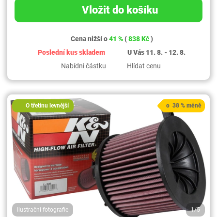
Vložit do košíku
Cena nižší o
41 %
(
838 Kč
)
Poslední kus skladem
U Vás 11. 8. - 12. 8.
Nabídni částku
Hlídat cenu
O třetinu levnější
o 38 % méně
Ilustrační fotografie
1/5