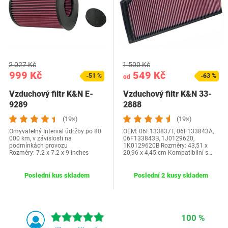
2 027 Kč
1 500 Kč
999 Kč
549 Kč
-51 %
-63 %
od
Vzduchový filtr K&N E-
Vzduchový filtr K&N 33-
9289
2888
(19×)
(19×)
Omyvatelný Interval údržby po 80
OEM: ‎06F133837T, 06F133843A,
000 km, v závislosti na
06F133843B, 1J0129620,
podmínkách provozu
1K0129620B Rozměry: ‎43,51 x
Rozměry: 7.2 x 7.2 x 9 inches
20,96 x 4,45 cm Kompatibilní s…
Poslední kus skladem
Poslední 2 kusy skladem
100 %