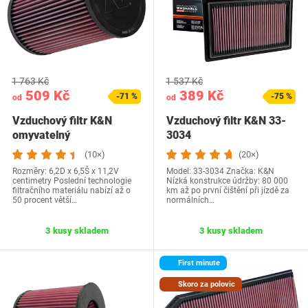
1 763 Kč
1 537 Kč
509 Kč
389 Kč
-71 %
-75 %
od
od
Vzduchový filtr K&N
Vzduchový filtr K&N 33-
omyvatelný
3034
(10×)
(20×)
Rozměry: 6,2D x 6,5Š x 11,2V
Model: 33-3034 Značka: K&N
centimetry Poslední technologie
Nízká konstrukce údržby: 80 000
filtračního materiálu nabízí až o
km až po první čištění při jízdě za
50 procent větší…
normálních…
3 kusy skladem
3 kusy skladem
First minute
Skoro za polovic