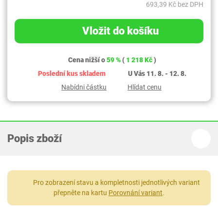
693,39 Kč bez DPH
Vložit do košíku
Cena nižší o
59 %
(
1 218 Kč
)
Poslední kus skladem
U Vás 11. 8. - 12. 8.
Nabídni částku
Hlídat cenu
Popis zboží
Pro zobrazení stavu a kompletnosti jednotlivých variant
přepněte na kartu
Porovnání variant
.