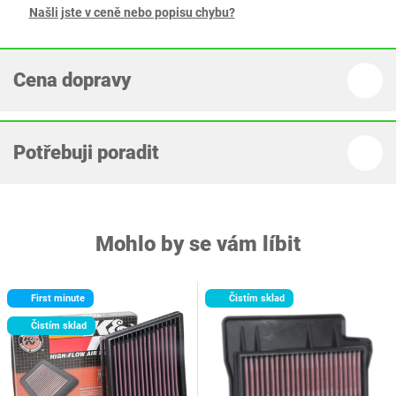
Našli jste v ceně nebo popisu chybu?
Cena dopravy
Potřebuji poradit
Mohlo by se vám líbit
First minute
Čistím sklad
Čistím sklad