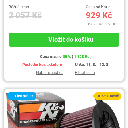
Běžná cena
Cena od Karla
2 057 Kč
929 Kč
767,77 Kč bez DPH
Vložit do košíku
Cena nižší o
55 %
(
1 128 Kč
)
Poslední kus skladem
U Vás 11. 8. - 12. 8.
Nabídni částku
Hlídat cenu
First minute
o 59 % méně