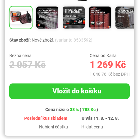
Stav zboží:
Nové zboží.
(varianta 8533592)
Běžná cena
Cena od Karla
2 057 Kč
1 269 Kč
1 048,76 Kč bez DPH
Vložit do košíku
Cena nižší o
38 %
(
788 Kč
)
Poslední kus skladem
U Vás 11. 8. - 12. 8.
Nabídni částku
Hlídat cenu