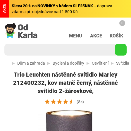
Sleva 20 % na NOVINKY s kódem SLE25NVK
+ doprava
AKCE
zdarma při objednávce nad 1 500 Kč
0
MENU
AKCE
KOŠÍK
Dům a zahrada
Bydlení a doplňky
Osvětlení
Svítidla
Trio Leuchten nástěnné svítidlo Marley
212400232, kov matně černý, nástěnné
svítidlo 2-žárovkové,
(8×)