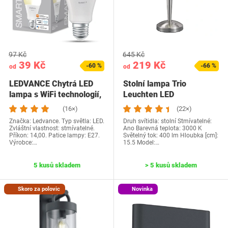
97 Kč
645 Kč
39 Kč
219 Kč
-60 %
-66 %
od
od
LEDVANCE Chytrá LED
Stolní lampa Trio
lampa s WiFi technologií,
Leuchten LED
patice E27,…
(16×)
(22×)
Značka: Ledvance. Typ světla: LED.
Druh svítidla: stolní Stmívatelné:
Zvláštní vlastnost: stmívatelné.
Ano Barevná teplota: 3000 K
Příkon: 14,00. Patice lampy: E27.
Světelný tok: 400 lm Hloubka [cm]:
Výrobce:…
15.5 Model:…
5 kusů skladem
> 5 kusů skladem
Skoro za polovic
Novinka