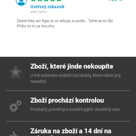
Ověřený zákazník
před 2 týdny
Žádné triky ani fígle, to co slibuje, to pošle... Tohle se mi líbí.
Přišlo mi to za dva dny.
Zboží, které jinde nekoupíte
U mě seženete unikátní produkty, které nikdo jiný
nenabízí
Zboží prochází kontrolou
Produkty prověřuji a uvádím jejich skutečný stav
Záruka na zboží a 14 dní na