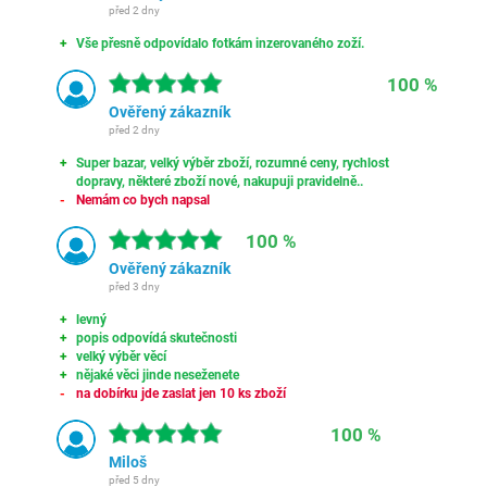
před 2 dny
Vše přesně odpovídalo fotkám inzerovaného zoží.
100 %
Ověřený zákazník
před 2 dny
Super bazar, velký výběr zboží, rozumné ceny, rychlost
dopravy, některé zboží nové, nakupuji pravidelně..
Nemám co bych napsal
100 %
Ověřený zákazník
před 3 dny
levný
popis odpovídá skutečnosti
velký výběr věcí
nějaké věci jinde neseženete
na dobírku jde zaslat jen 10 ks zboží
100 %
Miloš
před 5 dny