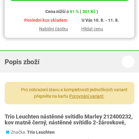
Cena nižší o
61 %
(
301 Kč
)
Poslední kus skladem
U Vás 10. 8. - 11. 8.
Nabídni částku
Hlídat cenu
Popis zboží
Pro zobrazení stavu a kompletnosti jednotlivých variant
přepněte na kartu
Porovnání variant
.
Trio Leuchten nástěnné svítidlo Marley 212400232,
kov matně černý, nástěnné svítidlo 2-žárovkové,
Značka:
Trio Leuchten