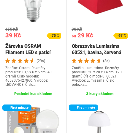
155 Kč
88 Kč
39 Kč
29 Kč
-75 %
-67 %
od
Žárovka OSRAM
Obrazovka Lumissima
Filament LED s paticí
60521, bavlna, červená
E27, teplá bílá…
(29×)
(2×)
Značka: Osram. Rozměry
Značka: Lumissima. Rozměry
produktu: 10,5 x 6 x 6 cm; 40
produktu: 20 x 20 x 14 cm; 120
gramů Číslo modelu:
gramů Číslo modelu: 60521.
4058075427860. Výrobce:
Výrobce: Lumissima. Číslo
LEDVANCE. Číslo…
položky:…
Poslední kus skladem
3 kusy skladem
First minute
First minute