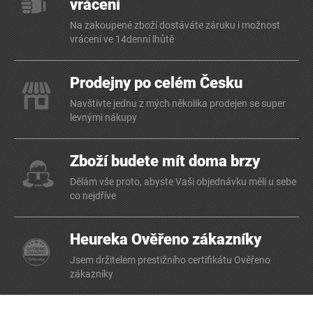
vrácení
Na zakoupené zboží dostáváte záruku i možnost
vrácení ve 14denní lhůtě
Prodejny po celém Česku
Navštivte jednu z mých několika prodejen se super
levnými nákupy
Zboží budete mít doma brzy
Dělám vše proto, abyste Vaši objednávku měli u sebe
co nejdříve
Heureka Ověřeno zákazníky
Jsem držitelem prestižního certifikátu Ověřeno
zákazníky