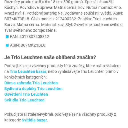
Rozměry produktu: 8 x 6 x 18 cm; 390 gramů. Speciální použití:
Kuchyň. Povrchová úprava: Matná černá, kov. Nutná montáž: Ano.
Množství: 1. Potřebné baterie: Ne. Dodávané součásti: Světlo. ASIN:
B07MKZ3BL8. Číslo modelu: 212400232. Značka: Trio Leuchten.
Barva: Matná černá. Materiál: kov. Styl: 2-světelné nástěnné svítidlo.
Tvar světelného zdroje: stěna.
EAN: 4017807408812
ASIN: B07MKZ3BL8
Je
Trio Leuchten
vaše oblíbená značka?
Podívejte se na všechny produkty této značky, které mám skladem
na
Trio Leuchten bazar
, nebo vyhledávejte Trio Leuchten přímo v
konkrétních kategoriích:
Dům a zahrada Trio Leuchten
Bydlení a doplňky Trio Leuchten
Osvětlení Trio Leuchten
Svítidla Trio Leuchten
Pokud jste si stále nevybrali, podívejte se na všechny produkty z
kategorie
Svítidla bazar
.