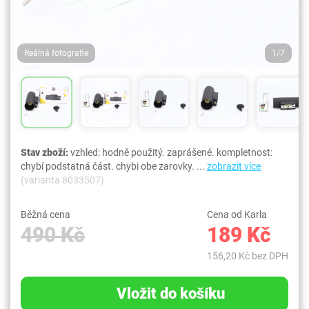
Reálná fotografie
1/7
Stav zboží:
vzhled: hodně použitý. zaprášené. kompletnost:
chybí podstatná část. chybi obe zarovky. ...
zobrazit více
(varianta 8033507)
Běžná cena
Cena od Karla
490 Kč
189 Kč
156,20 Kč bez DPH
Vložit do košíku