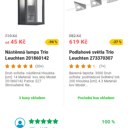
719 Kč
982 Kč
45 Kč
619 Kč
-94 %
-37 %
od
Nástěnná lampa Trio
Podlahové světla Trio
Leuchten 201860142
Leuchten 273370307
(20×)
(7×)
Druh svítidla: nástěnné Hloubka
Barevná teplota: 3000 Druh
[cm]: 14 Materiál: kov, sklo Model:
svítidla: podhledové Světelný tok:
201860142 Patice: E27
200 Hloubka [cm]: 4.3 Materiál:
Stmívatelné: Ne…
kov Model:…
3 kusy skladem
Poslední kus skladem
100 %