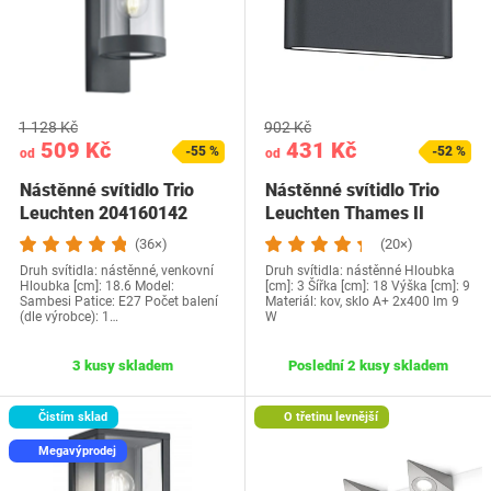
1 128 Kč
902 Kč
509 Kč
431 Kč
-55 %
-52 %
od
od
Nástěnné svítidlo Trio
Nástěnné svítidlo Trio
Leuchten 204160142
Leuchten Thames II
(36×)
(20×)
Druh svítidla: nástěnné, venkovní
Druh svítidla: nástěnné Hloubka
Hloubka [cm]: 18.6 Model:
[cm]: 3 Šířka [cm]: 18 Výška [cm]: 9
Sambesi Patice: E27 Počet balení
Materiál: kov, sklo A+ 2x400 lm 9
(dle výrobce): 1…
W
3 kusy skladem
Poslední 2 kusy skladem
Čistím sklad
O třetinu levnější
Megavýprodej