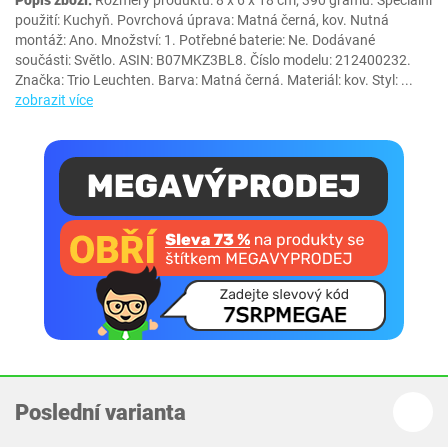
Popis zboží:
Rozměry produktu: 8 x 6 x 18 cm; 390 gramů. Speciální
použití: Kuchyň. Povrchová úprava: Matná černá, kov. Nutná
montáž: Ano. Množství: 1. Potřebné baterie: Ne. Dodávané
součásti: Světlo. ASIN: B07MKZ3BL8. Číslo modelu: 212400232.
Značka: Trio Leuchten. Barva: Matná černá. Materiál: kov. Styl:
...
zobrazit více
Poslední varianta