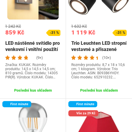
1 242 Kč
1 632 Kč
859 Kč
1 119 Kč
-31 %
-31 %
LED nástěnné svítidlo pro
Trio Leuchten LED stropní
venkovní i vnitřní použití
vestavné a přisazené
s…
svítidlo…
(9×)
(10×)
Značka: KUKAK. Rozměry
Rozměry produktu: 8,7 x 18 x 10,6
produktu: 14,5 x 14,5 x 14,5 cm;
cm; 1 kilogram. Výrobce: Trio
810 gramů. Číslo modelu: 14305
Leuchten. ASIN: B093B6YHDY.
PIR(R). Výrobce: KUKAK. Číslo…
Číslo modelu: 652910232.…
Poslední kus skladem
Poslední kus skladem
First minute
First minute
Vše za 29 Kč