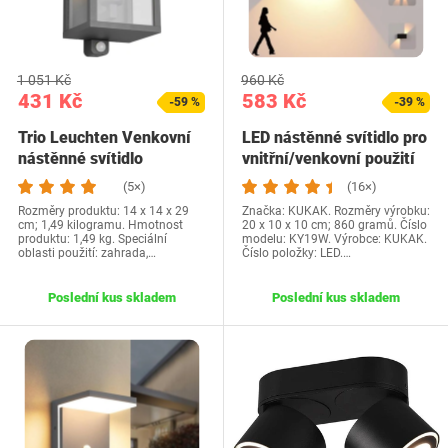
1 051 Kč
960 Kč
431 Kč
583 Kč
-59 %
-39 %
Trio Leuchten Venkovní
LED nástěnné svítidlo pro
nástěnné svítidlo
vnitřní/venkovní použití
Garonne 201869142,…
s…
(5×)
(16×)
Rozměry produktu: 14 x 14 x 29
Značka: KUKAK. Rozměry výrobku:
cm; 1,49 kilogramu. Hmotnost
20 x 10 x 10 cm; 860 gramů. Číslo
produktu: 1,49 kg. Speciální
modelu: KY19W. Výrobce: KUKAK.
oblasti použití: zahrada,…
Číslo položky: LED.…
Poslední kus skladem
Poslední kus skladem