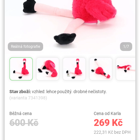
Reálná fotografie
1/7
Stav zboží:
vzhled: lehce použitý. drobné nečistoty.
(varianta 7341398)
Běžná cena
Cena od Karla
600 Kč
269 Kč
222,31 Kč bez DPH