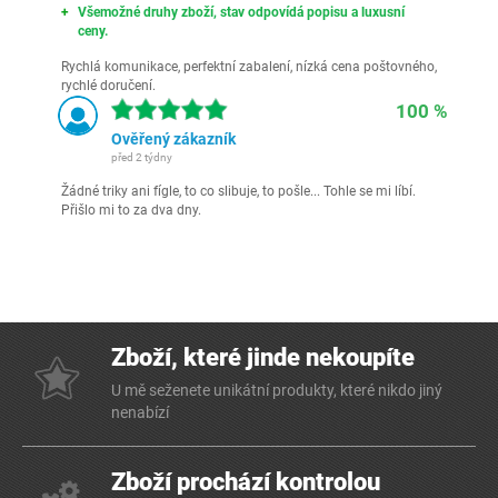
Všemožné druhy zboží, stav odpovídá popisu a luxusní
ceny.
Rychlá komunikace, perfektní zabalení, nízká cena poštovného,
rychlé doručení.
100 %
Ověřený zákazník
před 2 týdny
Žádné triky ani fígle, to co slibuje, to pošle... Tohle se mi líbí.
Přišlo mi to za dva dny.
Zboží, které jinde nekoupíte
U mě seženete unikátní produkty, které nikdo jiný
nenabízí
Zboží prochází kontrolou