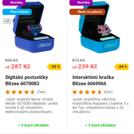
Novinka
Novinka
First minute
Skoro za polovic
+2
600 Kč
672 Kč
287 Kč
239 Kč
-52 %
-64 %
od
od
Digitální postavičky
Interaktivní hračka
Bitzee 6070083
Bitzee 6069066
(74×)
(63×)
Jazyk: anglický Barva: modrá
Jazyk: ‎angličtina, němčina,
Model: ‎6070083 Materiál: umělá
holandština ‎Napájení z baterie: 3 x
hmota S 30 virtuálními
AA Typ: interaktivní hračka s 20
elektronickými postavičkami…
virtuálními…
> 5 kusů skladem
> 5 kusů skladem