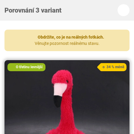
Porovnání 3 variant
Obdržíte, co je na reálných fotkách.
Věnujte pozornost reálnému stavu.
O třetinu levnější
o 34 % méně