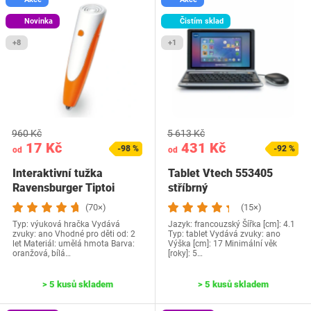
Novinka
Čistím sklad
+8
+1
960 Kč
5 613 Kč
17 Kč
431 Kč
-98 %
-92 %
od
od
Interaktivní tužka
Tablet Vtech 553405
Ravensburger Tiptoi
stříbrný
00110
(70×)
(15×)
Typ: výuková hračka Vydává
Jazyk: francouzský Šířka [cm]: 4.1
zvuky: ano Vhodné pro děti od: 2
Typ: tablet Vydává zvuky: ano
let Materiál: umělá hmota Barva:
Výška [cm]: 17 Minimální věk
oranžová, bílá…
[roky]: 5…
> 5 kusů skladem
> 5 kusů skladem