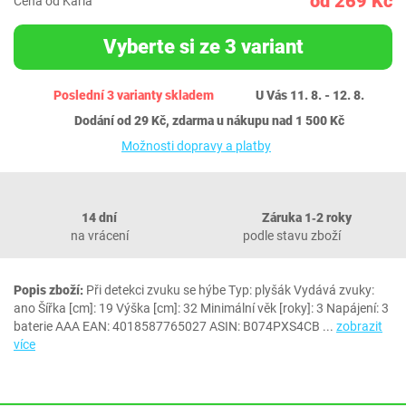
od 269 Kč
Cena od Karla
Vyberte si ze 3 variant
Poslední 3 varianty skladem
U Vás 11. 8. - 12. 8.
Dodání od 29 Kč, zdarma u nákupu nad 1 500 Kč
Možnosti dopravy a platby
14 dní
Záruka 1‐2 roky
na vrácení
podle stavu zboží
Popis zboží:
Při detekci zvuku se hýbe Typ: plyšák Vydává zvuky:
ano Šířka [cm]: 19 Výška [cm]: 32 Minimální věk [roky]: 3 Napájení: 3
baterie AAA EAN: 4018587765027 ASIN: B074PXS4CB
...
zobrazit
více