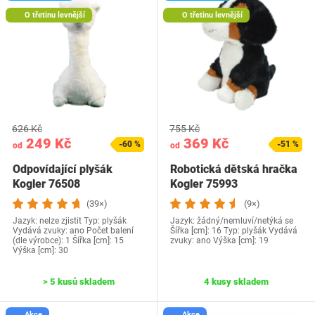
O třetinu levnější
O třetinu levnější
626 Kč
755 Kč
249 Kč
369 Kč
-60 %
-51 %
od
od
Odpovídající plyšák
Robotická dětská hračka
Kogler 76508
Kogler 75993
(39×)
(9×)
Jazyk: nelze zjistit Typ: plyšák
Jazyk: žádný/nemluví/netýká se
Vydává zvuky: ano Počet balení
Šířka [cm]: 16 Typ: plyšák Vydává
(dle výrobce): 1 Šířka [cm]: 15
zvuky: ano Výška [cm]: 19
Výška [cm]: 30
> 5 kusů skladem
4 kusy skladem
Akce
Akce