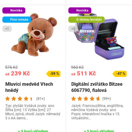
Novinka
Novinka
First minute
O třetinu levnější
+1
+2
576 Kč
960 Kč
239 Kč
511 Kč
-59 %
-47 %
od
od
Mluvící medvěd Vtech
Digitální zvířátko Bitzee
hnědý
6067790, fialová
(81×)
(99+)
Typ: plyšák Vydává zvuky: ano
Jazyk: Francouzština, angličtina,
Šířka [cm]: 15 Výška [cm]: 27
němčina Vydává zvuky: ano
Mluví, zpívá, chodí Jazyk: německý
Popis: interaktivní hračka s 15.
3 x AA demo…
virtuálními…
> 5 kusů skladem
> 5 kusů skladem