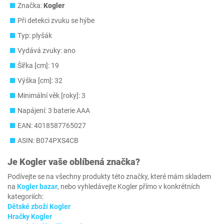
Značka:
Kogler
Při detekci zvuku se hýbe
Typ: plyšák
Vydává zvuky: ano
Šířka [cm]: 19
Výška [cm]: 32
Minimální věk [roky]: 3
Napájení: 3 baterie AAA
EAN: 4018587765027
ASIN: B074PXS4CB
Je
Kogler
vaše oblíbená značka?
Podívejte se na všechny produkty této značky, které mám skladem
na
Kogler bazar
, nebo vyhledávejte Kogler přímo v konkrétních
kategoriích:
Dětské zboží Kogler
Hračky Kogler