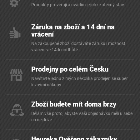
Produkty prověřuji a uvádím jejich skutečný stav
Záruka na zboží a 14 dní na
vrácení
Na zakoupené zboží dostáváte záruku i možnost
vrácení ve 14denní lhůtě
Prodejny po celém Česku
Navštivte jednu z mých několika prodejen se super
levnými nákupy
Zboží budete mít doma brzy
Dělám vše proto, abyste Vaši objednávku měli u sebe
co nejdříve
Heureka Ověřeno zákazníky