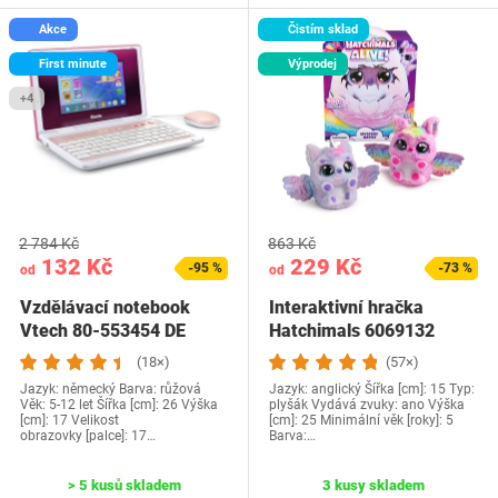
Akce
Čistím sklad
First minute
Výprodej
+4
2 784 Kč
863 Kč
132 Kč
229 Kč
-95 %
-73 %
od
od
Vzdělávací notebook
Interaktivní hračka
Vtech 80-553454 DE
Hatchimals 6069132
(18×)
(57×)
Jazyk: německý Barva: růžová
Jazyk: anglický Šířka [cm]: 15 Typ:
Věk: 5-12 let Šířka [cm]: 26 Výška
plyšák Vydává zvuky: ano Výška
[cm]: 17 Velikost
[cm]: 25 Minimální věk [roky]: 5
obrazovky [palce]: 17…
Barva:…
> 5 kusů skladem
3 kusy skladem