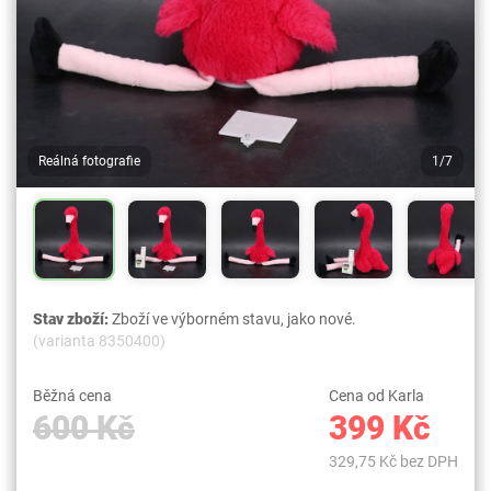
Reálná fotografie
1/7
Stav zboží:
Zboží ve výborném stavu, jako nové.
(varianta 8350400)
Běžná cena
Cena od Karla
600 Kč
399 Kč
329,75 Kč bez DPH