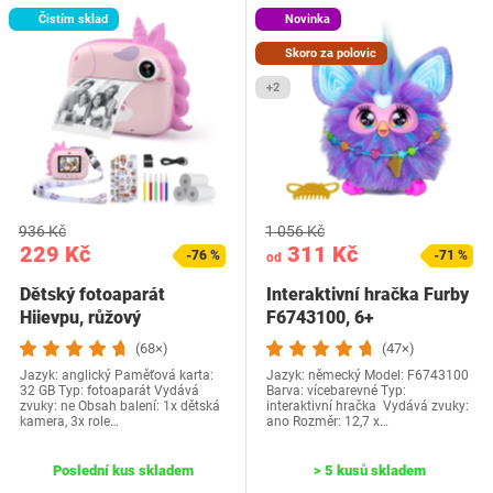
Čistím sklad
Novinka
Skoro za polovic
+2
936 Kč
1 056 Kč
229 Kč
311 Kč
-76 %
-71 %
od
Dětský fotoaparát
Interaktivní hračka Furby
Hiievpu, růžový
F6743100, 6+
(68×)
(47×)
Jazyk: anglický Paměťová karta:
Jazyk: německý Model: F6743100
32 GB Typ: fotoaparát Vydává
Barva: vícebarevné Typ:
zvuky: ne Obsah balení: 1x dětská
interaktivní hračka Vydává zvuky:
kamera, 3x role…
ano Rozměr: ‎12,7 x…
Poslední kus skladem
> 5 kusů skladem