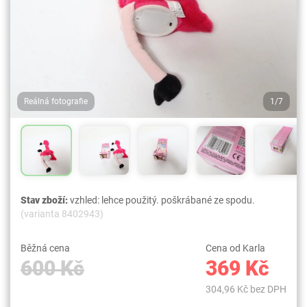
Reálná fotografie
1/7
Stav zboží:
vzhled: lehce použitý. poškrábané ze spodu.
(varianta 8402943)
Běžná cena
Cena od Karla
600 Kč
369 Kč
304,96 Kč bez DPH