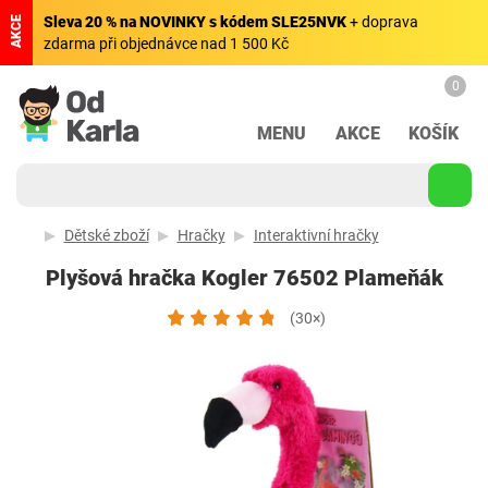
Sleva 20 % na NOVINKY s kódem SLE25NVK
+ doprava
AKCE
zdarma při objednávce nad 1 500 Kč
0
MENU
AKCE
KOŠÍK
Dětské zboží
Hračky
Interaktivní hračky
Plyšová hračka Kogler 76502 Plameňák
(30×)