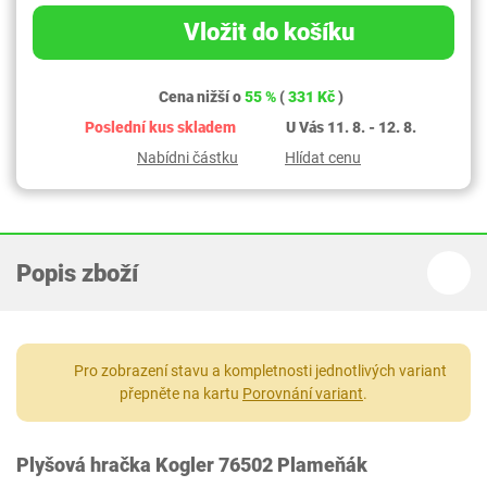
Vložit do košíku
Cena nižší o
55 %
(
331 Kč
)
Poslední kus skladem
U Vás 11. 8. - 12. 8.
Nabídni částku
Hlídat cenu
Popis zboží
Pro zobrazení stavu a kompletnosti jednotlivých variant
přepněte na kartu
Porovnání variant
.
Plyšová hračka Kogler 76502 Plameňák