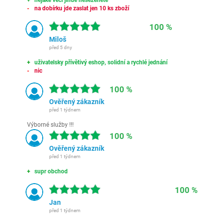
nějaké věci jinde neseženete
na dobírku jde zaslat jen 10 ks zboží
100 %
Miloš
před 5 dny
uživatelsky přívětivý eshop, solidní a rychlé jednání
nic
100 %
Ověřený zákazník
před 1 týdnem
Výborné služby !!!
100 %
Ověřený zákazník
před 1 týdnem
supr obchod
100 %
Jan
před 1 týdnem