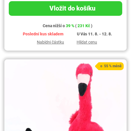
Vložit do košíku
Cena nižší o
39 %
(
231 Kč
)
Poslední kus skladem
U Vás 11. 8. - 12. 8.
Nabídni částku
Hlídat cenu
o 55 % méně