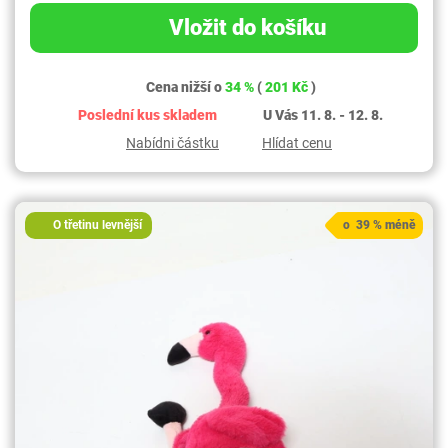
Vložit do košíku
Cena nižší o
34 %
(
201 Kč
)
Poslední kus skladem
U Vás 11. 8. - 12. 8.
Nabídni částku
Hlídat cenu
O třetinu levnější
o 39 % méně