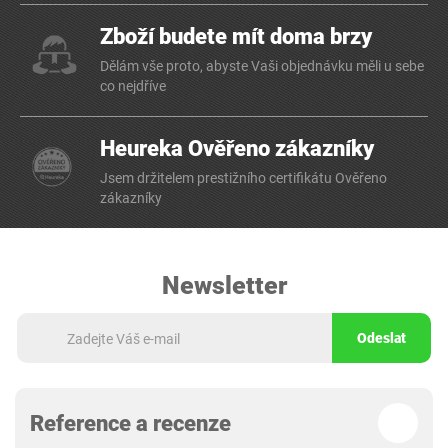
Zboží budete mít doma brzy
Dělám vše proto, abyste Vaši objednávku měli u sebe
co nejdříve
Heureka Ověřeno zákazníky
Jsem držitelem prestižního certifikátu Ověřeno
zákazníky
Newsletter
Odeslat
Reference a recenze