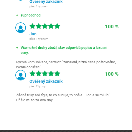
Ověřený zákazník
před 1 týdnem
supr obchod
100 %
Jan
před 1 týdnem
Všemožné druhy zboží, stav odpovídá popisu a luxusní
ceny.
Rychlá komunikace, perfektní zabalení, nízká cena poštovného,
rychlé doručení.
100 %
Ověřený zákazník
před 2 týdny
Žádné triky ani fígle, to co slibuje, to pošle... Tohle se mi líbí.
Přišlo mi to za dva dny.