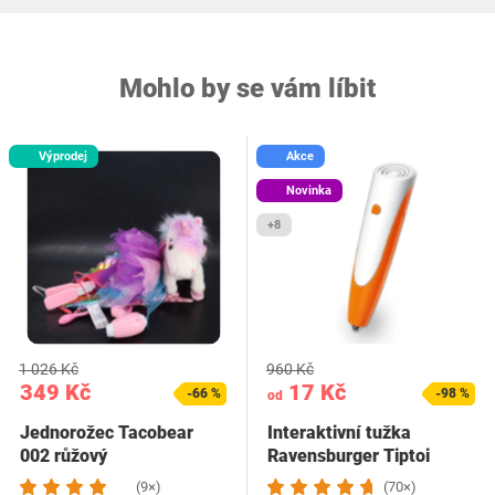
Mohlo by se vám líbit
Výprodej
Akce
Novinka
+8
1 026 Kč
960 Kč
349 Kč
17 Kč
-66 %
-98 %
od
Jednorožec Tacobear
Interaktivní tužka
002 růžový
Ravensburger Tiptoi
00110
(9×)
(70×)