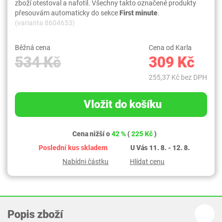
zboží otestoval a nafotil. Všechny takto označené produkty
přesouvám automaticky do sekce
First minute
.
(varianta 8604653)
Běžná cena
Cena od Karla
534 Kč
309 Kč
255,37 Kč bez DPH
Vložit do košíku
Cena nižší o
42 %
(
225 Kč
)
Poslední kus skladem
U Vás 11. 8. - 12. 8.
Nabídni částku
Hlídat cenu
Popis zboží