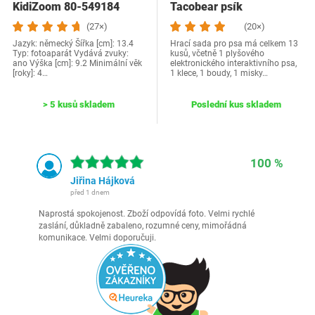
KidiZoom 80-549184
Tacobear psík
(27×)
(20×)
Jazyk: německý Šířka [cm]: 13.4
Hrací sada pro psa má celkem 13
Typ: fotoaparát Vydává zvuky:
kusů, včetně 1 plyšového
ano Výška [cm]: 9.2 Minimální věk
elektronického interaktivního psa,
[roky]: 4…
1 klece, 1 boudy, 1 misky…
> 5 kusů skladem
Poslední kus skladem
100 %
Jiřina Hájková
před 1 dnem
Naprostá spokojenost. Zboží odpovídá foto. Velmi rychlé
zaslání, důkladně zabaleno, rozumné ceny, mimořádná
komunikace. Velmi doporučuji.