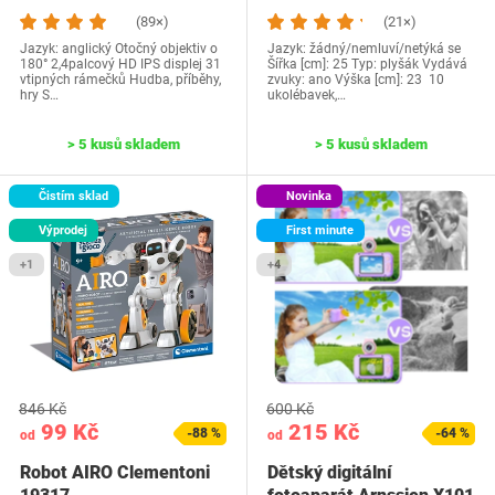
(89×)
(21×)
Jazyk: anglický Otočný objektiv o
Jazyk: žádný/nemluví/netýká se
180° 2,4palcový HD IPS displej 31
Šířka [cm]: 25 Typ: plyšák Vydává
vtipných rámečků Hudba, příběhy,
zvuky: ano Výška [cm]: 23 10
hry S…
ukolébavek,…
> 5 kusů skladem
> 5 kusů skladem
Čistím sklad
Novinka
Výprodej
First minute
+1
+4
846 Kč
600 Kč
99 Kč
215 Kč
-88 %
-64 %
od
od
Robot AIRO Clementoni
Dětský digitální