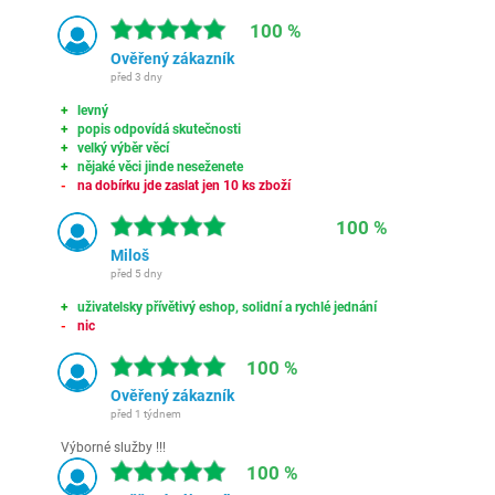
100 %
Ověřený zákazník
před 3 dny
levný
popis odpovídá skutečnosti
velký výběr věcí
nějaké věci jinde neseženete
na dobírku jde zaslat jen 10 ks zboží
100 %
Miloš
před 5 dny
uživatelsky přívětivý eshop, solidní a rychlé jednání
nic
100 %
Ověřený zákazník
před 1 týdnem
Výborné služby !!!
100 %