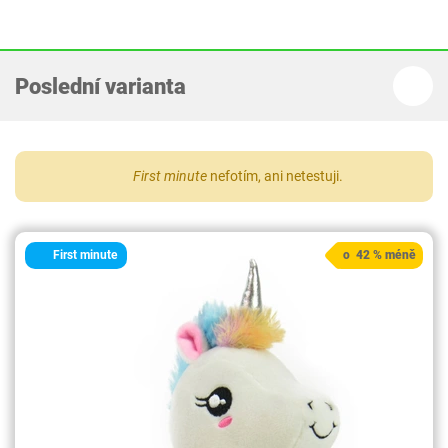
Poslední varianta
First minute
nefotím, ani netestuji.
First minute
o 42 % méně