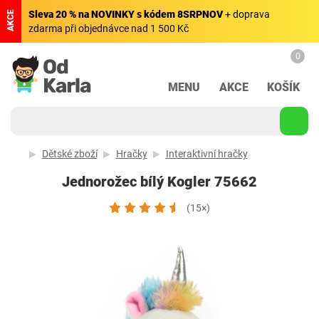
Sleva 20 % na NOVINKY s kódem 8SRPNOV
+ doprava
AKCE
zdarma při objednávce nad 1 500 Kč
0
MENU
AKCE
KOŠÍK
Dětské zboží
Hračky
Interaktivní hračky
Jednorožec bílý Kogler 75662
(15×)