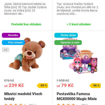
Jazyk: žádný/nemluví/netýká se
Typ: výuková hračka Vydává
Šířka [cm]: 30 Typ: plyšák Vydává
zvuky: ano Vhodné pro děti od: 2
zvuky: ne Výška [cm]: 25
let Materiál: umělá hmota Barva:
Minimální věk…
oranžová, bílá…
Poslední kus skladem
> 5 kusů skladem
Novinka
Čistím sklad
First minute
Opravím si sám
+1
576 Kč
1 858 Kč
239 Kč
79 Kč
-59 %
-96 %
od
od
Mluvící medvěd Vtech
Postavička Famosa
hnědý
MGX00000 Magic Mixie