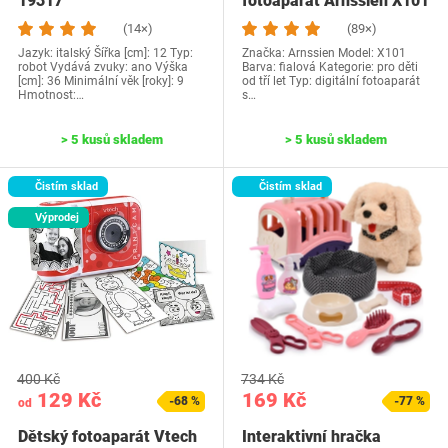
19317
fotoaparát Arnssien X101
(14×)
(89×)
Jazyk: italský Šířka [cm]: 12 Typ:
Značka: Arnssien Model: ‎X101
robot Vydává zvuky: ano Výška
Barva: fialová Kategorie: pro děti
[cm]: 36 Minimální věk [roky]: 9
od tří let Typ: digitální fotoaparát
Hmotnost:…
s…
> 5 kusů skladem
> 5 kusů skladem
Čistím sklad
Čistím sklad
Výprodej
400 Kč
734 Kč
129 Kč
169 Kč
-68 %
-77 %
od
Dětský fotoaparát Vtech
Interaktivní hračka