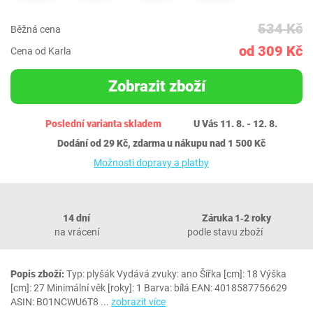
534 Kč
Běžná cena
od 309 Kč
Cena od Karla
Zobrazit zboží
Poslední varianta skladem
U Vás 11. 8. - 12. 8.
Dodání od 29 Kč, zdarma u nákupu nad 1 500 Kč
Možnosti dopravy a platby
14 dní
Záruka 1‐2 roky
na vrácení
podle stavu zboží
Popis zboží:
Typ: plyšák Vydává zvuky: ano Šířka [cm]: 18 Výška
[cm]: 27 Minimální věk [roky]: 1 Barva: bílá EAN: 4018587756629
ASIN: B01NCWU6T8
...
zobrazit více