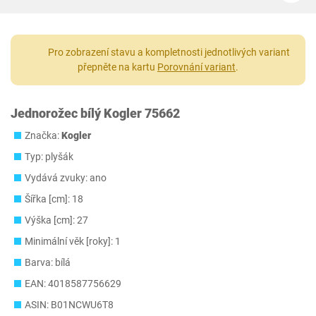
Pro zobrazení stavu a kompletnosti jednotlivých variant
přepněte na kartu
Porovnání variant
.
Jednorožec bílý Kogler 75662
Značka:
Kogler
Typ: plyšák
Vydává zvuky: ano
Šířka [cm]: 18
Výška [cm]: 27
Minimální věk [roky]: 1
Barva: bílá
EAN: 4018587756629
ASIN: B01NCWU6T8