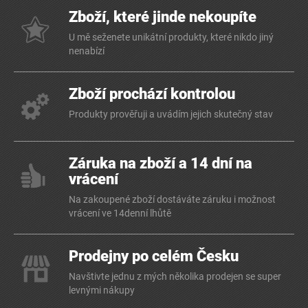
Zboží, které jinde nekoupíte
U mě seženete unikátní produkty, které nikdo jiný
nenabízí
Zboží prochází kontrolou
Produkty prověřuji a uvádím jejich skutečný stav
Záruka na zboží a 14 dní na
vrácení
Na zakoupené zboží dostáváte záruku i možnost
vrácení ve 14denní lhůtě
Prodejny po celém Česku
Navštivte jednu z mých několika prodejen se super
levnými nákupy