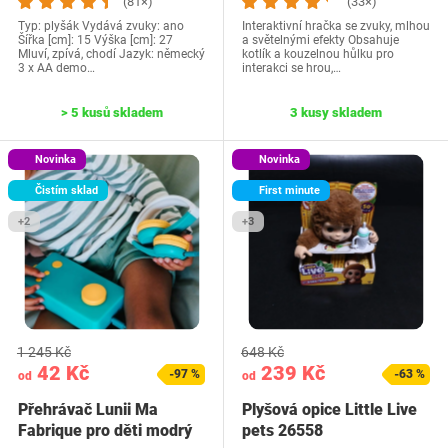
(81×)
(33×)
Typ: plyšák Vydává zvuky: ano
Interaktivní hračka se zvuky, mlhou
Šířka [cm]: 15 Výška [cm]: 27
a světelnými efekty Obsahuje
Mluví, zpívá, chodí Jazyk: německý
kotlík a kouzelnou hůlku pro
3 x AA demo…
interakci se hrou,…
> 5 kusů skladem
3 kusy skladem
Novinka
Novinka
Čistím sklad
First minute
+2
+3
1 245 Kč
648 Kč
42 Kč
239 Kč
-97 %
-63 %
od
od
Přehrávač Lunii Ma
Plyšová opice Little Live
Fabrique pro děti modrý
pets 26558