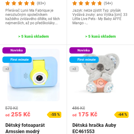
(83×)
(54×)
Přerávač Lunii Ma Fabrique je
Jazyk: nelze zjistit Typ: plyšák
nerozlučným společníkem
Vydává zvuky: ano Výška [cm]: 33
každého zvídavého dítěte, od těch
Little Live Pets - My Baby AFFE
nejmenších, až po předškoláky.…
Mango -…
> 5 kusů skladem
> 5 kusů skladem
Novinka
Novinka
First minute
First minute
+2
+2
570 Kč
486 Kč
255 Kč
175 Kč
-55 %
-64 %
od
od
Dětský fotoaparát
Dětská hračka Auby
Arnssien modrý
EC461553