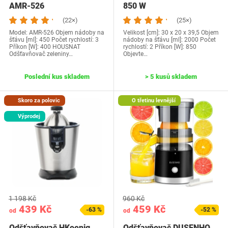
AMR-526
850 W
(22×)
(25×)
Model: ‎AMR-526 Objem nádoby na
Velikost [cm]: 30 x 20 x 39,5 Objem
šťávu [ml]: 450 Počet rychlostí: 3
nádoby na šťávu [ml]: 2000 Počet
Příkon [W]: 400 HOUSNAT
rychlostí: 2 Příkon [W]: 850
Odšťavňovač zeleniny…
Objevte…
Poslední kus skladem
> 5 kusů skladem
Skoro za polovic
O třetinu levnější
Výprodej
1 198 Kč
960 Kč
439 Kč
459 Kč
-63 %
-52 %
od
od
Odšťavňovač HKoenig
Odšťavňovač DUSENHO