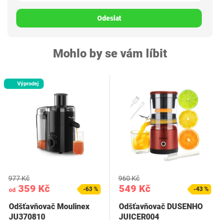
Odeslat
Mohlo by se vám líbit
Výprodej
977 Kč
960 Kč
359 Kč
549 Kč
-63 %
-43 %
od
Odšťavňovač Moulinex
Odšťavňovač DUSENHO
JU370810
JUICER004