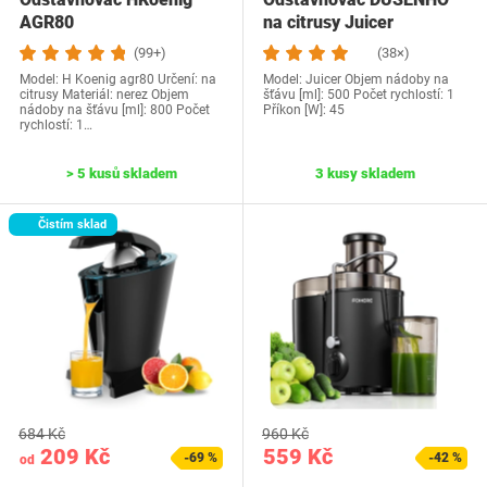
AGR80
na citrusy Juicer
(99+)
(38×)
Model: H Koenig agr80 Určení: na
Model: Juicer Objem nádoby na
citrusy Materiál: nerez Objem
šťávu [ml]: 500 Počet rychlostí: 1
nádoby na šťávu [ml]: 800 Počet
Příkon [W]: 45
rychlostí: 1…
> 5 kusů skladem
3 kusy skladem
Čistím sklad
684 Kč
960 Kč
209 Kč
559 Kč
-69 %
-42 %
od