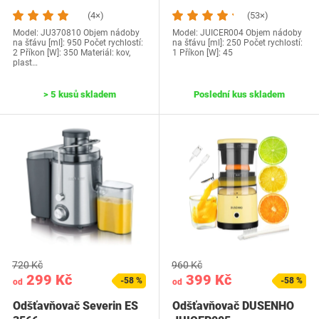
(4×)
(53×)
Model: JU370810 Objem nádoby
Model: JUICER004 Objem nádoby
na šťávu [ml]: 950 Počet rychlostí:
na šťávu [ml]: 250 Počet rychlostí:
2 Příkon [W]: 350 Materiál: kov,
1 Příkon [W]: 45
plast…
> 5 kusů skladem
Poslední kus skladem
720 Kč
960 Kč
299 Kč
399 Kč
-58 %
-58 %
od
od
Odšťavňovač Severin ES
Odšťavňovač DUSENHO