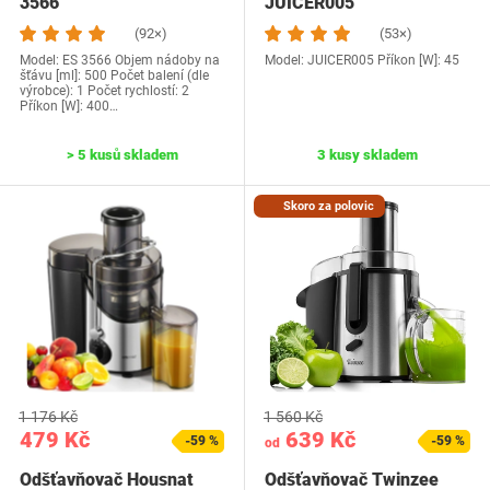
3566
JUICER005
(92×)
(53×)
Model: ES 3566 Objem nádoby na
Model: ‎JUICER005 Příkon [W]: 45
šťávu [ml]: 500 Počet balení (dle
výrobce): 1 Počet rychlostí: 2
Příkon [W]: 400…
> 5 kusů skladem
3 kusy skladem
Skoro za polovic
1 176 Kč
1 560 Kč
479 Kč
639 Kč
-59 %
-59 %
od
Odšťavňovač Housnat
Odšťavňovač Twinzee