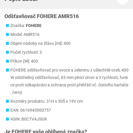
Odšťavňovač FOHERE AMR516
Značka:
FOHERE
Model: AMR516
Objem nádoby na šťávu [ml]: 400
Počet rychlostí: 3
Příkon [W]: 400
FOHERE odšťavňovač pro ovoce a zeleninu z ušlechtilé oceli, 400
W odstředivý odšťavňovač, 65 mm plnicí otvor a 3 rychlosti, funk
ce proti odkapávání a ochrana proti přehřátí vč. čisticího kartáče
, černý
Rozměry produktu: 31H x 30Š x 19V cm
EAN: 0616943000757
ASIN: B0C7V4JSGR
Je
FOHERE
vaše oblíbená značka?