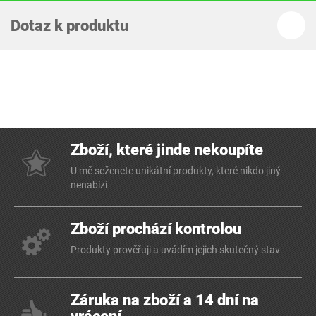
Dotaz k produktu
Zboží, které jinde nekoupíte
U mě seženete unikátní produkty, které nikdo jiný
nenabízí
Zboží prochází kontrolou
Produkty prověřuji a uvádím jejich skutečný stav
Záruka na zboží a 14 dní na