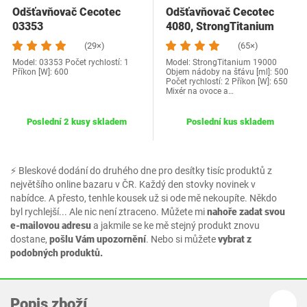
Odšťavňovač Cecotec
Odšťavňovač Cecotec
03353
4080, StrongTitanium
(29×)
(65×)
Model: 03353 Počet rychlostí: 1
Model: StrongTitanium 19000
Příkon [W]: 600
Objem nádoby na šťávu [ml]: 500
Počet rychlostí: 2 Příkon [W]: 650
Mixér na ovoce a…
Poslední 2 kusy skladem
Poslední kus skladem
⚡ Bleskové dodání do druhého dne pro desítky tisíc produktů z
největšího online bazaru v ČR. Každý den stovky novinek v
nabídce. A přesto, tenhle kousek už si ode mě nekoupíte. Někdo
byl rychlejší... Ale nic není ztraceno. Můžete mi
nahoře zadat svou
e-mailovou adresu
a jakmile se ke mě stejný produkt znovu
dostane,
pošlu Vám upozornění
. Nebo si můžete
vybrat z
podobných produktů.
Popis zboží