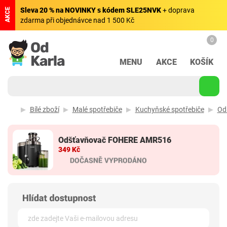
Sleva 20 % na NOVINKY s kódem SLE25NVK
+ doprava
AKCE
zdarma při objednávce nad 1 500 Kč
0
MENU
AKCE
KOŠÍK
Bílé zboží
Malé spotřebiče
Kuchyňské spotřebiče
Od
Odšťavňovač FOHERE AMR516
349 Kč