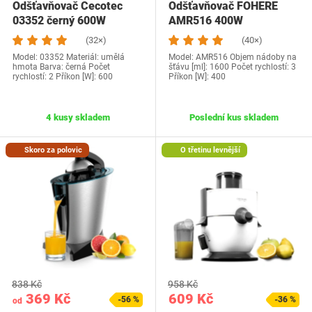
Odšťavňovač Cecotec
Odšťavňovač FOHERE
03352 černý 600W
AMR516 400W
(32×)
(40×)
Model: 03352 Materiál: umělá
Model: AMR516 Objem nádoby na
hmota Barva: černá Počet
šťávu [ml]: 1600 Počet rychlostí: 3
rychlostí: 2 Příkon [W]: 600
Příkon [W]: 400
4 kusy skladem
Poslední kus skladem
Skoro za polovic
O třetinu levnější
838 Kč
958 Kč
369 Kč
609 Kč
-56 %
-36 %
od