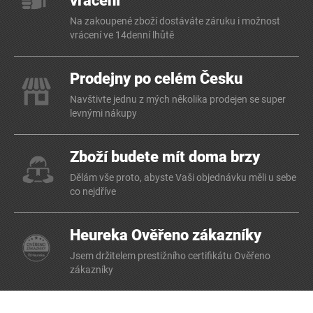
vrácení
Na zakoupené zboží dostáváte záruku i možnost
vrácení ve 14denní lhůtě
Prodejny po celém Česku
Navštivte jednu z mých několika prodejen se super
levnými nákupy
Zboží budete mít doma brzy
Dělám vše proto, abyste Vaši objednávku měli u sebe
co nejdříve
Heureka Ověřeno zákazníky
Jsem držitelem prestižního certifikátu Ověřeno
zákazníky