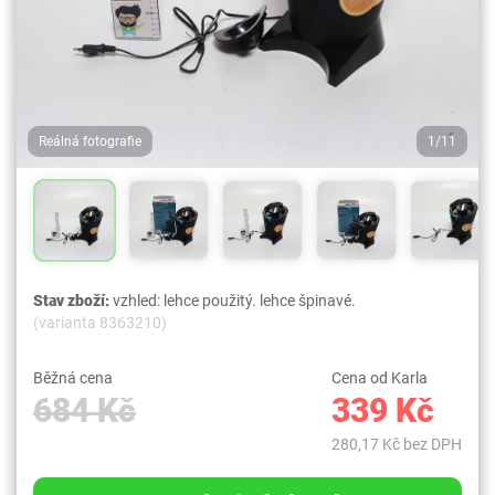
Reálná fotografie
1/11
Stav zboží:
vzhled: lehce použitý. lehce špinavé.
(varianta 8363210)
Běžná cena
Cena od Karla
684 Kč
339 Kč
280,17 Kč bez DPH