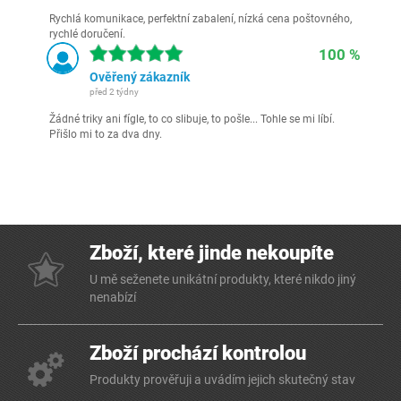
Rychlá komunikace, perfektní zabalení, nízká cena poštovného,
rychlé doručení.
100 %
Ověřený zákazník
před 2 týdny
Žádné triky ani fígle, to co slibuje, to pošle... Tohle se mi líbí.
Přišlo mi to za dva dny.
Zboží, které jinde nekoupíte
U mě seženete unikátní produkty, které nikdo jiný
nenabízí
Zboží prochází kontrolou
Produkty prověřuji a uvádím jejich skutečný stav