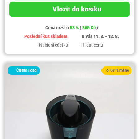
Vložit do košíku
Cena nižší o
53 %
(
365 Kč
)
Poslední kus skladem
U Vás 11. 8. - 12. 8.
Nabídni částku
Hlídat cenu
Čistím sklad
o 69 % méně