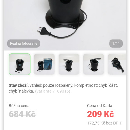
Reálná fotografie
1/11
Stav zboží:
vzhled: pouze rozbalený. kompletnost: chybí část.
chybí nálevka.
(varianta 7189015)
Běžná cena
Cena od Karla
684 Kč
209 Kč
172,73 Kč bez DPH