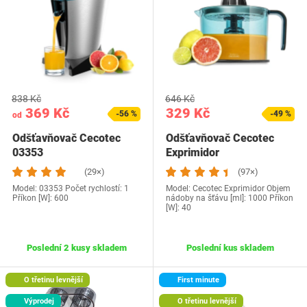
838 Kč
646 Kč
369 Kč
329 Kč
-56 %
-49 %
od
Odšťavňovač Cecotec
Odšťavňovač Cecotec
03353
Exprimidor
(29×)
(97×)
Model: 03353 Počet rychlostí: 1
Model: Cecotec Exprimidor Objem
Příkon [W]: 600
nádoby na šťávu [ml]: 1000 Příkon
[W]: 40
Poslední 2 kusy skladem
Poslední kus skladem
O třetinu levnější
First minute
Výprodej
O třetinu levnější