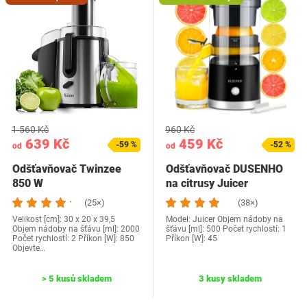
1 560 Kč
960 Kč
639 Kč
459 Kč
-59 %
-52 %
od
od
Odšťavňovač Twinzee
Odšťavňovač DUSENHO
850 W
na citrusy Juicer
(25×)
(38×)
Velikost [cm]: 30 x 20 x 39,5
Model: Juicer Objem nádoby na
Objem nádoby na šťávu [ml]: 2000
šťávu [ml]: 500 Počet rychlostí: 1
Počet rychlostí: 2 Příkon [W]: 850
Příkon [W]: 45
Objevte…
> 5 kusů skladem
3 kusy skladem