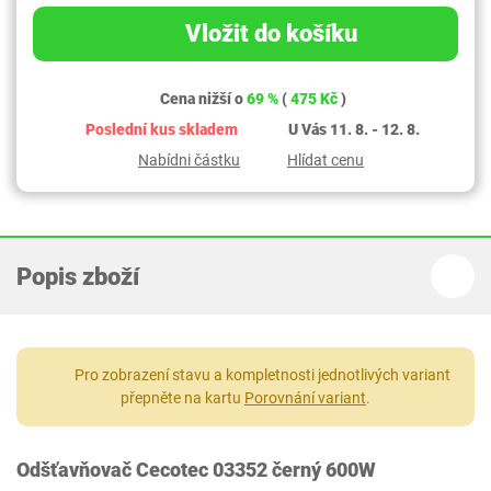
Vložit do košíku
Cena nižší o
69 %
(
475 Kč
)
Poslední kus skladem
U Vás 11. 8. - 12. 8.
Nabídni částku
Hlídat cenu
Popis zboží
Pro zobrazení stavu a kompletnosti jednotlivých variant
přepněte na kartu
Porovnání variant
.
Odšťavňovač Cecotec 03352 černý 600W