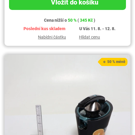
Vložit do košíku
Cena nižší o
50 %
(
345 Kč
)
Poslední kus skladem
U Vás 11. 8. - 12. 8.
Nabídni částku
Hlídat cenu
o 50 % méně