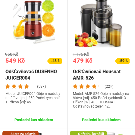
960 Kč
1 176 Kč
549 Kč
479 Kč
-43 %
-59 %
Odšťavňovač DUSENHO
Odšťavňovač Housnat
JUICER004
AMR-526
(53×)
(22×)
Model: JUICER004 Objem nádoby
Model: ‎AMR-526 Objem nádoby na
na šťávu [ml]: 250 Počet rychlostí:
šťávu [ml]: 450 Počet rychlostí: 3
1 Příkon [W]: 45
Příkon [W]: 400 HOUSNAT
Odšťavňovač zeleniny…
Poslední kus skladem
Poslední kus skladem
Skoro za polovic
O třetinu levnější