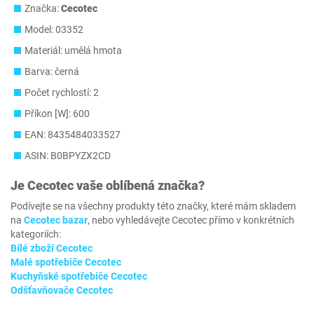
Značka:
Cecotec
Model: 03352
Materiál: umělá hmota
Barva: černá
Počet rychlostí: 2
Příkon [W]: 600
EAN: 8435484033527
ASIN: B0BPYZX2CD
Je
Cecotec
vaše oblíbená značka?
Podívejte se na všechny produkty této značky, které mám skladem
na
Cecotec bazar
, nebo vyhledávejte Cecotec přímo v konkrétních
kategoriích:
Bílé zboží Cecotec
Malé spotřebiče Cecotec
Kuchyňské spotřebiče Cecotec
Odšťavňovače Cecotec