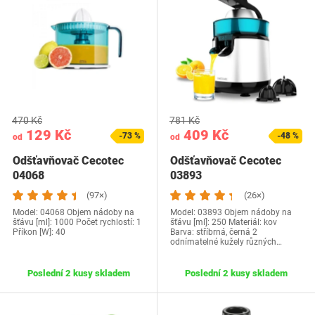
470 Kč
781 Kč
129 Kč
409 Kč
-73 %
-48 %
od
od
Odšťavňovač Cecotec
Odšťavňovač Cecotec
04068
03893
(97×)
(26×)
Model: 04068 Objem nádoby na
Model: 03893 Objem nádoby na
šťávu [ml]: 1000 Počet rychlostí: 1
šťávu [ml]: 250 Materiál: kov
Příkon [W]: 40
Barva: stříbrná, černá 2
odnímatelné kužely různých…
Poslední 2 kusy skladem
Poslední 2 kusy skladem