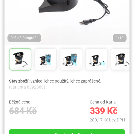
Reálná fotografie
1/13
Stav zboží:
vzhled: lehce použitý. lehce zaprášené.
(varianta 8392380)
Běžná cena
Cena od Karla
684 Kč
339 Kč
280,17 Kč bez DPH