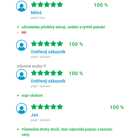
100 %
Miloš
před 5 dny
uživatelsky přívětivý eshop, solidní a rychlé jednání
nic
100 %
Ověřený zákazník
před 1 týdnem
Výborné služby !!!
100 %
Ověřený zákazník
před 1 týdnem
supr obchod
100 %
Jan
před 1 týdnem
Všemožné druhy zboží, stav odpovídá popisu a luxusní
ceny.