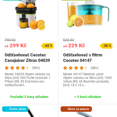
790 Kč
526 Kč
299 Kč
229 Kč
-62 %
-56 %
od
od
Odšťavňovač Cecotec
Odšťavňovač s filtrm
Cecojuicer Zitrus 04039
Cecotec 04147
(56×)
(48×)
Model: 04039 Objem nádoby na
Model: ‎04147 Materiál: plast
šťávu [ml]: 500 Počet rychlostí: 1
Objem nádoby na šťávu [ml]: 1000
Příkon [W]: 90 Dvě hlavy pro
Výkon [W]: 40 Rozměry produktu‎
odšťavňování…
[cm]: 18 x 18 x…
Poslední 2 kusy skladem
> 5 kusů skladem
Čistím sklad
Skoro za polovic