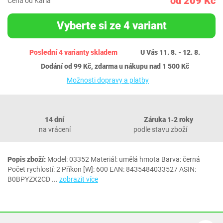
od 209 Kč
Cena od Karla
Vyberte si ze 4 variant
Poslední 4 varianty skladem
U Vás 11. 8. - 12. 8.
Dodání od 99 Kč, zdarma u nákupu nad 1 500 Kč
Možnosti dopravy a platby
14 dní
Záruka 1‐2 roky
na vrácení
podle stavu zboží
Popis zboží:
Model: 03352 Materiál: umělá hmota Barva: černá
Počet rychlostí: 2 Příkon [W]: 600 EAN: 8435484033527 ASIN:
B0BPYZX2CD
...
zobrazit více