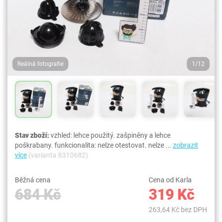
Reálná fotografie
1/12
Stav zboží:
vzhled: lehce použitý. zašpiněny a lehce
poškrabany. funkcionalita: nelze otestovat. nelze ...
zobrazit
více
(varianta 8310682)
Běžná cena
Cena od Karla
684 Kč
319 Kč
263,64 Kč bez DPH