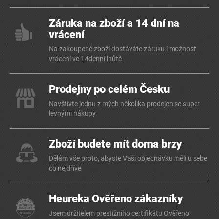
Záruka na zboží a 14 dní na
vrácení
Na zakoupené zboží dostáváte záruku i možnost
vrácení ve 14denní lhůtě
Prodejny po celém Česku
Navštivte jednu z mých několika prodejen se super
levnými nákupy
Zboží budete mít doma brzy
Dělám vše proto, abyste Vaši objednávku měli u sebe
co nejdříve
Heureka Ověřeno zákazníky
Jsem držitelem prestižního certifikátu Ověřeno