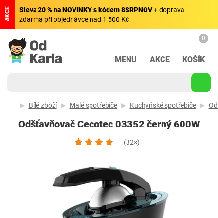
Sleva 20 % na NOVINKY s kódem 8SRPNOV
+ doprava
AKCE
zdarma při objednávce nad 1 500 Kč
0
MENU
AKCE
KOŠÍK
Bílé zboží
Malé spotřebiče
Kuchyňské spotřebiče
Od
Odšťavňovač Cecotec 03352 černý 600W
(32×)