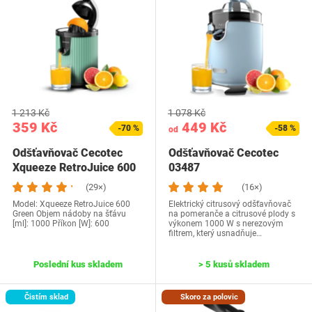
1 213 Kč
1 078 Kč
359 Kč
449 Kč
-70 %
-58 %
od
Odšťavňovač Cecotec
Odšťavňovač Cecotec
Xqueeze RetroJuice 600
03487
(29×)
(16×)
Model: Xqueeze RetroJuice 600
Elektrický citrusový odšťavňovač
Green Objem nádoby na šťávu
na pomeranče a citrusové plody s
[ml]: 1000 Příkon [W]: 600
výkonem 1000 W s nerezovým
filtrem, který usnadňuje…
Poslední kus skladem
> 5 kusů skladem
Čistím sklad
Skoro za polovic