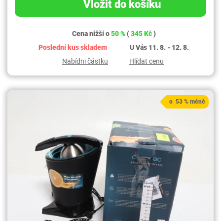
Vložit do košíku
Cena nižší o
50 %
(
345 Kč
)
Poslední kus skladem
U Vás 11. 8. - 12. 8.
Nabídni částku
Hlídat cenu
o 53 % méně