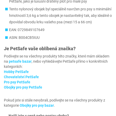
PetSafe, jako je luxusní drátěný plot pro malé psy
Tento nylonový obojek byl speciálně navržen pro psy s minimální
hmotností 3,6 kg a tento obojek je nastavitelný tak, aby ideálně o
dpovídal obvodu krku vašeho psa (mezi 15 a 66 cm)
EAN: 0729849107649
ASIN: B004CB5IUU
Je
PetSafe
vaše oblíbená značka?
Podívejte se na všechny produkty této značky, které mám skladem
na
petsafe bazar
, nebo vyhledávejte PetSafe přímo v konkrétních
kategoriích:
Hobby PetSafe
Chovatelství PetSafe
Pro psy PetSafe
Obojky pro psy PetSafe
Pokud jste si stále nevybrali, podívejte se na všechny produkty z
kategorie
Obojky pro psy bazar
.
Našli jste v ceně nebo popisu chybu?