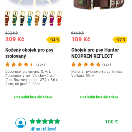
432 Kč
646 Kč
209 Kč
109 Kč
-52 %
-83 %
Kožený obojek pro psy
Obojek pro psy Hunter
srolovaný
NEOPREN REFLECT
(35×)
(32×)
Doporučené plemeno: S, M, L.
Materiál: nylonové Barva: hnědá
Doporučený věk: Všechny životní
Velikost: 50, M
fáze. Rozměry balení: 37,2 x 5,6 x
2 cm; 60 gramů. Číslo…
Poslední kus skladem
Poslední kus skladem
100 %
Jiřina Hájková