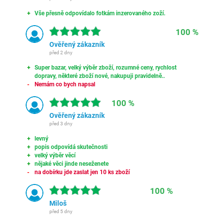
Vše přesně odpovídalo fotkám inzerovaného zoží.
100 %
Ověřený zákazník
před 2 dny
Super bazar, velký výběr zboží, rozumné ceny, rychlost
dopravy, některé zboží nové, nakupuji pravidelně..
Nemám co bych napsal
100 %
Ověřený zákazník
před 3 dny
levný
popis odpovídá skutečnosti
velký výběr věcí
nějaké věci jinde neseženete
na dobírku jde zaslat jen 10 ks zboží
100 %
Miloš
před 5 dny