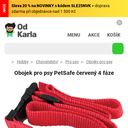
Sleva 20 % na NOVINKY s kódem SLE25NVK
+ doprava
AKCE
zdarma při objednávce nad 1 500 Kč
0
MENU
AKCE
KOŠÍK
Hobby
Chovatelství
Pro psy
Obojky pro psy
Obojek pro psy PetSafe červený 4 fáze