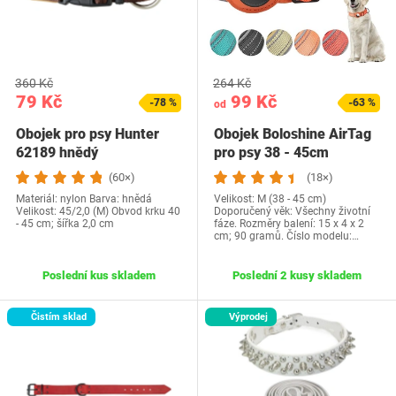
360 Kč
264 Kč
79 Kč
99 Kč
-78 %
-63 %
od
Obojek pro psy Hunter
Obojek Boloshine AirTag
62189 hnědý
pro psy 38 - 45cm
(60×)
(18×)
Materiál: nylon Barva: hnědá
Velikost: M (38 - 45 cm)
Velikost: 45/2,0 (M) Obvod krku 40
Doporučený věk: Všechny životní
- 45 cm; šířka 2,0 cm
fáze. Rozměry balení: 15 x 4 x 2
cm; 90 gramů. Číslo modelu:…
Poslední kus skladem
Poslední 2 kusy skladem
Čistím sklad
Výprodej