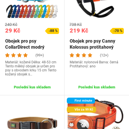
240 Kč
738 Kč
29 Kč
219 Kč
-88 %
-70 %
Obojek pro psy
Obojek pro psy Canny
CollarDirect modrý
Kolossus protitahový
(99+)
(12×)
Materiál: kožené Délka: 48-53 cm
Materiál: nylonové Barva: černá
Tento měkký obojek je určen pro
Protitahový: ano
psy s obvodem krku 15 cm Tento
kožený obojek s…
Poslední kus skladem
Poslední kus skladem
First minute
Vše za 99 Kč