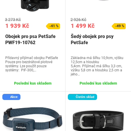
3 273 Kč
2 926 Kč
1 939 Kč
1 499 Kč
-41 %
-49 %
Obojek pro psa PetSafe
Šedý obojek pro psy
PWF19-10762
PetSafe
Přídavný přijímač obojku PetSafe
Základna má šířku 10,9cm, výšku
Pouze pro bezdrátové plotové
12,5cm a hloubku
systémy. Lze použít pouze
5,4cm. Přijímač má šířku 3,3 cm,
systémy: PIF-300,…
výšku 5,8 cm a hloubku 2,5 cm a
jeho…
Poslední kus skladem
Poslední kus skladem
Akce
Čistím sklad