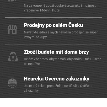
Na zakoupené zboží dostáváte záruku i možnost
vrácení ve 14denní lhůtě
Prodejny po celém Česku
Navštivte jednu z mých několika prodejen se super
levnými nákupy
Zboží budete mít doma brzy
Dělám vše proto, abyste Vaši objednávku měli u sebe
co nejdříve
Heureka Ověřeno zákazníky
Jsem držitelem prestižního certifikátu Ověřeno
zákazníky