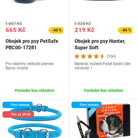
1 667 Kč
1 524 Kč
665 Kč
219 Kč
-60 %
-86 %
Obojek pro psy PetSafe
Obojek pro psy Hunter,
PBC00-17281
Super Soft
(10×)
Pro všechny velikosti plemen
Materiál: kožené Počet balení (dle
Barva: modrá
výrobce): 1
Poslední kus skladem
Poslední kus skladem
First minute
First minute
Vše za 29 Kč