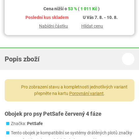
Cena nižší o
53 %
(
1 011 Kč
)
Poslední kus skladem
U Vás 7. 8. - 10. 8.
Nabídni částku
Hlídat cenu
Popis zboží
Pro zobrazení stavu a kompletnosti jednotlivých variant
přepněte na kartu
Porovnání variant
.
Obojek pro psy PetSafe červený 4 fáze
Značka:
PetSafe
Tento obojek je kompatibilní se systémy drátěných plotů značky