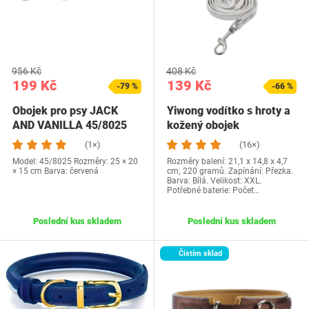
956 Kč
408 Kč
199 Kč
139 Kč
-79 %
-66 %
Obojek pro psy JACK
Yiwong vodítko s hroty a
AND VANILLA 45/8025
kožený obojek
(1×)
(16×)
Model: ‎45/8025 Rozměry: 25 × 20
Rozměry balení: 21,1 x 14,8 x 4,7
× 15 cm Barva: červená
cm; 220 gramů. Zapínání: Přezka.
Barva: Bílá. Velikost: XXL.
Potřebné baterie: Počet…
Poslední kus skladem
Poslední kus skladem
Čistím sklad