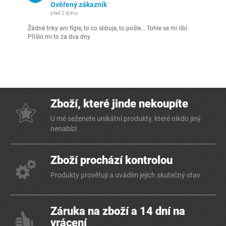
Ověřený zákazník
před 2 týdny
Žádné triky ani fígle, to co slibuje, to pošle... Tohle se mi líbí.
Přišlo mi to za dva dny.
Zboží, které jinde nekoupíte
U mě seženete unikátní produkty, které nikdo jiný
nenabízí
Zboží prochází kontrolou
Produkty prověřuji a uvádím jejich skutečný stav
Záruka na zboží a 14 dní na
vrácení