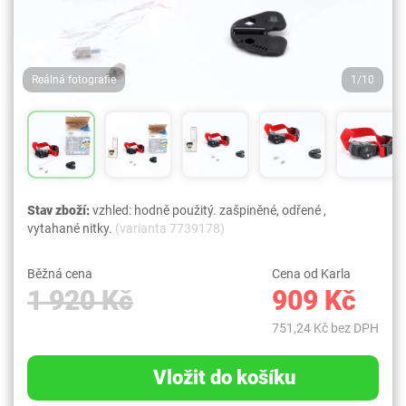
Reálná fotografie
1/10
Stav zboží:
vzhled: hodně použitý. zašpiněné, odřené ,
vytahané nitky.
(varianta 7739178)
Běžná cena
Cena od Karla
1 920 Kč
909 Kč
751,24 Kč bez DPH
Vložit do košíku