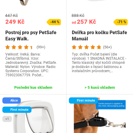
447 Kč
888 Kč
249 Kč
257 Kč
-44 %
-71 %
od
Postroj pro psy PetSafe
Dvířka pro kočku PetSafe
Easy Walk.
Manuál
Černo/stříbrný, velký
(99+)
(56×)
Velikost: Velká. Barva:
Typ: dvířka Počet balení (dle
Černá/Stříbrná. Vzor:
výrobce): 1 SNADNÁ INSTALACE -
Jednobarevný. Značka: PetSafe.
Tento klasický styl kočičí chlopně
Materiál: Nylon. Výrobce: Radio
je dodáván s řezací šablonou a
Systems Corporation. UPC:
instalačním průvodcem;…
759023067759. Počet…
Poslední kus skladem
> 5 kusů skladem
Akce
First minute
First minute
+1