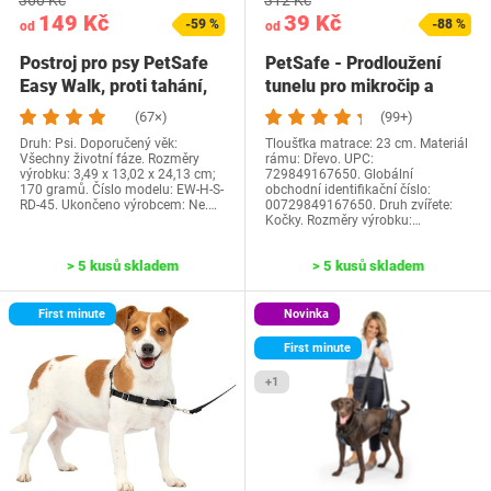
360 Kč
312 Kč
149 Kč
39 Kč
-59 %
-88 %
od
od
Postroj pro psy PetSafe
PetSafe - Prodloužení
Easy Walk, proti tahání,
tunelu pro mikročip a
pro výcvik…
manuální…
(67×)
(99+)
Druh: Psi. Doporučený věk:
Tloušťka matrace: 23 cm. Materiál
Všechny životní fáze. Rozměry
rámu: Dřevo. UPC:
výrobku: 3,49 x 13,02 x 24,13 cm;
729849167650. Globální
170 gramů. Číslo modelu: EW-H-S-
obchodní identifikační číslo:
RD-45. Ukončeno výrobcem: Ne.…
00729849167650. Druh zvířete:
Kočky. Rozměry výrobku:…
> 5 kusů skladem
> 5 kusů skladem
First minute
Novinka
First minute
+1