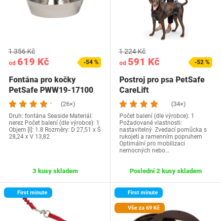
1 356 Kč
1 224 Kč
619 Kč
591 Kč
-54 %
-52 %
od
od
Fontána pro kočky
Postroj pro psa PetSafe
PetSafe PWW19-17100
CareLift
(26×)
(34×)
Druh: fontána Seaside Materiál:
Počet balení (dle výrobce): 1
nerez Počet balení (dle výrobce): 1
Požadované vlastnosti:
Objem [l]: 1.8 Rozměry: D 27,51 x Š
nastavitelný Zvedací pomůcka s
28,24 x V 13,82
rukojetí a ramenním popruhem
Optimální pro mobilizaci
nemocných nebo…
3 kusy skladem
Poslední 2 kusy skladem
First minute
First minute
Vše za 69 Kč