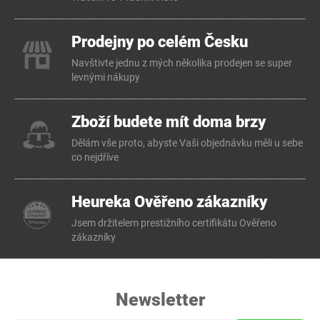
Prodejny po celém Česku
Navštivte jednu z mých několika prodejen se super
levnými nákupy
Zboží budete mít doma brzy
Dělám vše proto, abyste Vaši objednávku měli u sebe
co nejdříve
Heureka Ověřeno zákazníky
Jsem držitelem prestižního certifikátu Ověřeno
zákazníky
Newsletter