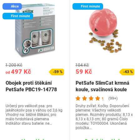
Akce
First minute
First minute
1 200 Kč
104 Kč
497 Kč
59 Kč
-59 %
-43 %
od
Obojek proti štěkání
PetSafe SlimCat krmná
PetSafe PBC19-14778
koule, svačinová koule
pro kočky, pro…
(99+)
Určený pro velikost psa: pro
Druhy zvířat: Kočky. Doporučení
jakéhokoliv psa s váhou od 3,6 kg
plemene: Všechny velikosti
Vhodný na: běžné štěkání, pro
plemen. Rozměry produktu: 8,13 x
málo tvrdohlavá plemena
8,13 x 8,13 cm; 80 gramů Číslo
Indikátor stavu baterie: ne…
modelu: TOY00004. Ukončená
položka…