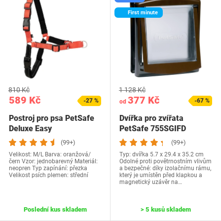
First minute
810 Kč
1 128 Kč
589 Kč
377 Kč
-27 %
-67 %
od
Postroj pro psa PetSafe
Dvířka pro zvířata
Deluxe Easy
PetSafe 755SGIFD
(99+)
(99+)
Velikost: M/L Barva: oranžová/
Typ: dvířka 5.7 x 29.4 x 35.2 cm
čern Vzor: jednobarevný Materiál:
Odolné proti povětrnostním vlivům
neopren Typ zapínání: přezka
a bezpečné: díky izolačnímu rámu,
Velikost psích plemen: střední
který je umístěn před klapkou a
magnetický uzávěr na…
Poslední kus skladem
> 5 kusů skladem