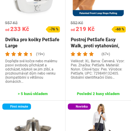
957 Kč
552 Kč
233 Kč
219 Kč
-76 %
-60 %
od
od
Dvířka pro kočky PetSafe
Postroj PetSafe Easy
Large
Walk, proti vytahování,
snižuje dávení…
(19×)
(67×)
Dopřejte své kočce nebo malému
Velikost: XL. Barva: Červená. Vzor:
psovi svobodu přicházet a
Pes. Značka: PetSafe. Materiál:
odcházet, kdykoli se jim zlíbí, a
Nylon. Cílové typy: Pes. Výrobce:
prozkoumávat dům nebo venku
PetSafe. UPC: 729849132405.
(kompatibilní s většinou
Globální identifikační číslo…
domácích…
> 5 kusů skladem
Poslední 2 kusy skladem
First minute
Novinka