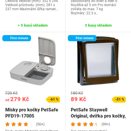
Celková velikost (mm): 352 x 294
zabudovány do dveří a stěn o
Velikost průchodu: (mm): 281 x
tloušťce až 5 cm Pro domácí
237 mm Maximální šířka ramen…
zvířata do max. 7 kg
Rozměry: 22.3 x…
> 5 kusů skladem
3 kusy skladem
First minute
First minute
720 Kč
180 Kč
279 Kč
89 Kč
-61 %
-51 %
od
Misky pro kočky PetSafe
PetSafe Staywell
PFD19-17005
Original, dvířka pro kočky,
vstupní a…
(50×)
(99+)