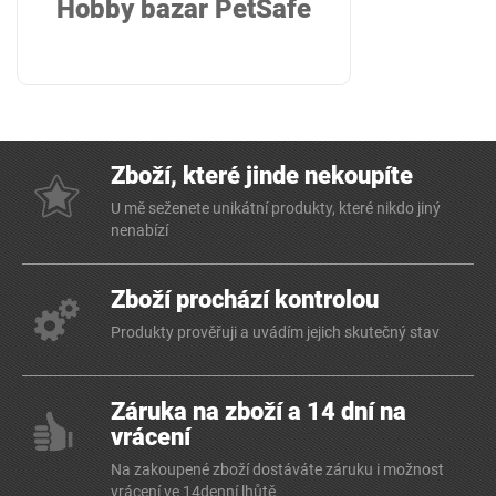
Hobby bazar PetSafe
Zboží, které jinde nekoupíte
U mě seženete unikátní produkty, které nikdo jiný
nenabízí
Zboží prochází kontrolou
Produkty prověřuji a uvádím jejich skutečný stav
Záruka na zboží a 14 dní na
vrácení
Na zakoupené zboží dostáváte záruku i možnost
vrácení ve 14denní lhůtě