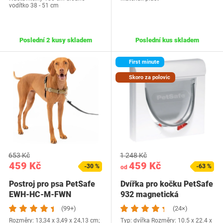
vodítko 38 - 51 cm
Poslední 2 kusy skladem
Poslední kus skladem
First minute
Skoro za polovic
653 Kč
1 248 Kč
459 Kč
459 Kč
-30 %
-63 %
od
Postroj pro psa PetSafe
Dvířka pro kočku PetSafe
EWH-HC-M-FWN
932 magnetická
(99+)
(24×)
Rozměry: ‎13,34 x 3,49 x 24,13 cm;
Typ: dvířka Rozměry: 10.5 x 22.4 x