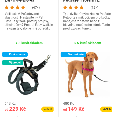
EW-H-M-BK-45
PetSafe 110WHITE
(67×)
(12×)
Velikost: M Požadované
Typ: dvířka Chytrá klapka PetSafe
vlastnosti: Nastavitelný Pet
Petporte s mikročipem pro kočky,
Safe Easy Walk postroj pro psy,
napájená z baterie nebo z
střední, černý Postroj Easy Walk je
hlavního napájecího zdroje Tento
navržen tak, aby jemně odradil…
prodlužovací tunel…
> 5 kusů skladem
> 5 kusů skladem
First minute
First minute
Výprodej
648 Kč
480 Kč
229 Kč
149 Kč
-65 %
-69 %
od
od