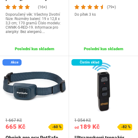
bungee…
(16×)
(79×)
Doporučený věk: Všechny životní
Do pítek 3 ks
fáze. Rozměry balení: 19 x 12,8 x
3,3 cm; 170 gramů Číslo modelu:
CWMK-S-RED-19. Informace pro
alergiky: Bez alergenů.…
Poslední kus skladem
Poslední kus skladem
Akce
Čistím sklad
1 667 Kč
1 054 Kč
665 Kč
189 Kč
-60 %
-82 %
od
Obojek pro psy PetSafe
Ultrazvukový trenažér