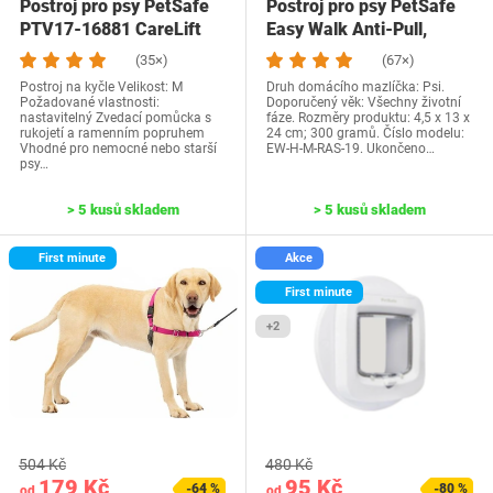
Postroj pro psy PetSafe
Postroj pro psy PetSafe
PTV17-16881 CareLift
Easy Walk Anti-Pull,
výcvikový…
(35×)
(67×)
Postroj na kyčle Velikost: M
Druh domácího mazlíčka: Psi.
Požadované vlastnosti:
Doporučený věk: Všechny životní
nastavitelný Zvedací pomůcka s
fáze. Rozměry produktu: 4,5 x 13 x
rukojetí a ramenním popruhem
24 cm; 300 gramů. Číslo modelu:
Vhodné pro nemocné nebo starší
EW-H-M-RAS-19. Ukončeno…
psy…
> 5 kusů skladem
> 5 kusů skladem
First minute
Akce
First minute
+2
504 Kč
480 Kč
179 Kč
95 Kč
-64 %
-80 %
od
od