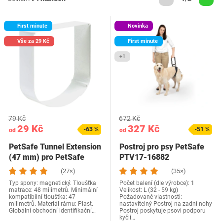
First minute
Novinka
Vše za 29 Kč
First minute
+1
79 Kč
672 Kč
29 Kč
327 Kč
-63 %
-51 %
od
od
PetSafe Tunnel Extension
Postroj pro psy PetSafe
(47 mm) pro PetSafe
PTV17-16882
Staywell…
(27×)
(35×)
Typ spony: magnetický. Tloušťka
Počet balení (dle výrobce): 1
matrace: 48 milimetrů. Minimální
Velikost: L (32 - 59 kg)
kompatibilní tloušťka: 47
Požadované vlastnosti:
milimetrů. Materiál rámu: Plast.
nastavitelný Postroj na zadní nohy
Globální obchodní identifikační…
Postroj poskytuje psovi podporu
kyčlí…