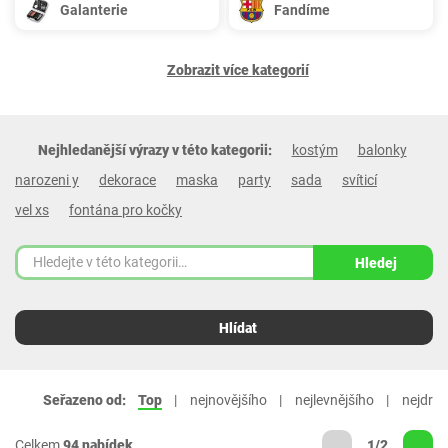
Galanterie
Fandíme
Zobrazit více kategorií
Nejhledanější výrazy v této kategorii:
kostým
balonky
narozeni y
dekorace
maska
party
sada
svíticí
vel xs
fontána pro kočky
Hledej
Hlídat
Seřazeno od:
Top
nejnovějšího
nejlevnějšího
nejdraž
Celkem
94 nabídek
1/2