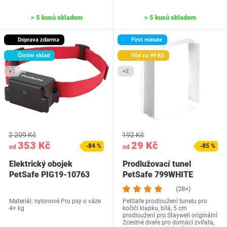
> 5 kusů skladem
> 5 kusů skladem
Doprava zdarma
First minute
Čistím sklad
Vše za 99 Kč
+1
+2
2 209 Kč
192 Kč
353 Kč
29 Kč
-84 %
-85 %
od
od
Elektrický obojek
Prodlužovací tunel
PetSafe PIG19-10763
PetSafe 799WHITE
(28×)
Materiál: nylonové Pro psy o váze
PetSafe prodloužení tunelu pro
4+ kg
kočičí klapku, bílá, 5 cm
prodloužení pro Staywell originální
2cestné dveře pro domácí zvířata,