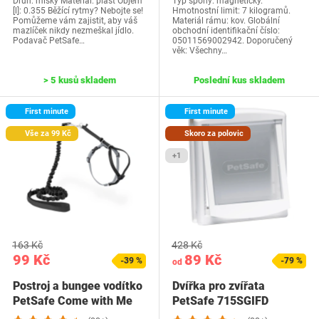
Druh: misky Materiál: plast Objem
Typ spony: magnetický.
[l]: 0.355 Běžící rytmy? Nebojte se!
Hmotnostní limit: 7 kilogramů.
Pomůžeme vám zajistit, aby váš
Materiál rámu: kov. Globální
mazlíček nikdy nezmeškal jídlo.
obchodní identifikační číslo:
Podavač PetSafe…
05011569002942. Doporučený
věk: Všechny…
> 5 kusů skladem
Poslední kus skladem
First minute
First minute
Vše za 99 Kč
Skoro za polovic
+1
163 Kč
428 Kč
99 Kč
89 Kč
-39 %
-79 %
od
Postroj a bungee vodítko
Dvířka pro zvířata
PetSafe Come with Me
PetSafe 715SGIFD
pro koťata,…