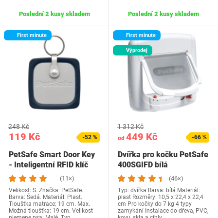
Poslední 2 kusy skladem
Poslední 2 kusy skladem
First minute
First minute
Výprodej
248 Kč
1 312 Kč
119 Kč
449 Kč
-52 %
-66 %
od
PetSafe Smart Door Key
Dvířka pro kočku PetSafe
- Inteligentní RFID klíč
400SGIFD bílá
pro dvířka…
(11×)
(46×)
Velikost: S. Značka: PetSafe.
Typ: dvířka Barva: bílá Materiál:
Barva: Šedá. Materiál: Plast.
plast Rozměry: 10,5 x 22,4 x 22,4
Tloušťka matrace: 19 cm. Max.
cm Pro kočky do 7 kg 4 typy
Možná tloušťka: 19 cm. Velikost
zamykání Instalace do dřeva, PVC,
plemene psa: Malé. Typ
kovu, skla a cihly