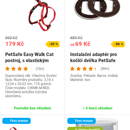
360 Kč
480 Kč
179 Kč
69 Kč
-50 %
-86 %
od
PetSafe Easy Walk Cat
Instalační adaptér pro
postroj, s elastickým
kočičí dvířka PetSafe
bungee…
(16×)
(99+)
Doporučený věk: Všechny životní
Značka: Petsafe Barva: hnědá
fáze. Rozměry produktu: 3,18 x
Materiál: kov
13,34 x 20,32 cm; 170 gramů.
Číslo modelu: CWMK-M-RED.
Ukončená položka (výroba
ukončena…
Poslední kus skladem
> 5 kusů skladem
First minute
First minute
O třetinu levnější