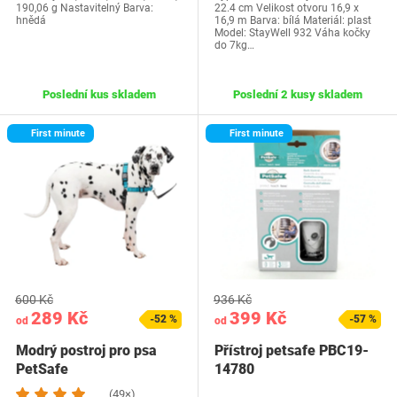
190,06 g Nastavitelný Barva:
22.4 cm Velikost otvoru 16,9 x
hnědá
16,9 m Barva: bílá Materiál: plast
Model: StayWell 932 Váha kočky
do 7kg…
Poslední kus skladem
Poslední 2 kusy skladem
First minute
First minute
600 Kč
936 Kč
289 Kč
399 Kč
-52 %
-57 %
od
od
Modrý postroj pro psa
Přístroj petsafe PBC19-
PetSafe
14780
(49×)