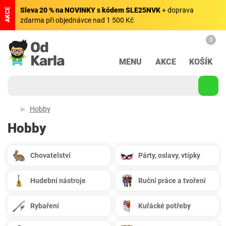
Sleva 20 % na NOVINKY s kódem SLE25NVK
+ doprava
AKCE
zdarma při objednávce nad 1 500 Kč
0
MENU
AKCE
KOŠÍK
Hobby
Hobby
Chovatelství
Párty, oslavy, vtípky
Hudební nástroje
Ruční práce a tvoření
Rybaření
Kuřácké potřeby