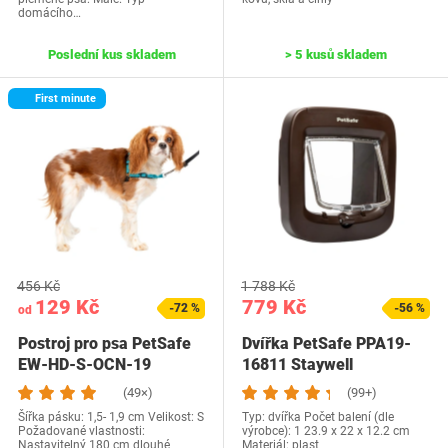
domácího…
Poslední kus skladem
> 5 kusů skladem
First minute
456 Kč
1 788 Kč
129 Kč
779 Kč
-72 %
-56 %
od
Postroj pro psa PetSafe
Dvířka PetSafe PPA19-
EW-HD-S-OCN-19
16811 Staywell
(49×)
(99+)
Šířka pásku: 1,5- 1,9 cm Velikost: S
Typ: dvířka Počet balení (dle
Požadované vlastnosti:
výrobce): 1 ‎23.9 x 22 x 12.2 cm
Nastavitelný 180 cm dlouhé
Materiál: plast