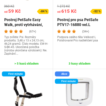
360 Kč
1 272 Kč
59 Kč
615 Kč
-84 %
-52 %
od
od
Postroj PetSafe Easy
Postroj pro psa PetSafe
Walk, proti vytrhávání,
PTV17-16880 vel.L
snižuje riziko…
(67×)
(34×)
Typ zvířete: Psi. Rozměry
Podpora celého těla Velikost L
produktu: 3,48 x 13 x 24,13 cm;
Polstrované Pro nadlehčení psa
46,24 gramů. Číslo modelu: EW-H-
S-BK-45. Ukončená položka
(výroba ukončena výrobcem): Ne.
Zapínání:…
> 5 kusů skladem
3 kusy skladem
First minute
Akce
First minute