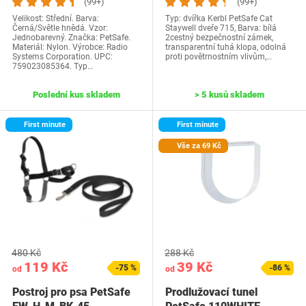
(99+)
(99+)
Velikost: Střední. Barva:
Typ: dvířka Kerbl PetSafe Cat
Černá/Světle hnědá. Vzor:
Staywell dveře 715, Barva: bílá
Jednobarevný. Značka: PetSafe.
2cestný bezpečnostní zámek,
Materiál: Nylon. Výrobce: Radio
transparentní tuhá klopa, odolná
Systems Corporation. UPC:
proti povětrnostním vlivům,…
759023085364. Typ…
Poslední kus skladem
> 5 kusů skladem
First minute
First minute
Vše za 69 Kč
480 Kč
288 Kč
119 Kč
39 Kč
-75 %
-86 %
od
od
Postroj pro psa PetSafe
Prodlužovací tunel