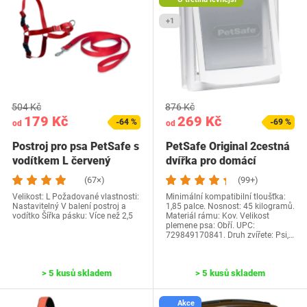
+1
504 Kč
876 Kč
179 Kč
269 Kč
-64 %
-69 %
od
od
Postroj pro psa PetSafe s
PetSafe Original 2cestná
vodítkem L červený
dvířka pro domácí
mazlíčky, rychlá…
(67×)
(99+)
Velikost: L Požadované vlastnosti:
Minimální kompatibilní tloušťka:
Nastavitelný V balení postroj a
1,85 palce. Nosnost: 45 kilogramů.
vodítko Šířka pásku: Více než 2,5
Materiál rámu: Kov. Velikost
plemene psa: Obří. UPC:
729849170841. Druh zvířete: Psi,…
> 5 kusů skladem
> 5 kusů skladem
Akce