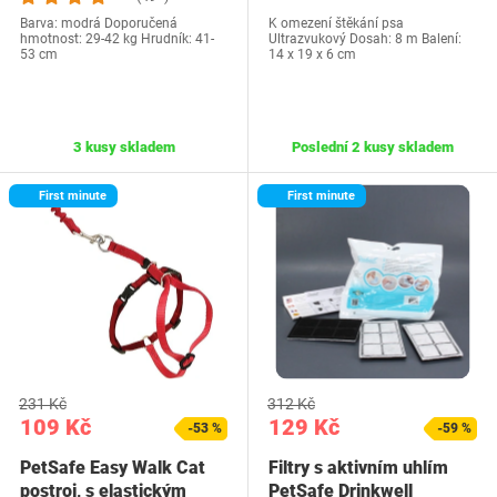
Barva: modrá Doporučená
K omezení štěkání psa
hmotnost: 29-42 kg Hrudník: 41-
Ultrazvukový Dosah: 8 m Balení:
53 cm
14 x 19 x 6 cm
3 kusy skladem
Poslední 2 kusy skladem
First minute
First minute
231 Kč
312 Kč
109 Kč
129 Kč
-53 %
-59 %
PetSafe Easy Walk Cat
Filtry s aktivním uhlím
postroj, s elastickým
PetSafe Drinkwell