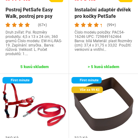
Postroj PetSafe Easy
Instalační adaptér dvířek
Walk, postroj pro psy
pro kočky PetSafe
proti vytažení,…
(67×)
(99+)
Druh zvířat: Psi. Rozměry
Číslo modelu položky: ‎PAC54-
produktu: 4,5 x 13 x 24 cm; 360
16246 UPC‎: 729849162464
gramů Číslo modelu: EW-H-L-RAS-
Barva: bílá Materiál: plast Rozměry
19. Zapínání: smyčka.. Barva:
(cm): ‎37,4 x 31,75 x 33,02 Použití:
růžová. Velikost: L. Počet
venkovní a vnitřní…
produktů: 1.…
5 kusů skladem
> 5 kusů skladem
First minute
First minute
Vše za 99 Kč