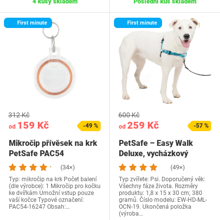
4 kusy skladem
Poslední kus skladem
First minute
First minute
312 Kč
600 Kč
159 Kč
259 Kč
-49 %
-57 %
od
od
Mikročip přívěsek na krk
PetSafe – Easy Walk
PetSafe PAC54
Deluxe, vycházkový
postroj pro psy bez…
(34×)
(49×)
Typ: mikročip na krk Počet balení
Typ zvířete: Psi. Doporučený věk:
(dle výrobce): 1 Mikročip pro kočku
Všechny fáze života. Rozměry
ke dvířkám Umožní vstup pouze
produktu: 1,8 x 15 x 30 cm; 380
vaší kočce Typové označení:
gramů. Číslo modelu: EW-HD-ML-
‎PAC54-16247 Obsah:…
OCN-19. Ukončená položka
(výroba…