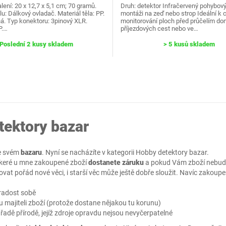
ení: 20 x 12,7 x 5,1 cm; 70 gramů.
Druh: detektor Infračervený pohybový
u: Dálkový ovladač. Materiál těla: PP.
montáži na zeď nebo strop Ideální k 
á. Typ konektoru: 3pinový XLR.
monitorování ploch před průčelím do
P.…
příjezdových cest nebo ve…
Poslední 2 kusy skladem
> 5 kusů skladem
tektory bazar
e svém
bazaru
. Nyní se nacházíte v kategorii
Hobby detektory bazar
.
škeré u mne zakoupené zboží
dostanete záruku
a pokud Vám zboží nebude 
at pořád nové věci, i starší věc může ještě dobře sloužit. Navíc zakoupe
 radost sobě
majiteli zboží (protože dostane nějakou tu korunu)
 řadě přírodě, jejíž zdroje opravdu nejsou nevyčerpatelné