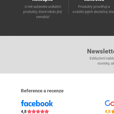
U mě seženete unikátní
Produkty prověřuji a
produkty, které nikdo jiný
uvádím jejich skutečný st
nenabízí
Newslett
Exkluzivní nabí
novinky, s
Reference a recenze
4,8
4,8