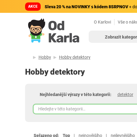
AKCE
Sleva 20 % na NOVINKY s kódem 8SRPNOV
+ do
O Karlovi
Vše o nák
Zobrazit kategor
Hobby
Hobby detektory
Hobby detektory
Nejhledanější výrazy v této kategorii:
detektor
Seřazeno od:
Top
nejnovějšího
nejlevnějšího