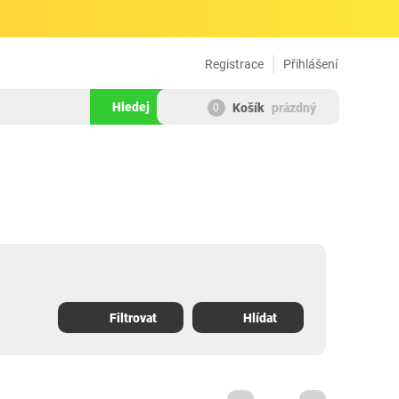
Registrace
Přihlášení
Hledej
Košík
prázdný
0
Filtrovat
Hlídat