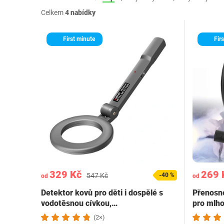
Celkem
4 nabídky
First minute
Firs
329 Kč
269 
547 Kč
-40 %
od
od
Detektor kovů pro děti i dospělé s
Přenosné
vodotěsnou cívkou,…
pro mlho
(2×)