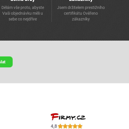
Dělám vše proto, abyste
Jsem držitelem prestižního
Vaši objednávku měli u
certifikátu Ověřeno
sebe co nejdříve
zákazníky
lat
4,8