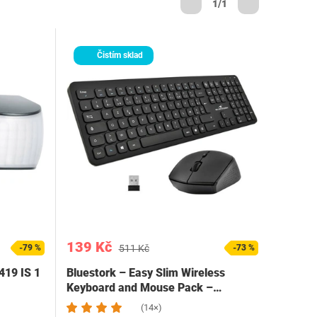
1/1
Čistím sklad
139 Kč
-79 %
511 Kč
-73 %
419 IS 1
Bluestork – Easy Slim Wireless
Keyboard and Mouse Pack –…
(14×)