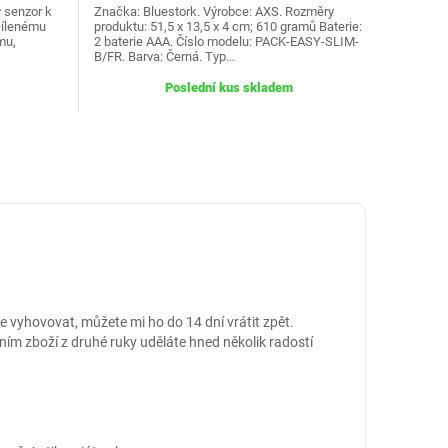
 senzor k
Značka: Bluestork. Výrobce: AXS. Rozměry
cílenému
produktu: 51,5 x 13,5 x 4 cm; 610 gramů Baterie:
mu,
2 baterie AAA. Číslo modelu: PACK-EASY-SLIM-
B/FR. Barva: Černá. Typ…
Poslední kus skladem
vyhovovat, můžete mi ho do 14 dní vrátit zpět.
ním zboží z druhé ruky uděláte hned několik radostí