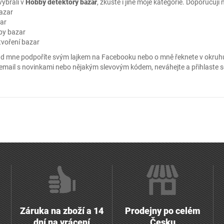
vybrali v
Hobby detektory bazar
, zkuste i jiné moje kategorie. Doporučuji 
bazar
zar
by bazar
tvoření bazar
kud mne podpoříte svým lajkem na
Facebooku
nebo o mně řeknete v okruh
 email s novinkami nebo nějakým slevovým kódem, neváhejte a přihlaste s
Záruka na zboží a 14
Prodejny po celém
dní na vrácení
Česku