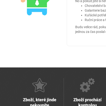
No a pokud jste si ne
Chovatelství 
Galanterie ba
Kuřácké potře
Ruční práce a 
Budu velice rád, po
jednou za čas poslal
Zboží, které jinde
Zboží prochází
nekoupíte
kontrolou