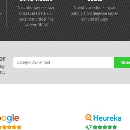
Na zakoupené zboží
Navštivte jednu z mých
av
dostáváte záruku i
několika prodejen se super
možnost vrácení ve
levnými nákupy
14denní lhůtě
er
Odes
dky,
levy
4,7