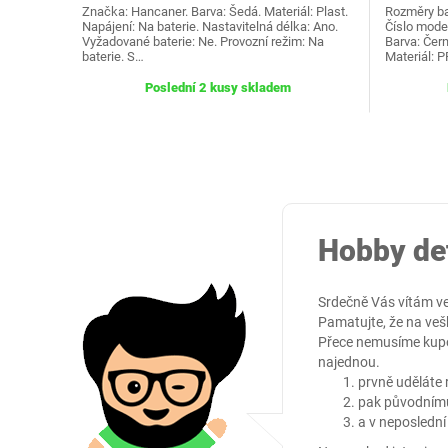
Značka: Hancaner. Barva: Šedá. Materiál: Plast.
Rozměry bal
Napájení: Na baterie. Nastavitelná délka: Ano.
Číslo model
Vyžadované baterie: Ne. Provozní režim: Na
Barva: Čern
baterie. S…
Materiál: P
Poslední 2 kusy skladem
Hobby de
Srdečně Vás vítám v
Pamatujte, že na ve
Přece nemusíme kupov
najednou.
prvně uděláte
pak původnímu 
a v neposlední