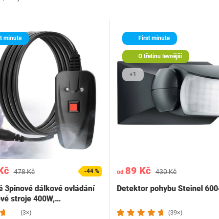
t minute
First minute
O třetinu levnější
+1
Kč
89 Kč
478 Kč
-44 %
430 Kč
od
 3pinové dálkové ovládání
Detektor pohybu Steinel 600
vé stroje 400W,…
(3×)
(39×)