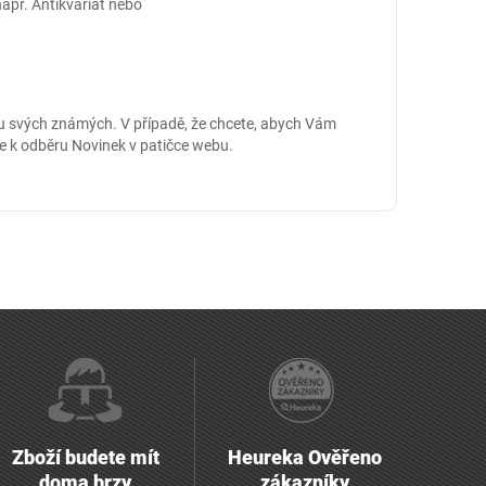
např.
Antikvariát
nebo
u svých známých. V případě, že chcete, abych Vám
e k odběru Novinek v patičce webu.
Zboží budete mít
Heureka Ověřeno
doma brzy
zákazníky