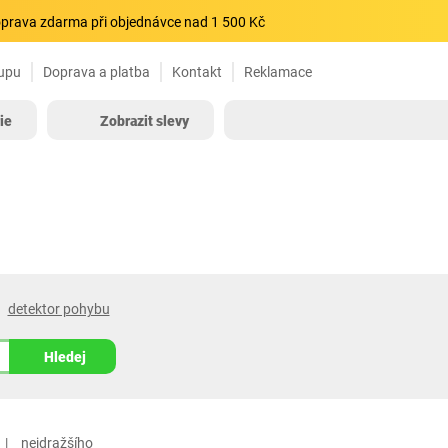
prava zdarma při objednávce nad 1 500 Kč
upu
Doprava a platba
Kontakt
Reklamace
ie
Zobrazit slevy
detektor pohybu
Hledej
nejdražšího