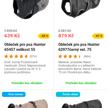
1 690 Kč
2 281 Kč
639 Kč
879 Kč
-62 %
-61 %
Obleček pro psa Hunter
Obleček pro psa Hunter
65457 velikost 55
62977černý vel. 75
(37×)
(46×)
Druh: bundy Požadované
Materiál: polyester, fleece
vlastnosti: Zimní, Nepromokavé
Vodoodpudivý a s reflexním
Lze prát v pračce na 30 °C S
lemováním Barva: černá Velikost:
plyšovou podšívkou
75 cm Vhodné pro délku…
Poslední kus skladem
Poslední kus skladem
First minute
Čistím sklad