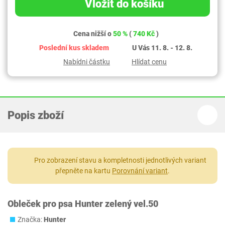
Vložit do košíku
Cena nižší o
50 %
(
740 Kč
)
Poslední kus skladem
U Vás 11. 8. - 12. 8.
Nabídni částku
Hlídat cenu
Popis zboží
Pro zobrazení stavu a kompletnosti jednotlivých variant
přepněte na kartu
Porovnání variant
.
Obleček pro psa Hunter zelený vel.50
Značka:
Hunter