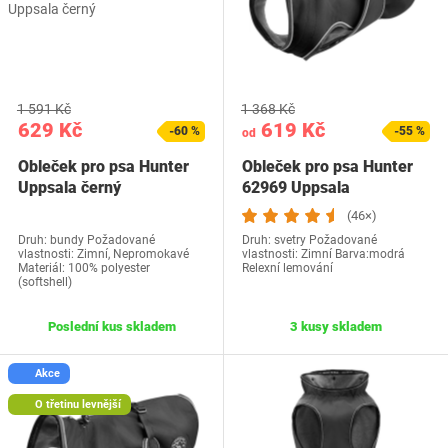
1 591 Kč
1 368 Kč
629 Kč
619 Kč
-60 %
-55 %
od
Obleček pro psa Hunter
Obleček pro psa Hunter
Uppsala černý
62969 Uppsala
(46×)
Druh: bundy Požadované
Druh: svetry Požadované
vlastnosti: Zimní, Nepromokavé
vlastnosti: Zimní Barva:modrá
Materiál: 100% polyester
Relexní lemování
(softshell)
Poslední kus skladem
3 kusy skladem
Akce
O třetinu levnější