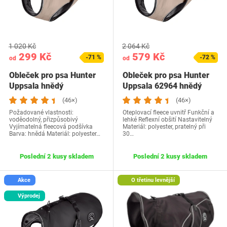
1 020 Kč
2 064 Kč
299 Kč
579 Kč
-71 %
-72 %
od
od
Obleček pro psa Hunter
Obleček pro psa Hunter
Uppsala hnědý
Uppsala 62964 hnědý
(46×)
(46×)
Požadované vlastnosti:
Oteplovací fleece uvnitř Funkční a
voděodolný, přizpůsobivý
lehké Reflexní obšití Nastavitelný
Vyjímatelná fleecová podšívka
Materiál: polyester, pratelný při
Barva: hnědá Materiál: polyester…
30…
Poslední 2 kusy skladem
Poslední 2 kusy skladem
Akce
O třetinu levnější
Výprodej