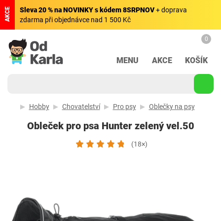
Sleva 20 % na NOVINKY s kódem 8SRPNOV
+ doprava
AKCE
zdarma při objednávce nad 1 500 Kč
0
MENU
AKCE
KOŠÍK
Hobby
Chovatelství
Pro psy
Oblečky na psy
Obleček pro psa Hunter zelený vel.50
(18×)