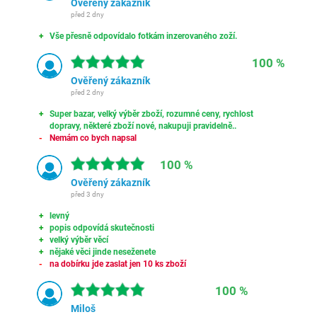
Ověřený zákazník
před 2 dny
Vše přesně odpovídalo fotkám inzerovaného zoží.
100 %
Ověřený zákazník
před 2 dny
Super bazar, velký výběr zboží, rozumné ceny, rychlost
dopravy, některé zboží nové, nakupuji pravidelně..
Nemám co bych napsal
100 %
Ověřený zákazník
před 3 dny
levný
popis odpovídá skutečnosti
velký výběr věcí
nějaké věci jinde neseženete
na dobírku jde zaslat jen 10 ks zboží
100 %
Miloš