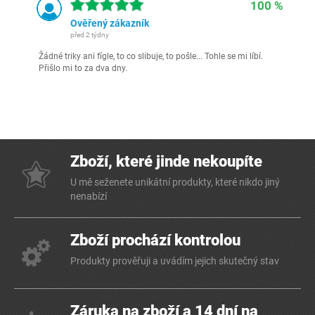
100 %
Ověřený zákazník
před 2 týdny
Žádné triky ani fígle, to co slibuje, to pošle... Tohle se mi líbí.
Přišlo mi to za dva dny.
Zboží, které jinde nekoupíte
U mě seženete unikátní produkty, které nikdo jiný
nenabízí
Zboží prochází kontrolou
Produkty prověřuji a uvádím jejich skutečný stav
Záruka na zboží a 14 dní na