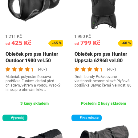
1 211 Kč
1 980 Kč
425 Kč
799 Kč
-65 %
-60 %
od
od
Obleček pro psa Hunter
Obleček pro psa Hunter
Outdoor 1980 vel.50
Uppsala 62968 vel.80
(46×)
(46×)
Materiál: polyester, fleecová
Druh: bundy Požadované
podšívka Funkce: chrání před
vlastnosti: nepromokavé Plyšová
chladem, větrem a vodou, vysoký
podšívka Barva: černá Velikost: 80
límec pro ohřívání krku…
3 kusy skladem
Poslední 2 kusy skladem
Výprodej
First minute