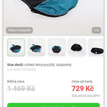
Reálná fotografie
1/8
Stav zboží:
vzhled: lehce použitý. zašpiněné.
(varianta 7624450)
Běžná cena
Cena od Karla
1 469 Kč
729 Kč
602,48 Kč bez DPH