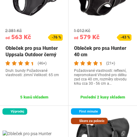
2 381 Kč
1 012 Kč
563 Kč
579 Kč
-76 %
-43 %
od
od
Obleček pro psa Hunter
Obleček pro psa Hunter
Uppsala Outdoor černý
40 cm
(46×)
(21×)
Druh: bundy Požadované
Požadované vlastnosti: reflexní,
vlastnosti: zimní Velikost: 65 cm
nepromokavé Vhodné pro délku
zad cca 40 cm, rozměry obvodu
krku cca 30 - 56 cm a…
5 kusů skladem
Poslední 2 kusy skladem
Výprodej
First minute
Skoro za polovic