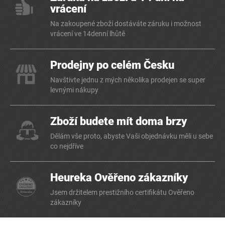
vrácení
Na zakoupené zboží dostáváte záruku i možnost
vrácení ve 14denní lhůtě
Prodejny po celém Česku
Navštivte jednu z mých několika prodejen se super
levnými nákupy
Zboží budete mít doma brzy
Dělám vše proto, abyste Vaši objednávku měli u sebe
co nejdříve
Heureka Ověřeno zákazníky
Jsem držitelem prestižního certifikátu Ověřeno
zákazníky