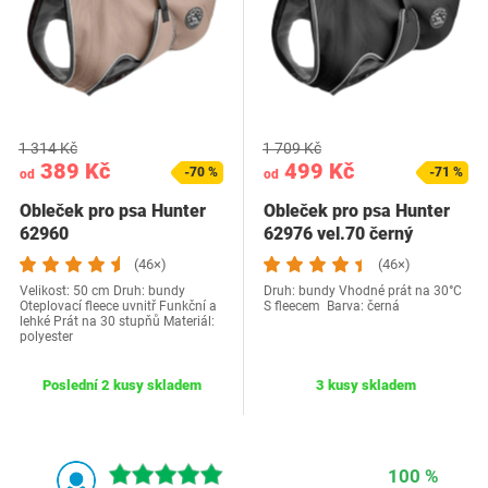
1 314 Kč
1 709 Kč
389 Kč
499 Kč
-70 %
-71 %
od
od
Obleček pro psa Hunter
Obleček pro psa Hunter
62960
62976 vel.70 černý
(46×)
(46×)
Velikost: 50 cm Druh: bundy
Druh: bundy Vhodné prát na 30°C
Oteplovací fleece uvnitř Funkční a
S fleecem Barva: černá
lehké Prát na 30 stupňů Materiál:
polyester
Poslední 2 kusy skladem
3 kusy skladem
100 %