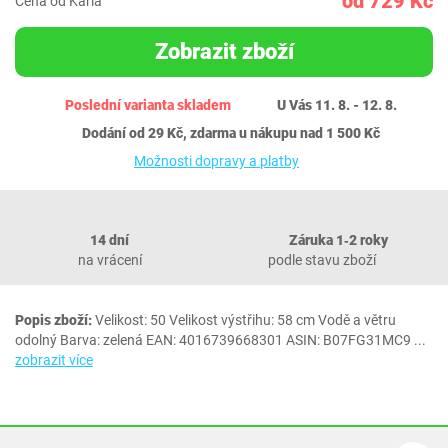
od 729 Kč
Cena od Karla
Zobrazit zboží
Poslední varianta skladem
U Vás 11. 8. - 12. 8.
Dodání od 29 Kč, zdarma u nákupu nad 1 500 Kč
Možnosti dopravy a platby
14 dní
Záruka 1‐2 roky
na vrácení
podle stavu zboží
Popis zboží:
Velikost: 50 Velikost výstřihu: 58 cm Vodě a větru
odolný Barva: zelená EAN: 4016739668301 ASIN: B07FG31MC9
...
zobrazit více