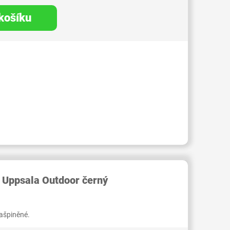
 košíku
RID000006669575
 Uppsala Outdoor černý
zašpiněné.