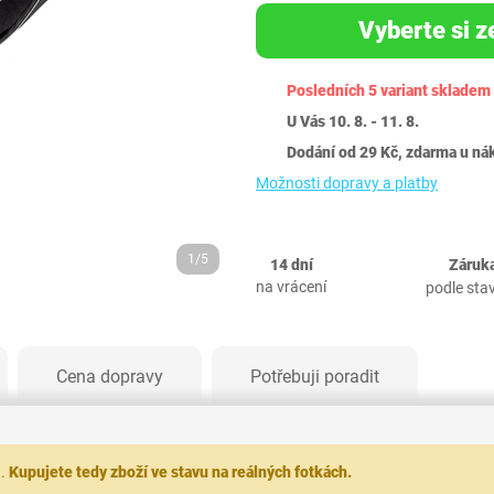
Vyberte si z
Posledních 5 variant skladem
U Vás 10. 8. - 11. 8.
Dodání od 29 Kč, zdarma u ná
Možnosti dopravy a platby
1/5
14 dní
Záruka
na vrácení
podle sta
Cena dopravy
Potřebuji poradit
t.
Kupujete tedy zboží ve stavu na reálných fotkách.