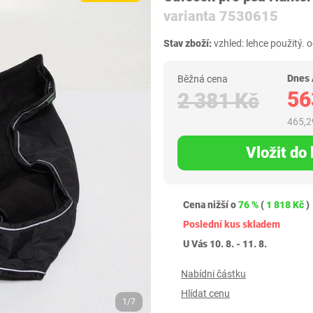
varianta 7530615
Stav zboží:
vzhled: lehce použitý. 
Dnes
Běžná cena
56
2 381 Kč
465,2
Vložit do
Cena nižší o
76 %
(
1 818 Kč
)
Poslední kus skladem
U Vás 10. 8. - 11. 8.
Nabídni částku
Hlídat cenu
1/7