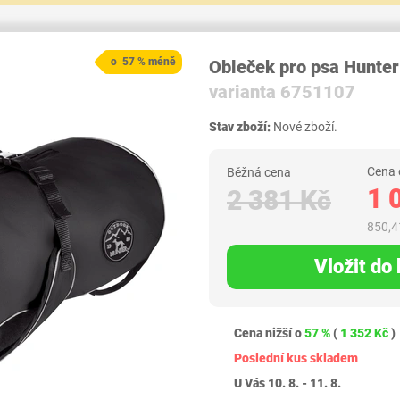
o 57 % méně
Obleček pro psa Hunter
varianta 6751107
Stav zboží:
Nové zboží.
Cena 
Běžná cena
1 
2 381 Kč
850,4
Vložit do
Cena nižší o
57 %
(
1 352 Kč
)
Poslední kus skladem
U Vás 10. 8. - 11. 8.