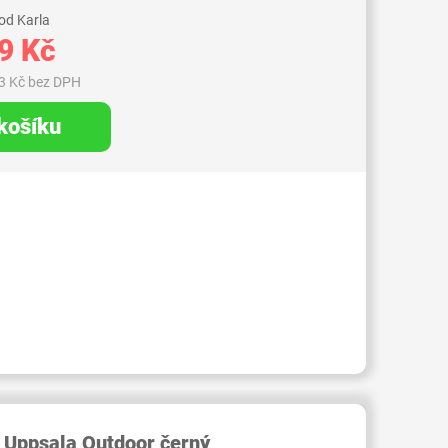
od Karla
9 Kč
3 Kč bez DPH
 košíku
RID000006476938
 Uppsala Outdoor černý