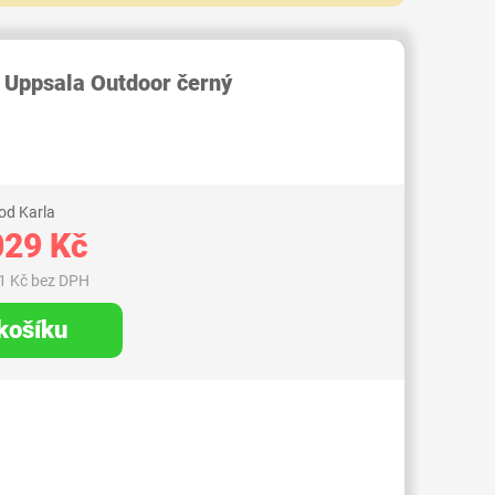
RID000005789733
 Uppsala Outdoor černý
od Karla
029 Kč
1 Kč bez DPH
 košíku