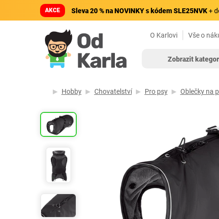
AKCE
Sleva 20 % na NOVINKY s kódem SLE25NVK
+ d
O Karlovi
Vše o nák
Zobrazit kategor
Hobby
Chovatelství
Pro psy
Oblečky na 