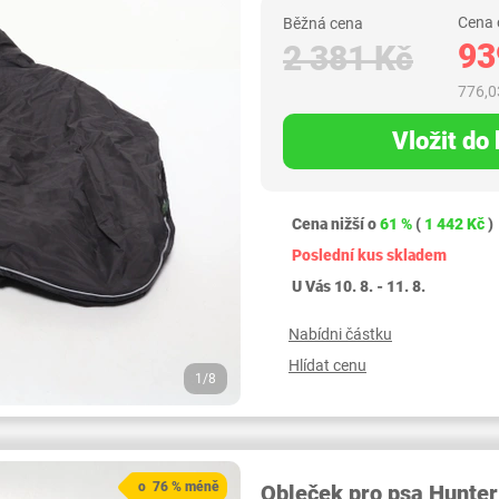
Cena 
Běžná cena
93
2 381 Kč
776,0
Vložit do
Cena nižší o
61 %
(
1 442 Kč
)
Poslední kus skladem
U Vás 10. 8. - 11. 8.
Nabídni částku
Hlídat cenu
1/8
o 76 % méně
Obleček pro psa Hunter