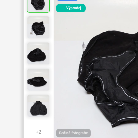
Výprodej
+2
Reálná fotografie