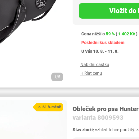
Vložit do
Cena nižší o
59 %
(
1 402 Kč
)
Poslední kus skladem
U Vás 10. 8. - 11. 8.
Nabídni částku
Hlídat cenu
1/5
o 61 % méně
Obleček pro psa Hunter
varianta 8009593
Stav zboží:
vzhled: lehce použitý. 