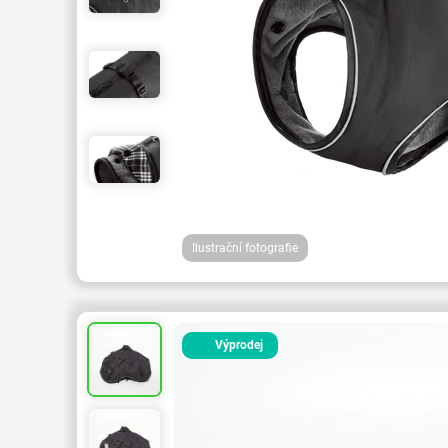
Ilustrační fotografie
Výprodej