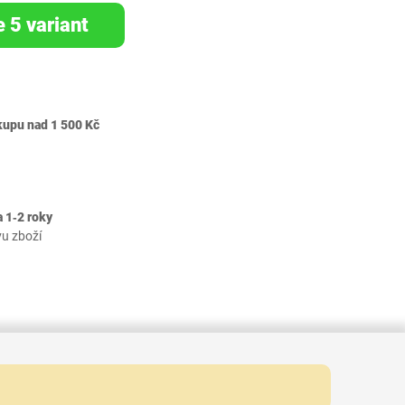
e 5 variant
kupu nad 1 500 Kč
 1‐2 roky
vu zboží