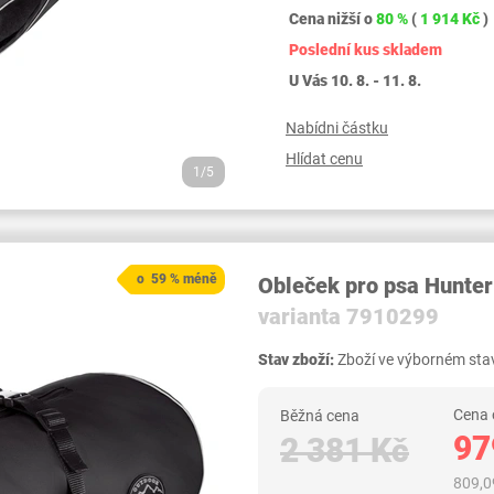
Cena nižší o
80 %
(
1 914 Kč
)
Poslední kus skladem
U Vás 10. 8. - 11. 8.
Nabídni částku
Hlídat cenu
1/5
o 59 % méně
Obleček pro psa Hunter
varianta 7910299
Stav zboží:
Zboží ve výborném stav
Cena 
Běžná cena
97
2 381 Kč
809,0