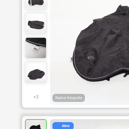
+3
Reálná fotografie
Akce