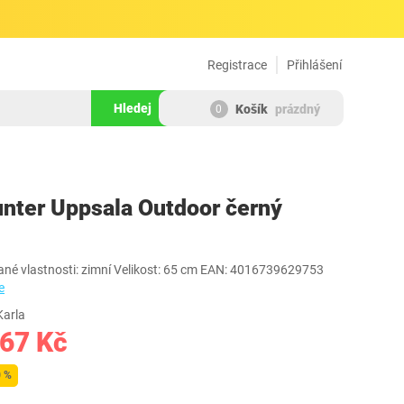
Registrace
Přihlášení
Hledej
Košík
prázdný
0
186712
unter Uppsala Outdoor černý
né vlastnosti: zimní Velikost: 65 cm EAN: 4016739629753
e
Karla
467 Kč
0 %