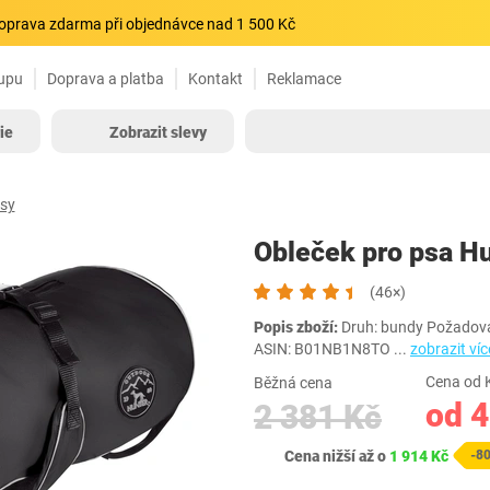
oprava zdarma při objednávce nad 1 500 Kč
upu
Doprava a platba
Kontakt
Reklamace
ie
Zobrazit slevy
psy
Obleček pro psa H
(46×)
Popis zboží:
Druh: bundy Požadova
ASIN: B01NB1N8TO
...
zobrazit víc
Cena od 
Běžná cena
od 
2 381 Kč
Cena nižší až o
1 914 Kč
-8