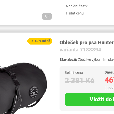
Nabídni částku
Hlídat cenu
1/5
o 80 % méně
Obleček pro psa Hunter
varianta 7188894
Stav zboží:
Zboží ve výborném stav
Dnes
Běžná cena
46
2 381 Kč
385,9
Vložit do