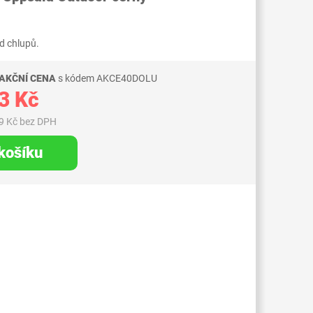
od chlupů.
 AKČNÍ CENA
s kódem AKCE40DOLU
3 Kč
9 Kč bez DPH
 košíku