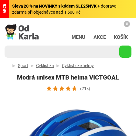
Sleva 20 % na NOVINKY s kódem SLE25NVK
+ doprava
AKCE
zdarma při objednávce nad 1 500 Kč
0
MENU
AKCE
KOŠÍK
Sport
Cyklistika
Cyklistické helmy
Modrá unisex MTB helma VICTGOAL
(71×)