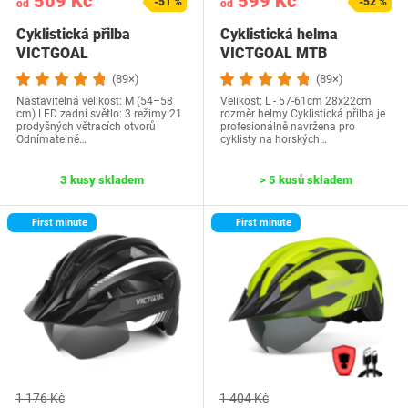
509 Kč
599 Kč
-51 %
-52 %
od
od
Cyklistická přilba
Cyklistická helma
VICTGOAL
VICTGOAL MTB
(89×)
(89×)
Nastavitelná velikost: M (54–58
Velikost: L - 57-61cm 28x22cm
cm) LED zadní světlo: 3 režimy 21
rozměr helmy Cyklistická přilba je
prodyšných větracích otvorů
profesionálně navržena pro
Odnímatelné…
cyklisty na horských…
3 kusy skladem
> 5 kusů skladem
First minute
First minute
1 176 Kč
1 404 Kč