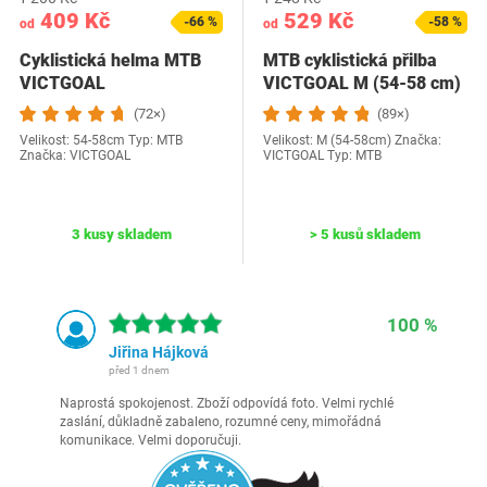
409 Kč
529 Kč
-66 %
-58 %
od
od
Cyklistická helma MTB
MTB cyklistická přilba
VICTGOAL
VICTGOAL M (54-58 cm)
(72×)
(89×)
Velikost: 54-58cm Typ: MTB
Velikost: M (54-58cm) Značka:
Značka: VICTGOAL
VICTGOAL Typ: MTB
3 kusy skladem
> 5 kusů skladem
100 %
Jiřina Hájková
před 1 dnem
Naprostá spokojenost. Zboží odpovídá foto. Velmi rychlé
zaslání, důkladně zabaleno, rozumné ceny, mimořádná
komunikace. Velmi doporučuji.