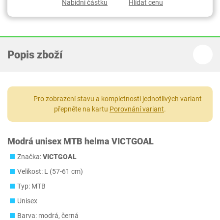
Nabídni částku
Hlídat cenu
Popis zboží
Pro zobrazení stavu a kompletnosti jednotlivých variant
přepněte na kartu
Porovnání variant
.
Modrá unisex MTB helma VICTGOAL
Značka:
VICTGOAL
Velikost: L (57-61 cm)
Typ: MTB
Unisex
Barva: modrá, černá