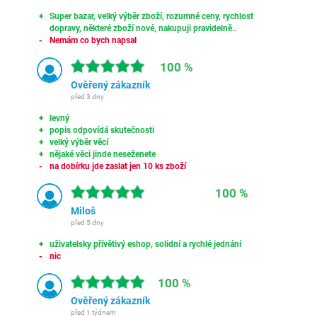
Super bazar, velký výběr zboží, rozumné ceny, rychlost
dopravy, některé zboží nové, nakupuji pravidelně..
Nemám co bych napsal
100 %
Ověřený zákazník
před 3 dny
levný
popis odpovídá skutečnosti
velký výběr věcí
nějaké věci jinde neseženete
na dobírku jde zaslat jen 10 ks zboží
100 %
Miloš
před 5 dny
uživatelsky přívětivý eshop, solidní a rychlé jednání
nic
100 %
Ověřený zákazník
před 1 týdnem