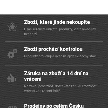
Zboží, které jinde nekoupíte
U mě seženete unikátní produkty, které nikdo jiný
nenabízí
Zboží prochází kontrolou
Produkty prověřuji a uvádím jejich skutečný stav
Záruka na zboží a 14 dní na
vrácení
Na zakoupené zboží dostáváte záruku i možnost
vrácení ve 14denní lhůtě
Prodejny po celém Česku