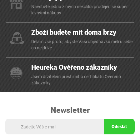
Navštivte jednu z mých několika prodejen se super
levnými nákupy
Zboží budete mít doma brzy
Dělám vše proto, abyste Vaši objednávku měli u sebe
co nejdříve
Heureka Ověřeno zákazníky
Jsem držitelem prestižního certifikátu Ověřeno
zákazníky
Newsletter
Odeslat