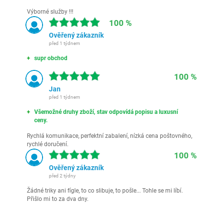
Výborné služby !!!
100 %
Ověřený zákazník
před 1 týdnem
supr obchod
100 %
Jan
před 1 týdnem
Všemožné druhy zboží, stav odpovídá popisu a luxusní
ceny.
Rychlá komunikace, perfektní zabalení, nízká cena poštovného,
rychlé doručení.
100 %
Ověřený zákazník
před 2 týdny
Žádné triky ani fígle, to co slibuje, to pošle... Tohle se mi líbí.
Přišlo mi to za dva dny.