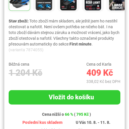
Stav zboží:
Toto zboží mám skladem, ale ještě jsem ho nestihl
otestovat a nafotit. Není ovšem potřeba se ničeho bát. I na
toto zboží dávám stejnou záruku a možnost vrácení, jako bych
zboží otestoval a nafotil. Všechny takto označené produkty
přesouvám automaticky do sekce
First minute
.
(varianta 7874055)
Běžná cena
Cena od Karla
1 204 Kč
409 Kč
338,02 Kč bez DPH
Vložit do košíku
Cena nižší o
66 %
(
795 Kč
)
Poslední kus skladem
U Vás 10. 8. - 11. 8.