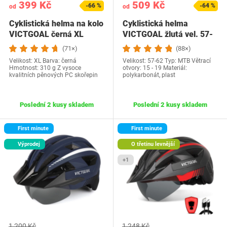
399 Kč
509 Kč
-66 %
-64 %
od
od
Cyklistická helma na kolo
Cyklistická helma
VICTGOAL černá XL
VICTGOAL žlutá vel. 57-
62
(71×)
(88×)
Velikost: XL Barva: černá
Velikost: 57-62 Typ: MTB Větrací
Hmotnost: 310 g Z vysoce
otvory: 15 - 19 Materiál:
kvalitních pěnových PC skořepin
polykarbonát, plast
Poslední 2 kusy skladem
Poslední 2 kusy skladem
First minute
First minute
Výprodej
O třetinu levnější
+1
1 200 Kč
1 248 Kč