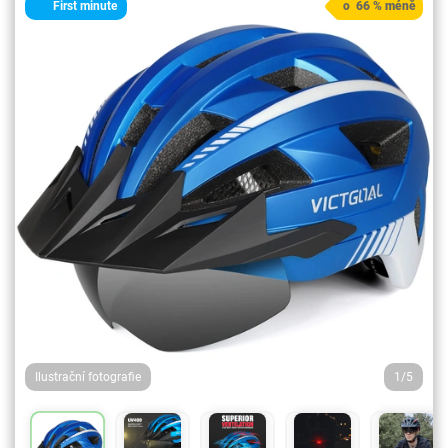
First minute
o 66 % méně
Ilustrační fotografie
1/5