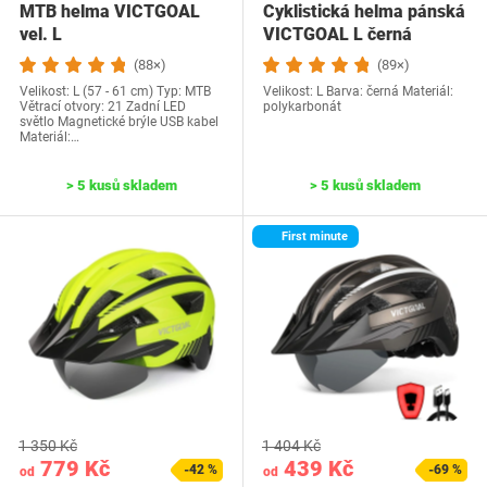
MTB helma VICTGOAL
Cyklistická helma pánská
vel. L
VICTGOAL L černá
(88×)
(89×)
Velikost: L (57 - 61 cm) Typ: MTB
Velikost: L Barva: černá Materiál:
Větrací otvory: 21 Zadní LED
polykarbonát
světlo Magnetické brýle USB kabel
Materiál:…
> 5 kusů skladem
> 5 kusů skladem
First minute
1 350 Kč
1 404 Kč
779 Kč
439 Kč
-42 %
-69 %
od
od