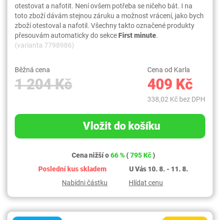
otestovat a nafotit. Není ovšem potřeba se ničeho bát. I na
toto zboží dávám stejnou záruku a možnost vrácení, jako bych
zboží otestoval a nafotil. Všechny takto označené produkty
přesouvám automaticky do sekce
First minute
.
(varianta 7798986)
Běžná cena
Cena od Karla
1 204 Kč
409 Kč
338,02 Kč bez DPH
Vložit do košíku
Cena nižší o
66 %
(
795 Kč
)
Poslední kus skladem
U Vás 10. 8. - 11. 8.
Nabídni částku
Hlídat cenu