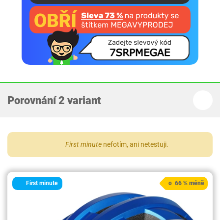
Porovnání 2 variant
First minute
nefotím, ani netestuji.
First minute
o 66 % méně