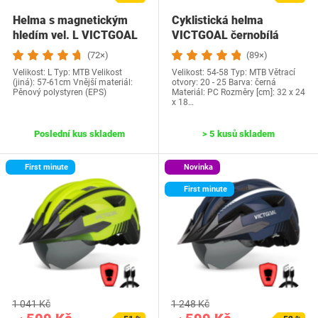
Helma s magnetickým
Cyklistická helma
hledím vel. L VICTGOAL
VICTGOAL černobílá
(72×)
(89×)
Velikost: L Typ: MTB Velikost
Velikost: 54-58 Typ: MTB Větrací
(jiná): 57-61cm Vnější materiál:
otvory: 20 - 25 Barva: černá
Pěnový polystyren (EPS)
Materiál: PC Rozměry [cm]: 32 x 24
x 18…
Poslední kus skladem
> 5 kusů skladem
First minute
Novinka
First minute
1 041 Kč
1 248 Kč