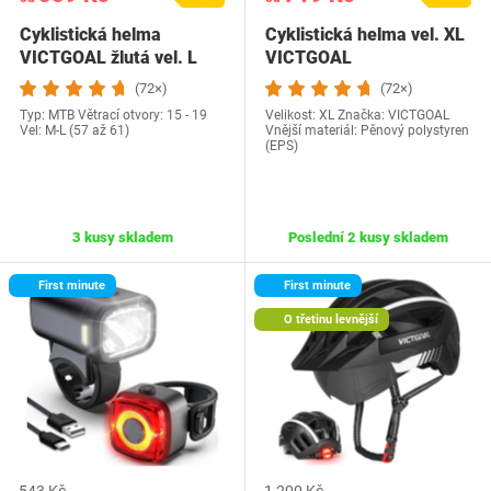
Cyklistická helma
Cyklistická helma vel. XL
VICTGOAL žlutá vel. L
VICTGOAL
(72×)
(72×)
Typ: MTB Větrací otvory: 15 - 19
Velikost: XL Značka: VICTGOAL
Vel: M-L (57 až 61)
Vnější materiál: Pěnový polystyren
(EPS)
3 kusy skladem
Poslední 2 kusy skladem
First minute
First minute
O třetinu levnější