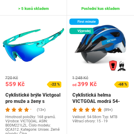
> 5 kusů skladem
Poslední kus skladem
First minute
Výprodej
720 Kč
1 248 Kč
559 Kč
399 Kč
-22 %
-68 %
od
Cyklistické brýle Victgoal
Cyklistická helma
pro muže a ženy s
VICTGOAL modrá 54-
polarizačními…
58cm
(13×)
(89×)
Hmotnost položky: 168 gramů.
Velikost: 54-58cm Typ: MTB
Výrobce: VICTGOAL. ASIN:
Větrací otvory: 15 - 19
B0DM221LZL. Číslo modelu:
QCA312. Kategorie: Unisex. Země
původu: Čína.