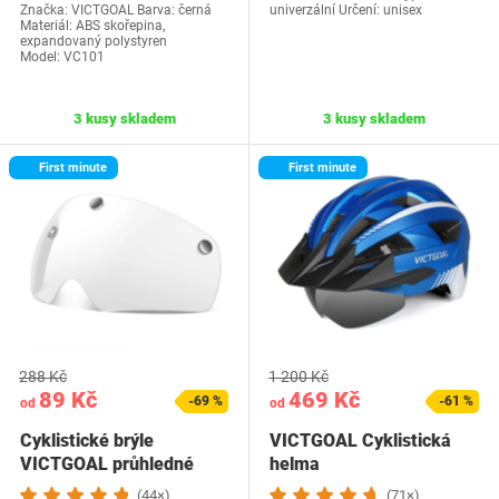
Značka: VICTGOAL Barva: černá
univerzální Určení: unisex
Materiál: ‎ABS skořepina,
expandovaný polystyren
Model: VC101
3 kusy skladem
3 kusy skladem
First minute
First minute
288 Kč
1 200 Kč
89 Kč
469 Kč
-69 %
-61 %
od
od
Cyklistické brýle
VICTGOAL Cyklistická
VICTGOAL průhledné
helma
(44×)
(71×)