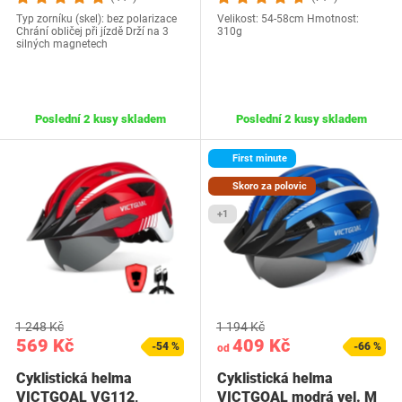
Typ zorníku (skel): bez polarizace
Velikost: 54-58cm Hmotnost:
Chrání obličej při jízdě Drží na 3
310g
silných magnetech
Poslední 2 kusy skladem
Poslední 2 kusy skladem
First minute
Skoro za polovic
+1
1 248 Kč
1 194 Kč
569 Kč
409 Kč
-54 %
-66 %
od
Cyklistická helma
Cyklistická helma
VICTGOAL VG112,
VICTGOAL modrá vel. M