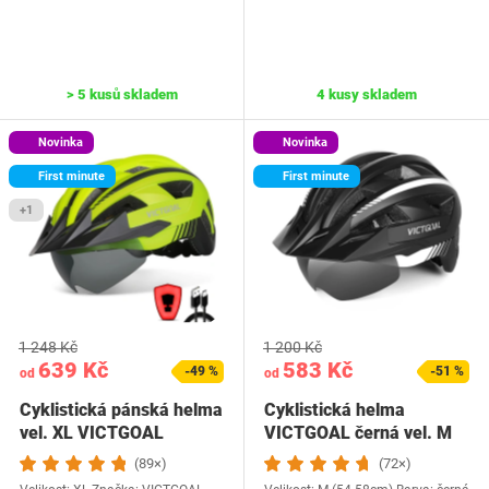
> 5 kusů skladem
4 kusy skladem
Novinka
Novinka
First minute
First minute
+1
1 248 Kč
1 200 Kč
639 Kč
583 Kč
-49 %
-51 %
od
od
Cyklistická pánská helma
Cyklistická helma
vel. XL VICTGOAL
VICTGOAL černá vel. M
(89×)
(72×)