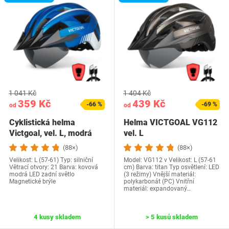
1 041 Kč
1 404 Kč
359 Kč
439 Kč
-66 %
-69 %
od
od
Cyklistická helma
Helma VICTGOAL VG112
Victgoal, vel. L, modrá
vel. L
(88×)
(88×)
Velikost: L (57-61) Typ: silniční
Model: VG112 v Velikost: L (57-61
Větrací otvory: 21 Barva: kovová
cm) Barva: titan Typ osvětlení: LED
modrá LED zadní světlo
(3 režimy) Vnější materiál:
Magnetické brýle
polykarbonát (PC) Vnitřní
materiál: expandovaný…
4 kusy skladem
> 5 kusů skladem