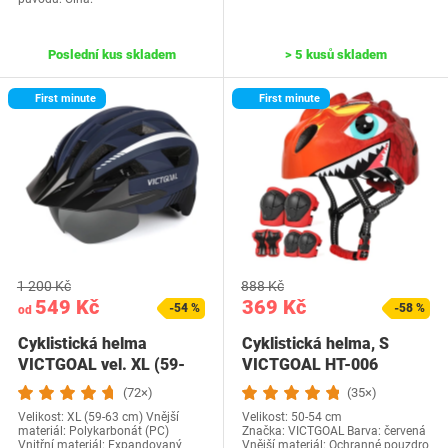
Poslední kus skladem
> 5 kusů skladem
First minute
First minute
1 200 Kč
888 Kč
549 Kč
369 Kč
-54 %
-58 %
od
Cyklistická helma
Cyklistická helma, S
VICTGOAL vel. XL (59-
VICTGOAL HT-006
63cm)
(72×)
(35×)
Velikost: XL (59-63 cm) Vnější
Velikost: 50-54 cm
materiál: Polykarbonát (PC)
Značka: VICTGOAL Barva: červená
Vnitřní materiál: Expandovaný
Vnější materiál‎: Ochranné pouzdro