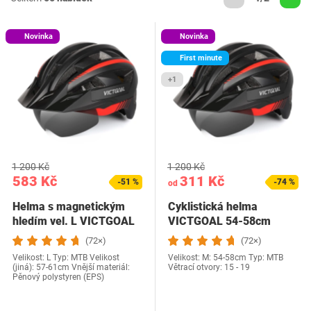
Novinka
Novinka
First minute
+1
1 200 Kč
1 200 Kč
583 Kč
311 Kč
-51 %
-74 %
od
Helma s magnetickým
Cyklistická helma
hledím vel. L VICTGOAL
VICTGOAL 54-58cm
(72×)
(72×)
Velikost: L Typ: MTB Velikost
Velikost: M: 54-58cm Typ: MTB
(jiná): 57-61cm Vnější materiál:
Větrací otvory: 15 - 19
Pěnový polystyren (EPS)