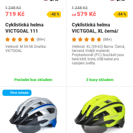
1 248 Kč
1 248 Kč
719 Kč
579 Kč
-42 %
-54 %
od
Cyklistická helma
Cyklistická helma
VICTGOAL 111
VICTGOAL, XL černá/
červená
(89×)
(88×)
Velikost: M 54-58 Značka:
Velikost: XL (59-63) Barva: Černá,
VICTGOAL
červená Vnější materiál:
Polykarbonát (PC) Součástí jsou
také kšilt, brýle, USB kabel pro
nabíjení světla
Poslední kus skladem
3 kusy skladem
First minute