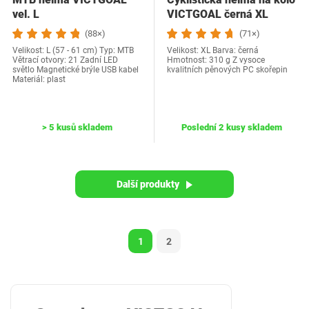
vel. L
VICTGOAL černá XL
(88×)
(71×)
Velikost: L (57 - 61 cm) Typ: MTB
Velikost: XL Barva: černá
Větrací otvory: 21 Zadní LED
Hmotnost: 310 g Z vysoce
světlo Magnetické brýle USB kabel
kvalitních pěnových PC skořepin
Materiál: plast
> 5 kusů skladem
Poslední 2 kusy skladem
Další produkty
1
2