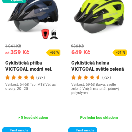
1 041 Kč
936 Kč
359 Kč
649 Kč
-66 %
-31 %
od
Cyklistická přilba
Cyklistická helma
VICTGOAL modrá vel.
VICTGOAL světle zelená
54.58
(88×)
(72×)
Velikost: 54-58 Typ: MTB Větrací
Velikost: 59-63 Barva: světle
otvory: 20 - 25
zelená Vnější materiál: ‎pěnový
polystyren
> 5 kusů skladem
Poslední kus skladem
First minute
First minute