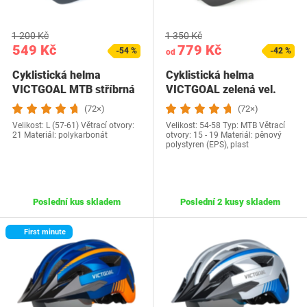
1 200 Kč
1 350 Kč
549 Kč
779 Kč
-54 %
-42 %
od
Cyklistická helma
Cyklistická helma
VICTGOAL MTB stříbrná
VICTGOAL zelená vel.
54-58
(72×)
(72×)
Velikost: L (57-61) Větrací otvory:
Velikost: 54-58 Typ: MTB Větrací
21 Materiál: polykarbonát
otvory: 15 - 19 Materiál: pěnový
polystyren (EPS), plast
Poslední kus skladem
Poslední 2 kusy skladem
First minute