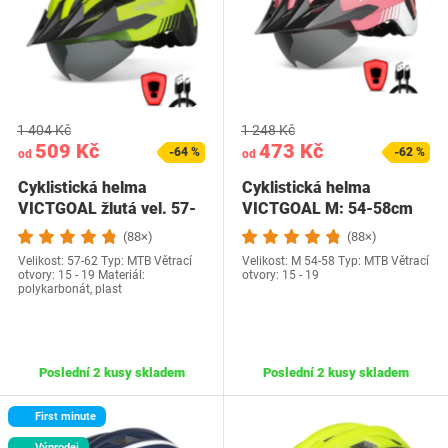
1 404 Kč
1 248 Kč
509 Kč
473 Kč
-64 %
-62 %
od
od
Cyklistická helma
Cyklistická helma
VICTGOAL žlutá vel. 57-
VICTGOAL M: 54-58cm
62
(88×)
(88×)
Velikost: 57-62 Typ: MTB Větrací
Velikost: M 54-58 Typ: MTB Větrací
otvory: 15 - 19 Materiál:
otvory: 15 - 19
polykarbonát, plast
Poslední 2 kusy skladem
Poslední 2 kusy skladem
First minute
Výprodej