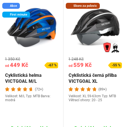
Akce
Skoro za polovic
First minute
1 350 Kč
1 248 Kč
449 Kč
559 Kč
-67 %
-55 %
od
od
Cyklistická helma
Cyklistická černá přilba
VICTGOAL M/L
VICTGOAL XL
(72×)
(89×)
Velikost: M/L Typ: MTB Barva:
Velikost: XL 59-63cm Typ: MTB
modrá
Větrací otvory: 20 - 25