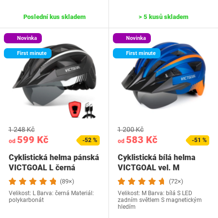
Poslední kus skladem
> 5 kusů skladem
Novinka
Novinka
First minute
First minute
1 248 Kč
1 200 Kč
599 Kč
583 Kč
-52 %
-51 %
od
od
Cyklistická helma pánská
Cyklistická bílá helma
VICTGOAL L černá
VICTGOAL vel. M
(89×)
(72×)
Velikost: L Barva: černá Materiál:
Velikost: M Barva: bílá S LED
polykarbonát
zadním světlem S magnetickým
hledím