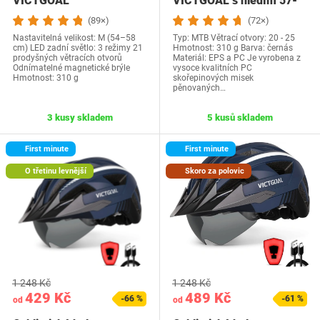
VICTGOAL
VICTGOAL s hledím 57-
61
(89×)
(72×)
Nastavitelná velikost: M (54–58
Typ: MTB Větrací otvory: 20 - 25
cm) LED zadní světlo: 3 režimy 21
Hmotnost: 310 g Barva: černás
prodyšných větracích otvorů
Materiál: EPS a PC Je vyrobena z
Odnímatelné magnetické brýle
vysoce kvalitních PC
Hmotnost: 310 g
skořepinových misek
pěnovaných…
3 kusy skladem
5 kusů skladem
First minute
First minute
O třetinu levnější
Skoro za polovic
1 248 Kč
1 248 Kč
429 Kč
489 Kč
-66 %
-61 %
od
od