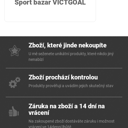
Sport bazar VICTGOAL
Zboží, které jinde nekoupíte
U mě seženete unikátní produkty, které nikdo jiný
nenabízí
Zboží prochází kontrolou
Produkty prověřuji a uvádím jejich skutečný stav
Záruka na zboží a 14 dní na
vrácení
Na zakoupené zboží dostáváte záruku i možnost
vrácení ve 14denní lhůtě