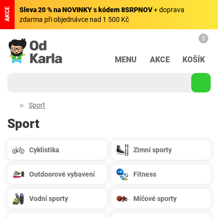
Sleva 20 % na NOVINKY s kódem 8SRPNOV
+ doprava
AKCE
zdarma při objednávce nad 1 500 Kč
0
MENU
AKCE
KOŠÍK
Sport
Sport
Cyklistika
Zimní sporty
Outdoorové vybavení
Fitness
Vodní sporty
Míčové sporty