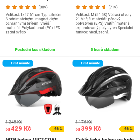
červená, L
(88×)
(71×)
Velikost: L/57-61 cm Typ: silniční
Velikost: M (54-58) Větrací otvory:
S odnímatelnými magnetickými
21 Vnější materiál: pěnový
ochrannými brýlemi Vnější
polystyren (EPS) Vnitřní materiál:
materiál: Polykarbonát (PC) LED
expandovaný polystyren Speciální
zadní světlo
funkce: hledí, zadní…
Poslední kus skladem
5 kusů skladem
First minute
First minute
1 248 Kč
1 176 Kč
429 Kč
399 Kč
-66 %
-66 %
od
od
MTB helma VICTGOAL
Cyklistická helma na kolo