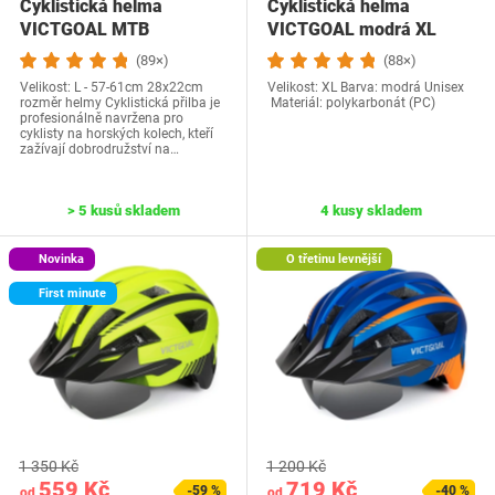
Cyklistická helma
Cyklistická helma
VICTGOAL MTB
VICTGOAL modrá XL
(89×)
(88×)
Velikost: L - 57-61cm 28x22cm
Velikost: XL Barva: modrá Unisex
rozměr helmy Cyklistická přilba je
Materiál: polykarbonát (PC)
profesionálně navržena pro
cyklisty na horských kolech, kteří
zažívají dobrodružství na…
> 5 kusů skladem
4 kusy skladem
Novinka
O třetinu levnější
First minute
1 350 Kč
1 200 Kč
559 Kč
719 Kč
-59 %
-40 %
od
od