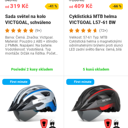
543 Kč
1 200 Kč
319 Kč
409 Kč
-41 %
-66 %
od
od
Sada světel na kolo
Cyklistická MTB helma
VICTGOAL, schváleno
VICTGOAL L57-61 BW
StVZO, sada LED…
(9×)
(72×)
Barva: Černá. Značka: Victgoal.
Velikost: 57-61 Typ: MTB
Materiál: Pouzdro z ABS + stínidlo
Cyklistická helma s magnetickými
z PMMA. Napájení: Na baterie.
odnímatelnými brýlemi proti slunci
Vodotěsnost: Vodotěsná. Typ
LED zadní světlo Barva: černá, bílá
montáže: Držák na řídítka. Počet…
Poslední 2 kusy skladem
5 kusů skladem
First minute
First minute