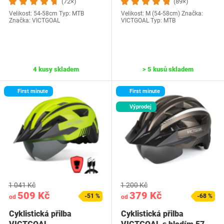
(72×)
(89×)
Velikost: 54-58cm Typ: MTB
Velikost: M (54-58cm) Značka:
Značka: VICTGOAL
VICTGOAL Typ: MTB
4 kusy skladem
> 5 kusů skladem
First minute
First minute
Výprodej
1 041 Kč
1 200 Kč
509 Kč
379 Kč
-51 %
-68 %
od
od
Cyklistická přilba
Cyklistická přilba