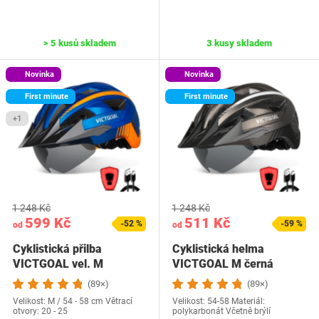
> 5 kusů skladem
3 kusy skladem
Novinka
Novinka
First minute
First minute
+1
1 248 Kč
1 248 Kč
599 Kč
511 Kč
-52 %
-59 %
od
od
Cyklistická přilba
Cyklistická helma
VICTGOAL vel. M
VICTGOAL M černá
(89×)
(89×)
Velikost: M / 54 - 58 cm Větrací
Velikost: 54-58 Materiál:
otvory: 20 - 25
polykarbonát Včetně brýlí