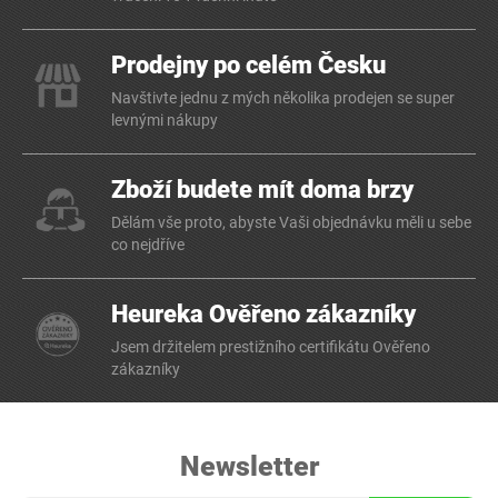
Prodejny po celém Česku
Navštivte jednu z mých několika prodejen se super
levnými nákupy
Zboží budete mít doma brzy
Dělám vše proto, abyste Vaši objednávku měli u sebe
co nejdříve
Heureka Ověřeno zákazníky
Jsem držitelem prestižního certifikátu Ověřeno
zákazníky
Newsletter