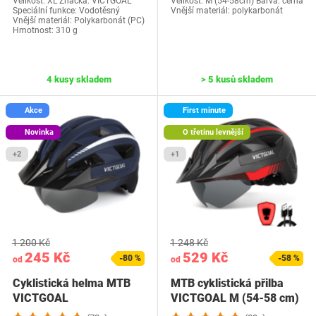
Velikost: XL Značka: VICTGOAL
Velikost: M (54-58cm) Barva: černá
Speciální funkce: Vodotěsný
Vnější materiál: polykarbonát
Vnější materiál: Polykarbonát (PC)
Hmotnost: 310 g
4 kusy skladem
> 5 kusů skladem
Akce
First minute
Novinka
O třetinu levnější
+2
+1
1 200 Kč
1 248 Kč
245 Kč
529 Kč
-80 %
-58 %
od
od
Cyklistická helma MTB
MTB cyklistická přilba
VICTGOAL
VICTGOAL M (54-58 cm)