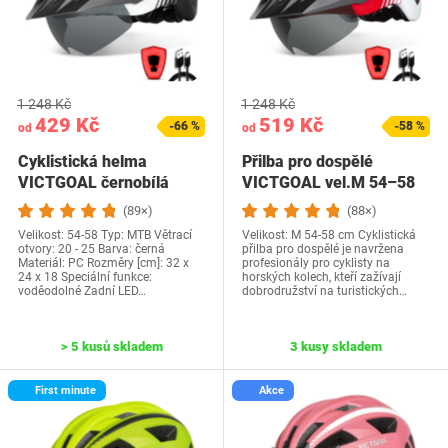
1 248 Kč
1 248 Kč
429 Kč
519 Kč
-66 %
-58 %
od
od
Cyklistická helma
Přilba pro dospělé
VICTGOAL černobílá
VICTGOAL vel.M 54–58
cm
(89×)
(88×)
Velikost: 54-58 Typ: MTB Větrací
Velikost: M 54-58 cm Cyklistická
otvory: 20 - 25 Barva: černá
přilba pro dospělé je navržena
Materiál: PC Rozměry [cm]: 32 x
profesionály pro cyklisty na
24 x 18 Speciální funkce:
horských kolech, kteří zažívají
voděodolné Zadní LED…
dobrodružství na turistických…
> 5 kusů skladem
3 kusy skladem
First minute
Akce