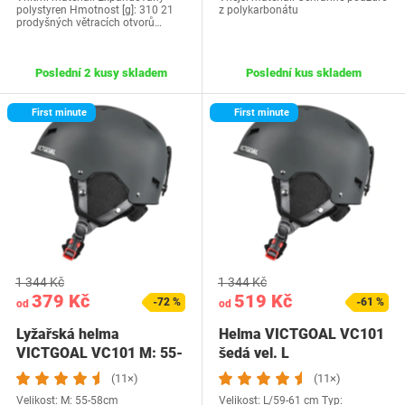
polystyren Hmotnost [g]: 310 21
z polykarbonátu
prodyšných větracích otvorů…
Poslední 2 kusy skladem
Poslední kus skladem
First minute
First minute
1 344 Kč
1 344 Kč
379 Kč
519 Kč
-72 %
-61 %
od
od
Lyžařská helma
Helma VICTGOAL VC101
VICTGOAL VC101 M: 55-
šedá vel. L
58cm
(11×)
(11×)
Velikost: M: 55-58cm
Velikost: L/59-61 cm Typ: