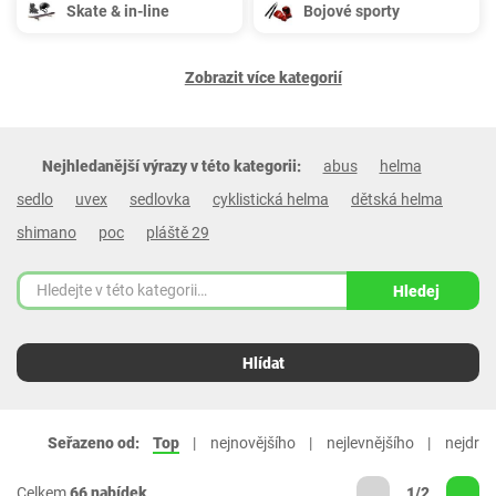
Skate & in-line
Bojové sporty
Zobrazit více kategorií
Nejhledanější výrazy v této kategorii:
abus
helma
sedlo
uvex
sedlovka
cyklistická helma
dětská helma
shimano
poc
pláště 29
Hledej
Hlídat
Seřazeno od:
Top
nejnovějšího
nejlevnějšího
nejdraž
Celkem
66 nabídek
1/2