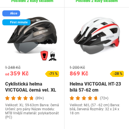
Poslední 2 kusy skladem
Poslední 2 kusy skladem
Akce
First minute
1 248 Kč
1 200 Kč
359 Kč
869 Kč
-71 %
-28 %
od
Cyklistická helma
Helma VICTGOAL HT-23
VICTGOAL černá vel. XL
bílá 57-62 cm
(89×)
(72×)
Velikost: XL: 59-63cm Barva: černá
Velikost: M/L (57 - 62 cm) Barva:
Určení: pro pány Název modelu:
bílá, červená Rozměry: 32 x 24 x
MTB Vnější materiál: polykarbonát
18 cm
(PC)