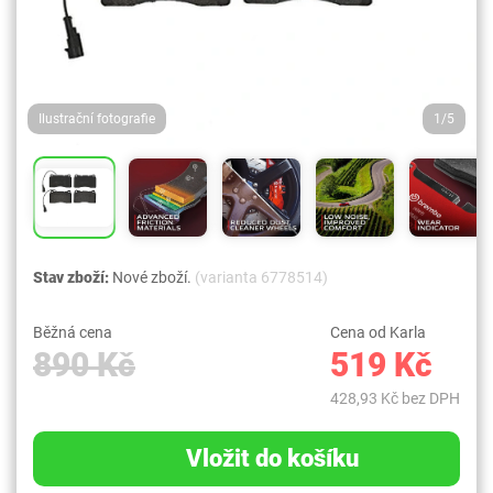
Ilustrační fotografie
1/5
Stav zboží:
Nové zboží.
(varianta 6778514)
Běžná cena
Cena od Karla
890 Kč
519 Kč
428,93 Kč bez DPH
Vložit do košíku