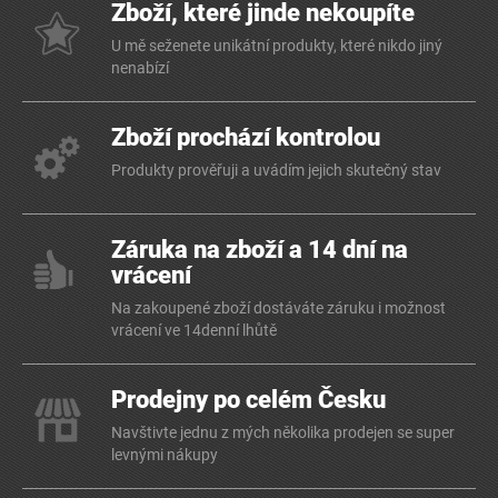
Zboží, které jinde nekoupíte
U mě seženete unikátní produkty, které nikdo jiný
nenabízí
Zboží prochází kontrolou
Produkty prověřuji a uvádím jejich skutečný stav
Záruka na zboží a 14 dní na
vrácení
Na zakoupené zboží dostáváte záruku i možnost
vrácení ve 14denní lhůtě
Prodejny po celém Česku
Navštivte jednu z mých několika prodejen se super
levnými nákupy