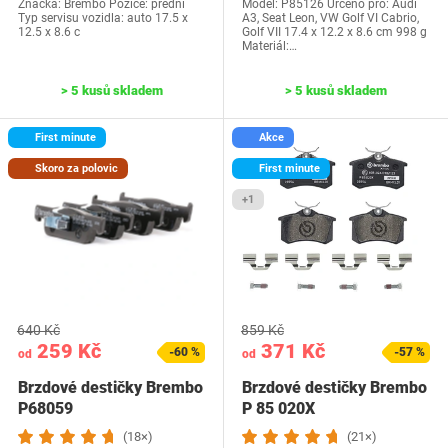
Značka: Brembo Pozice: přední
Model: P85126 Určeno pro: Audi
Typ servisu vozidla: auto 17.5 x
A3, Seat Leon, VW Golf VI Cabrio,
12.5 x 8.6 c
Golf VII 17.4 x 12.2 x 8.6 cm ‎998 g
Materiál:…
> 5 kusů skladem
> 5 kusů skladem
First minute
Akce
Skoro za polovic
First minute
+1
640 Kč
859 Kč
259 Kč
371 Kč
-60 %
-57 %
od
od
Brzdové destičky Brembo
Brzdové destičky Brembo
P68059
P 85 020X
(18×)
(21×)