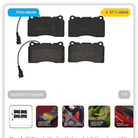
First minute
o 57 % méně
Ilustrační fotografie
1/5