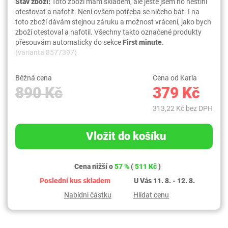
Stav zboží:
Toto zboží mám skladem, ale ještě jsem ho nestihl
otestovat a nafotit. Není ovšem potřeba se ničeho bát. I na
toto zboží dávám stejnou záruku a možnost vrácení, jako bych
zboží otestoval a nafotil. Všechny takto označené produkty
přesouvám automaticky do sekce
First minute
.
(varianta 8577397)
Běžná cena
Cena od Karla
890 Kč
379 Kč
313,22 Kč bez DPH
Vložit do košíku
Cena nižší o
57 %
(
511 Kč
)
Poslední kus skladem
U Vás 11. 8. - 12. 8.
Nabídni částku
Hlídat cenu