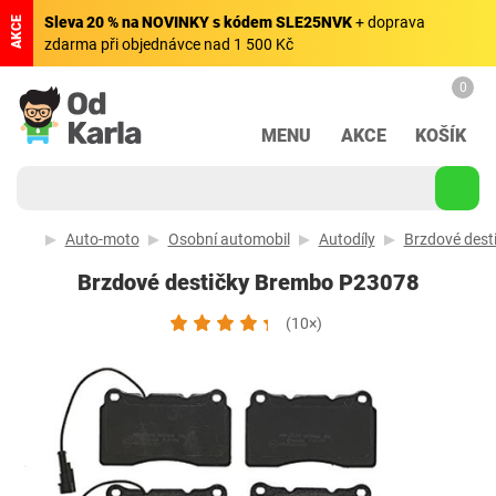
Sleva 20 % na NOVINKY s kódem SLE25NVK
+ doprava
AKCE
zdarma při objednávce nad 1 500 Kč
0
MENU
AKCE
KOŠÍK
Auto-moto
Osobní automobil
Autodíly
Brzdové destič
Brzdové destičky Brembo P23078
(10×)