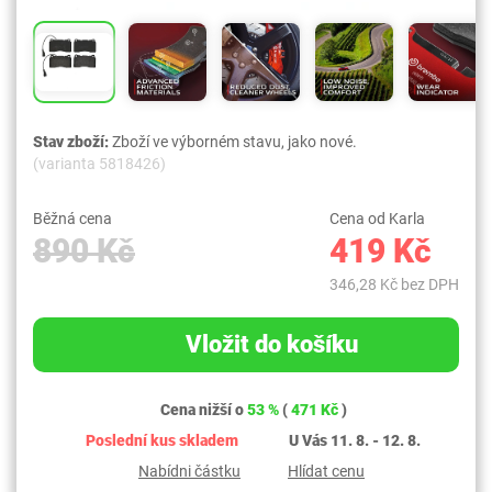
Stav zboží:
Zboží ve výborném stavu, jako nové.
(varianta 5818426)
Běžná cena
Cena od Karla
890 Kč
419 Kč
346,28 Kč bez DPH
Vložit do košíku
Cena nižší o
53 %
(
471 Kč
)
Poslední kus skladem
U Vás 11. 8. - 12. 8.
Nabídni částku
Hlídat cenu