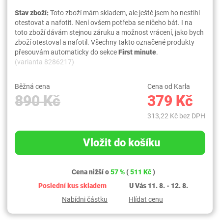
Stav zboží:
Toto zboží mám skladem, ale ještě jsem ho nestihl
otestovat a nafotit. Není ovšem potřeba se ničeho bát. I na
toto zboží dávám stejnou záruku a možnost vrácení, jako bych
zboží otestoval a nafotil. Všechny takto označené produkty
přesouvám automaticky do sekce
First minute
.
(varianta 8286217)
Běžná cena
Cena od Karla
890 Kč
379 Kč
313,22 Kč bez DPH
Vložit do košíku
Cena nižší o
57 %
(
511 Kč
)
Poslední kus skladem
U Vás 11. 8. - 12. 8.
Nabídni částku
Hlídat cenu