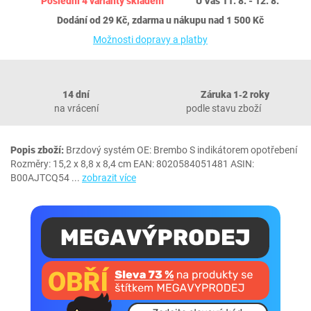
Poslední 4 varianty skladem
U Vás 11. 8. - 12. 8.
Dodání od 29 Kč, zdarma u nákupu nad 1 500 Kč
Možnosti dopravy a platby
14 dní
Záruka 1‐2 roky
na vrácení
podle stavu zboží
Popis zboží:
Brzdový systém OE: Brembo S indikátorem opotřebení
Rozměry: 15,2 x 8,8 x 8,4 cm EAN: 8020584051481 ASIN:
B00AJTCQ54
...
zobrazit více