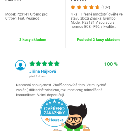
(10×)
Model: P23141 Určeno pro:
4 ks – Přesné množství ověřte ve
Citroën, Fiat, Peugeot
stavu zboží Značka: Brembo
Model: P23131 V souladu s
normou ECE - R90, v kvalitě…
3 kusy skladem
Poslední 2 kusy skladem
100 %
Jiřina Hájková
před 1 dnem
Naprostá spokojenost. Zboží odpovídá foto. Velmi rychlé
zaslání, důkladně zabaleno, rozumné ceny, mimořádná
komunikace. Velmi doporučuji.