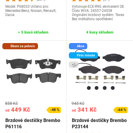
Model: P68033 Určeno pro:
Vyhovuje ECE-R90, ekvivalent OE
Mercedes-Benz, Nissan, Renault,
Číslo WVA: 24557-24558
Dacia
Originální brzdový systém: Teves
Bez indikátoru opotřebení
> 5 kusů skladem
4 kusy skladem
Skoro za polovic
Akce
First minute
+1
858 Kč
945 Kč
449 Kč
341 Kč
-48 %
-64 %
od
od
Brzdové destičky Brembo
Brzdové destičky Brembo
P61116
P23144