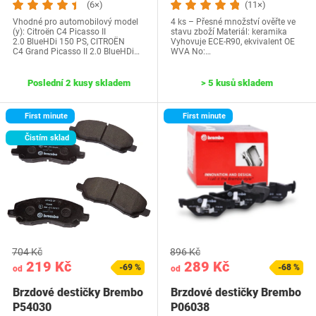
(6×)
(11×)
Vhodné pro automobilový model
4 ks – Přesné množství ověřte ve
(y): Citroën C4 Picasso II
stavu zboží Materiál: keramika
2.0 BlueHDi 150 PS, CITROËN
Vyhovuje ECE-R90, ekvivalent OE
C4 Grand Picasso II 2.0 BlueHDi…
WVA No:…
Poslední 2 kusy skladem
> 5 kusů skladem
First minute
First minute
Čistím sklad
704 Kč
896 Kč
219 Kč
289 Kč
-69 %
-68 %
od
od
Brzdové destičky Brembo
Brzdové destičky Brembo
P54030
P06038