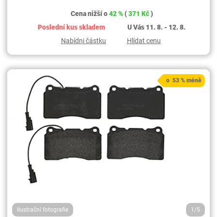
Cena nižší o
42 %
(
371 Kč
)
Poslední kus skladem
U Vás 11. 8. - 12. 8.
Nabídni částku
Hlídat cenu
o 53 % méně
Ilustrační fotografie
1/5