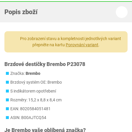
Popis zboží
Pro zobrazení stavu a kompletnosti jednotlivých variant
přepněte na kartu
Porovnání variant
.
Brzdové destičky Brembo P23078
Značka:
Brembo
Brzdový systém OE: Brembo
S indikátorem opotřebení
Rozměry: 15,2 x 8,8 x 8,4 cm
EAN: 8020584051481
ASIN: B00AJTCQ54
Je
Brembo
vaše oblíbená značka?