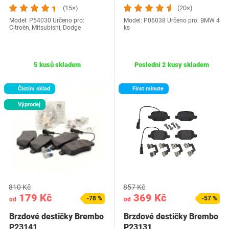
(15×)
(20×)
Model: P54030 Určeno pro:
Model: P06038 Určeno pro: BMW 4
Citroën, Mitsubishi, Dodge
ks
5 kusů skladem
Poslední 2 kusy skladem
Čistím sklad
First minute
Výprodej
810 Kč
857 Kč
179 Kč
369 Kč
-78 %
-57 %
od
od
Brzdové destičky Brembo
Brzdové destičky Brembo
P23141
P23131