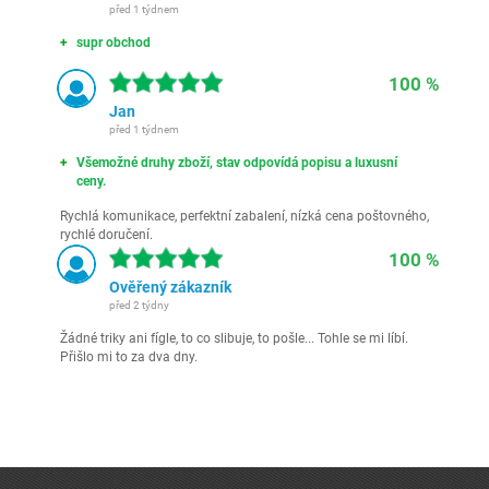
před 1 týdnem
supr obchod
100 %
Jan
před 1 týdnem
Všemožné druhy zboží, stav odpovídá popisu a luxusní
ceny.
Rychlá komunikace, perfektní zabalení, nízká cena poštovného,
rychlé doručení.
100 %
Ověřený zákazník
před 2 týdny
Žádné triky ani fígle, to co slibuje, to pošle... Tohle se mi líbí.
Přišlo mi to za dva dny.