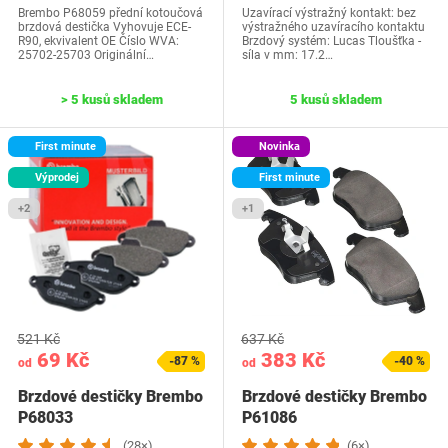
Brembo P68059 přední kotoučová
Uzavírací výstražný kontakt: bez
brzdová destička Vyhovuje ECE-
výstražného uzavíracího kontaktu
R90, ekvivalent OE Číslo WVA:
Brzdový systém: Lucas Tloušťka -
25702-25703 Originální…
síla v mm: 17.2…
> 5 kusů skladem
5 kusů skladem
First minute
Novinka
Výprodej
First minute
+2
+1
521 Kč
637 Kč
69 Kč
383 Kč
-87 %
-40 %
od
od
Brzdové destičky Brembo
Brzdové destičky Brembo
P68033
P61086
(28×)
(6×)