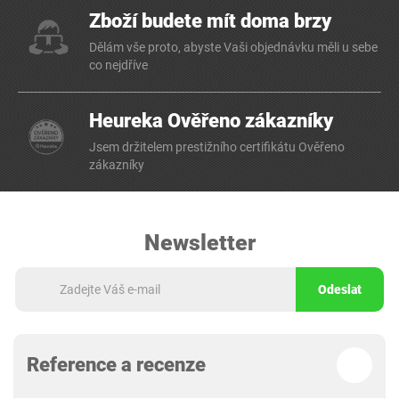
Zboží budete mít doma brzy
Dělám vše proto, abyste Vaši objednávku měli u sebe
co nejdříve
Heureka Ověřeno zákazníky
Jsem držitelem prestižního certifikátu Ověřeno
zákazníky
Newsletter
Odeslat
Reference a recenze