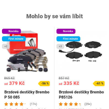
Mohlo by se vám líbit
Novinka
Novinka
First minute
First minute
+2
+3
865 Kč
857 Kč
379 Kč
335 Kč
-56 %
-61 %
od
od
Brzdové destičky Brembo
Brzdové destičky Brembo
P 50 085
P85126
(17×)
(29×)