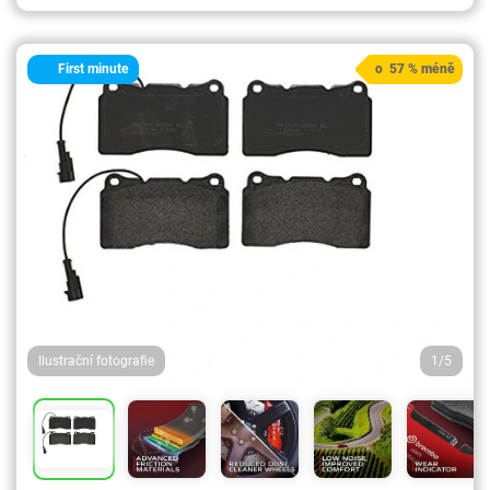
First minute
o 57 % méně
Ilustrační fotografie
1/5