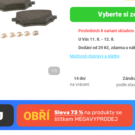
Vyberte si z
Posledních 8 variant skladem
U Vás 11. 8. - 12. 8.
Dodání od 29 Kč, zdarma u ná
Možnosti dopravy a platby
1/5
14 dní
Záruka
na vrácení
podle sta