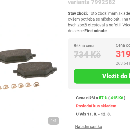
varianta 7992582
Stav zboží:
Toto zboží mám skladem,
ovšem potřeba se ničeho bát. I na
bych zboží otestoval a nafotil. 
do sekce
First minute
.
Cena od
Běžná cena
319
734 Kč
263,64 
Vložit do
Cena nižší o
57 %
(
415 Kč
)
Poslední kus skladem
U Vás 11. 8. - 12. 8.
1/5
Nabídni částku