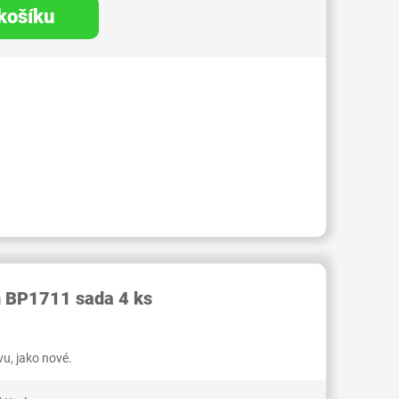
 košíku
RID000006601783
h BP1711 sada 4 ks
u, jako nové.