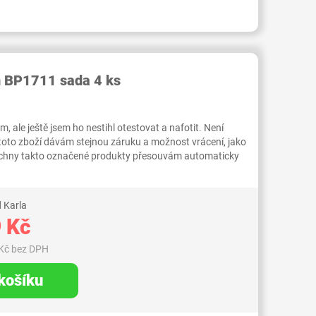
RID000007004100
h BP1711 sada 4 ks
 ale ještě jsem ho nestihl otestovat a nafotit. Není
 toto zboží dávám stejnou záruku a možnost vrácení, jako
Všechny takto označené produkty přesouvám automaticky
 Karla
 Kč
Kč bez DPH
 košíku