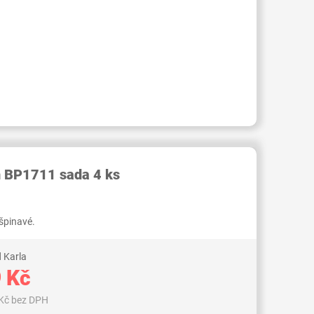
RID000007516228
h BP1711 sada 4 ks
špinavé.
 Karla
 Kč
Kč bez DPH