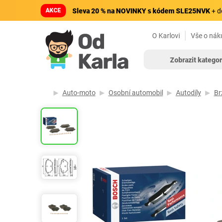
AKCE
Sleva 20 % na NOVINKY s kódem SLE25NVK
+ d
O Karlovi
Vše o nák
Zobrazit kategor
Auto-moto
Osobní automobil
Autodíly
Br