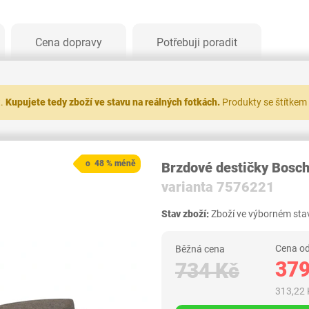
Cena dopravy
Potřebuji poradit
t.
Kupujete tedy zboží ve stavu na reálných fotkách.
Produkty se štítkem
o 48 % méně
Brzdové destičky Bosc
varianta 7576221
Stav zboží:
Zboží ve výborném stav
Cena od
Běžná cena
379
734 Kč
313,22 