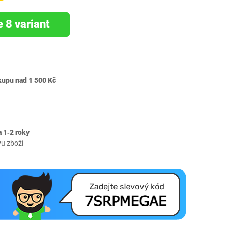
e 8 variant
kupu nad 1 500 Kč
 1‐2 roky
vu zboží