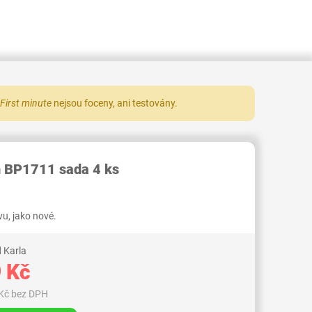
First minute
nejsou foceny, ani testovány.
RID000006541489
h BP1711 sada 4 ks
u, jako nové.
 Karla
 Kč
Kč bez DPH