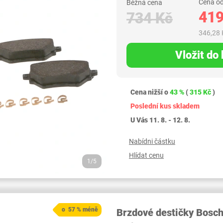
Cena od
Běžná cena
419
734 Kč
346,28 
Vložit do
Cena nižší o
43 %
(
315 Kč
)
Poslední kus skladem
U Vás 11. 8. - 12. 8.
Nabídni částku
Hlídat cenu
1/5
o 57 % méně
Brzdové destičky Bosc