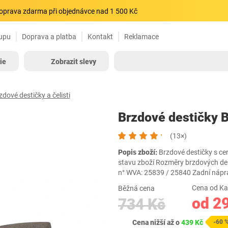
oprava zdarma při objednávce nad 1 500 Kč
upu
Doprava a platba
Kontakt
Reklamace
ie
Zobrazit slevy
zdové destičky a čelisti
Brzdové destičky 
(13×)
Popis zboží:
Brzdové destičky s cer
stavu zboží Rozměry brzdových des
n° WVA: 25839 / 25840 Zadní ná
Cena od Ka
Běžná cena
od 2
734 Kč
Cena nižší až o
439 Kč
-60 