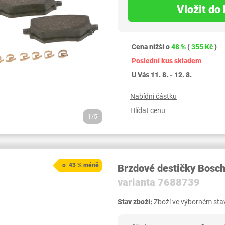
Vložit do
Cena nižší o
48 %
(
355 Kč
)
Poslední kus skladem
U Vás 11. 8. - 12. 8.
Nabídni částku
Hlídat cenu
1/5
o 43 % méně
Brzdové destičky Bosc
varianta 7688739
Stav zboží:
Zboží ve výborném stav