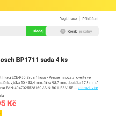
Registrace
Přihlášení
Hledej
Košík
prázdný
0
725304
Bosch BP1711 sada 4 ks
tifikací ECE-R90 Sada 4 kusů - Přesné množství ověřte ve
tiček: výška 50 / 53,4 mm, šířka 98,7 mm, tloušťka 17,3 mm /
prava EAN: 4047025528160 ASIN: B01LF8A15E
...
zobrazit více
rla
95 Kč
%