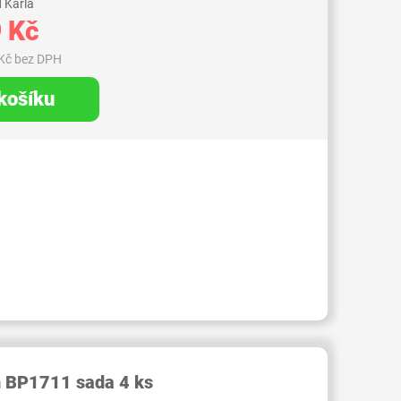
 Karla
 Kč
Kč bez DPH
 košíku
RID000007001378
h BP1711 sada 4 ks