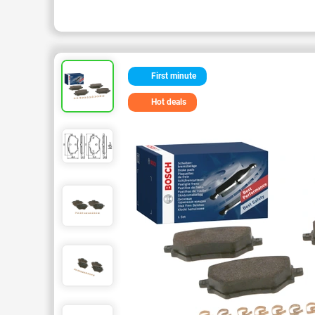
First minute
Hot deals