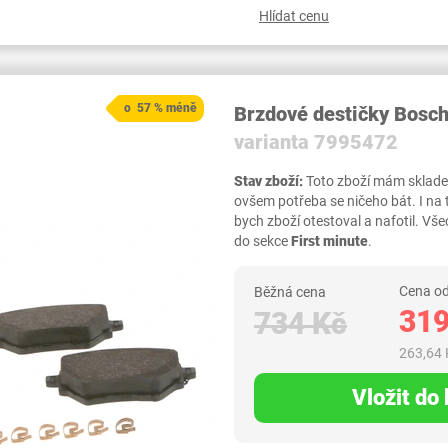
Hlídat cenu
o 57 % méně
Brzdové destičky Bosc
varianta 7995472
Stav zboží:
Toto zboží mám skladem,
ovšem potřeba se ničeho bát. I na
bych zboží otestoval a nafotil. 
do sekce
First minute
.
Cena od
Běžná cena
319
734 Kč
263,64 
Vložit do