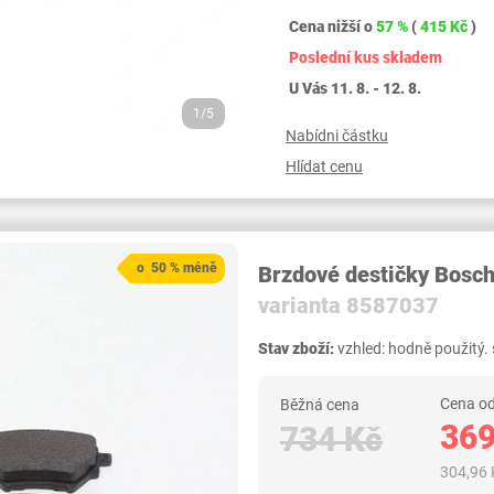
Cena nižší o
57 %
(
415 Kč
)
Poslední kus skladem
U Vás 11. 8. - 12. 8.
1/5
Nabídni částku
Hlídat cenu
o 50 % méně
Brzdové destičky Bosc
varianta 8587037
Stav zboží:
vzhled: hodně použitý. 
Cena od
Běžná cena
369
734 Kč
304,96 