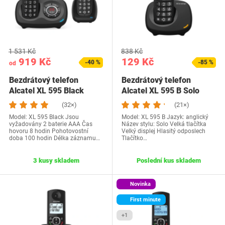
1 531 Kč
838 Kč
919 Kč
129 Kč
-40 %
-85 %
od
Bezdrátový telefon
Bezdrátový telefon
Alcatel XL 595 Black
Alcatel XL 595 B Solo
(32×)
(21×)
Model: XL 595 Black Jsou
Model: XL 595 B Jazyk: anglický
vyžadovány 2 baterie AAA Čas
Název stylu: Solo Velká tlačítka
hovoru 8 hodin Pohotovostní
Velký displej Hlasitý odposlech
doba 100 hodin Délka záznamu…
Tlačítko…
3 kusy skladem
Poslední kus skladem
Novinka
First minute
+1