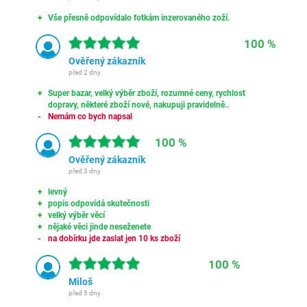
Vše přesně odpovídalo fotkám inzerovaného zoží.
100 %
Ověřený zákazník
před 2 dny
Super bazar, velký výběr zboží, rozumné ceny, rychlost
dopravy, některé zboží nové, nakupuji pravidelně..
Nemám co bych napsal
100 %
Ověřený zákazník
před 3 dny
levný
popis odpovídá skutečnosti
velký výběr věcí
nějaké věci jinde neseženete
na dobírku jde zaslat jen 10 ks zboží
100 %
Miloš
před 5 dny