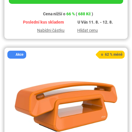
Cena nižší o
66 %
(
688 Kč
)
Poslední kus skladem
U Vás 11. 8. - 12. 8.
Nabídni částku
Hlídat cenu
Akce
o 62 % méně