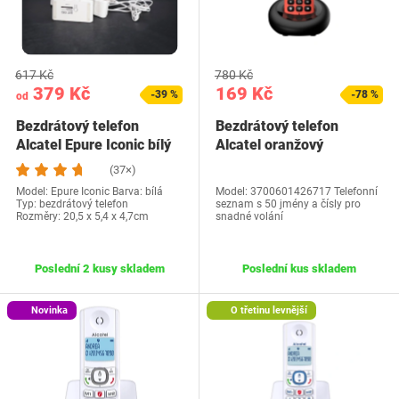
617 Kč
780 Kč
379 Kč
169 Kč
-39 %
-78 %
od
Bezdrátový telefon
Bezdrátový telefon
Alcatel Epure Iconic bílý
Alcatel oranžový
(37×)
Model: Epure Iconic Barva: bílá
Model: 3700601426717 Telefonní
Typ: bezdrátový telefon
seznam s 50 jmény a čísly pro
Rozměry: 20,5 x 5,4 x 4,7cm
snadné volání
Poslední 2 kusy skladem
Poslední kus skladem
Novinka
O třetinu levnější