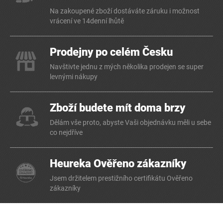
Na zakoupené zboží dostáváte záruku i možnost
vrácení ve 14denní lhůtě
Prodejny po celém Česku
Navštivte jednu z mých několika prodejen se super
levnými nákupy
Zboží budete mít doma brzy
Dělám vše proto, abyste Vaši objednávku měli u sebe
co nejdříve
Heureka Ověřeno zákazníky
Jsem držitelem prestižního certifikátu Ověřeno
zákazníky