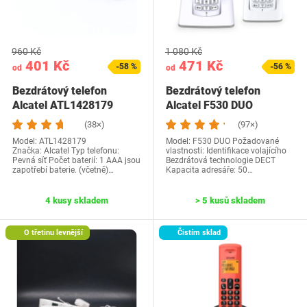
960 Kč
1 080 Kč
401 Kč
471 Kč
-58 %
-56 %
od
od
Bezdrátový telefon
Bezdrátový telefon
Alcatel ATL1428179
Alcatel F530 DUO
(38×)
(97×)
Model: ATL1428179
Model: F530 DUO Požadované
Značka: Alcatel Typ telefonu:
vlastnosti: Identifikace volajícího
Pevná síť Počet baterií: 1 AAA jsou
Bezdrátová technologie DECT
zapotřebí baterie. (včetně)…
Kapacita adresáře: 50…
4 kusy skladem
> 5 kusů skladem
O třetinu levnější
Čistím sklad