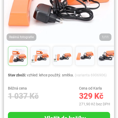
Reálná fotografie
1/11
Stav zboží:
vzhled: lehce použitý. smítka.
(varianta 6906906)
Běžná cena
Cena od Karla
1 037 Kč
329 Kč
271,90 Kč bez DPH