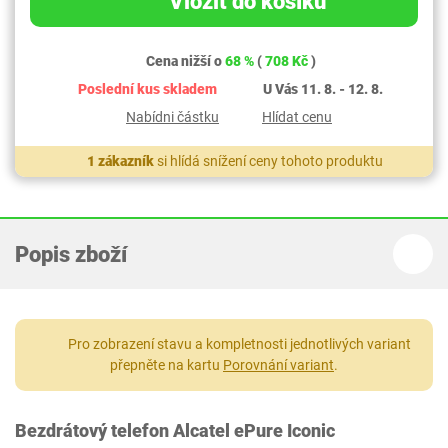
Vložit do košíku
Cena nižší o
68 %
(
708 Kč
)
Poslední kus skladem
U Vás 11. 8. - 12. 8.
Nabídni částku
Hlídat cenu
1 zákazník
si hlídá snížení ceny tohoto produktu
Popis zboží
Pro zobrazení stavu a kompletnosti jednotlivých variant
přepněte na kartu
Porovnání variant
.
Bezdrátový telefon Alcatel ePure Iconic