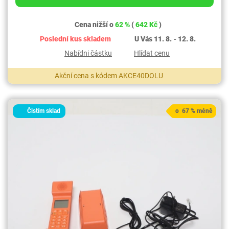
Cena nižší o
62 %
(
642 Kč
)
Poslední kus skladem
U Vás 11. 8. - 12. 8.
Nabídni částku
Hlídat cenu
Akční cena s kódem AKCE40DOLU
Čistím sklad
o 67 % méně