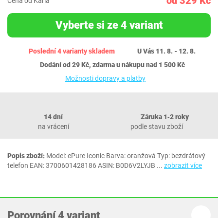
od 329 Kč
Cena od Karla
Vyberte si ze 4 variant
Poslední 4 varianty skladem
U Vás 11. 8. - 12. 8.
Dodání od 29 Kč, zdarma u nákupu nad 1 500 Kč
Možnosti dopravy a platby
14 dní
Záruka 1‐2 roky
na vrácení
podle stavu zboží
Popis zboží:
Model: ePure Iconic Barva: oranžová Typ: bezdrátový
telefon EAN: 3700601428186 ASIN: B0D6V2LYJB
...
zobrazit více
Porovnání 4 variant