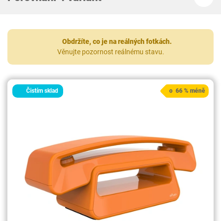
Obdržíte, co je na reálných fotkách.
Věnujte pozornost reálnému stavu.
Čistím sklad
o 66 % méně