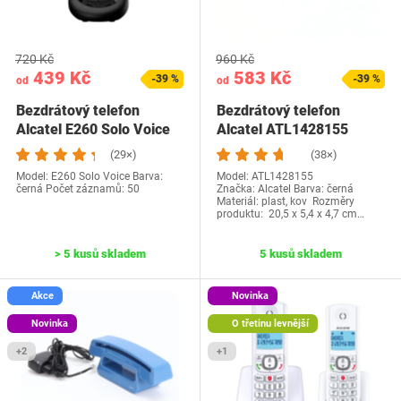
720 Kč
960 Kč
439 Kč
583 Kč
-39 %
-39 %
od
od
Bezdrátový telefon
Bezdrátový telefon
Alcatel E260 Solo Voice
Alcatel ATL1428155
černý
(29×)
(38×)
Model: E260 Solo Voice Barva:
Model: ATL1428155
černá Počet záznamů: 50
Značka: Alcatel Barva: černá
Materiál: plast, kov Rozměry
produktu: ‎ 20,5 x 5,4 x 4,7 cm…
> 5 kusů skladem
5 kusů skladem
Akce
Novinka
Novinka
O třetinu levnější
+2
+1