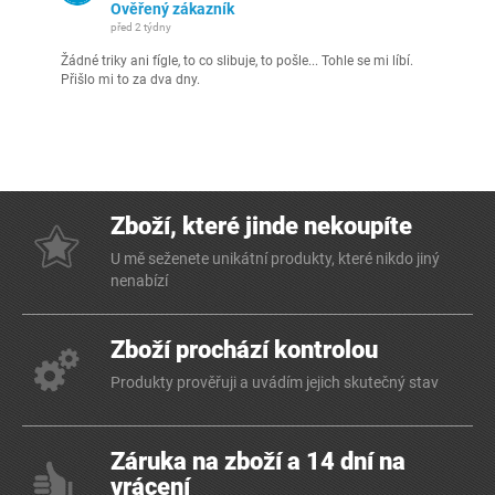
Ověřený zákazník
před 2 týdny
Žádné triky ani fígle, to co slibuje, to pošle... Tohle se mi líbí.
Přišlo mi to za dva dny.
Zboží, které jinde nekoupíte
U mě seženete unikátní produkty, které nikdo jiný
nenabízí
Zboží prochází kontrolou
Produkty prověřuji a uvádím jejich skutečný stav
Záruka na zboží a 14 dní na
vrácení