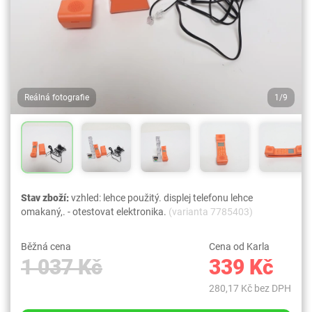
Reálná fotografie
1/9
Stav zboží:
vzhled: lehce použitý. displej telefonu lehce
omakaný,. - otestovat elektronika.
(varianta 7785403)
Běžná cena
Cena od Karla
1 037 Kč
339 Kč
280,17 Kč bez DPH