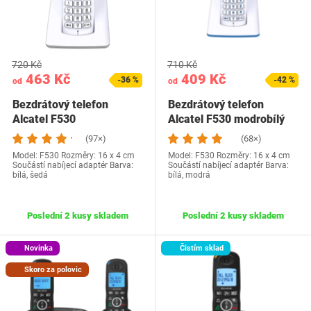
720 Kč
710 Kč
463 Kč
409 Kč
-36 %
-42 %
od
od
Bezdrátový telefon
Bezdrátový telefon
Alcatel F530
Alcatel F530 modrobílý
(97×)
(68×)
Model: F530 Rozměry: 16 x 4 cm
Model: F530 Rozměry: 16 x 4 cm
Součástí nabíjecí adaptér Barva:
Součástí nabíjecí adaptér Barva:
bílá, šedá
bílá, modrá
Poslední 2 kusy skladem
Poslední 2 kusy skladem
Novinka
Čistím sklad
Skoro za polovic