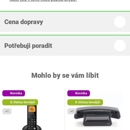
Cena dopravy
Potřebuji poradit
Mohlo by se vám líbit
Novinka
Novinka
O třetinu levnější
O třetinu levnější
+1
+1