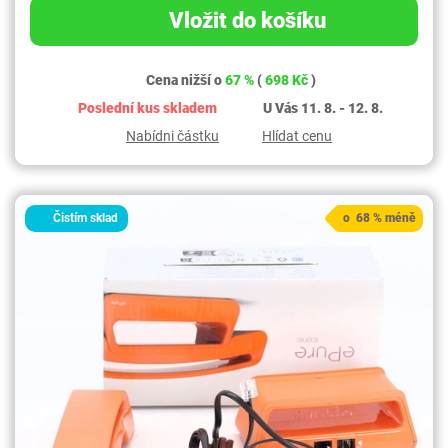
Vložit do košíku
Cena nižší o
67 %
(
698 Kč
)
Poslední kus skladem
U Vás 11. 8. - 12. 8.
Nabídni částku
Hlídat cenu
Čistím sklad
o 68 % méně