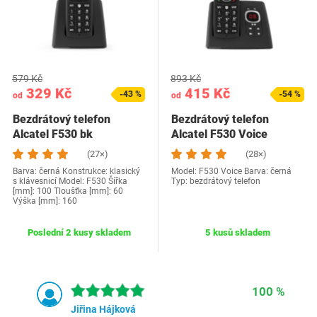
579 Kč
893 Kč
329 Kč
415 Kč
-43 %
-54 %
od
od
Bezdrátový telefon
Bezdrátový telefon
Alcatel F530 bk
Alcatel F530 Voice
(27×)
(28×)
Barva: černá Konstrukce: klasický
Model: F530 Voice Barva: černá
s klávesnicí Model: F530 Šířka
Typ: bezdrátový telefon
[mm]: 100 Tloušťka [mm]: 60
Výška [mm]: 160
Poslední 2 kusy skladem
5 kusů skladem
100 %
Jiřina Hájková