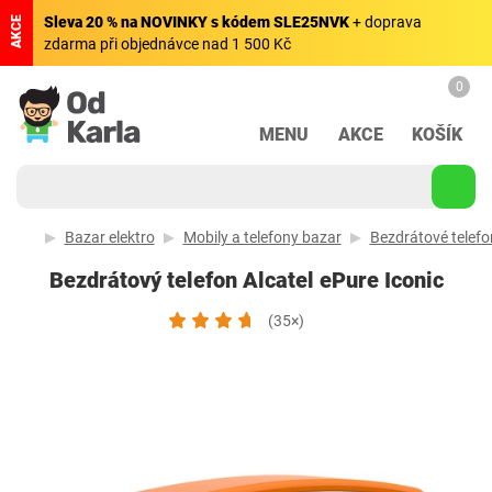
Sleva 20 % na NOVINKY s kódem SLE25NVK
+ doprava
AKCE
zdarma při objednávce nad 1 500 Kč
0
MENU
AKCE
KOŠÍK
Bazar elektro
Mobily a telefony bazar
Bezdrátové telefo
Bezdrátový telefon Alcatel ePure Iconic
(35×)