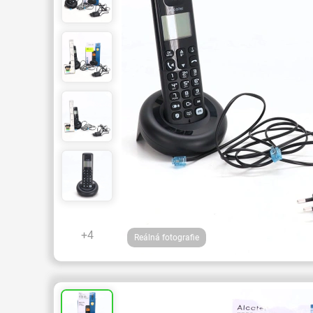
+4
Reálná fotografie