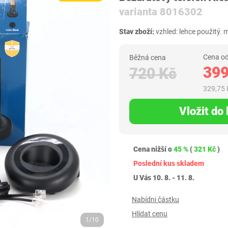
varianta 8016302
Stav zboží:
vzhled: lehce použitý. 
Cena od
Běžná cena
399
720 Kč
329,75 
Vložit do
Cena nižší o
45 %
(
321 Kč
)
Poslední kus skladem
U Vás 10. 8. - 11. 8.
Nabídni částku
Hlídat cenu
1/10