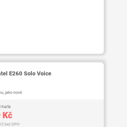
RID000006761574
atel E260 Solo Voice
u, jako nové.
 Karla
 Kč
Kč bez DPH