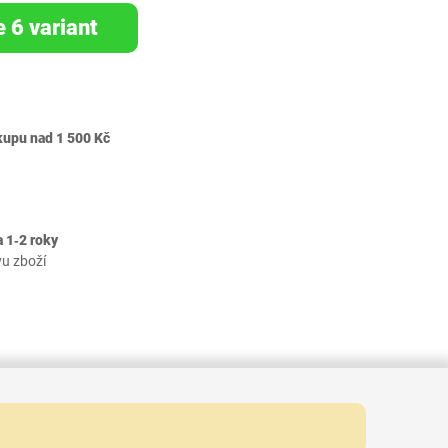
e 6 variant
kupu nad 1 500 Kč
 1‐2 roky
vu zboží