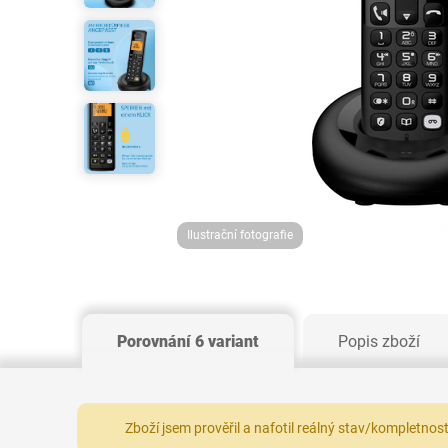
Ilustrační fotografie
Porovnání 6 variant
Popis zboží
Zboží jsem prověřil a nafotil reálný stav/kompletnos