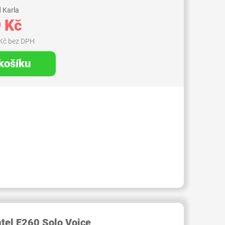
 Karla
 Kč
Kč bez DPH
 košíku
RID000006747479
atel E260 Solo Voice