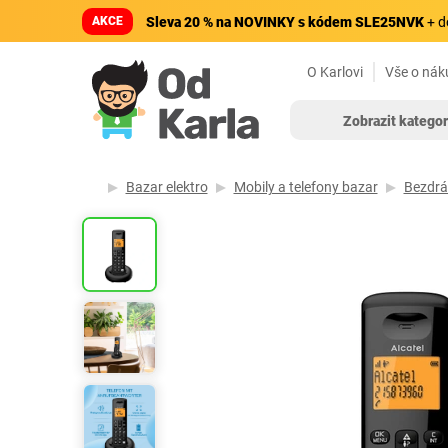
AKCE
Sleva 20 % na NOVINKY s kódem SLE25NVK
+ d
O Karlovi
Vše o nák
Zobrazit kategor
Bazar elektro
Mobily a telefony bazar
Bezdrá