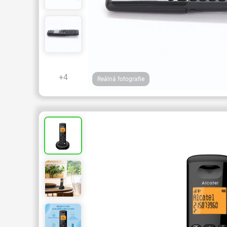
+4
Reálná fotografie