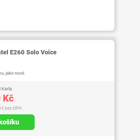
RID000005908844
atel E260 Solo Voice
u, jako nové.
 Karla
 Kč
Kč bez DPH
 košíku