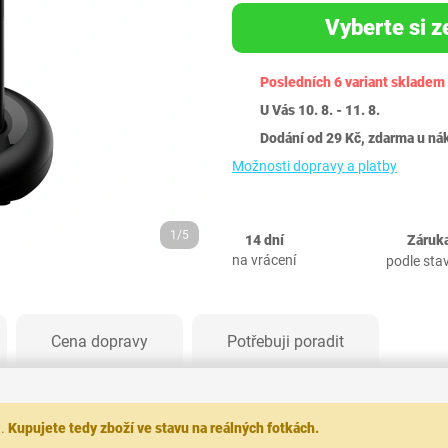
Vyberte si z
Posledních 6 variant skladem
U Vás 10. 8. - 11. 8.
Dodání od 29 Kč, zdarma u ná
Možnosti dopravy a platby
1/5
14 dní
Záruka
na vrácení
podle sta
Cena dopravy
Potřebuji poradit
t.
Kupujete tedy zboží ve stavu na reálných fotkách.