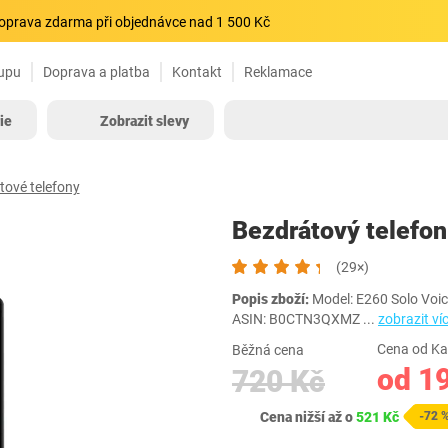
oprava zdarma při objednávce nad 1 500 Kč
upu
Doprava a platba
Kontakt
Reklamace
ie
Zobrazit slevy
tové telefony
Bezdrátový telefon
(29×)
Popis zboží:
Model: E260 Solo Voi
ASIN: B0CTN3QXMZ
...
zobrazit ví
Cena od Ka
Běžná cena
od 1
720 Kč
Cena nižší až o
521 Kč
-72 