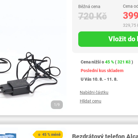
Cena od
Běžná cena
399
720 Kč
329,75 
Vložit do
Cena nižší o
45 %
(
321 Kč
)
Poslední kus skladem
U Vás 10. 8. - 11. 8.
Nabídni částku
Hlídat cenu
1/9
o 45 % méně
Bezdrátový telefon Alc