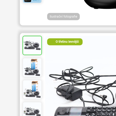
Ilustrační fotografie
O třetinu levnější