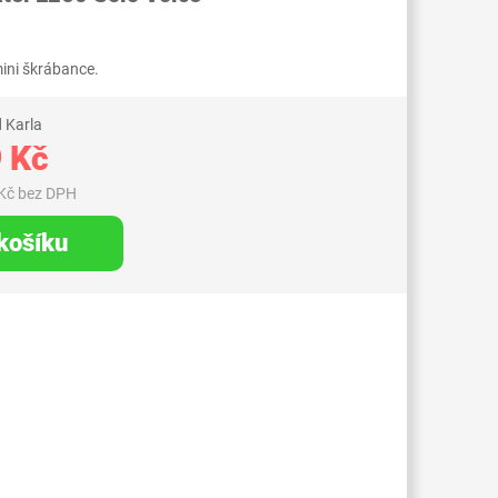
mini škrábance.
 Karla
 Kč
Kč bez DPH
 košíku