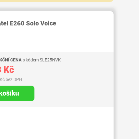
RID000007627391
atel E260 Solo Voice
KČNÍ CENA
s kódem SLE25NVK
 Kč
 Kč bez DPH
 košíku