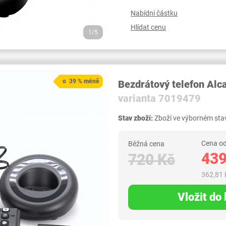
Nabídni částku
Hlídat cenu
1/5
o 39 % méně
Bezdrátový telefon Alc
varianta 7019479
Stav zboží:
Zboží ve výborném stav
Cena od
Běžná cena
439
720 Kč
362,81 
Vložit do