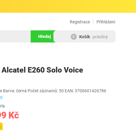
Registrace
Přihlášení
Hledej
Košík
prázdný
0
1030704
 Alcatel E260 Solo Voice
ce Barva: černá Počet záznamů: 50 EAN: 3700601426786
ce
rla
99 Kč
%