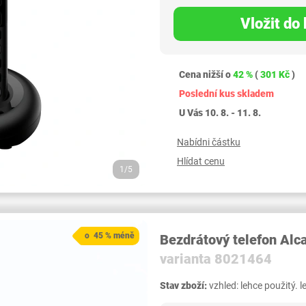
Vložit do
Cena nižší o
42 %
(
301 Kč
)
Poslední kus skladem
U Vás 10. 8. - 11. 8.
Nabídni částku
Hlídat cenu
1/5
o 45 % méně
Bezdrátový telefon Alc
varianta 8021464
Stav zboží:
vzhled: lehce použitý. 