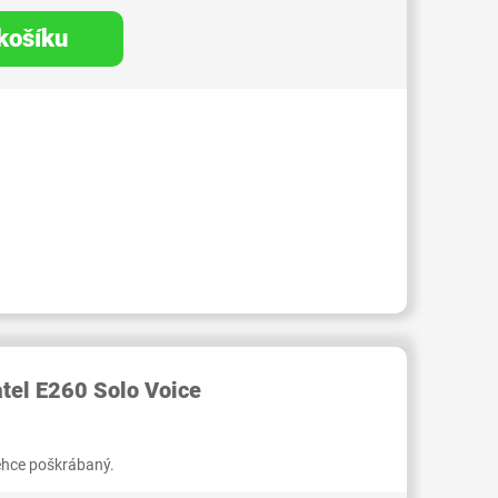
 košíku
RID000006745520
atel E260 Solo Voice
lehce poškrábaný.