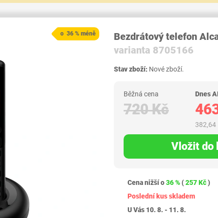
o 36 % méně
Bezdrátový telefon Alc
varianta 8705166
Stav zboží:
Nové zboží.
Běžná cena
Dnes A
720 Kč
463
382,64
Vložit do
Cena nižší o
36 %
(
257 Kč
)
Poslední kus skladem
U Vás 10. 8. - 11. 8.