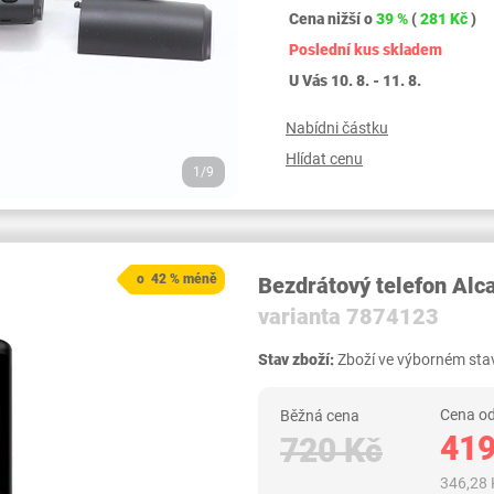
Cena nižší o
39 %
(
281 Kč
)
Poslední kus skladem
U Vás 10. 8. - 11. 8.
Nabídni částku
Hlídat cenu
1/9
o 42 % méně
Bezdrátový telefon Alc
varianta 7874123
Stav zboží:
Zboží ve výborném stav
Cena od
Běžná cena
419
720 Kč
346,28 