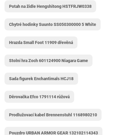
Potah na židle Hengshitong HSTFRJW0338
Chytré hodinky Suunto ‎SS050300000 5 White
Hrazda Small Foot 11909 dřevěná
Stolní hra Zoch 601124900 Niagara Game
Sada figurek Enchantimals ‎HCJ18
Děrovačka Efco 1791114 růžová
Prodlužovací kabel Brennenstuhl 1168980210
Pouzdro URBAN ARMOR GEAR ‎132102114343