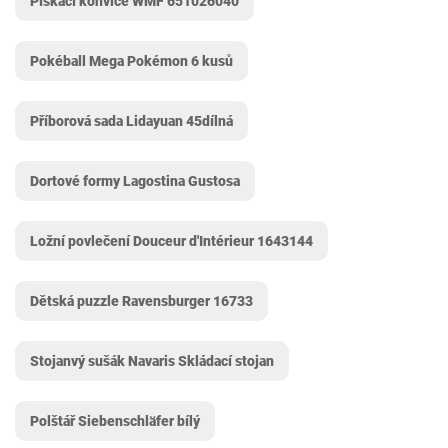
Pískací konvice WMF 651026040
Pokéball Mega Pokémon 6 kusů
Příborová sada Lidayuan 45dílná
Dortové formy Lagostina Gustosa
Ložní povlečení Douceur d'Intérieur 1643144
Dětská puzzle Ravensburger 16733
Stojanvý sušák Navaris Skládací stojan
Polštář Siebenschläfer bílý