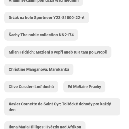
Anální sexuální pomůcka Wad medium
Držák na kolo Sportneer Y23-81000-22-A
Šachy The noble collection NN2174
Milan Fridrich: Mazlení s vepři aneb tu a tam po Evropě
Christine Manganová: Marokánka
Clive Cussler: Loď duchů
Ed McBain: Prachy
Xavier Cornette de Saint Cyr: Toltécké dohody pro každý
den
Ilona Maria Hilliges: Hvězdy nad Afrikou