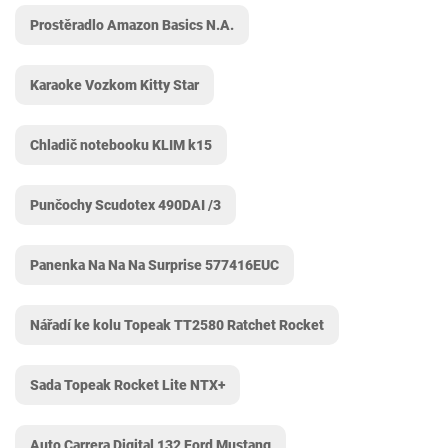
Prostěradlo Amazon Basics N.A.
Karaoke Vozkom Kitty Star
Chladič notebooku KLIM k15
Punčochy Scudotex 490DAI /3
Panenka Na Na Na Surprise 577416EUC
Nářadí ke kolu Topeak TT2580 Ratchet Rocket
Sada Topeak Rocket Lite NTX+
Auto Carrera Digital 132 Ford Mustang