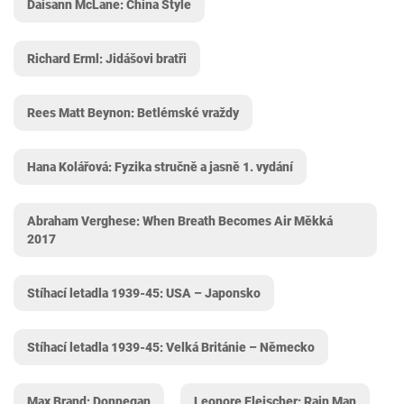
Daisann McLane: China Style
Richard Erml: Jidášovi bratři
Rees Matt Beynon: Betlémské vraždy
Hana Kolářová: Fyzika stručně a jasně 1. vydání
Abraham Verghese: When Breath Becomes Air Měkká
2017
Stíhací letadla 1939-45: USA – Japonsko
Stíhací letadla 1939-45: Velká Británie – Německo
Max Brand: Donnegan
Leonore Fleischer: Rain Man