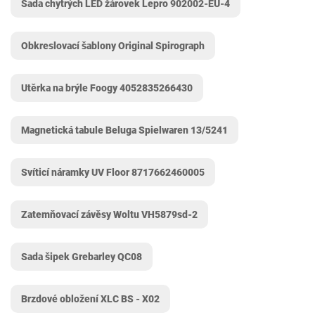
Sada chytrých LED žárovek Lepro 902002-EU-4
Obkreslovací šablony Original Spirograph
Utěrka na brýle Foogy 4052835266430
Magnetická tabule Beluga Spielwaren 13/5241
Svíticí náramky UV Floor ‎8717662460005
Zatemňovací závěsy Woltu VH5879sd-2
Sada šipek Grebarley ‎QC08
Brzdové obložení XLC BS - X02