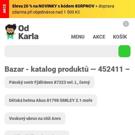
Sleva 20 % na NOVINKY s kódem 8SRPNOV
+ doprava
AKCE
zdarma při objednávce nad 1 500 Kč
0
MENU
AKCE
KOŠÍK
Bazar - katalog produktů — 452411 –
Pánský svetr Fjällräven 87323 vel. L, černý
Dětská helma Abus 81798 SMILEY 2.1 moře
Voskový ubrus na stůl Anro