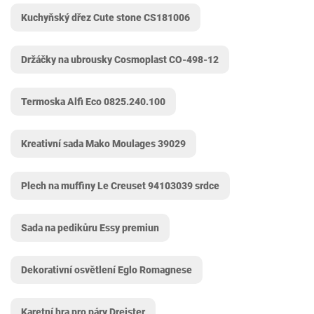
Kuchyňský dřez Cute stone CS181006
Držáčky na ubrousky Cosmoplast ‎CO-498-12
Termoska Alfi Eco 0825.240.100
Kreativní sada Mako Moulages ‎39029
Plech na muffiny Le Creuset 94103039 srdce
Sada na pedikůru Essy premiun
Dekorativní osvětlení Eglo Romagnese
Karetní hra pro páry Dreister