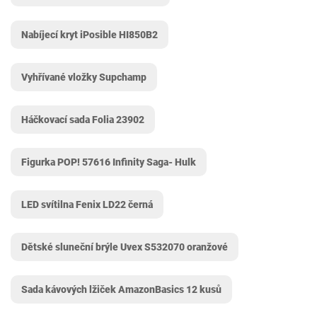
Nabíjecí kryt iPosible HI850B2
Vyhřívané vložky Supchamp
Háčkovací sada Folia 23902
Figurka POP! 57616 Infinity Saga- Hulk
LED svítilna Fenix ​LD22 černá
Dětské sluneční brýle Uvex S532070 oranžové
Sada kávových lžiček AmazonBasics 12 kusů