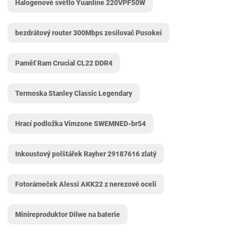
Halogenové světlo Yuanline 220VPF50W
bezdrátový router 300Mbps zesilovač Pusokei
Paměť Ram Crucial CL22 DDR4
Termoska Stanley Classic Legendary
Hrací podložka Vimzone SWEMNED-br54
Inkoustový polštářek Rayher 29187616 zlatý
Fotorámeček Alessi AKK22 z nerezové oceli
Minireproduktor Dilwe na baterie