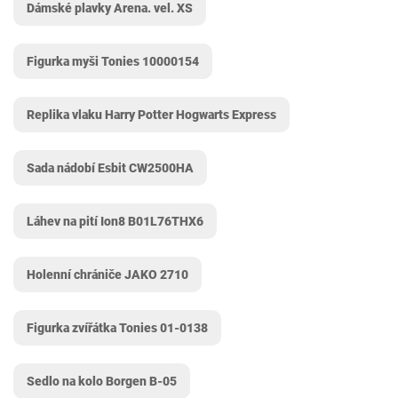
Dámské plavky Arena. vel. XS
Figurka myši Tonies 10000154
Replika vlaku Harry Potter Hogwarts Express
Sada nádobí Esbit ‎CW2500HA
Láhev na pití Ion8 B01L76THX6
Holenní chrániče JAKO 2710
Figurka zvířátka Tonies ‎01-0138
Sedlo na kolo Borgen B-05