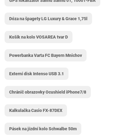
GPS lokalizátor Salind Salind 01, 10001-FBA
Dóza na špagety LG Luxury & Grace 1,75l
Košík na kolo VOSAREA tvar D
Powerbanka Varta FC Bayern Mnichov
Externí disk Intenso USB 3.1
Chránič obrazovky Ocushield iPhone7/8
Kalkulačka Casio ‎FX-87DEX
Pásek na jízdní kolo Schwalbe 50m