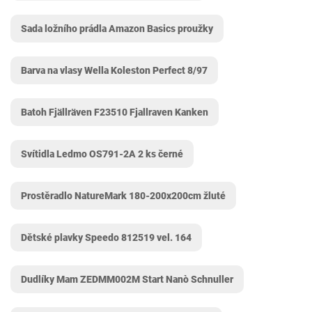
Sada ložního prádla Amazon Basics proužky
Barva na vlasy Wella Koleston Perfect 8/97
Batoh Fjällräven F23510 Fjallraven Kanken
Svítidla Ledmo OS791-2A 2 ks černé
Prostěradlo NatureMark 180-200x200cm žluté
Dětské plavky Speedo 812519 vel. 164
Dudlíky Mam ZEDMM002M Start Nanò Schnuller