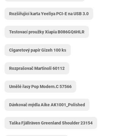
Rozšiřující karta Yeeliya PCI-E na USB 3.0
Testovací proužky Xiapia B086GQ6HLR
Cigaretový papír Gizeh 100 ks
Rozprašovač Martinoli 60112
Umělé řasy Pop Modern.C ‎57566
Dávkovač mýdla Aike ‎AK1001_Polished
Taška Fjällräven Greenland Shoulder 23154