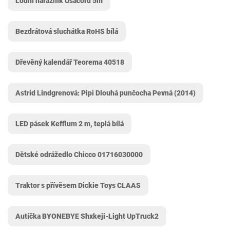
Lodní nárazník Usacord 5m
Bezdrátová sluchátka RoHS bílá
Dřevěný kalendář Teorema 40518
Astrid Lindgrenová: Pipi Dlouhá punčocha Pevná (2014)
LED pásek Kefflum 2 m, teplá bílá
Dětské odrážedlo Chicco 01716030000
Traktor s přívěsem Dickie Toys CLAAS
Autíčka BYONEBYE Shxkeji-Light UpTruck2