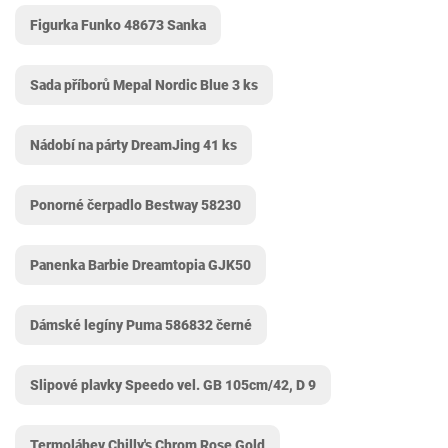
Figurka Funko 48673 Sanka
Sada příborů Mepal ‎Nordic Blue 3 ks
Nádobí na párty DreamJing 41 ks
Ponorné čerpadlo Bestway 58230
Panenka Barbie ‎Dreamtopia GJK50
Dámské legíny Puma 586832 černé
Slipové plavky Speedo vel. GB 105cm/42, D 9
Termoláhev Chilly's ‎Chrom Rose Gold