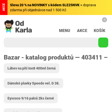
Sleva 20 % na NOVINKY s kódem SLE25NVK
+ doprava
AKCE
zdarma při objednávce nad 1 500 Kč
0
MENU
AKCE
KOŠÍK
Bazar - katalog produktů — 403411 –
Láhev na pití Ion8 400ml černá
Dámské plavky Speedo vel. D 38.
Eyscoco 9/16 palců 2ks černé