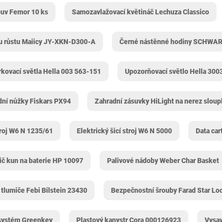
buv Femor 10 ks
Samozavlažovací květináč Lechuza Classico
ru růstu Maiicy JY-XKN-D300-A
Černé nástěnné hodiny SCHWA
rkovací světla Hella 003 563-151
Upozorňovací světlo Hella 30
dní nůžky Fiskars PX94
Zahradní zásuvky HiLight na nerez slou
stroj W6 N 1235/61
Elektrický šicí stroj W6 N 5000
Data ca
ič kun na baterie HP 10097
Palivové nádoby Weber Char Basket
 tlumiče Febi Bilstein 23430
Bezpečnostní šrouby Farad Star Lo
 systém Greenkey
Plastový kanystr Cora 000126923
Vysav