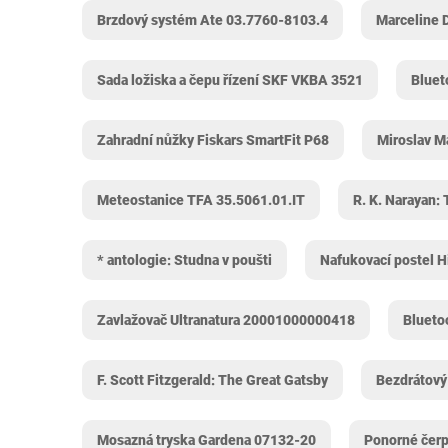
Brzdový systém Ate 03.7760-8103.4
Marceline 
Sada ložiska a čepu řízení SKF VKBA 3521
Bluet
Zahradní nůžky Fiskars SmartFit P68
Miroslav Ma
Meteostanice TFA 35.5061.01.IT
R. K. Narayan:
* antologie: Studna v poušti
Nafukovací postel 
Zavlažovač Ultranatura 20001000000418
Blueto
F. Scott Fitzgerald: The Great Gatsby
Bezdrátový
Mosazná tryska Gardena 07132-20
Ponorné čer