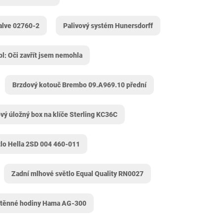
Valve 02760-2
Palivový systém Hunersdorff
l: Oči zavřít jsem nemohla
Brzdový kotouč Brembo 09.A969.10 přední
vý úložný box na klíče Sterling KC36C
tlo Hella 2SD 004 460-011
Zadní mlhové světlo Equal Quality RN0027
těnné hodiny Hama AG-300