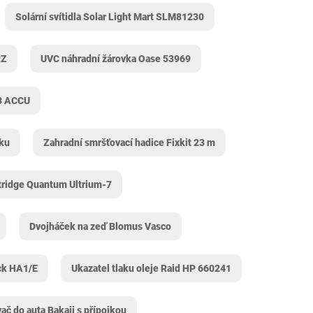
Solární svítidla Solar Light Mart SLM81230
RZ
UVC náhradní žárovka Oase 53969
03 ACCU
pku
Zahradní smršťovací hadice Fixkit 23 m
rtridge Quantum Ultrium-7
Dvojháček na zeď Blomus Vasco
ck HA1/E
Ukazatel tlaku oleje Raid HP 660241
ač do auta Bakaji s přípojkou