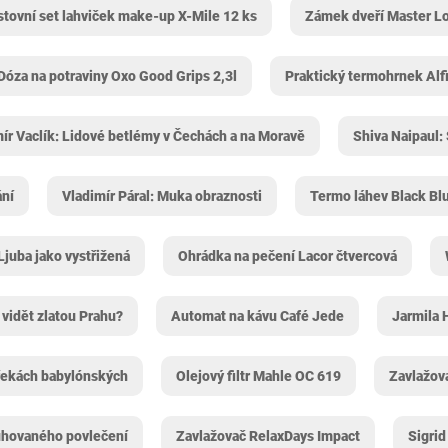
tovní set lahviček make-up X-Mile 12 ks
Zámek dveří Master L
Dóza na potraviny Oxo Good Grips 2,3l
Praktický termohrnek Alf
ír Vaclík: Lidové betlémy v Čechách a na Moravě
Shiva Naipaul:
ání
Vladimír Páral: Muka obraznosti
Termo láhev Black Bl
Ljuba jako vystřižená
Ohrádka na pečení Lacor čtvercová
vidět zlatou Prahu?
Automat na kávu Café Jede
Jarmila 
 řekách babylónských
Olejový filtr Mahle OC 619
Zavlažov
uhovaného povlečení
Zavlažovač RelaxDays Impact
Sigrid