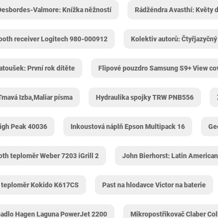
Desbordes-Valmore: Knížka něžností
Rádžéndra Avasthí: Květy 
ooth receiver Logitech 980-000912
Kolektiv autorů: Čtyřjazyčný
toušek: První rok dítěte
Flipové pouzdro Samsung S9+ View co
 Tmavá Izba,Maliar písma
Hydraulika spojky TRW PNB556
High Peak 40036
Inkoustová náplň Epson Multipack 16
Ge
oth teploměr Weber 7203 iGrill 2
John Bierhorst: Latin American
 teploměr Kokido K617CS
Past na hlodavce Victor na baterie
padlo Hagen Laguna PowerJet 2200
Mikropostřikovač Claber Col