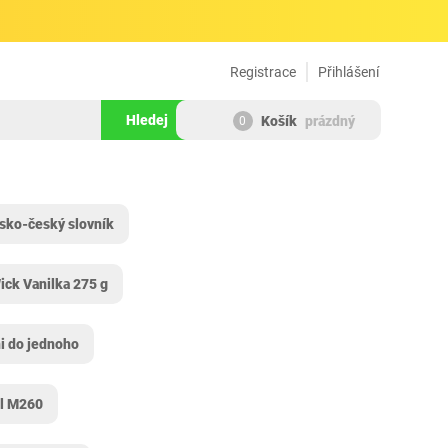
Registrace
Přihlášení
Hledej
Košík
prázdný
0
lsko-český slovník
ck Vanilka 275 g
i do jednoho
ll M260