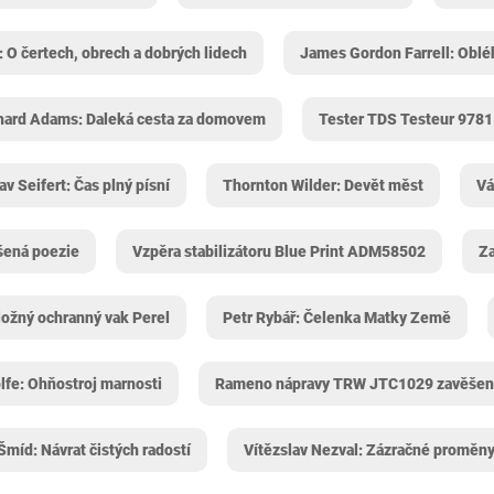
 O čertech, obrech a dobrých lidech
James Gordon Farrell: Oblé
hard Adams: Daleká cesta za domovem
Tester TDS Testeur 9781 
av Seifert: Čas plný písní
Thornton Wilder: Devět měst
Vá
šená poezie
Vzpěra stabilizátoru Blue Print ADM58502
Za
ložný ochranný vak Perel
Petr Rybář: Čelenka Matky Země
fe: Ohňostroj marnosti
Rameno nápravy TRW JTC1029 zavěšení
Šmíd: Návrat čistých radostí
Vítězslav Nezval: Zázračné proměn