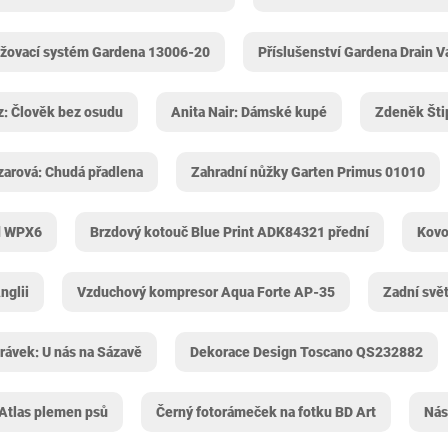
ažovací systém Gardena 13006-20
Příslušenství Gardena Drain 
z: Člověk bez osudu
Anita Nair: Dámské kupé
Zdeněk Štip
zarová: Chudá přadlena
Zahradní nůžky Garten Primus 01010
rd WPX6
Brzdový kotouč Blue Print ADK84321 přední
Kovo
nglii
Vzduchový kompresor Aqua Forte AP-35
Zadní svě
rávek: U nás na Sázavě
Dekorace Design Toscano QS232882
Atlas plemen psů
Černý fotorámeček na fotku BD Art
Nás