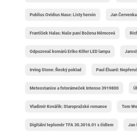
Publius Ovidius Naso: Listy heroin
Jan Červenka:
František Halas: Naše paní Božena Němcová
Ric
Odpuzovač komárů Eriko Killer LED lampa
Jarosl
Irving Stone: Řecký poklad
Paul Éluard: Nepřeru
Meteostanice a fotorámeček Intenso 3919800
Ú
Vladimír Kovářík: Staropražské romance
Tom Wol
Digitální teploměr TFA 30.3016.01 s čidlem
Jan 