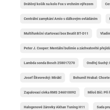
Drátěný košík na kolo Fox s vrchním výřezem
Ces
Centrální zamykání Amio s dálkovým ovládáním
Multifunkční startovací box Beatit BT-D11
Vladim
Peter J. Cooper: Mentální bulimie a záchvatovité přejíd
Lambda sonda Bosch 258017270
Ondřej Suchý: 
Josef Škvorecký: Mirákl
Bohumil Hrabal: Chcete 
Zapalovací cívka RMS 246010092
Miloš Bič: Při
Halogenové žárovky Akhan Tuning H11
Sada pr