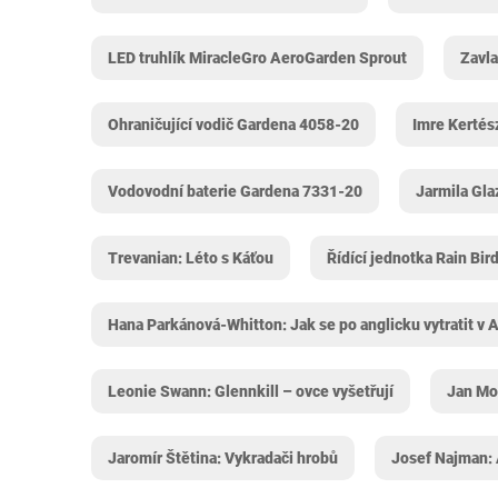
LED truhlík MiracleGro AeroGarden Sprout
Zavl
Ohraničující vodič Gardena 4058-20
Imre Kertés
Vodovodní baterie Gardena 7331-20
Jarmila Gla
Trevanian: Léto s Káťou
Řídící jednotka Rain Bi
Hana Parkánová-Whitton: Jak se po anglicku vytratit v A
Leonie Swann: Glennkill – ovce vyšetřují
Jan Mo
Jaromír Štětina: Vykradači hrobů
Josef Najman: 