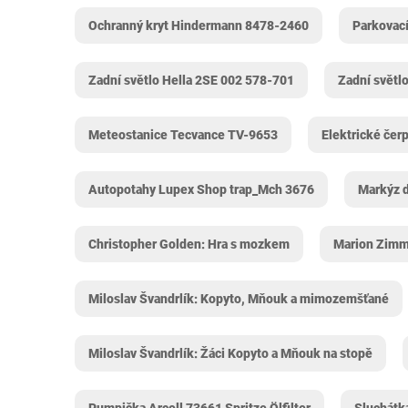
Ochranný kryt Hindermann 8478-2460
Parkovac
Zadní světlo Hella 2SE 002 578-701
Zadní světl
Meteostanice Tecvance TV-9653
Elektrické če
Autopotahy Lupex Shop trap_Mch 3676
Markýz d
Christopher Golden: Hra s mozkem
Marion Zimm
Miloslav Švandrlík: Kopyto, Mňouk a mimozemšťané
Miloslav Švandrlík: Žáci Kopyto a Mňouk na stopě