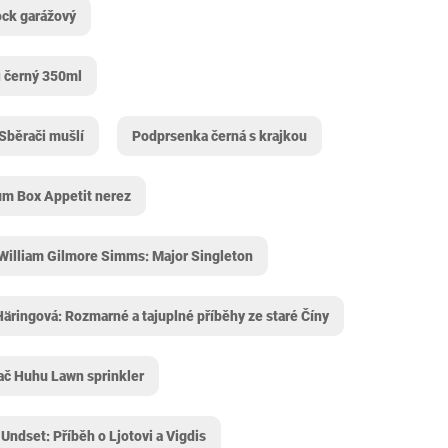
ock garážový
i černý 350ml
 Sběrači mušlí
Podprsenka černá s krajkou
um Box Appetit nerez
William Gilmore Simms: Major Singleton
Häringová: Rozmarné a tajuplné příběhy ze staré Číny
ač Huhu Lawn sprinkler
 Undset: Příběh o Ljotovi a Vigdis