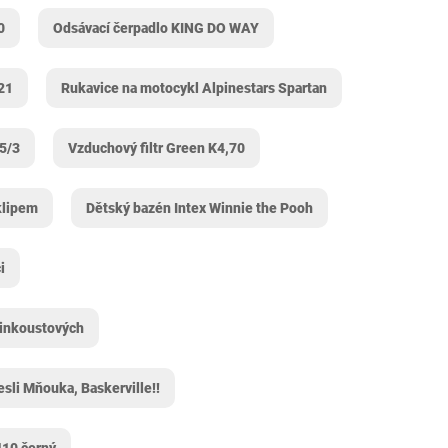
0
Odsávací čerpadlo KING DO WAY
21
Rukavice na motocykl Alpinestars Spartan
25/3
Vzduchový filtr Green K4,70
klipem
Dětský bazén Intex Winnie the Pooh
i
 inkoustových
esli Mňouka, Baskerville!!