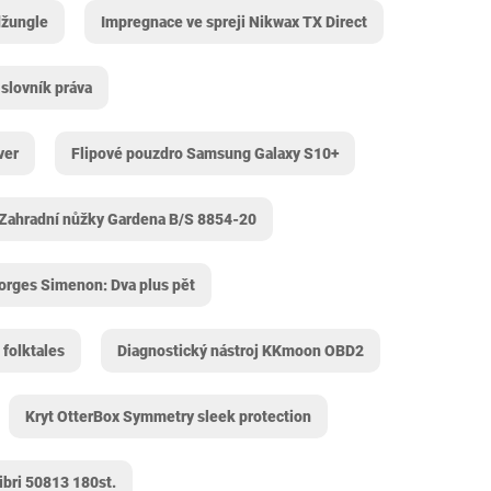
džungle
Impregnace ve spreji Nikwax TX Direct
 slovník práva
ver
Flipové pouzdro Samsung Galaxy S10+
Zahradní nůžky Gardena B/S 8854-20
orges Simenon: Dva plus pět
 folktales
Diagnostický nástroj KKmoon OBD2
Kryt OtterBox Symmetry sleek protection
ibri 50813 180st.