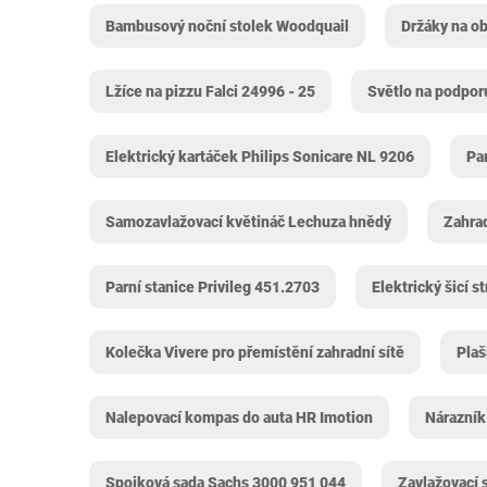
Bambusový noční stolek Woodquail
Držáky na o
Lžíce na pizzu Falci 24996 - 25
Světlo na podpo
Elektrický kartáček Philips Sonicare NL 9206
Pa
Samozavlažovací květináč Lechuza hnědý
Zahra
Parní stanice Privileg 451.2703
Elektrický šicí 
Kolečka Vivere pro přemístění zahradní sítě
Plaš
Nalepovací kompas do auta HR Imotion
Nárazník
Spojková sada Sachs 3000 951 044
Zavlažovací