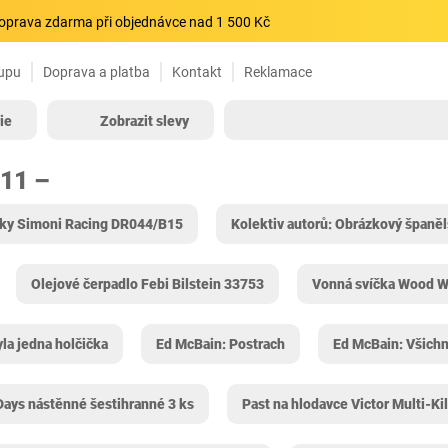
oprava zdarma při objednávce nad 1 500 Kč
upu
Doprava a platba
Kontakt
Reklamace
ie
Zobrazit slevy
811 –
žky Simoni Racing DR044/B15
Kolektiv autorů: Obrázkový španě
Olejové čerpadlo Febi Bilstein 33753
Vonná svíčka Wood Wi
la jedna holčička
Ed McBain: Postrach
Ed McBain: Všichn
Days nástěnné šestihranné 3 ks
Past na hlodavce Victor Multi-Ki