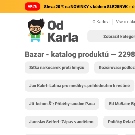
AKCE
Sleva 20 % na NOVINKY s kódem SLE25NVK
+ d
O Karlovi
Vše o nák
Zobrazit kategor
Bazar - katalog produktů — 229
Síťka na kočárek proti hmyzu
Rozšiřovací podlo
Jan Kábrt: Latina pro mediky s přihlédnutím k řečtině
Jü-kchun Š´: Příběhy soudce Paoa
Ed McBain: By
Jaroslav Seifert: Zápas s andělem
Poličky Relax