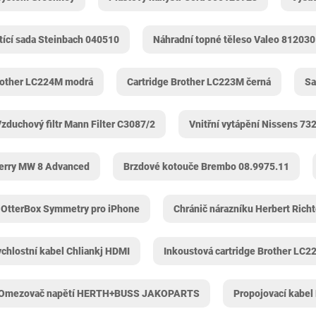
tící sada Steinbach 040510
Náhradní topné těleso Valeo 812030
rother LC224M modrá
Cartridge Brother LC223M černá
Sa
zduchový filtr Mann Filter C3087/2
Vnitřní vytápění Nissens 73
erry MW 8 Advanced
Brzdové kotouče Brembo 08.9975.11
l OtterBox Symmetry pro iPhone
Chránič nárazníku Herbert Rich
chlostní kabel Chliankj HDMI
Inkoustová cartridge Brother LC22
Omezovač napětí HERTH+BUSS JAKOPARTS
Propojovací kabel