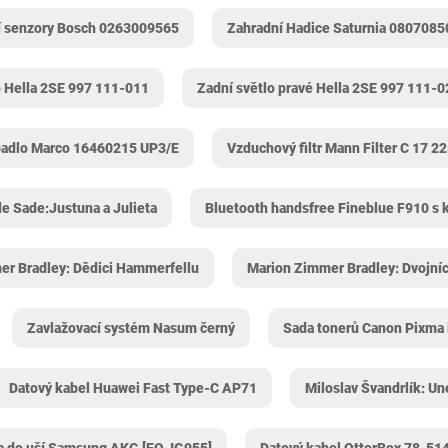
í senzory Bosch 0263009565
Zahradní Hadice Saturnia 0807085
o Hella 2SE 997 111-011
Zadní světlo pravé Hella 2SE 997 111-0
rpadlo Marco 16460215 UP3/E
Vzduchový filtr Mann Filter C 17 2
e Sade:Justuna a Julieta
Bluetooth handsfree Fineblue F910 s 
er Bradley: Dědici Hammerfellu
Marion Zimmer Bradley: Dvojníc
Zavlažovací systém Nasum černý
Sada tonerů Canon Pixma
Datový kabel Huawei Fast Type-C AP71
Miloslav Švandrlík: Un