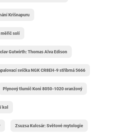
hání Krišnapuru
měřič solí
clav Gutwirth: Thomas Alva Edison
palovací svíčka NGK CR8EH-9 stříbrná 5666
Plynový tlumič Koni 8050-1020 oranžový
 kol
y
Zsuzsa Kulcsár: Světové mytologie