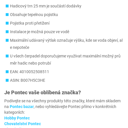
Hadicový trn 25 mm je součástí dodávky
Obsahuje tepelnou pojistku
Pojistka proti přetížení
Instalace je možná pouze ve vodě
Maximální udávaný výtlak označuje výšku, kde se voda objeví, al
e nepoteče
U všech čerpadel doporučujeme využívat maximální možný prů
měr hadic nebo potrubí
EAN: 4010052508511
ASIN: B007H5C3HE
Je
Pontec
vaše oblíbená značka?
Podívejte se na všechny produkty této značky, které mám skladem
na
Pontec bazar
, nebo vyhledávejte Pontec přímo v konkrétních
kategoriích:
Hobby Pontec
Chovatelství Pontec