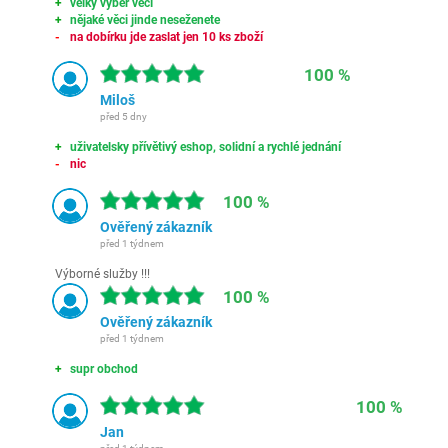
velký výběr věcí
nějaké věci jinde neseženete
na dobírku jde zaslat jen 10 ks zboží
100 %
Miloš
před 5 dny
uživatelsky přívětivý eshop, solidní a rychlé jednání
nic
100 %
Ověřený zákazník
před 1 týdnem
Výborné služby !!!
100 %
Ověřený zákazník
před 1 týdnem
supr obchod
100 %
Jan