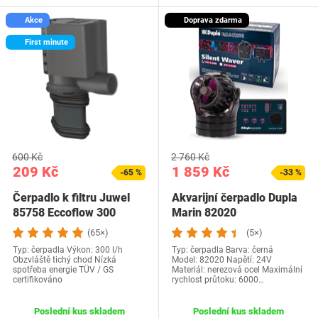
Akce
Doprava zdarma
First minute
600 Kč
2 760 Kč
209 Kč
1 859 Kč
-65 %
-33 %
Čerpadlo k filtru Juwel
Akvarijní čerpadlo Dupla
85758 Eccoflow 300
Marin 82020
(65×)
(5×)
Typ: čerpadla Výkon: 300 l/h
Typ: čerpadla Barva: černá
Obzvláště tichý chod Nízká
Model: ‎82020 Napětí: 24V
spotřeba energie TÜV / GS
Materiál: nerezová ocel Maximální
certifikováno
rychlost průtoku: 6000…
Poslední kus skladem
Poslední kus skladem