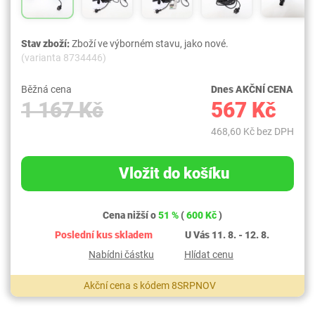
Stav zboží:
Zboží ve výborném stavu, jako nové.
(varianta 8734446)
Běžná cena
Dnes AKČNÍ CENA
1 167 Kč
567 Kč
468,60 Kč bez DPH
Vložit do košíku
Cena nižší o
51 %
(
600 Kč
)
Poslední kus skladem
U Vás 11. 8. - 12. 8.
Nabídni částku
Hlídat cenu
Akční cena s kódem 8SRPNOV