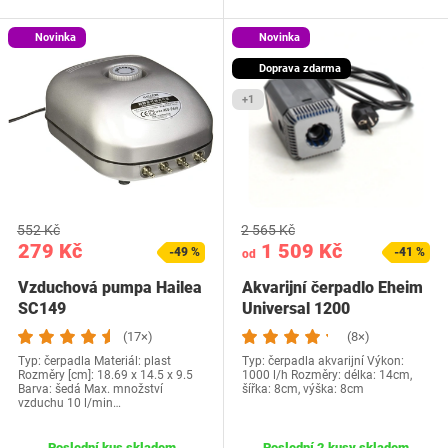
Novinka
Novinka
Doprava zdarma
+1
552 Kč
2 565 Kč
279 Kč
1 509 Kč
-49 %
-41 %
od
Vzduchová pumpa Hailea
Akvarijní čerpadlo Eheim
SC149
Universal 1200
(17×)
(8×)
Typ: čerpadla Materiál: plast
Typ: čerpadla akvarijní Výkon:
Rozměry [cm]: 18.69 x 14.5 x 9.5
1000 l/h Rozměry: délka: 14cm,
Barva: šedá Max. množství
šířka: 8cm, výška: 8cm
vzduchu 10 l/min…
Poslední kus skladem
Poslední 2 kusy skladem