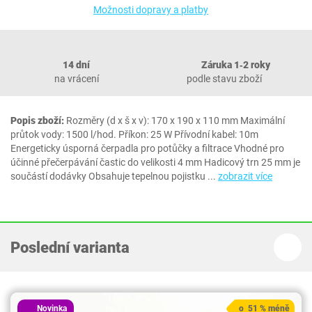
Možnosti dopravy a platby
14 dní
Záruka 1‐2 roky
na vrácení
podle stavu zboží
Popis zboží:
Rozměry (d x š x v): 170 x 190 x 110 mm Maximální
průtok vody: 1500 l/hod. Příkon: 25 W Přívodní kabel: 10m
Energeticky úsporná čerpadla pro potůčky a filtrace Vhodné pro
účinné přečerpávání častic do velikosti 4 mm Hadicový trn 25 mm je
součástí dodávky Obsahuje tepelnou pojistku
...
zobrazit více
Poslední varianta
Novinka
o 51 % méně