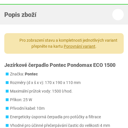
Popis zboží
Pro zobrazení stavu a kompletnosti jednotlivých variant
přepněte na kartu
Porovnání variant
.
Jezírkové čerpadlo Pontec Pondomax ECO 1500
Značka:
Pontec
Rozměry (d x š x v): 170 x 190 x 110 mm
Maximální průtok vody: 1500 l/hod.
Příkon: 25 W
Přívodní kabel: 10m
Energeticky úsporná čerpadla pro potůčky a filtrace
Vhodné pro účinné přečerpávání častic do velikosti 4 mm