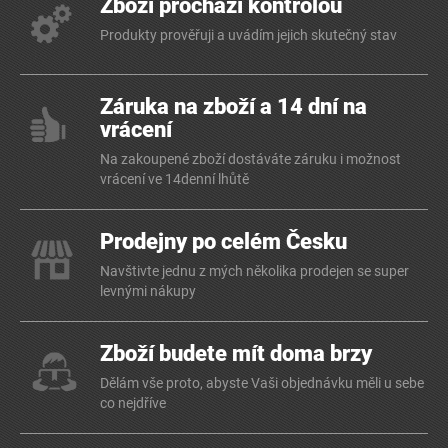
Zboží prochází kontrolou
Produkty prověřuji a uvádím jejich skutečný stav
Záruka na zboží a 14 dní na
vrácení
Na zakoupené zboží dostáváte záruku i možnost
vrácení ve 14denní lhůtě
Prodejny po celém Česku
Navštivte jednu z mých několika prodejen se super
levnými nákupy
Zboží budete mít doma brzy
Dělám vše proto, abyste Vaši objednávku měli u sebe
co nejdříve