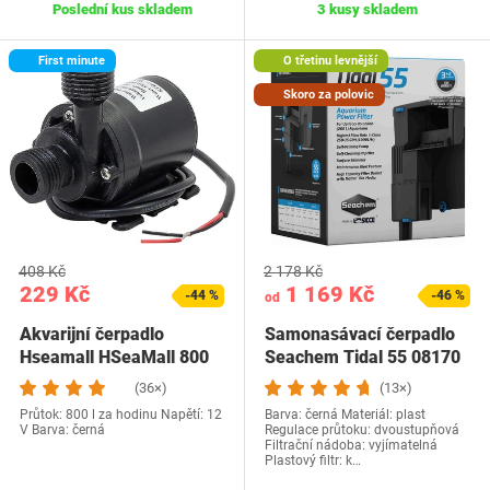
Poslední kus skladem
3 kusy skladem
First minute
O třetinu levnější
Skoro za polovic
408 Kč
2 178 Kč
229 Kč
1 169 Kč
-44 %
-46 %
od
Akvarijní čerpadlo
Samonasávací čerpadlo
Hseamall HSeaMall 800
Seachem Tidal 55 08170
l/h
(36×)
(13×)
Průtok: 800 l za hodinu Napětí: 12
Barva: černá Materiál: plast
V Barva: černá
Regulace průtoku: dvoustupňová
Filtrační nádoba: vyjímatelná
Plastový filtr: k…