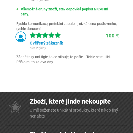
před 1 týdnem
Všemožné druhy zboží, stav odpovídá popisu a luxusní
ceny.
Rychlá komunikace, perfektní zabalení, nízká cena poštovného,
rychlé doručení.
100 %
Ověřený zákazník
před 2 týdny
Žádné triky ani fígle, to co slibuje, to pošle... Tohle se mi líbí.
Přišlo mi to za dva dny.
Zboží, které jinde nekoupíte
U mě seženete unikátní produkty, které nikdo jiný
nenabízí