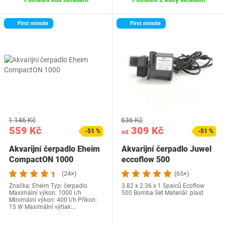
First minute
First minute
1 146 Kč
636 Kč
559 Kč
309 Kč
-51 %
-51 %
od
Akvarijní čerpadlo Eheim
Akvarijní čerpadlo Juwel
CompactON 1000
eccoflow 500
(24×)
(65×)
Značka: Eheim Typ: čerpadlo
3.82 x 2.36 x 1.5palců Ecoflow
Maximální výkon: 1000 l/h
500 Bomba Set Materiál: plast
Minimální výkon: 400 l/h Příkon:
15 W Maximální výtlak:…