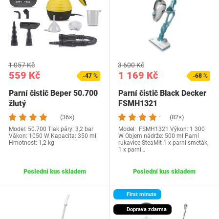
1 057 Kč
3 600 Kč
559 Kč
1 169 Kč
-47 %
-68 %
Parní čistič Beper 50.700
Parní čistič Black Decker
žlutý
FSMH1321
(36×)
(82×)
Model: ‎50.700 Tlak páry: 3,2 bar
Model: ‎ FSMH1321 Výkon: 1 300
Vákon: 1050 W Kapacita: 350 ml
W Objem nádrže: 500 ml Parní
Hmotnost: 1,2 kg
rukavice SteaMit 1 x parní smeták,
1 x parní…
Poslední kus skladem
Poslední kus skladem
First minute
Doprava zdarma