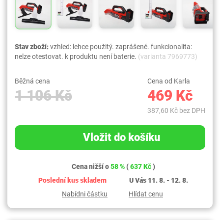
Stav zboží:
vzhled: lehce použitý. zaprášené. funkcionalita:
nelze otestovat. k produktu není baterie.
(varianta 7969773)
Běžná cena
Cena od Karla
1 106 Kč
469 Kč
387,60 Kč bez DPH
Vložit do košíku
Cena nižší o
58 %
(
637 Kč
)
Poslední kus skladem
U Vás 11. 8. - 12. 8.
Nabídni částku
Hlídat cenu