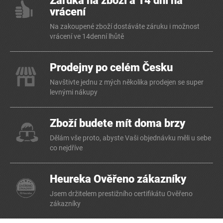
Záruka na zboží a 14 dní na
vrácení
Na zakoupené zboží dostáváte záruku i možnost
vrácení ve 14denní lhůtě
Prodejny po celém Česku
Navštivte jednu z mých několika prodejen se super
levnými nákupy
Zboží budete mít doma brzy
Dělám vše proto, abyste Vaši objednávku měli u sebe
co nejdříve
Heureka Ověřeno zákazníky
Jsem držitelem prestižního certifikátu Ověřeno
zákazníky