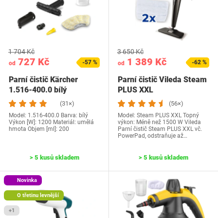
1 704 Kč
3 650 Kč
727 Kč
1 389 Kč
-57 %
-62 %
od
od
Parní čistič Kärcher
Parní čistič Vileda Steam
1.516-400.0 bílý
PLUS XXL
(31×)
(56×)
Model: ‎1.516-400.0 Barva: bílý
Model: Steam PLUS XXL Topný
Výkon [W]: 1200 Materiál: umělá
výkon: Méně než 1500 W Vileda
hmota Objem [ml]: 200
Parní čistič Steam PLUS XXL vč.
PowerPad, odstraňuje až…
> 5 kusů skladem
> 5 kusů skladem
Novinka
O třetinu levnější
+1