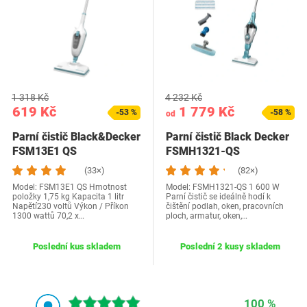
1 318 Kč
4 232 Kč
619 Kč
1 779 Kč
-53 %
-58 %
od
Parní čistič Black&Decker
Parní čistič Black Decker
FSM13E1 QS
FSMH1321-QS
(33×)
(82×)
Model: FSM13E1 QS Hmotnost
Model: FSMH1321-QS 1 600 W
položky 1,75 kg Kapacita 1 litr
Parní čistič se ideálně hodí k
Napětí230 voltů Výkon / Příkon
čištění podlah, oken, pracovních
1300 wattů 70,2 x…
ploch, armatur, oken,…
Poslední kus skladem
Poslední 2 kusy skladem
100 %