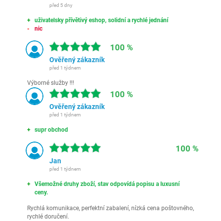
před 5 dny
uživatelsky přívětivý eshop, solidní a rychlé jednání
nic
100 %
Ověřený zákazník
před 1 týdnem
Výborné služby !!!
100 %
Ověřený zákazník
před 1 týdnem
supr obchod
100 %
Jan
před 1 týdnem
Všemožné druhy zboží, stav odpovídá popisu a luxusní
ceny.
Rychlá komunikace, perfektní zabalení, nízká cena poštovného,
rychlé doručení.