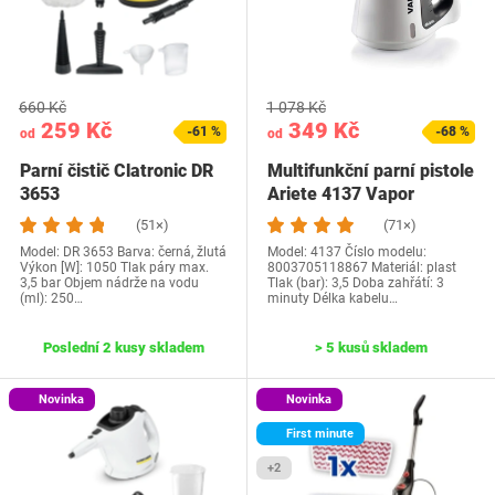
660 Kč
1 078 Kč
259 Kč
349 Kč
-61 %
-68 %
od
od
Parní čistič Clatronic DR
Multifunkční parní pistole
3653
Ariete 4137 Vapor
(51×)
(71×)
Model: ‎DR 3653 Barva: černá, žlutá
Model: 4137 ‎Číslo modelu:
Výkon [W]: 1050 Tlak páry max.
8003705118867 Materiál: plast
3,5 bar Objem nádrže na vodu
Tlak (bar): 3,5 Doba zahřátí: 3
(ml): 250…
minuty Délka kabelu…
Poslední 2 kusy skladem
> 5 kusů skladem
Novinka
Novinka
First minute
+2