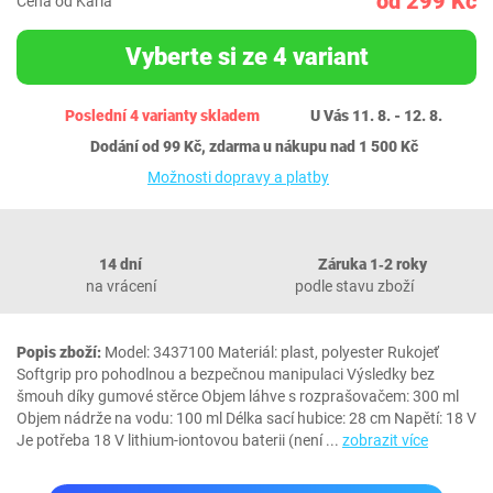
od 299 Kč
Cena od Karla
Vyberte si ze 4 variant
Poslední 4 varianty skladem
U Vás 11. 8. - 12. 8.
Dodání od 99 Kč, zdarma u nákupu nad 1 500 Kč
Možnosti dopravy a platby
14 dní
Záruka 1‐2 roky
na vrácení
podle stavu zboží
Popis zboží:
Model: 3437100 Materiál: plast, polyester Rukojeť
Softgrip pro pohodlnou a bezpečnou manipulaci Výsledky bez
šmouh díky gumové stěrce Objem láhve s rozprašovačem: 300 ml
Objem nádrže na vodu: 100 ml Délka sací hubice: 28 cm Napětí: 18 V
Je potřeba 18 V lithium-iontovou baterii (není
...
zobrazit více