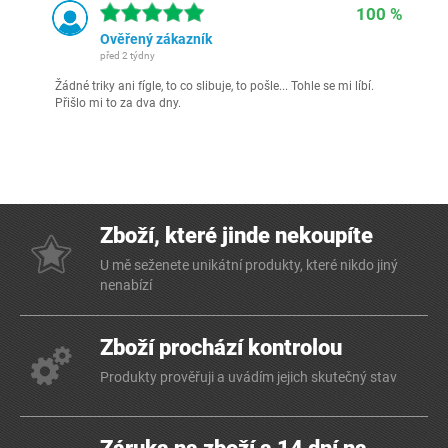
100 %
Ověřený zákazník
před 2 týdny
Žádné triky ani fígle, to co slibuje, to pošle... Tohle se mi líbí.
Přišlo mi to za dva dny.
Zboží, které jinde nekoupíte
U mě seženete unikátní produkty, které nikdo jiný
nenabízí
Zboží prochází kontrolou
Produkty prověřuji a uvádím jejich skutečný stav