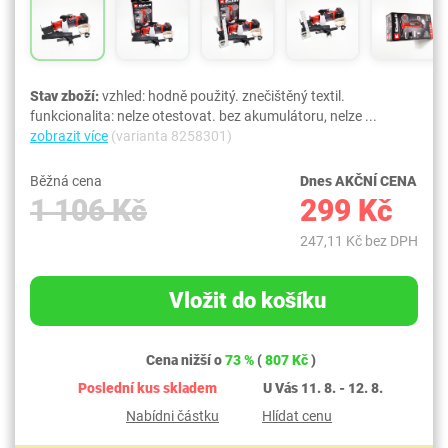
Stav zboží:
vzhled: hodně použitý. znečištěný textil.
funkcionalita: nelze otestovat. bez akumulátoru, nelze ...
zobrazit více
(varianta 8258301)
Běžná cena
Dnes AKČNÍ CENA
1 106 Kč
299 Kč
247,11 Kč bez DPH
Vložit do košíku
Cena nižší o
73 %
(
807 Kč
)
Poslední kus skladem
U Vás 11. 8. - 12. 8.
Nabídni částku
Hlídat cenu