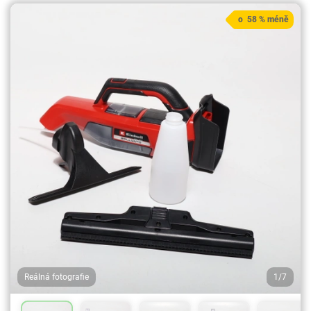
o 58 % méně
Reálná fotografie
1/7