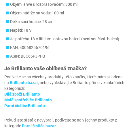
Objem láhve s rozprašovačem: 300 ml
Objem nádrže na vodu: 100 ml
Délka sací hubice: 28 cm
Napětí: 18 V
Je potřeba 18 V lithium-iontovou baterii (není součástí balení)
EAN: 4006825670196
ASIN: B0C65PJPFQ
Je
Brillianto
vaše oblíbená značka?
Podívejte se na všechny produkty této značky, které mám skladem
na
Brillianto bazar
, nebo vyhledávejte Brillianto přímo v konkrétních
kategoriích:
Bílé zboží Brillianto
Malé spotřebiče Brillianto
Parní čističe Brillianto
Pokud jste si stále nevybrali, podívejte se na všechny produkty z
kategorie
Parní čističe bazar
.