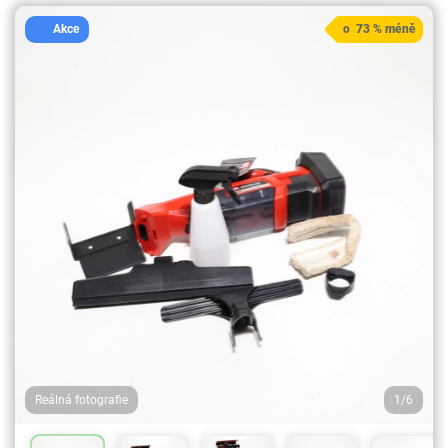
Akce
o 73 % méně
Reálná fotografie
1/6