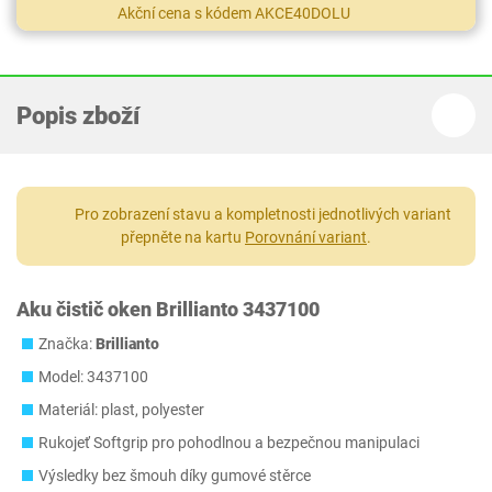
Akční cena s kódem AKCE40DOLU
Popis zboží
Pro zobrazení stavu a kompletnosti jednotlivých variant
přepněte na kartu
Porovnání variant
.
Aku čistič oken Brillianto 3437100
Značka:
Brillianto
Model: 3437100
Materiál: plast, polyester
Rukojeť Softgrip pro pohodlnou a bezpečnou manipulaci
Výsledky bez šmouh díky gumové stěrce