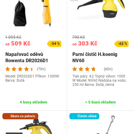
1 095 Kč
790 Kč
509 Kč
303 Kč
-54 %
-62 %
od
od
Napařovač oděvů
Parní čistič H.koenig
Rowenta DR2026D1
NV60
(70×)
(60×)
Model: ‎DR2026D1 Příkon: 1300W
Tlak páry: 4,2 Topný výkon: 1000
Barva: žlutá
W Model: NV60 Nádoba na vodu:
250 ml Barva: žlutá, černá
4 kusy skladem
> 5 kusů skladem
Skoro za polovic
Čistím sklad