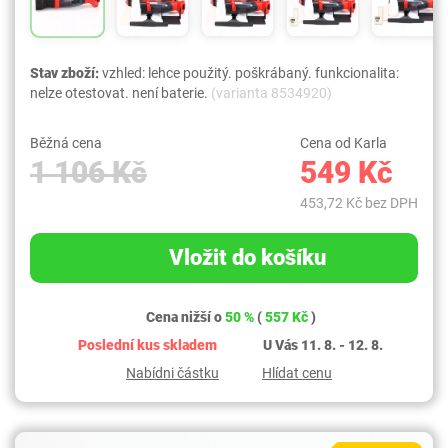
Stav zboží:
vzhled: lehce použitý. poškrábaný. funkcionalita:
nelze otestovat. není baterie.
(varianta 8534920)
Běžná cena
Cena od Karla
1 106 Kč
549 Kč
453,72 Kč bez DPH
Vložit do košíku
Cena nižší o
50 %
(
557 Kč
)
Poslední kus skladem
U Vás 11. 8. - 12. 8.
Nabídni částku
Hlídat cenu