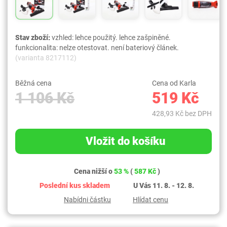
Stav zboží:
vzhled: lehce použitý. lehce zašpiněné.
funkcionalita: nelze otestovat. není bateriový článek.
(varianta 8217112)
Běžná cena
Cena od Karla
1 106 Kč
519 Kč
428,93 Kč bez DPH
Vložit do košíku
Cena nižší o
53 %
(
587 Kč
)
Poslední kus skladem
U Vás 11. 8. - 12. 8.
Nabídni částku
Hlídat cenu