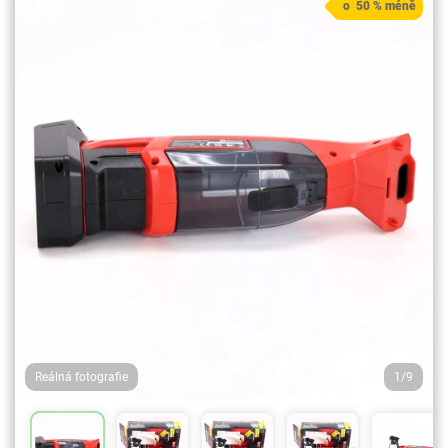
o 50 % méně
Reálná fotografie
1/9