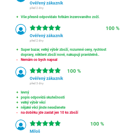
Ověřený zákazník
před 2 dny
Vše přesně odpovídalo fotkám inzerovaného zoží.
100 %
Ověřený zákazník
před 2 dny
Super bazar, velký výběr zboží, rozumné ceny, rychlost
dopravy, některé zboží nové, nakupuji pravidelně..
Nemám co bych napsal
100 %
Ověřený zákazník
před 3 dny
levný
popis odpovídá skutečnosti
velký výběr věcí
nějaké věci jinde neseženete
na dobírku jde zaslat jen 10 ks zboží
100 %
Miloš