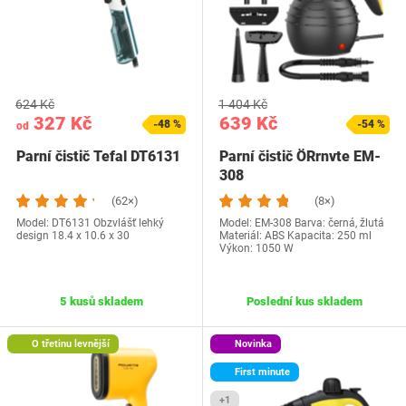
624 Kč
1 404 Kč
327 Kč
639 Kč
-48 %
-54 %
od
Parní čistič Tefal DT6131
Parní čistič ÖRrnvte EM-
308
(62×)
(8×)
Model: DT6131 Obzvlášť lehký
Model: ‎EM-308 Barva: černá, žlutá
design 18.4 x 10.6 x 30
Materiál: ABS Kapacita: 250 ml
Výkon: 1050 W
5 kusů skladem
Poslední kus skladem
O třetinu levnější
Novinka
First minute
+1