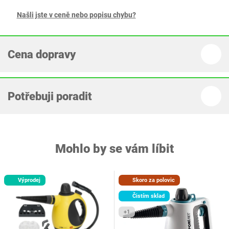
Našli jste v ceně nebo popisu chybu?
Cena dopravy
Potřebuji poradit
Mohlo by se vám líbit
Výprodej
Skoro za polovic
Čistím sklad
+1