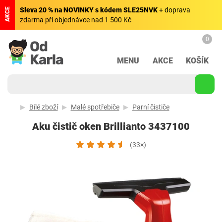
Sleva 20 % na NOVINKY s kódem SLE25NVK
+ doprava
AKCE
zdarma při objednávce nad 1 500 Kč
0
MENU
AKCE
KOŠÍK
Bílé zboží
Malé spotřebiče
Parní čističe
Aku čistič oken Brillianto 3437100
(33×)