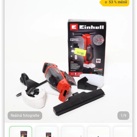
o 53 % méně
Reálná fotografie
1/9