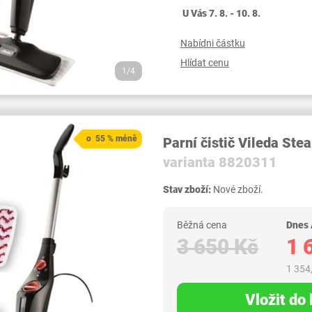
U Vás 7. 8. - 10. 8.
Nabídni částku
Hlídat cenu
1/4
o 55 % méně
Parní čistič Vileda St
varianta 8820311
Stav zboží:
Nové zboží.
Běžná cena
Dnes
3 650 Kč
1 
1 354
Vložit do