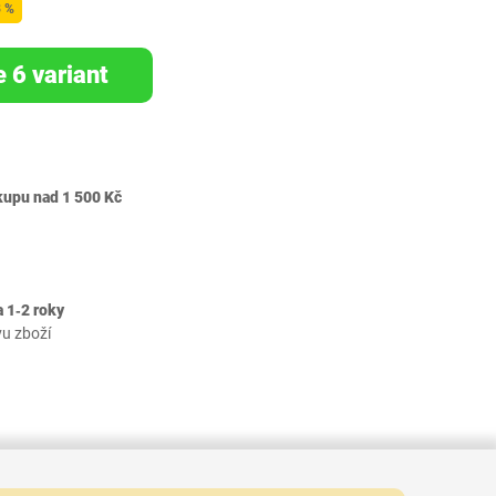
8 %
e 6 variant
kupu nad 1 500 Kč
 1‐2 roky
vu zboží