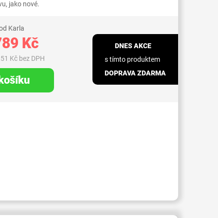
u, jako nové.
od Karla
789 Kč
DNES AKCE
,51 Kč bez DPH
s tímto produktem
DOPRAVA ZDARMA
 košíku