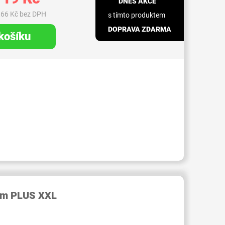
DNES AKCE
,66 Kč bez DPH
s tímto produktem
DOPRAVA ZDARMA
 košíku
RID000007427024
eam PLUS XXL