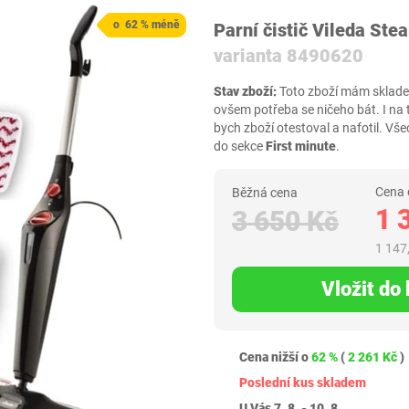
o 62 % méně
Parní čistič Vileda St
varianta 8490620
Stav zboží:
Toto zboží mám skladem,
ovšem potřeba se ničeho bát. I na
bych zboží otestoval a nafotil. 
do sekce
First minute
.
Cena 
Běžná cena
1 
3 650 Kč
1 147
Vložit do
Cena nižší o
62 %
(
2 261 Kč
)
Poslední kus skladem
U Vás 7. 8. - 10. 8.