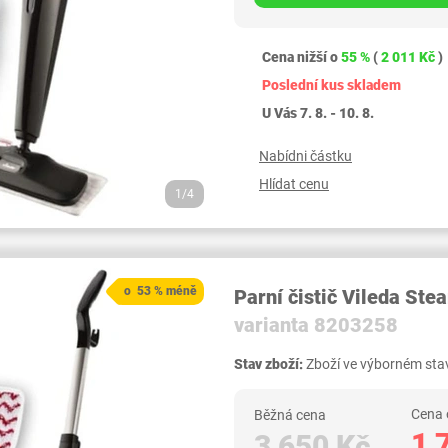
Cena nižší o
55 %
(
2 011 Kč
)
Poslední kus skladem
U Vás 7. 8. - 10. 8.
Nabídni částku
Hlídat cenu
1/4
o 53 % méně
Parní čistič Vileda St
varianta 8203258
Stav zboží:
Zboží ve výborném stav
Cena 
Běžná cena
1 
3 650 Kč