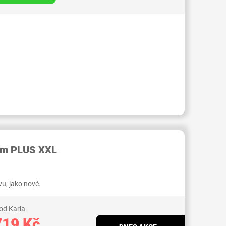
RID000007190840
eam PLUS XXL
u, jako nové.
od Karla
719 Kč