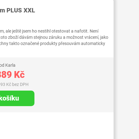
RID000007425901
eam PLUS XXL
 ale ještě jsem ho nestihl otestovat a nafotit. Není
 toto zboží dávám stejnou záruku a možnost vrácení, jako
Všechny takto označené produkty přesouvám automaticky
od Karla
389 Kč
,93 Kč bez DPH
 košíku