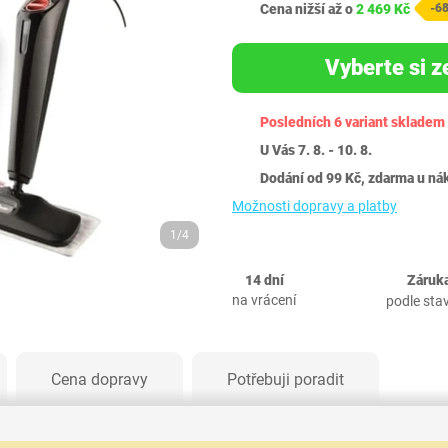
Cena nižší až o
2 469 Kč
-6
Vyberte si z
Posledních 6 variant skladem
U Vás 7. 8. - 10. 8.
Dodání od 99 Kč, zdarma u ná
Možnosti dopravy a platby
1/4
14 dní
Záruka
na vrácení
podle sta
Cena dopravy
Potřebuji poradit