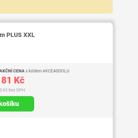
RID000007185695
eam PLUS XXL
 AKČNÍ CENA
s kódem AKCE40DOLU
181 Kč
3 Kč bez DPH
 košíku