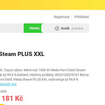
Registrace
Přihlášení
Hledej
Košík
prázdný
0
423937
a Steam PLUS XXL
L Topný výkon: Méně než 1500 W Vileda Parní čistič Steam
e až 99,9 % bakterií, všechny podlahy, 4023103229761 Barva:
rní čistič Vileda Steam PLUS XXL odstraňuje až 99,9 %
obrazit více
Karla
 181 Kč