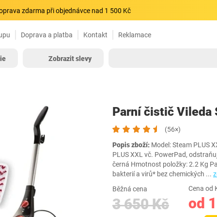
oprava zdarma při objednávce nad 1 500 Kč
upu
Doprava a platba
Kontakt
Reklamace
ie
Zobrazit slevy
Parní čistič Viled
(56×)
Popis zboží:
Model: Steam PLUS XX
PLUS XXL vč. PowerPad, odstraňuj
černá Hmotnost položky: 2.2 Kg Pa
bakterií a virů* bez chemických
...
z
Cena od 
Běžná cena
od 1
3 650 Kč