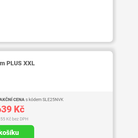
RID000007736316
eam PLUS XXL
 AKČNÍ CENA
s kódem SLE25NVK
639 Kč
,55 Kč bez DPH
 košíku