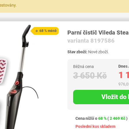
testovány.
o 68 % méně
Parní čistič Vileda St
varianta 8197586
Stav zboží:
Nové zboží.
Dnes
Běžná cena
1 
3 650 Kč
976,0
Vložit do
Cena nižší o
68 %
(
2 469 Kč
)
Poslední kus skladem