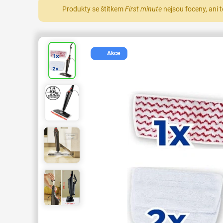
Produkty se štítkem
First minute
nejsou foceny, ani 
Akce