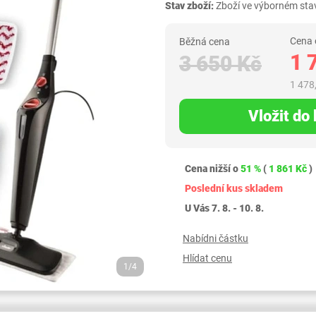
Stav zboží:
Zboží ve výborném stav
Cena 
Běžná cena
1 
3 650 Kč
1 478
Vložit do
Cena nižší o
51 %
(
1 861 Kč
)
Poslední kus skladem
U Vás 7. 8. - 10. 8.
Nabídni částku
Hlídat cenu
1/4