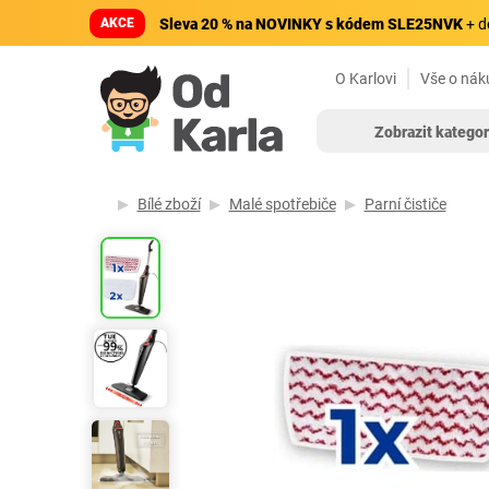
AKCE
Sleva 20 % na NOVINKY s kódem SLE25NVK
+ d
O Karlovi
Vše o nák
Zobrazit kategor
Bílé zboží
Malé spotřebiče
Parní čističe