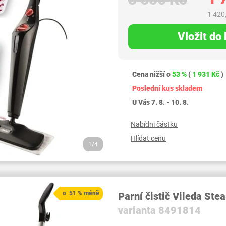
1 420
Vložit do
Cena nižší o
53 %
(
1 931 Kč
)
Poslední kus skladem
U Vás 7. 8. - 10. 8.
Nabídni částku
Hlídat cenu
1/4
o 51 % méně
Parní čistič Vileda St
varianta 8491814