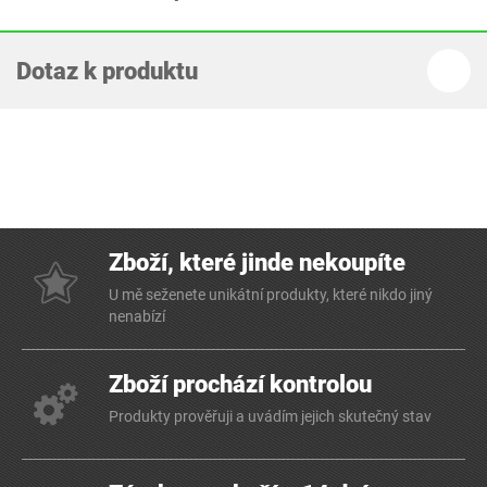
Dotaz k produktu
Zboží, které jinde nekoupíte
U mě seženete unikátní produkty, které nikdo jiný
nenabízí
Zboží prochází kontrolou
Produkty prověřuji a uvádím jejich skutečný stav