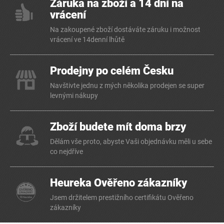
Záruka na zboží a 14 dní na
vrácení
Na zakoupené zboží dostáváte záruku i možnost
vrácení ve 14denní lhůtě
Prodejny po celém Česku
Navštivte jednu z mých několika prodejen se super
levnými nákupy
Zboží budete mít doma brzy
Dělám vše proto, abyste Vaši objednávku měli u sebe
co nejdříve
Heureka Ověřeno zákazníky
Jsem držitelem prestižního certifikátu Ověřeno
zákazníky