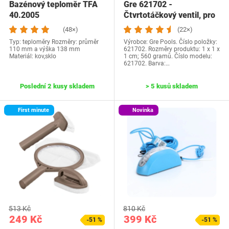
Bazénový teploměr TFA
Gre 621702 -
40.2005
Čtvrtotáčkový ventil, pro
skimmer, 18 x 10 x…
(48×)
(22×)
Typ: teploměry Rozměry: průměr
Výrobce: Gre Pools. Číslo položky:
110 mm a výška 138 mm
621702. Rozměry produktu: 1 x 1 x
Materiál: kov,sklo
1 cm; 560 gramů. Číslo modelu:
621702. Barva:…
Poslední 2 kusy skladem
> 5 kusů skladem
First minute
Novinka
513 Kč
810 Kč
249 Kč
399 Kč
-51 %
-51 %