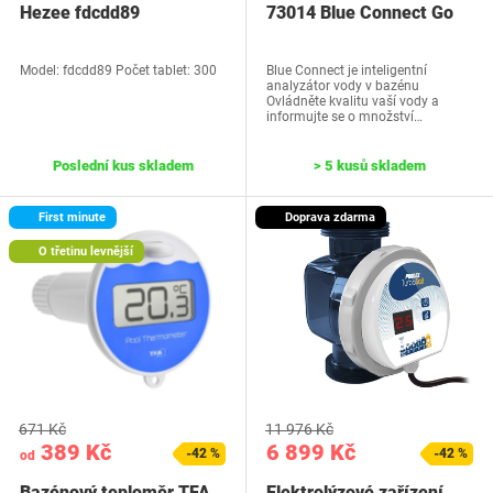
Hezee fdcdd89
73014 Blue Connect Go
Model: fdcdd89 Počet tablet: 300
Blue Connect je inteligentní
analyzátor vody v bazénu
Ovládněte kvalitu vaší vody a
informujte se o množství…
Poslední kus skladem
> 5 kusů skladem
First minute
Doprava zdarma
O třetinu levnější
671 Kč
11 976 Kč
389 Kč
6 899 Kč
-42 %
-42 %
od
Bazénový teploměr TFA
Elektrolýzové zařízení