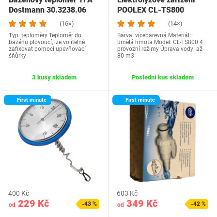
Dostmann 30.3238.06
POOLEX CL-TS800
(16×)
(14×)
Typ: teploměry Teploměr do
Barva: vícebarevná Materiál:
bazénu plovoucí, lze volitelně
umělá hmota Model: ‎CL-TS800 4
zafixovat pomocí upevňovací
provozní režimy Úprava vody až
šňůrky
80 m3
3 kusy skladem
Poslední kus skladem
First minute
First minute
400 Kč
603 Kč
229 Kč
349 Kč
-43 %
-42 %
od
od