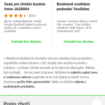
Sada pro čistění bazénů
Bazénové osvětlení
Intex JA28004
podvodní YooShine
(82×)
Barva: hnědá Materiál: umělá
Značka: YooShine Barva: modrá
hmota Součástí balení je zahnutý
Styl: moderní Tvar svítidla:
kartáč, síť - podběrák a čisticí
nástěnné RGB Výkon: 18 W
podložka
Vodotěsnost: krytí…
Poslední kus skladem
Poslední kus skladem
⚡ Bleskové dodání do druhého dne pro desítky tisíc produktů z
největšího online bazaru v ČR. Každý den stovky novinek v
nabídce. A přesto, tenhle kousek už si ode mě nekoupíte. Někdo
byl rychlejší... Ale nic není ztraceno. Můžete mi
nahoře zadat svou
e-mailovou adresu
a jakmile se ke mě stejný produkt znovu
dostane,
pošlu Vám upozornění
. Nebo si můžete
vybrat z
podobných produktů.
Popis zboží