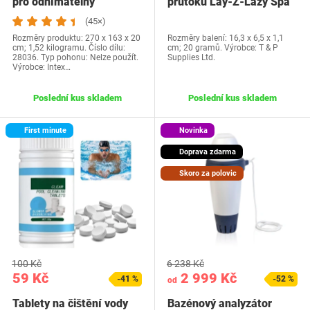
pro odnímatelný
průtoku Lay-Z-Lazy Spa
obdélníkový…
pro Square Egg…
(45×)
Rozměry produktu: 270 x 163 x 20
Rozměry balení: 16,3 x 6,5 x 1,1
cm; 1,52 kilogramu. Číslo dílu:
cm; 20 gramů. Výrobce: T & P
28036. Typ pohonu: Nelze použít.
Supplies Ltd.
Výrobce: Intex…
Poslední kus skladem
Poslední kus skladem
First minute
Novinka
Doprava zdarma
Skoro za polovic
100 Kč
6 238 Kč
59 Kč
2 999 Kč
-41 %
-52 %
od
Tablety na čištění vody
Bazénový analyzátor