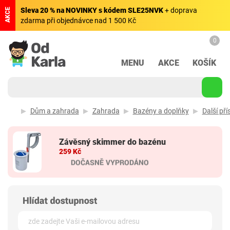
Sleva 20 % na NOVINKY s kódem SLE25NVK
+ doprava
AKCE
zdarma při objednávce nad 1 500 Kč
0
MENU
AKCE
KOŠÍK
Dům a zahrada
Zahrada
Bazény a doplňky
Další př
Závěsný skimmer do bazénu
259 Kč