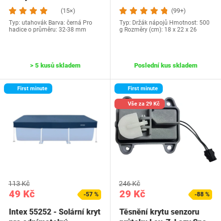
(15×)
(99+)
Typ: utahovák Barva: černá Pro
Typ: Držák nápojů Hmotnost: 500
hadice o průměru: 32-38 mm
g Rozměry (cm): 18 x 22 x 26
> 5 kusů skladem
Poslední kus skladem
First minute
First minute
Vše za 29 Kč
113 Kč
246 Kč
49 Kč
29 Kč
-57 %
-88 %
Intex 55252 - Solární kryt
Těsnění krytu senzoru