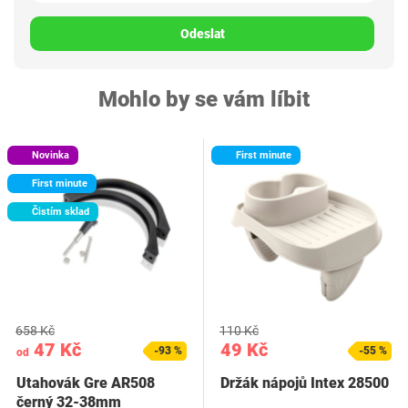
Odeslat
Mohlo by se vám líbit
Novinka
First minute
First minute
Čistím sklad
658 Kč
110 Kč
47 Kč
49 Kč
-93 %
-55 %
od
Utahovák Gre AR508
Držák nápojů Intex 28500
černý 32-38mm