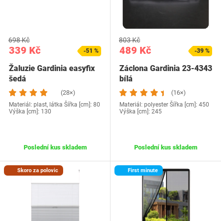
698 Kč
803 Kč
339 Kč
489 Kč
-51 %
-39 %
Žaluzie Gardinia easyfix
Záclona Gardinia 23-4343
šedá
bílá
(28×)
(16×)
Materiál: plast, látka Šířka [cm]: 80
Materiál: polyester Šířka [cm]: 450
Výška [cm]: 130
Výška [cm]: 245
Poslední kus skladem
Poslední kus skladem
Skoro za polovic
First minute