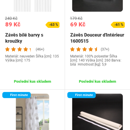
240 Kč
179 Kč
89 Kč
69 Kč
-63 %
-61 %
Závěs bílé barvy s
Závěs Douceur d'Intérieur
kroužky
1600515
(46×)
(37×)
Materiál: neuveden Šířka [cm]: 135
Materiál: 100% polyester Šířka
Výška [cm]: 175
[cm]: 140 Výška [cm]: 260 Barva:
bílá Hmotnost [kg]: 5,9
Poslední kus skladem
Poslední kus skladem
First minute
First minute