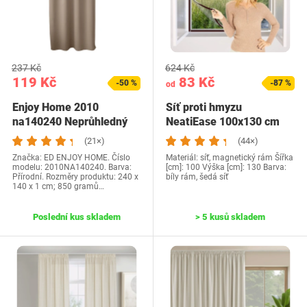
237 Kč
624 Kč
119 Kč
83 Kč
-50 %
-87 %
od
Enjoy Home 2010
Síť proti hmyzu
na140240 Neprůhledný
NeatiEase 100x130 cm
závěs s 8 očky…
šedá
(21×)
(44×)
Značka: ED ENJOY HOME. Číslo
Materiál: síť, magnetický rám Šířka
modelu: 2010NA140240. Barva:
[cm]: 100 Výška [cm]: 130 Barva:
Přírodní. Rozměry produktu: 240 x
bíly rám, šedá síť
140 x 1 cm; 850 gramů…
Poslední kus skladem
> 5 kusů skladem