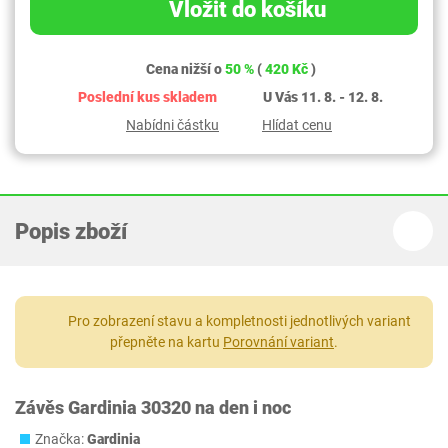
Vložit do košíku
Cena nižší o
50 %
(
420 Kč
)
Poslední kus skladem
U Vás 11. 8. - 12. 8.
Nabídni částku
Hlídat cenu
Popis zboží
Pro zobrazení stavu a kompletnosti jednotlivých variant
přepněte na kartu
Porovnání variant
.
Závěs Gardinia 30320 na den i noc
Značka:
Gardinia