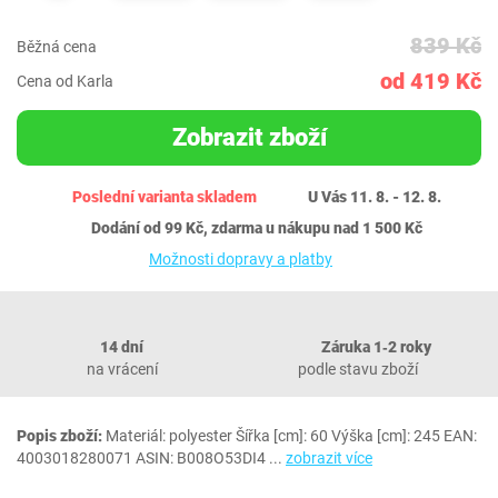
839 Kč
Běžná cena
od 419 Kč
Cena od Karla
Zobrazit zboží
Poslední varianta skladem
U Vás 11. 8. - 12. 8.
Dodání od 99 Kč, zdarma u nákupu nad 1 500 Kč
Možnosti dopravy a platby
14 dní
Záruka 1‐2 roky
na vrácení
podle stavu zboží
Popis zboží:
Materiál: polyester Šířka [cm]: 60 Výška [cm]: 245 EAN:
4003018280071 ASIN: B008O53DI4
...
zobrazit více