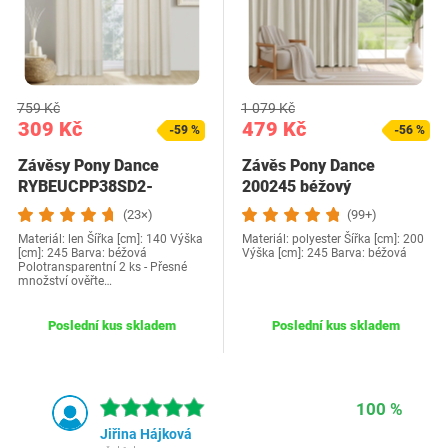
759 Kč
1 079 Kč
309 Kč
479 Kč
-59 %
-56 %
Závěsy Pony Dance
Závěs Pony Dance
RYBEUCPP38SD2-
200245 béžový
140245C34
(23×)
(99+)
Materiál: len Šířka [cm]: 140 Výška
Materiál: polyester Šířka [cm]: 200
[cm]: 245 Barva: béžová
Výška [cm]: 245 Barva: béžová
Polotransparentní 2 ks - Přesné
množství ověřte…
Poslední kus skladem
Poslední kus skladem
100 %
Jiřina Hájková