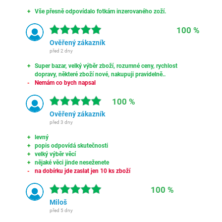
Vše přesně odpovídalo fotkám inzerovaného zoží.
100 %
Ověřený zákazník
před 2 dny
Super bazar, velký výběr zboží, rozumné ceny, rychlost
dopravy, některé zboží nové, nakupuji pravidelně..
Nemám co bych napsal
100 %
Ověřený zákazník
před 3 dny
levný
popis odpovídá skutečnosti
velký výběr věcí
nějaké věci jinde neseženete
na dobírku jde zaslat jen 10 ks zboží
100 %
Miloš
před 5 dny