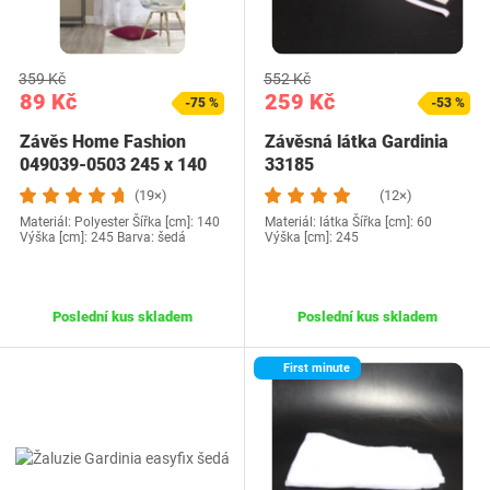
359 Kč
552 Kč
89 Kč
259 Kč
-75 %
-53 %
Závěs Home Fashion
Závěsná látka Gardinia
049039-0503 245 x 140
33185
cm
(19×)
(12×)
Materiál: Polyester Šířka [cm]: 140
Materiál: látka Šířka [cm]: 60
Výška [cm]: 245 Barva: šedá
Výška [cm]: 245
Poslední kus skladem
Poslední kus skladem
First minute