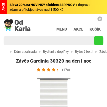
Sleva 20 % na NOVINKY s kódem 8SRPNOV
+ doprava
AKCE
zdarma při objednávce nad 1 500 Kč
0
MENU
AKCE
KOŠÍK
Dům a zahrada
Bydlení a doplňky
Bytový textil
Zácl
Závěs Gardinia 30320 na den i noc
(17×)