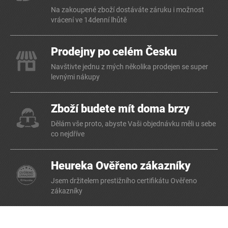
Na zakoupené zboží dostáváte záruku i možnost
vrácení ve 14denní lhůtě
Prodejny po celém Česku
Navštivte jednu z mých několika prodejen se super
levnými nákupy
Zboží budete mít doma brzy
Dělám vše proto, abyste Vaši objednávku měli u sebe
co nejdříve
Heureka Ověřeno zákazníky
Jsem držitelem prestižního certifikátu Ověřeno
zákazníky