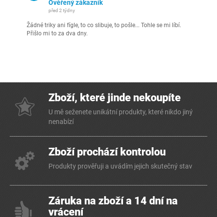
Ověřený zákazník
před 2 týdny
Žádné triky ani fígle, to co slibuje, to pošle... Tohle se mi líbí.
Přišlo mi to za dva dny.
Zboží, které jinde nekoupíte
U mě seženete unikátní produkty, které nikdo jiný
nenabízí
Zboží prochází kontrolou
Produkty prověřuji a uvádím jejich skutečný stav
Záruka na zboží a 14 dní na
vrácení