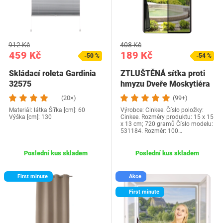
912 Kč
408 Kč
459 Kč
189 Kč
-50 %
-54 %
Skládací roleta Gardinia
ZTLUŠTĚNÁ síťka proti
32575
hmyzu Dveře Moskytiéra
Magnet na…
(20×)
(99+)
Materiál: látka Šířka [cm]: 60
Výrobce: Cinkee. Číslo položky:
Výška [cm]: 130
Cinkee. Rozměry produktu: 15 x 15
x 13 cm; 720 gramů Číslo modelu:
531184. Rozměr: 100…
Poslední kus skladem
Poslední kus skladem
First minute
Akce
First minute