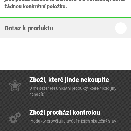
žádnou konkrétní položku.
Dotaz k produktu
Zboží, které jinde nekoupíte
U mě seženete unikátní produkty, které nikdo jiný
nenabízí
Zboží prochází kontrolou
Produkty prověřuji a uvádím jejich skutečný stav