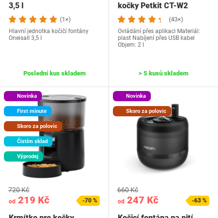
3,5 l
kočky Petkit CT-W2
(1×)
(43×)
Hlavní jednotka kočičí fontány
Ovládání přes aplikaci Materiál:
Oneisall 3,5 l
plast Nabíjení přes USB kabel
Objem: 2 l
Poslední kus skladem
> 5 kusů skladem
Novinka
Novinka
First minute
Skoro za polovic
Skoro za polovic
Čistím sklad
Výprodej
720 Kč
660 Kč
219 Kč
247 Kč
-70 %
-63 %
od
od
Krmítko pro kočky
Kočicí fontána na pití