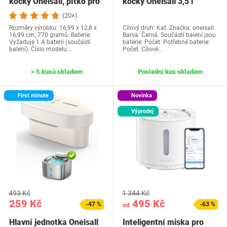
kočky Oneisall, pítko pro
kočky Oneisall 3,5 l
kočky o…
(20×)
Rozměry výrobku: 16,99 x 12,8 x
Cílový druh: Kat. Značka: oneisall.
16,99 cm; 770 gramů. Baterie:
Barva: Černá. Součástí balení jsou
Vyžaduje 1 A baterii (součástí
baterie: Počet. Potřebné baterie:
balení). Číslo modelu:…
Počet. Cílové…
> 5 kusů skladem
Poslední kus skladem
First minute
Novinka
Výprodej
493 Kč
1 344 Kč
259 Kč
495 Kč
-47 %
-63 %
od
Hlavní jednotka Oneisall
Inteligentní miska pro