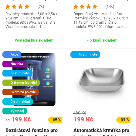
pitnou…
2l pitná…
(7×)
(14×)
Rozměry produktu: 5,08 x 2,54 x
Doporučený věk: Mladá kočka.
2,54 cm; 86,18 gramů. Číslo
Rozměry výrobku: 17,78 x 17,78 x
modelu: 9D09WAZ. Barva: Bílá.
11,43 cm; 60 gramů. Číslo
Vícenásobné balení: 1.…
modelu: PWF-001. Informace o…
Poslední kus skladem
> 5 kusů skladem
Akce
First minute
Novinka
First minute
O třetinu levnější
Skoro za polovic
Čistím sklad
Výprodej
638 Kč
480 Kč
199 Kč
199 Kč
-69 %
-59 %
od
Bezdrátová fontána pro
Automatická krmítka pro