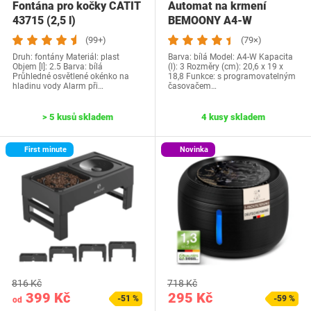
Fontána pro kočky CATIT
Automat na krmení
43715 (2,5 l)
BEMOONY A4-W
(99+)
(79×)
Druh: fontány Materiál: plast
Barva: bílá Model: ‎A4-W Kapacita
Objem [l]: 2.5 Barva: bílá
(l): 3 Rozměry (cm): ‎20,6 x 19 x
Průhledné osvětlené okénko na
18,8 Funkce: s programovatelným
hladinu vody Alarm při…
časovačem…
> 5 kusů skladem
4 kusy skladem
First minute
Novinka
816 Kč
718 Kč
399 Kč
295 Kč
-51 %
-59 %
od