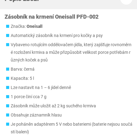
Zásobník na krmení Oneisall PFD-002
Značka:
Oneisall
Automatický zásobník na krmení pro kočky a psy
Vybaveno rotujícím oddělovačem jídla, který zajišťuje rovnoměrn
é rozložení krmiva a může přizpůsobit velikost porce potřebám r
ůzných koček a psů
Barva: černá
Kapacita: 5 l
Lze nastavit na 1 – 6 jídel denně
1 porce činí cca 7 g
Zásobník může uložit až 2 kg suchého krmiva
Obsahuje záznamník hlasu
Je poháněn adaptérem 5 V nebo bateriemi (baterie nejsou součá
stí balení)