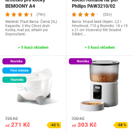
BEMOONY A4
Philips PAW3210/02
(79×)
(32×)
Materiál: Plast Barva: Černá (3L)
Barva: tmavě šedá Objem: 2,2 l
Kapacita: 3 litry Cílový druh:
Hmotnost: 710 g Rozměry: 18 x 19
Kočka, malí psi, střední psi
x 21 cm Vícevrstvý filtr Snadné
Doporučené…
čištění:…
> 5 kusů skladem
> 5 kusů skladem
Novinka
Novinka
First minute
Výprodej
720 Kč
720 Kč
271 Kč
303 Kč
-62 %
-58 %
od
od