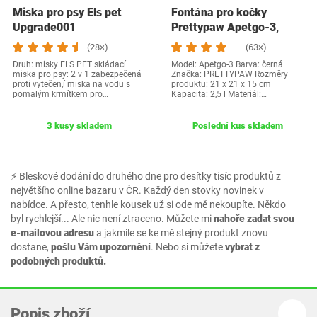
Miska pro psy Els pet
Fontána pro kočky
Upgrade001
Prettypaw Apetgo-3,
černá
(28×)
(63×)
Druh: misky ELS PET skládací
Model: ‎Apetgo-3 Barva: černá
miska pro psy: 2 v 1 zabezpečená
Značka: PRETTYPAW Rozměry
proti vytečen,í miska na vodu s
produktu: 21 x 21 x 15 cm
pomalým krmítkem pro…
Kapacita: 2,5 l Materiál:…
3 kusy skladem
Poslední kus skladem
⚡ Bleskové dodání do druhého dne pro desítky tisíc produktů z
největšího online bazaru v ČR. Každý den stovky novinek v
nabídce. A přesto, tenhle kousek už si ode mě nekoupíte. Někdo
byl rychlejší... Ale nic není ztraceno. Můžete mi
nahoře zadat svou
e-mailovou adresu
a jakmile se ke mě stejný produkt znovu
dostane,
pošlu Vám upozornění
. Nebo si můžete
vybrat z
podobných produktů.
Popis zboží