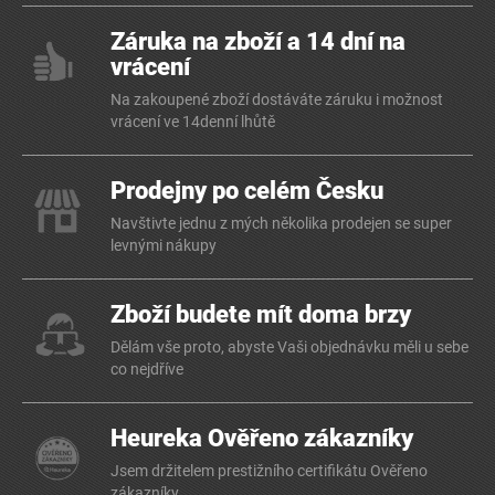
Záruka na zboží a 14 dní na
vrácení
Na zakoupené zboží dostáváte záruku i možnost
vrácení ve 14denní lhůtě
Prodejny po celém Česku
Navštivte jednu z mých několika prodejen se super
levnými nákupy
Zboží budete mít doma brzy
Dělám vše proto, abyste Vaši objednávku měli u sebe
co nejdříve
Heureka Ověřeno zákazníky
Jsem držitelem prestižního certifikátu Ověřeno
zákazníky