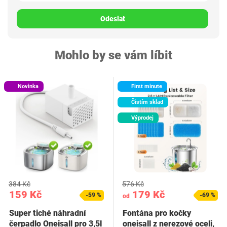
Odeslat
Mohlo by se vám líbit
Novinka
First minute
Čistím sklad
Výprodej
384 Kč
576 Kč
159 Kč
179 Kč
-59 %
-69 %
od
Super tiché náhradní
Fontána pro kočky
čerpadlo Oneisall pro 3,5l
oneisall z nerezové oceli,