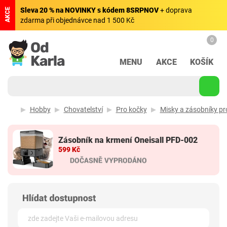
Sleva 20 % na NOVINKY s kódem 8SRPNOV
+ doprava
AKCE
zdarma při objednávce nad 1 500 Kč
0
MENU
AKCE
KOŠÍK
Hobby
Chovatelství
Pro kočky
Misky a zásobníky pr
Zásobník na krmení Oneisall PFD-002
599 Kč